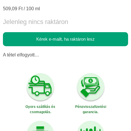
Egységár:
509,09 Ft / 100 ml
Jelenleg nincs raktáron
Kérek e-mailt, ha raktáron lesz
A tétel elfogyott…
Gyors szállítás és
Pénzvisszafizetési
csomagolás.
garancia.