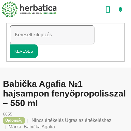
Ugrás
KOSÁ
a
fő
tartalomhoz
KERESÉS
Babička Agafia №1
hajsampon fenyőpropolisszal
– 550 ml
6655
A
Nincs értékelés
Ugrás az értékeléshez
Újdonság
termék
Márka:
Babička Agafia