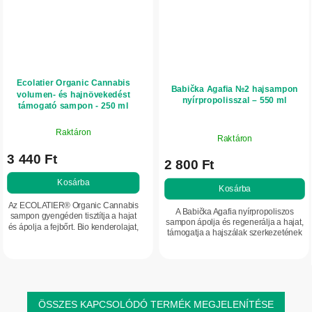
Ecolatier Organic Cannabis
Babička Agafia №2 hajsampon
volumen- és hajnövekedést
nyírpropolisszal – 550 ml
támogató sampon - 250 ml
Raktáron
Raktáron
3 440 Ft
2 800 Ft
Kosárba
Kosárba
Az ECOLATIER® Organic Cannabis
A Babička Agafia nyírpropoliszos
sampon gyengéden tisztítja a hajat
sampon ápolja és regenerálja a hajat,
és ápolja a fejbőrt. Bio kenderolajat,
támogatja a hajszálak szerkezetének
fekete üröm kivonatot, niacinamidot
megújulását, valamint erőt és fényt ad
és rizsproteineket tartalmaz,...
a hajnak.
ÖSSZES KAPCSOLÓDÓ TERMÉK MEGJELENÍTÉSE