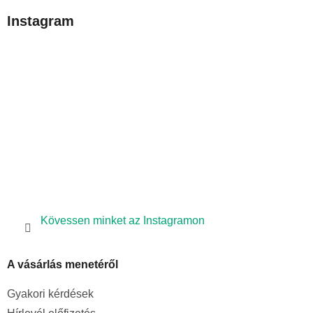
b
Instagram
l
é
c
Kövessen minket az Instagramon
A vásárlás menetéről
Gyakori kérdések