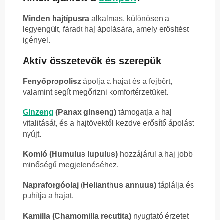
Minden hajtípusra
alkalmas, különösen a
legyengült, fáradt haj ápolására, amely erősítést
igényel.
Aktív összetevők és szerepük
Fenyőpropolisz
ápolja a hajat és a fejbőrt,
valamint segít megőrizni komfortérzetüket.
Ginzeng
(Panax ginseng)
támogatja a haj
vitalitását, és a hajtövektől kezdve erősítő ápolást
nyújt.
Komló (Humulus lupulus)
hozzájárul a haj jobb
minőségű megjelenéséhez.
Napraforgóolaj (Helianthus annuus)
táplálja és
puhítja a hajat.
Kamilla (Chamomilla recutita)
nyugtató érzetet