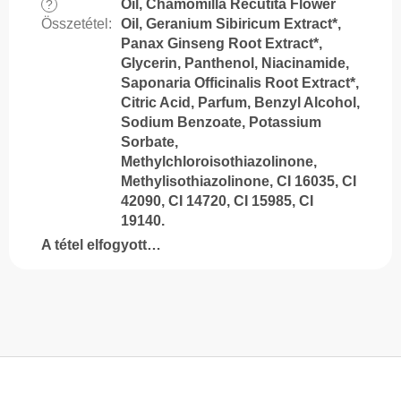
Oil, Chamomilla Recutita Flower
?
Összetétel
:
Oil, Geranium Sibiricum Extract*,
Panax Ginseng Root Extract*,
Glycerin, Panthenol, Niacinamide,
Saponaria Officinalis Root Extract*,
Citric Acid, Parfum, Benzyl Alcohol,
Sodium Benzoate, Potassium
Sorbate,
Methylchloroisothiazolinone,
Methylisothiazolinone, CI 16035, CI
42090, CI 14720, CI 15985, CI
19140.
A tétel elfogyott…
L
á