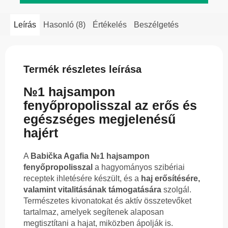
Leírás
Hasonló (8)
Értékelés
Beszélgetés
Termék részletes leírása
№1 hajsampon
fenyőpropolisszal az erős és
egészséges megjelenésű
hajért
A
Babička Agafia №1 hajsampon
fenyőpropolisszal
a hagyományos szibériai
receptek ihletésére készült, és a
haj erősítésére,
valamint vitalitásának támogatására
szolgál.
Természetes kivonatokat és aktív összetevőket
tartalmaz, amelyek segítenek alaposan
megtisztítani a hajat, miközben ápolják is.