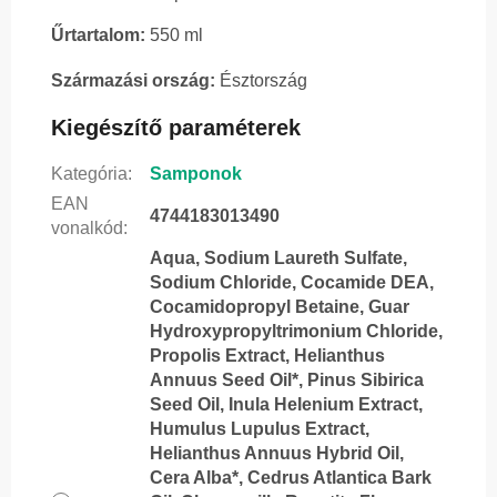
Űrtartalom:
550 ml
Származási ország:
Észtország
Kiegészítő paraméterek
Kategória
:
Samponok
EAN
4744183013490
vonalkód
:
Aqua, Sodium Laureth Sulfate,
Sodium Chloride, Cocamide DEA,
Cocamidopropyl Betaine, Guar
Hydroxypropyltrimonium Chloride,
Propolis Extract, Helianthus
Annuus Seed Oil*, Pinus Sibirica
Seed Oil, Inula Helenium Extract,
Humulus Lupulus Extract,
Helianthus Annuus Hybrid Oil,
Cera Alba*, Cedrus Atlantica Bark