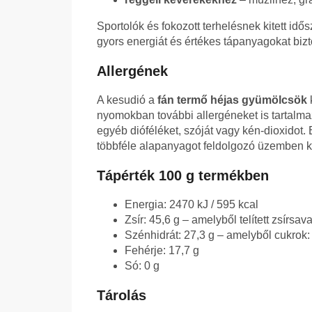
Sportolók és fokozott terhelésnek kitett idő
gyors energiát és értékes tápanyagokat bizto
Allergének
A kesudió a
fán termő héjas gyümölcsök
nyomokban további allergéneket is tartalmaz
egyéb dióféléket, szóját vagy kén-dioxidot.
többféle alapanyagot feldolgozó üzemben k
Tápérték 100 g termékben
Energia: 2470 kJ / 595 kcal
Zsír: 45,6 g – amelyből telített zsírsav
Szénhidrát: 27,3 g – amelyből cukrok:
Fehérje: 17,7 g
Só: 0 g
Tárolás