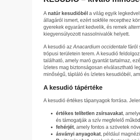
A
natúr kesudióbél
a világ egyik legkedvel
állagáról ismert, ezért sokféle recepthez kö
gyerekek egyaránt kedvelik, és remek alter
kiegyensúlyozott nassolnivalók helyett.
A kesudió az
Anacardium occidentale
fáról 
trópusi területein terem. A kesudió feldol
található, amely maró gyantát tartalmaz, e
ízletes mag biztonságosan elválasztható l
minőségű, tápláló és ízletes kesudióbél, am
A kesudió tápértéke
A kesudió értékes tápanyagok forrása. Jel
értékes telítetlen zsírsavakat
, amely
és támogatják a szív megfelelő működ
fehérjét
, amely fontos a szövetek n
ásványi anyagokat
, például magnéziu