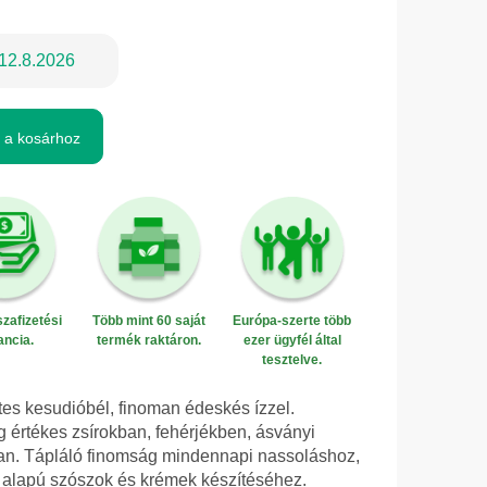
12.8.2026
 a kosárhoz
zafizetési
Több mint 60 saját
Európa-szerte több
ancia.
termék raktáron.
ezer ügyfél által
tesztelve.
es kesudióbél, finoman édeskés ízzel.
értékes zsírokban, fehérjékben, ásványi
n. Tápláló finomság mindennapi nassoláshoz,
 alapú szószok és krémek készítéséhez.