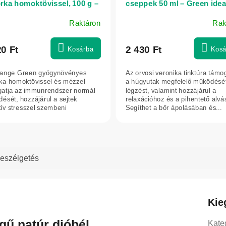
rka homoktövissel, 100 g –
cseppek 50 ml – Green ide
n idea
Raktáron
Rak
20 Ft
2 430 Ft
Kosárba
Kosá
ange Green gyógynövényes
Az orvosi veronika tinktúra támo
ka homoktövissel és mézzel
a húgyutak megfelelő működését
atja az immunrendszer normál
légzést, valamint hozzájárul a
ését, hozzájárul a sejtek
relaxációhoz és a pihentető alvá
tív stresszel szembeni
Segíthet a bőr ápolásában és...
méhez, és...
eszélgetés
Kie
ű natúr dióbél
Kate