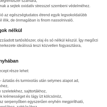
idegrendszer számára,
nak a sejtek oxidatív stresszel szembeni védelméhez.
ió az egészségtudatos étrend egyik legsokoldalúbb
l illik, de önmagában is finom nassolnivaló.
gok nélkül
zzáadott tartósítószer, olaj és só nélkül készül. Így megőrzi
szerkezete ideálissá teszi közvetlen fogyasztásra,
onyhában
cept része lehet:
– áztatás és turmixolás után selymes alapot ad,
khez,
szeletekhez, sajttortákhoz,
k krémességet és lágy ízt kölcsönöz,
raz serpenyőben egyszerűen enyhén megpirítható,
anolához, zabkásához.