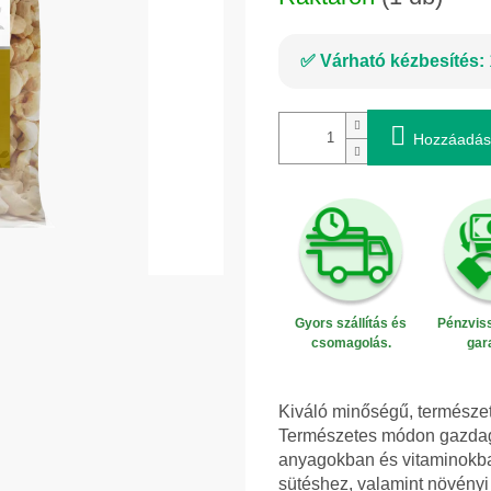
Várható kézbesítés:
Hozzáadás
Gyors szállítás és
Pénzviss
csomagolás.
gar
Kiváló minőségű, természet
Természetes módon gazdag 
anyagokban és vitaminokba
sütéshez, valamint növényi