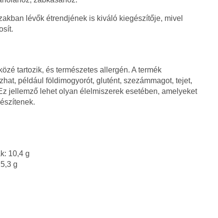
szakban lévők étrendjének is kiváló kiegészítője, mivel
sít.
közé tartozik, és természetes allergén. A termék
hat, például földimogyorót, glutént, szezámmagot, tejet,
 Ez jellemző lehet olyan élelmiszerek esetében, amelyeket
észítenek.
ak: 10,4 g
 5,3 g