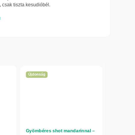
 csak tiszta kesudióbél.
Újdonság
Gyömbéres shot mandarinnal –