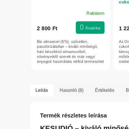
cuko
Gree
Raktáron
A
termék
átlagos
2 800 Ft
1 2
Kosárba
értékelése
5-
Bio almaecet (6%), szűretlen,
Az Or
ből
pasztörizálatlan – kiváló minőségű,
cukor
5,0
házi készítésű almamustból,
támog
növényvédő szerek és más vegyi
működ
csillag.
anyagok használata nélkül termesztett
oxida
szlovák...
védel
Leírás
Hasonló (8)
Értékelés
B
Termék részletes leírása
KESUDIÓ – kiváló minőség