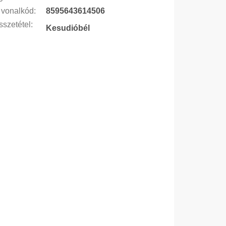
vonalkód
:
8595643614506
szetétel
:
Kesudióbél