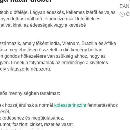
EAN 
tebb dióféléje. Lágyan édeskés, kellemes ízéről és vajas
Ös
?
nnyen felhasználható. Finom íze miatt felnőttek és
natívát kínál az édességek vagy a kevésbé
származik, amely főként India, Vietnam, Brazília és Afrika
gozása meglehetősen összetett: a dió kemény héjban
zért gondos hőkezelésre van szükség ahhoz, hogy az
egyen. Ennek a folyamatnak az eredménye a kivételes
ely világszerte népszerű.
entős mennyiségben tartalmaz:
ek hozzájárulnak a normál
koleszterinszint
fenntartásához
ését,
övekedéséhez és megújulásához,
mot, foszfort, cinket, rezet és vasat,