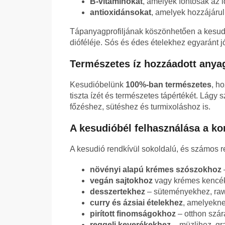
B-vitaminokat
, amelyek fontosak az 
antioxidánsokat
, amelyek hozzájárul
Tápanyagprofiljának köszönhetően a kesud
dióféléje. Sós és édes ételekhez egyaránt jó
Természetes íz hozzáadott anya
Kesudióbelünk
100%-ban természetes
, ho
tiszta ízét és természetes tápértékét. Lágy 
főzéshez, sütéshez és turmixoláshoz is.
A kesudióbél felhasználása a k
A kesudió rendkívül sokoldalú, és számos re
növényi alapú krémes szószokhoz
vegán sajtokhoz
vagy krémes kencé
desszertekhez
– süteményekhez, raw 
curry és ázsiai ételekhez
, amelyekne
pirított finomságokhoz
– otthon szá
reggeli keverékekhez
– müzlihez, gr