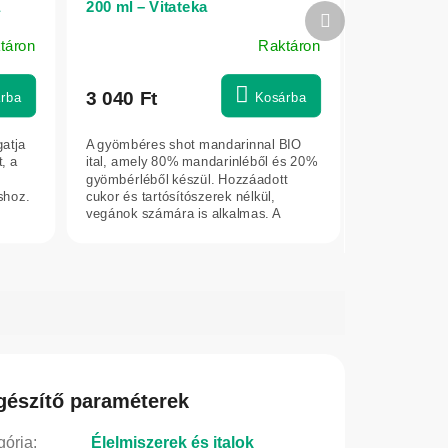
a
200 ml – Vitateka
Következő
termék
táron
Raktáron
3 040 Ft
rba
Kosárba
gatja
A gyömbéres shot mandarinnal BIO
, a
ital, amely 80% mandarinléből és 20%
gyömbérléből készül. Hozzáadott
shoz.
cukor és tartósítószerek nélkül,
vegánok számára is alkalmas. A
citrusos...
gészítő paraméterek
gória
:
Élelmiszerek és italok