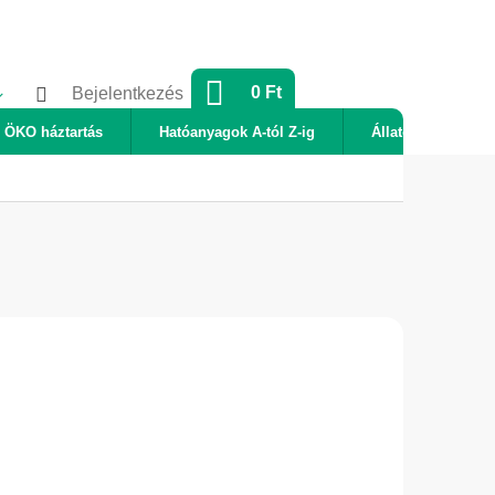
KOSÁR
0 Ft
Bejelentkezés
ÖKO háztartás
Hatóanyagok A-tól Z-ig
Állatok
Új