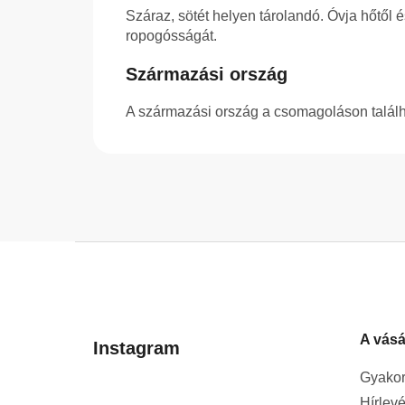
Száraz, sötét helyen tárolandó. Óvja hőtől 
ropogósságát.
Származási ország
A származási ország a csomagoláson találh
L
á
b
l
A vásá
é
Instagram
c
Gyakor
Hírlevé