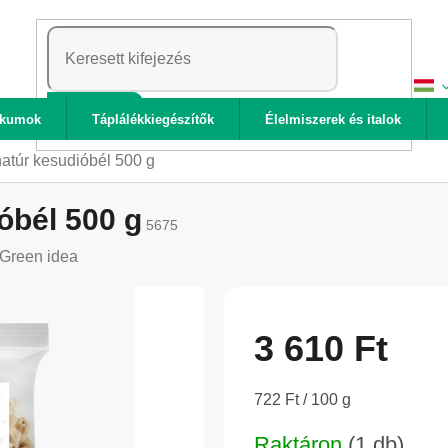
KERESÉS
ikumok
Táplálékkiegészítők
Élelmiszerek és italok
atúr kesudióbél 500 g
óbél 500 g
5675
Green idea
3 610 Ft
Egységár:
722 Ft / 100 g
Raktáron
(1 db)