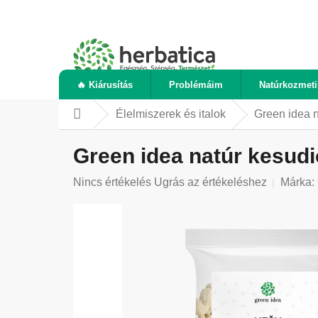
Ugrás
a
fő
tartalomhoz
🔥 Kiárusítás
Problémáim
Natúrkozmet
Élelmiszerek és italok
Green idea n
Kezdőlap
Green idea natúr kesudi
A
Nincs értékelés
Ugrás az értékeléshez
Márka:
termék
átlagos
értékelése
5-
ből
0,0
csillag.