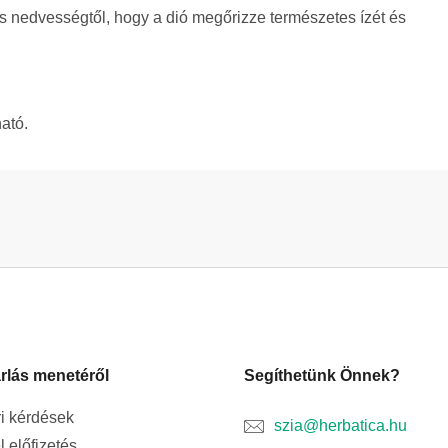
és nedvességtől, hogy a dió megőrizze természetes ízét és
ató.
rlás menetéről
Segíthetünk Önnek?
i kérdések
szia@herbatica.hu
l előfizetés