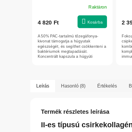
40 ta
Raktáron
4 820 Ft
2 3
Kosárba
A 50% PAC-tartalmú tőzegáfonya-
Fokoz
kivonat támogatja a húgyutak
csipk
egészségét, és segíthet csökkenteni a
kombi
baktériumok megtapadását.
kompl
Koncentrált kapszula a húgyúti
immun
rendszer mindennapi...
sejtek
Leírás
Hasonló (8)
Értékelés
B
Termék részletes leírása
II-es típusú csirkekollagé