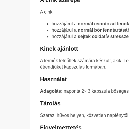
A cink szerepe
A cink:
hozzájárul a
normál csontozat fennt
hozzájárul a
normál bőr fenntartásá
hozzájárul a
sejtek oxidatív stress
Kinek ajánlott
A termék felnőttek számára készült, akik II-
étrendjüket kapszulás formában.
Használat
Adagolás:
naponta 2× 3 kapszula bőséges 
Tárolás
Száraz, hűvös helyen, közvetlen napfénytől
Figyelmeztetés