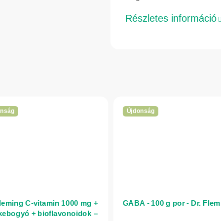
Részletes információ
onság
Újdonság
Fleming C-vitamin 1000 mg +
GABA - 100 g por - Dr. Flem
kebogyó + bioflavonoidok –