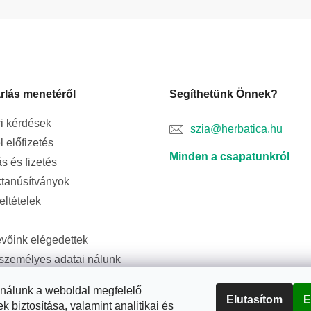
rlás menetéről
Segíthetünk Önnek?
i kérdések
szia@herbatica.hu
l előfizetés
Minden a csapatunkról
ás és fizetés
tanúsítványok
feltételek
evőink elégedettek
személyes adatai nálunk
ságban vannak
ználunk a weboldal megfelelő
Elutasítom
E
biztosítása, valamint analitikai és