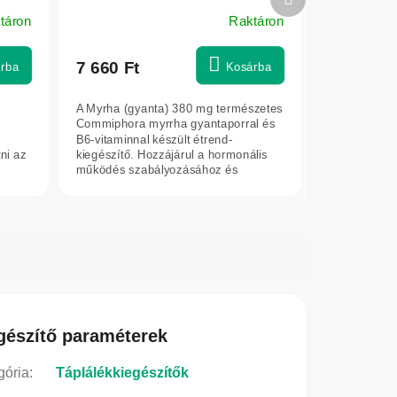
termék
táron
Raktáron
7 660 Ft
rba
Kosárba
A Myrha (gyanta) 380 mg természetes
Commiphora myrrha gyantaporral és
s
B6-vitaminnal készült étrend-
ni az
kiegészítő. Hozzájárul a hormonális
működés szabályozásához és
támogatja az...
gészítő paraméterek
gória
:
Táplálékkiegészítők