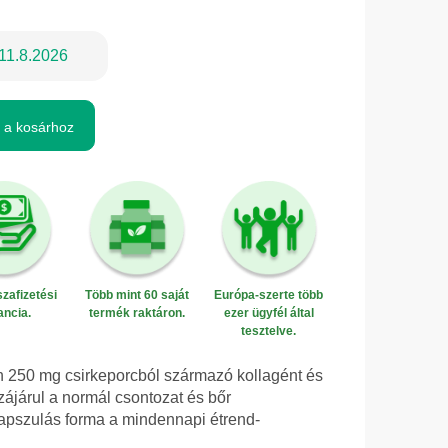
11.8.2026
 a kosárhoz
zafizetési
Több mint 60 saját
Európa-szerte több
ancia.
termék raktáron.
ezer ügyfél által
tesztelve.
én 250 mg csirkeporcból származó kollagént és
zzájárul a normál csontozat és bőr
kapszulás forma a mindennapi étrend-