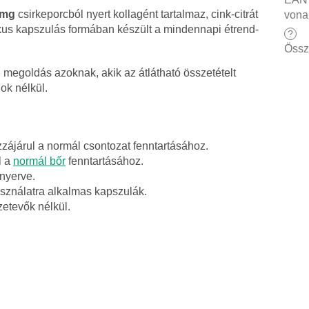
 mg
csirkeporcból nyert kollagént tartalmaz, cink-citrát
vona
tikus kapszulás formában készült a mindennapi étrend-
?
Össz
 megoldás azoknak, akik az átlátható összetételt
ok nélkül.
zzájárul a normál csontozat fenntartásához.
l a
normál bőr
fenntartásához.
nyerve.
ználatra alkalmas kapszulák.
zetevők nélkül.