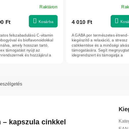
bletta
Raktáron
Rak
90 Ft
4 010 Ft
Kosárba
Kosá
atos felszabadulású C-vitamin
A GABA por természetes étrend-
ebogyóval és bioflavonoidokkal
kiegészítő a relaxáció, a stressz
nálva, amely hosszan tartó,
csökkentése és a minőségi alvá
ex támogatást nyújt az
támogatására. Segít megnyugtat
rendszernek és hozzájárul a
idegrendszert és támogatja a
...
szervezet...
eszélgetés
Kie
n – kapszula cinkkel
Kate
EAN