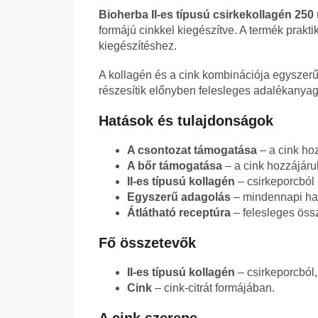
Bioherba II-es típusú csirkekollagén 250
formájú cinkkel kiegészítve. A termék prak
kiegészítéshez.
A kollagén és a cink kombinációja egyszerű
részesítik előnyben felesleges adalékanyag
Hatások és tulajdonságok
A csontozat támogatása
– a cink ho
A bőr támogatása
– a cink hozzájáru
II-es típusú kollagén
– csirkeporcból 
Egyszerű adagolás
– mindennapi has
Átlátható receptúra
– felesleges öss
Fő összetevők
II-es típusú kollagén
– csirkeporcból,
Cink
– cink-citrát formájában.