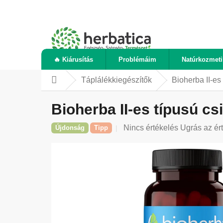
Ugrás
a
fő
tartalomhoz
🔥 Kiárusítás
Problémáim
Natúrkozmet
Táplálékkiegészítők
Bioherba II-es
Kezdőlap
Bioherba II-es típusú c
A
Nincs értékelés
Ugrás az ér
Újdonság
Tipp
termék
átlagos
értékelése
5-
ből
0,0
csillag.