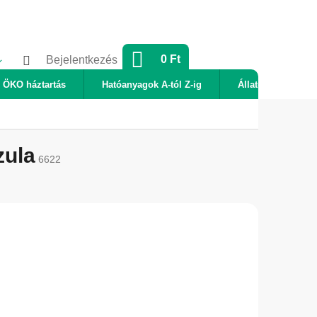
KOSÁR
0 Ft
Bejelentkezés
ÖKO háztartás
Hatóanyagok A-tól Z-ig
Állatok
Új
zula
6622