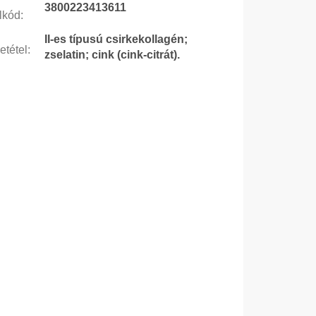
3800223413611
lkód
:
II-es típusú csirkekollagén;
etétel
:
zselatin; cink (cink-citrát).