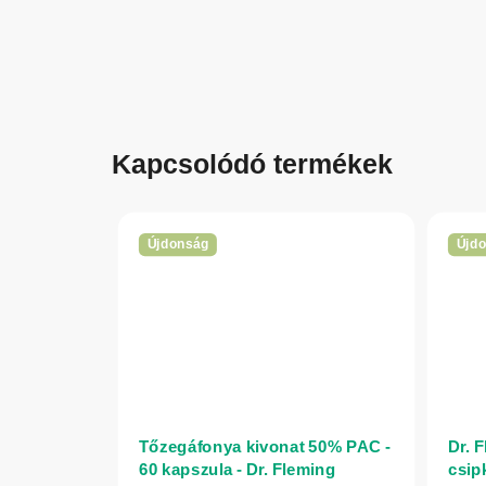
Kapcsolódó termékek
Újdonság
Újd
Tőzegáfonya kivonat 50% PAC -
Dr. 
60 kapszula - Dr. Fleming
csip