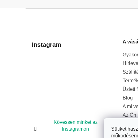
L
á
b
l
A vásá
é
Instagram
c
Gyakor
Hírlevé
Szállít
Termék
Üzleti 
Blog
A mi v
Az Ön 
bizton
Kövessen minket az
Sütiket has
Instagramon
működésének 