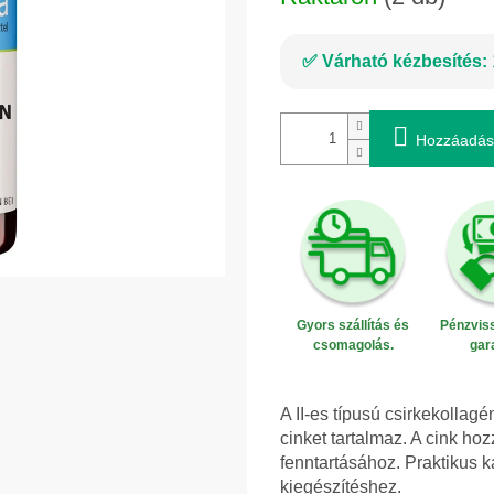
Várható kézbesítés:
Hozzáadás
Gyors szállítás és
Pénzviss
csomagolás.
gar
A II-es típusú csirkekollag
cinket tartalmaz. A cink ho
fenntartásához. Praktikus 
kiegészítéshez.