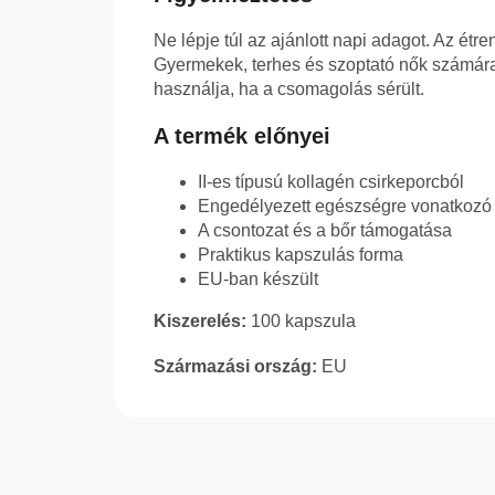
Ne lépje túl az ajánlott napi adagot. Az étre
Gyermekek, terhes és szoptató nők számára
használja, ha a csomagolás sérült.
A termék előnyei
II-es típusú kollagén csirkeporcból
Engedélyezett egészségre vonatkozó á
A csontozat és a bőr támogatása
Praktikus kapszulás forma
EU-ban készült
Kiszerelés:
100 kapszula
Származási ország:
EU