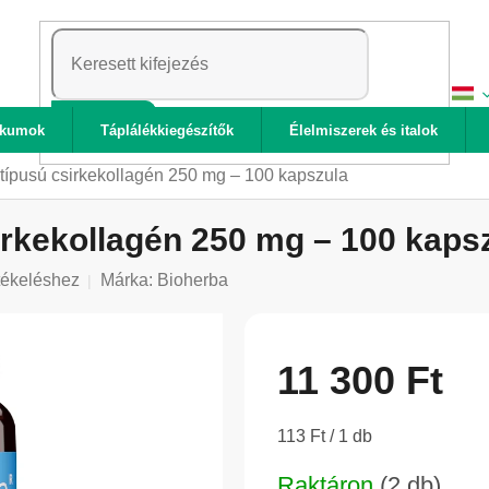
KERESÉS
ikumok
Táplálékkiegészítők
Élelmiszerek és italok
 típusú csirkekollagén 250 mg – 100 kapszula
sirkekollagén 250 mg – 100 kaps
tékeléshez
Márka:
Bioherba
11 300 Ft
Egységár:
113 Ft / 1 db
Raktáron
(2 db)