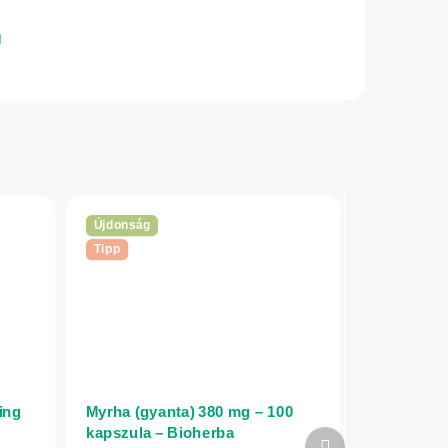
Újdonság
Tipp
ing
Myrha (gyanta) 380 mg – 100
kapszula – Bioherba
Következő