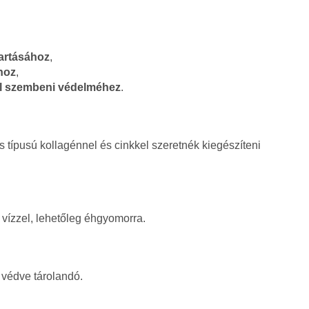
artásához
,
hoz
,
zel szembeni védelméhez
.
es típusú kollagénnel és cinkkel szeretnék kiegészíteni
vízzel, lehetőleg éhgyomorra.
 védve tárolandó.