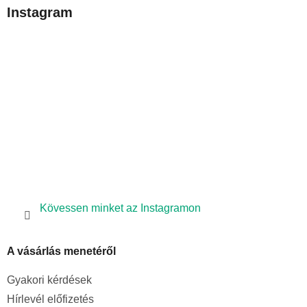
b
Instagram
l
é
c
Kövessen minket az Instagramon
A vásárlás menetéről
Gyakori kérdések
Hírlevél előfizetés