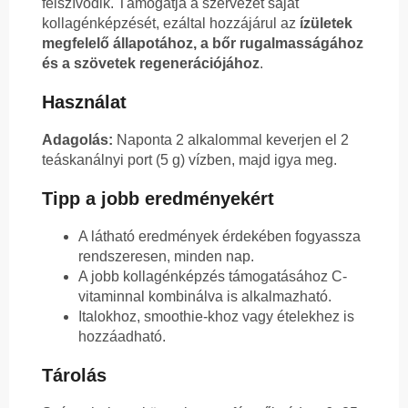
felszívódik. Támogatja a szervezet saját
kollagénképzését, ezáltal hozzájárul az
ízületek
megfelelő állapotához, a bőr rugalmasságához
és a szövetek regenerációjához
.
Használat
Adagolás:
Naponta 2 alkalommal keverjen el 2
teáskanálnyi port (5 g) vízben, majd igya meg.
Tipp a jobb eredményekért
A látható eredmények érdekében fogyassza
rendszeresen, minden nap.
A jobb kollagénképzés támogatásához C-
vitaminnal kombinálva is alkalmazható.
Italokhoz, smoothie-khoz vagy ételekhez is
hozzáadható.
Tárolás