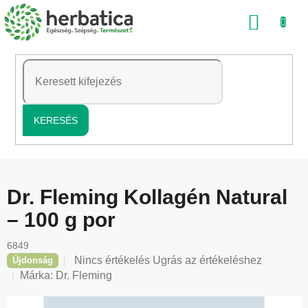
Ugrás
KOSÁ
a
fő
tartalomhoz
KERESÉS
Dr. Fleming Kollagén Natural
– 100 g por
6849
A
Nincs értékelés
Ugrás az értékeléshez
Újdonság
termék
Márka:
Dr. Fleming
átlagos
értékelése