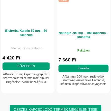
Bioherba Keratin 50 mg – 60
Naringin 200 mg – 100 kapszula –
kapszula
Bioherba
Jelenleg nincs raktáron
Raktáron
4 420 Ft
7 660 Ft
BŐVEBBEN
Kosárba
A Keratin 50 mg kapszula gyapjúból
A Naringin 200 mg citrusfélékből
származó keratint tartalmaz, cinkkel
származó természetes flavonoid,
kiegészítve. A cink hozzájárul a
krómmal kiegészítve az anyagcsere
normál bőr, haj és köröm
támogatásáért és a normál
fenntartásához. Praktikus kapszulás
vércukorszint fenntartásáért. A
forma,...
praktikus kapszulás...
ÖSSZES KAPCSOLÓDÓ TERMÉK MEGJELENÍTÉSE