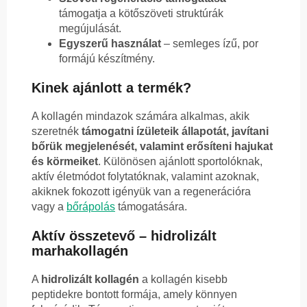
támogatja a kötőszöveti struktúrák
megújulását.
Egyszerű használat
– semleges ízű, por
formájú készítmény.
Kinek ajánlott a termék?
A kollagén mindazok számára alkalmas, akik
szeretnék
támogatni ízületeik állapotát, javítani
bőrük megjelenését, valamint erősíteni hajukat
és körmeiket
. Különösen ajánlott sportolóknak,
aktív életmódot folytatóknak, valamint azoknak,
akiknek fokozott igényük van a regenerációra
vagy a
bőrápolás
támogatására.
Aktív összetevő – hidrolizált
marhakollagén
A
hidrolizált kollagén
a kollagén kisebb
peptidekre bontott formája, amely könnyen