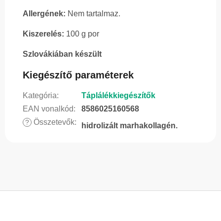
Allergének:
Nem tartalmaz.
Kiszerelés:
100 g por
Szlovákiában készült
Kiegészítő paraméterek
Kategória
:
Táplálékkiegészítők
EAN vonalkód
:
8586025160568
Összetevők
:
?
hidrolizált marhakollagén.
L
á