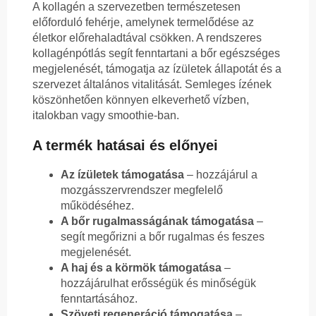
A kollagén a szervezetben természetesen
előforduló fehérje, amelynek termelődése az
életkor előrehaladtával csökken. A rendszeres
kollagénpótlás segít fenntartani a bőr egészséges
megjelenését, támogatja az ízületek állapotát és a
szervezet általános vitalitását. Semleges ízének
köszönhetően könnyen elkeverhető vízben,
italokban vagy smoothie-ban.
A termék hatásai és előnyei
Az ízületek támogatása
– hozzájárul a
mozgásszervrendszer megfelelő
működéséhez.
A bőr rugalmasságának támogatása
–
segít megőrizni a bőr rugalmas és feszes
megjelenését.
A haj és a körmök támogatása
–
hozzájárulhat erősségük és minőségük
fenntartásához.
Szöveti regeneráció támogatása
–