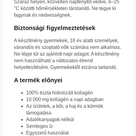
Száraz helyen, közvetlen napfénytől védve, 6–25
°C közötti hőmérsékleten tárolandó. Ne tegye ki
fagynak és nedvességnek.
Biztonsági figyelmeztetések
A készítmény gyermekek, 18 év alatti személyek,
várandós és szoptató nők számára nem alkalmas.
Ne lépje túl az ajánlott napi adagot. A készítmény
nem használható a változatos étrend
helyettesítésére. Gyermekektől elzárva tartandó.
A termék előnyei
100% tiszta hidrolizált kollagén
10 000 mg kollagén a napi adagban
Az ízületek, a bőr, a haj és a körmök
támogatása
Adalékanyagok nélkül
Semleges íz
Egyszerű használat