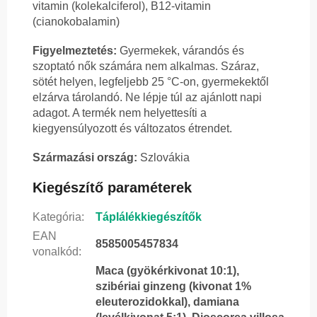
vitamin (kolekalciferol), B12-vitamin
(cianokobalamin)
Figyelmeztetés:
Gyermekek, várandós és
szoptató nők számára nem alkalmas. Száraz,
sötét helyen, legfeljebb 25 °C-on, gyermekektől
elzárva tárolandó. Ne lépje túl az ajánlott napi
adagot. A termék nem helyettesíti a
kiegyensúlyozott és változatos étrendet.
Származási ország:
Szlovákia
Kiegészítő paraméterek
Kategória
:
Táplálékkiegészítők
EAN
8585005457834
vonalkód
:
Maca (gyökérkivonat 10:1),
szibériai ginzeng (kivonat 1%
eleuterozidokkal), damiana