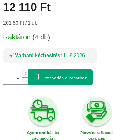
12 110 Ft
Egységár:
201,83 Ft / 1 db
Raktáron
(4 db)
Várható kézbesítés:
11.8.2026
Hozzáadás a kosárhoz
Gyors szállítás és
Pénzvisszafizetési
csomagolás.
garancia.