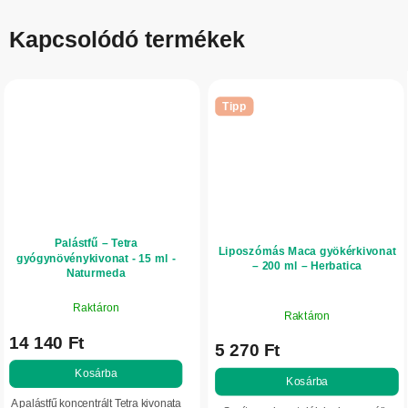
Kapcsolódó termékek
Tipp
Palástfű – Tetra
Liposzómás Maca gyökérkivonat
gyógynövénykivonat - 15 ml -
– 200 ml – Herbatica
Naturmeda
Raktáron
Raktáron
14 140 Ft
5 270 Ft
Kosárba
Kosárba
A palástfű koncentrált Tetra kivonata