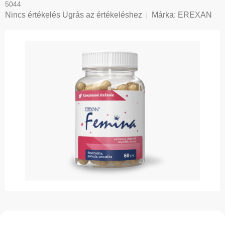
5044
A
Nincs értékelés
Ugrás az értékeléshez
Márka:
EREXAN
termék
átlagos
értékelése
5-
ből
0,0
csillag.