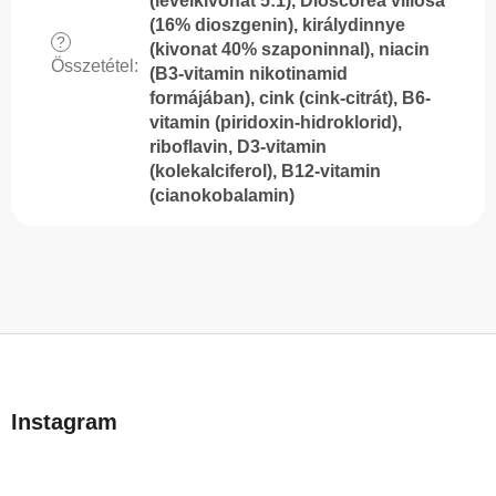
(levélkivonat 5:1), Dioscorea villosa
(16% dioszgenin), királydinnye
?
(kivonat 40% szaponinnal), niacin
Összetétel
:
(B3-vitamin nikotinamid
formájában), cink (cink-citrát), B6-
vitamin (piridoxin-hidroklorid),
riboflavin, D3-vitamin
(kolekalciferol), B12-vitamin
(cianokobalamin)
L
á
b
Instagram
l
é
c