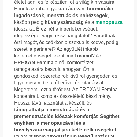
életet adni és felkészíteni őt a világ kihívásaira.
Ennek azonban gyakran ára van:
hormonális
ingadozások
,
menstruációs nehézségek
,
később pedig
hüvelyszárazság
és a
menopauza
időszaka. Érez néha ingerlékenységet,
idegességet vagy rossz hangulatot? Fáradtnak
érzi magát, és csökken a szexuális kedve, pedig
szereti a partnerét? Az együttlét inkább
kellemetlenséget jelent, mint örömöt? Az
EREXAN Femina
a női komfortérzet
támogatására készült, ahogyan Ön is
gondoskodik szeretteiről: kívülről gyengéden és
figyelmesen, belülről erővel és kitartással.
Megérdemli ezt a törődést. Az EREXAN Femina
koncentrált, komplex összetételű készítmény.
Hosszú távú használatra készült, és
támogathatja a menstruáció és a
premenstruációs időszak komfortját
.
Segíthet
enyhíteni a menopauzával és a
hüvelyszárazsággal járó kellemetlenségeket
,
valamint finom
afrodiziákum jellegű hatással