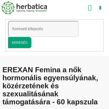
Ugrás
KOSÁ
a
fő
tartalomhoz
KERESÉS
EREXAN Femina a nők
hormonális egyensúlyának,
közérzetének és
szexualitásának
támogatására - 60 kapszula