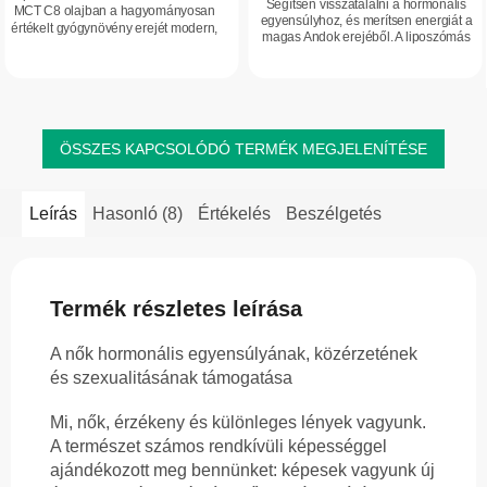
Segítsen visszatalálni a hormonális
MCT C8 olajban a hagyományosan
egyensúlyhoz, és merítsen energiát a
értékelt gyógynövény erejét modern,
magas Andok erejéből. A liposzómás
könnyen felszívódó formában
Maca erős, 10:1 arányú kivonat
kínálja. A palástfüvet régóta a női...
formájában kiváló felszívódást kínál,...
ÖSSZES KAPCSOLÓDÓ TERMÉK MEGJELENÍTÉSE
Leírás
Hasonló (8)
Értékelés
Beszélgetés
Termék részletes leírása
A nők hormonális egyensúlyának, közérzetének
és szexualitásának támogatása
Mi, nők, érzékeny és különleges lények vagyunk.
A természet számos rendkívüli képességgel
ajándékozott meg bennünket: képesek vagyunk új