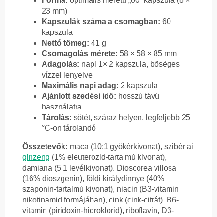
Forma:
optimális méretű „00” kapszula (8 ×
23 mm)
Kapszulák száma a csomagban:
60
kapszula
Nettó tömeg:
41 g
Csomagolás mérete:
58 × 58 × 85 mm
Adagolás:
napi 1× 2 kapszula, bőséges
vízzel lenyelve
Maximális napi adag:
2 kapszula
Ajánlott szedési idő:
hosszú távú
használatra
Tárolás:
sötét, száraz helyen, legfeljebb 25
°C-on tárolandó
Összetevők:
maca (10:1 gyökérkivonat), szibériai
ginzeng
(1% eleuterozid-tartalmú kivonat),
damiana (5:1 levélkivonat), Dioscorea villosa
(16% dioszgenin), földi királydinnye (40%
szaponin-tartalmú kivonat), niacin (B3-vitamin
nikotinamid formájában), cink (cink-citrát), B6-
vitamin (piridoxin-hidroklorid), riboflavin, D3-