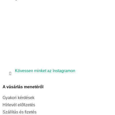
l
é
c
Kövessen minket az Instagramon
A vásárlás menetéről
Gyakori kérdések
Hírlevél előfizetés
Szállítás és fizetés