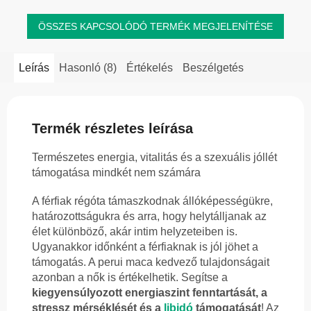
ÖSSZES KAPCSOLÓDÓ TERMÉK MEGJELENÍTÉSE
Leírás
Hasonló (8)
Értékelés
Beszélgetés
Termék részletes leírása
Természetes energia, vitalitás és a szexuális jóllét
támogatása mindkét nem számára
A férfiak régóta támaszkodnak állóképességükre,
határozottságukra és arra, hogy helytálljanak az
élet különböző, akár intim helyzeteiben is.
Ugyanakkor időnként a férfiaknak is jól jöhet a
támogatás. A perui maca kedvező tulajdonságait
azonban a nők is értékelhetik. Segítse a
kiegyensúlyozott energiaszint fenntartását, a
stressz mérséklését és a
libidó
támogatását
! Az