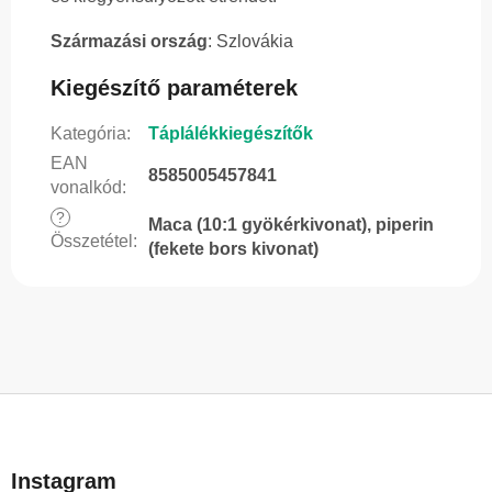
Származási ország
: Szlovákia
Kiegészítő paraméterek
Kategória
:
Táplálékkiegészítők
EAN
8585005457841
vonalkód
:
?
Maca (10:1 gyökérkivonat), piperin
Összetétel
:
(fekete bors kivonat)
L
á
b
Instagram