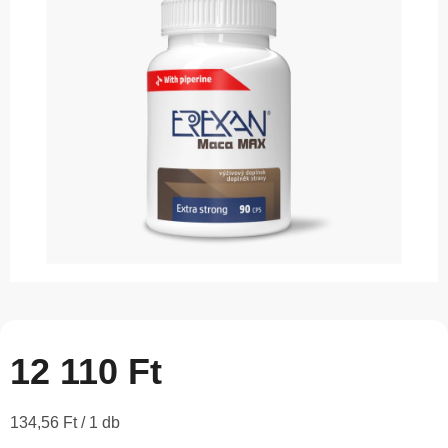
5-
ből
0,0
csillag.
12 110 Ft
Egységár:
134,56 Ft / 1 db