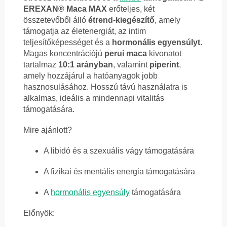
EREXAN® Maca MAX
erőteljes, két
összetevőből álló
étrend-kiegészítő
, amely
támogatja az életenergiát, az intim
teljesítőképességet és a
hormonális egyensúlyt
.
Magas koncentrációjú
perui maca
kivonatot
tartalmaz
10:1 arányban
, valamint
piperint
,
amely hozzájárul a hatóanyagok jobb
hasznosulásához. Hosszú távú használatra is
alkalmas, ideális a mindennapi vitalitás
támogatására.
Mire ajánlott?
A libidó és a szexuális vágy támogatására
A fizikai és mentális energia támogatására
A
hormonális egyensúly
támogatására
Előnyök: