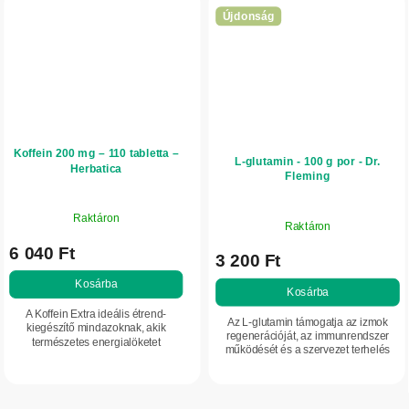
Újdonság
Koffein 200 mg – 110 tabletta –
L-glutamin - 100 g por - Dr.
Herbatica
Fleming
Raktáron
Raktáron
6 040 Ft
3 200 Ft
Kosárba
Kosárba
A Koffein Extra ideális étrend-
Az L-glutamin támogatja az izmok
kiegészítő mindazoknak, akik
regenerációját, az immunrendszer
természetes energialöketet
működését és a szervezet terhelés
keresnek. Minden tabletta 200 mg
utáni regenerálódását. Ideális étrend-
koffeint tartalmaz, amely támogatja a
kiegészítő sportolóknak és aktív...
koncentrációt, az...