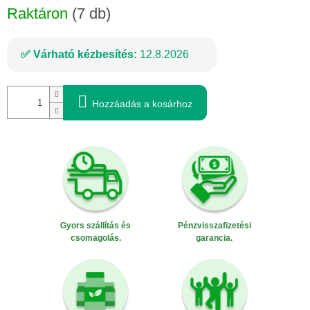
Raktáron
(7 db)
Várható kézbesítés:
12.8.2026
Hozzáadás a kosárhoz
Gyors szállítás és
Pénzvisszafizetési
csomagolás.
garancia.