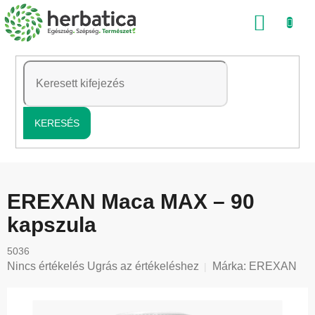
Ugrás
KOSÁ
a
fő
tartalomhoz
KERESÉS
EREXAN Maca MAX – 90
kapszula
5036
A
Nincs értékelés
Ugrás az értékeléshez
Márka:
EREXAN
termék
átlagos
értékelése