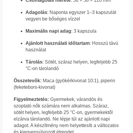
Csomagolás mérete
: 58 × 58 × 120 mm
Adagolás
: Naponta egyszer 1–3 kapszulát
vegyen be bőséges vízzel
Maximális napi adag
: 3 kapszula
Ajánlott használati időtartam
: Hosszú távú
használat
Tárolás
: Sötét, száraz helyen, legfeljebb 25
°C-on tárolandó
Összetevők:
Maca (gyökérkivonat 10:1), piperin
(feketebors-kivonat)
Figyelmeztetés:
Gyermekek, várandós és
szoptató nők számára nem alkalmas. Száraz,
sötét helyen, legfeljebb 25 °C-on, gyermekektől
elzárva tárolandó. Ne lépje túl az ajánlott napi
adagot. A készítmény nem helyettesíti a változatos
és kiegyensúlyozott étrendet.