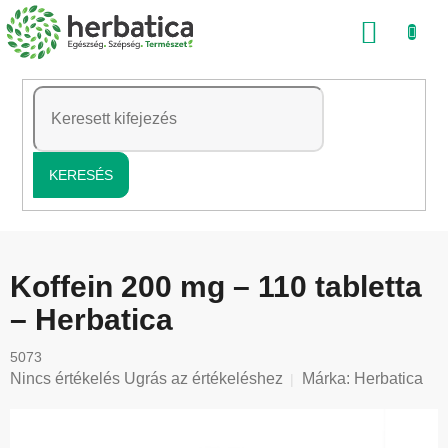
Ugrás
KOSÁ
a
fő
tartalomhoz
KERESÉS
Koffein 200 mg – 110 tabletta
– Herbatica
5073
A
Nincs értékelés
Ugrás az értékeléshez
Márka:
Herbatica
termék
átlagos
értékelése