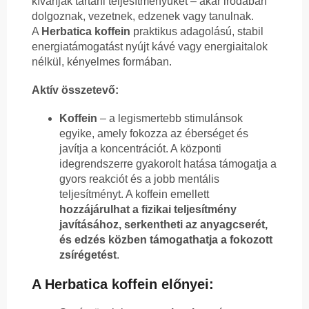
kívánják tartani teljesítményüket – akár irodában
dolgoznak, vezetnek, edzenek vagy tanulnak.
A
Herbatica koffein
praktikus adagolású, stabil
energiatámogatást nyújt kávé vagy energiaitalok
nélkül, kényelmes formában.
Aktív összetevő:
Koffein
– a legismertebb stimulánsok
egyike, amely fokozza az éberséget és
javítja a koncentrációt. A központi
idegrendszerre gyakorolt hatása támogatja a
gyors reakciót és a jobb mentális
teljesítményt. A koffein emellett
hozzájárulhat a fizikai teljesítmény
javításához, serkentheti az anyagcserét,
és edzés közben támogathatja a fokozott
zsírégetést
.
A Herbatica koffein előnyei: