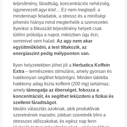
teljesítmény, fáradtság, koncentrációs nehézség,
úgynevezett
agyi köd
… Ez nem meglepő: a
mindennapi feladatok, a stressz és a minőségi
pihenés hiánya mind megterhelik a szervezetet.
Ilyenkor a fókuszált teljesítmény helyett csak
túlélni próbálja a napot, miközben úgy érzi,
semmivel sem halad.
Az agy nem akar
együttműködni, a test tiltakozik, az
energiaszint pedig mélyponton van.
Ilyen helyzetekben jöhet jól a
Herbatica Koffein
Extra
– természetes stimuláns, amely gyorsan és
hatékonyan segíthet felpörögni. Minden tabletta
hatékony adag tiszta koffeint (200 mg) tartalmaz,
amely
támogatja az éberséget, fokozza a
koncentrációt, és segíthet leküzdeni a fizikai és
szellemi fáradtságot
.
Ideális választás azoknak, akik produktívak
szeretnének maradni, jobban szeretnék bírni a
stresszes időszakokat, és egész nap fenn