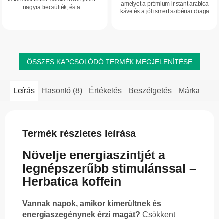
amelyet a prémium instant arabica
nagyra becsülték, és a
kávé és a jól ismert szibériai chaga
hagyományos
gomba kombinációja tesz
gyógynövényhasználatban is jó
különlegessé. Magas rosttartalmának
hírnévnek örvendett. Ma már
és...
térségünkben...
ÖSSZES KAPCSOLÓDÓ TERMÉK MEGJELENÍTÉSE
Leírás
Hasonló (8)
Értékelés
Beszélgetés
Márka
Termék részletes leírása
Növelje energiaszintjét a
legnépszerűbb stimulánssal –
Herbatica koffein
Vannak napok, amikor kimerültnek és
energiaszegénynek érzi magát?
Csökkent