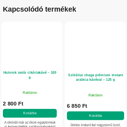
Kapcsolódó termékek
Hutorok natúr cikóriakávé – 100
Szibériai chaga prémium instant
g
arabica kávéval – 125 g
Raktáron
Raktáron
2 800 Ft
6 850 Ft
Kosárba
Kosárba
A cikóriát már az ókori egyiptomiak
Ízletes instant ital nagyszerű ízzel,
is termesztették: salátanövényként