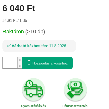
6 040 Ft
Egységár:
54,91 Ft / 1 db
Raktáron
(>10 db)
Várható kézbesítés:
11.8.2026
Hozzáadás a kosárhoz
Gyors szállítás és
Pénzvisszafizetési