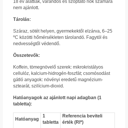
18 év alattiak, várandós és szoptató nők számára
nem ajánlott.
Tárolás:
Száraz, sötét helyen, gyermekektől elzárva, 6–25
ºC közötti hőmérsékleten tárolandó. Fagytól és
nedvességtől védendő.
Összetevők:
Koffein, tömegnövelő szerek: mikrokristályos
cellulóz, kalcium-hidrogén-foszfát; csomósodást
gátló anyagok: növényi eredetű magnézium-
sztearát, szilícium-dioxid.
Hatóanyagok az ajánlott napi adagban (1
tabletta):
1
Referencia beviteli
Hatóanyag
tabletta
érték (RI*)