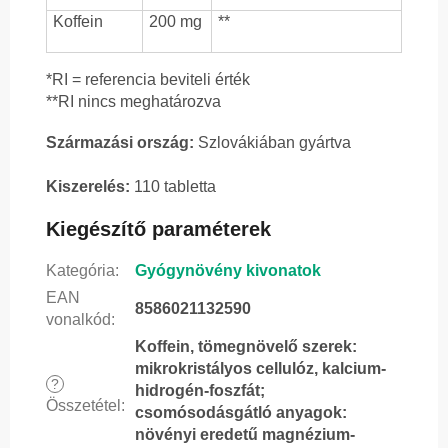
Koffein
200 mg
**
*RI = referencia beviteli érték
**RI nincs meghatározva
Származási ország:
Szlovákiában gyártva
Kiszerelés:
110 tabletta
Kiegészítő paraméterek
Kategória
:
Gyógynövény kivonatok
EAN
8586021132590
vonalkód
:
Koffein, tömegnövelő szerek:
mikrokristályos cellulóz, kalcium-
?
hidrogén-foszfát;
Összetétel
:
csomósodásgátló anyagok:
növényi eredetű magnézium-