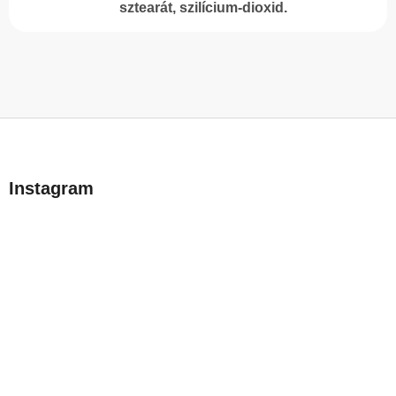
sztearát, szilícium-dioxid.
L
á
b
Instagram
l
é
c