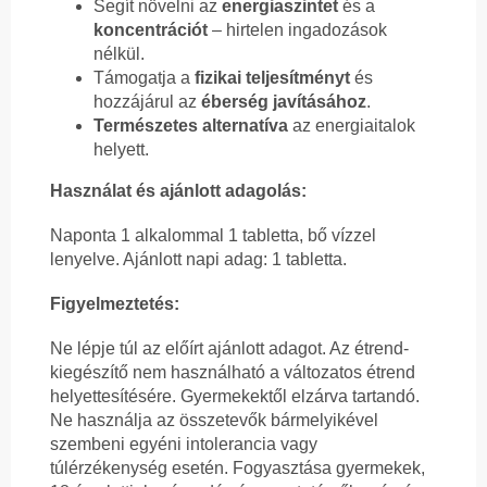
Segít növelni az
energiaszintet
és a
koncentrációt
– hirtelen ingadozások
nélkül.
Támogatja a
fizikai teljesítményt
és
hozzájárul az
éberség javításához
.
Természetes alternatíva
az energiaitalok
helyett.
Használat és ajánlott adagolás:
Naponta 1 alkalommal 1 tabletta, bő vízzel
lenyelve. Ajánlott napi adag: 1 tabletta.
Figyelmeztetés:
Ne lépje túl az előírt ajánlott adagot. Az étrend-
kiegészítő nem használható a változatos étrend
helyettesítésére. Gyermekektől elzárva tartandó.
Ne használja az összetevők bármelyikével
szembeni egyéni intolerancia vagy
túlérzékenység esetén. Fogyasztása gyermekek,