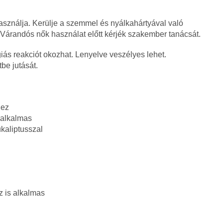
használja. Kerülje a szemmel és nyálkahártyával való
. Várandós nők használat előtt kérjék szakember tanácsát.
giás reakciót okozhat. Lenyelve veszélyes lehet.
be jutását.
hez
s alkalmas
ukaliptusszal
 is alkalmas