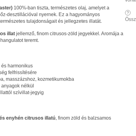
aster)
100%-ban tiszta, természetes olaj, amelyet a
?
zgőz-desztillációval nyernek. Ez a hagyományos
Össz
rmészetes tulajdonságait és jellegzetes illatát.
s illat
jellemző, finom citrusos-zöld jegyekkel. Aromája a
ő hangulatot teremt.
ó és harmonikus
ség felfrissítésére
kba, masszázshoz, kozmetikumokba
s anyagok nélkül
llattól szívillat-jegyig
 és enyhén citrusos illatú
, finom zöld és balzsamos