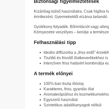
Biztonsági figyelmeztetések
Kizárólag külső használatra. Csak hígítva 
érintkezést. Gyermekektől elzárva tartandó
Gyúlékony folyadék. Bőrirritációt vagy aller
Környezetre veszélyes – kerülje a természet
Felhasználási tipp
Ideális diffúzorba a „friss erdő” érzeté
Tisztító és frissítő illatkeverékekhez i
Intenzíven friss hatásért kombinálja e
A termék előnyei
100%-ban tiszta illóolaj
Karakteres, friss, gyantás illat
Aromaterápiához és kozmetikumokhoz
Egyszerű használat
Szintetikus adalékanyagok nélkül