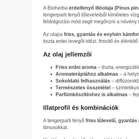
A Bioherba
erdeifenyő illóolaja (Pinus pin
tengerparti fenyő tűleveleiből kíméletes ví
feldolgozási mód segít megőrizni a növény te
Az olajra
friss, gyantás és enyhén kámforo
tiszta erdei levegőt idézi, frissítő és élénkít
Az olaj jellemzői
Friss erdei aroma
– tiszta, energizál
Aromaterápiához alkalmas
– a helyi
Sokoldalú felhasználás
– diffúzoro
Természetes összetétel
– szintetiku
Parfümkészítéshez is alkalmas
– feji
Illatprofil és kombinációk
A tengerparti fenyő
friss tűlevelű, gyantás
tónusokkal.