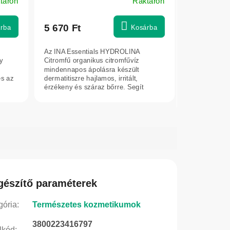
táron
Raktáron
Essentials
5 670 Ft
rba
Kosárba
Az INA Essentials HYDROLINA
y
Citromfű organikus citromfűvíz
mindennapos ápolásra készült
s az
dermatitiszre hajlamos, irritált,
érzékeny és száraz bőrre. Segít
nyugtatni a...
gészítő paraméterek
gória
:
Természetes kozmetikumok
3800223416797
lkód
: