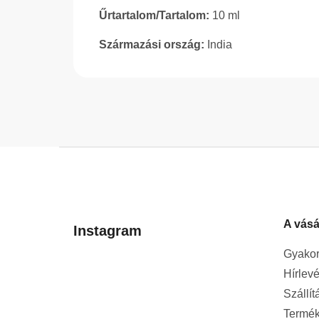
Űrtartalom/Tartalom:
10 ml
Származási ország:
India
L
á
b
l
A vásá
é
Instagram
c
Gyakor
Hírlevé
Szállít
Termék