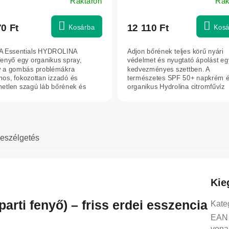
Raktáron
Rak
zag és izzadás esetén – 150
 INA Essentials
70 Ft
12 110 Ft
Kosárba
Kosá
A Essentials HYDROLINA
Adjon bőrének teljes körű nyári
fenyő egy organikus spray,
védelmet és nyugtató ápolást eg
 a gombás problémákra
kedvezményes szettben. A
mos, fokozottan izzadó és
természetes SPF 50+ napkrém é
metlen szagú láb bőrének és
organikus Hydrolina citromfűvíz
inek ápolására...
kombinációja...
eszélgetés
Kie
parti fenyő) – friss erdei esszencia
Kate
EAN
vona