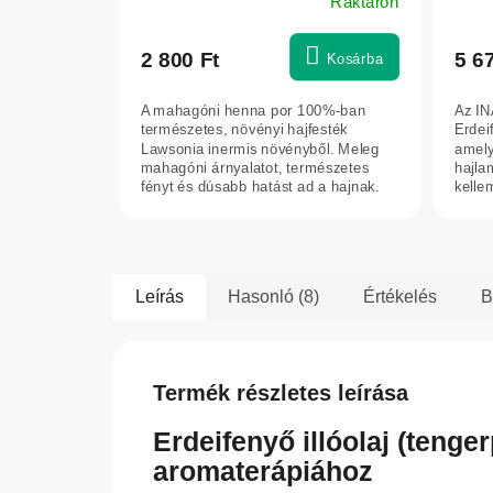
Raktáron
lábs
ml –
2 800 Ft
5 6
Kosárba
A mahagóni henna por 100%-ban
Az IN
természetes, növényi hajfesték
Erdei
Lawsonia inermis növényből. Meleg
amely
mahagóni árnyalatot, természetes
hajla
fényt és dúsabb hatást ad a hajnak.
kelle
Minden...
körme
Leírás
Hasonló (8)
Értékelés
B
Termék részletes leírása
Erdeifenyő illóolaj (tenger
aromaterápiához