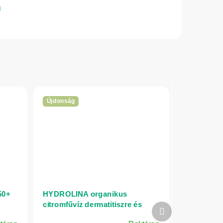
Újdonság
50+
HYDROLINA organikus
A
citromfűvíz dermatitiszre és
Következő
irritált bőrre - 150 ml - INA
termék