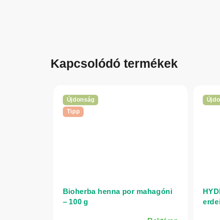
Kapcsolódó termékek
Újdonság
Újd
Tipp
Bioherba henna por mahagóni
HYDR
– 100 g
erdei
körö