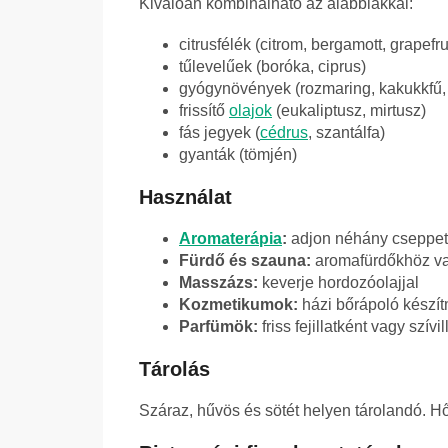
Kiválóan kombinálható az alábbiakkal:
citrusfélék (citrom, bergamott, grapefru
tűlevelűek (boróka, ciprus)
gyógynövények (rozmaring, kakukkfű,
frissítő
olajok
(eukaliptusz, mirtusz)
fás jegyek (
cédrus
, szantálfa)
gyanták (tömjén)
Használat
Aromaterápia
:
adjon néhány cseppet
Fürdő és szauna:
aromafürdőkhöz va
Masszázs:
keverje hordozóolajjal
Kozmetikumok:
házi bőrápoló készí
Parfümök:
friss fejillatként vagy szív
Tárolás
Száraz, hűvös és sötét helyen tárolandó. Hőt