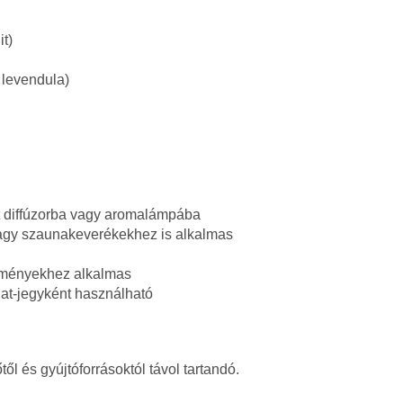
it)
 levendula)
 diffúzorba vagy aromalámpába
gy szaunakeverékekhez is alkalmas
tményekhez alkalmas
illat-jegyként használható
ől és gyújtóforrásoktól távol tartandó.