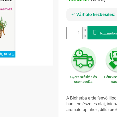
Várható kézbesítés:
Hozzáadás
Gyors szállítás és
Pénzviss
csomagolás.
gar
A Bioherba erdeifenyő illóo
ban természetes olaj, intenzív
aromaterápiához, diffúzor