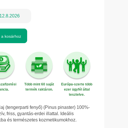
12.8.2026
 a kosárhoz
zafizetési
Több mint 60 saját
Európa-szerte több
ancia.
termék raktáron.
ezer ügyfél által
tesztelve.
laj (tengerparti fenyő) (Pinus pinaster) 100%-
, friss, gyantás-erdei illattal. Ideális
okba és természetes kozmetikumokhoz.