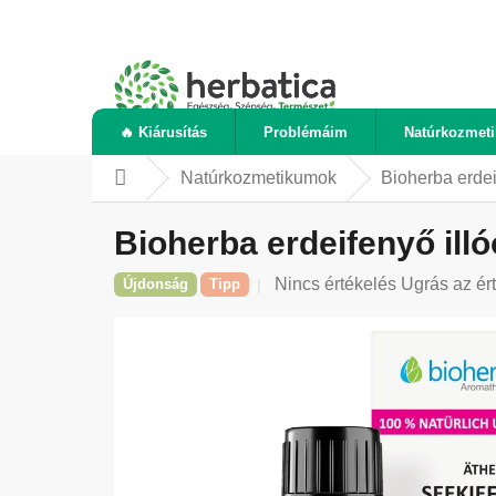
Ugrás
a
fő
tartalomhoz
🔥 Kiárusítás
Problémáim
Natúrkozmet
Natúrkozmetikumok
Bioherba erdei
Kezdőlap
Bioherba erdeifenyő illó
A
Nincs értékelés
Ugrás az ér
Újdonság
Tipp
termék
átlagos
értékelése
5-
ből
0,0
csillag.