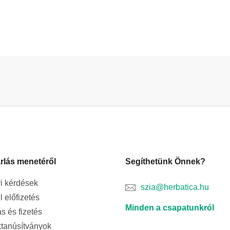
rlás menetéről
Segíthetünk Önnek?
i kérdések
szia@herbatica.hu
l előfizetés
Minden a csapatunkról
ás és fizetés
tanúsítványok