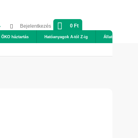
KOSÁR
0 Ft
Bejelentkezés
ÖKO háztartás
Hatóanyagok A-tól Z-ig
Állatok
Új