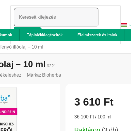
KERESÉS
ikumok
Táplálékkiegészítők
Élelmiszerek és italok
fenyő illóolaj – 10 ml
olaj – 10 ml
6221
tékeléshez
Márka:
Bioherba
3 610 Ft
Egységár:
36 100 Ft / 100 ml
Raktáron
(3 db)