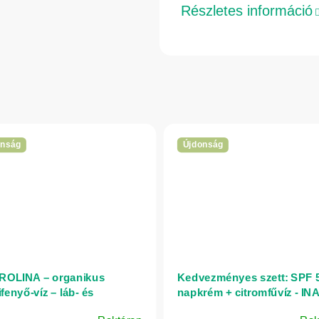
Részletes információ
onság
Újdonság
OLINA – organikus
Kedvezményes szett: SPF 
fenyő-víz – láb- és
napkrém + citromfűvíz - IN
mápoló spray kellemetlen
Essentials