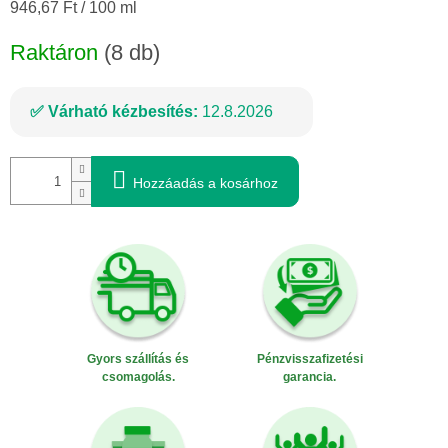
Egységár:
946,67 Ft / 100 ml
Raktáron
(8 db)
Várható kézbesítés:
12.8.2026
Hozzáadás a kosárhoz
Gyors szállítás és
Pénzvisszafizetési
csomagolás.
garancia.