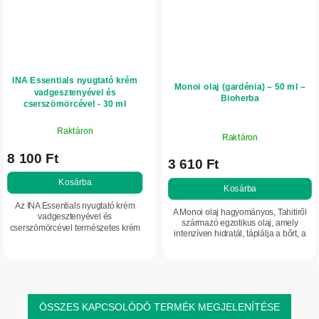
INA Essentials nyugtató krém
Monoi olaj (gardénia) – 50 ml –
vadgesztenyével és
Bioherba
cserszömörcével - 30 ml
Raktáron
Raktáron
8 100 Ft
3 610 Ft
Kosárba
Kosárba
Az INA Essentials nyugtató krém
A Monoi olaj hagyományos, Tahitiről
vadgesztenyével és
származó egzotikus olaj, amely
cserszömörcével természetes krém
intenzíven hidratál, táplálja a bőrt, a
a láb bőrének és a test igénybe vett
hajnak pedig fényt és puhaságot ad. A
területeinek ápolására.
kókuszolaj és a gardénia...
Vadgesztenye-kivonatot,...
ÖSSZES KAPCSOLÓDÓ TERMÉK MEGJELENÍTÉSE