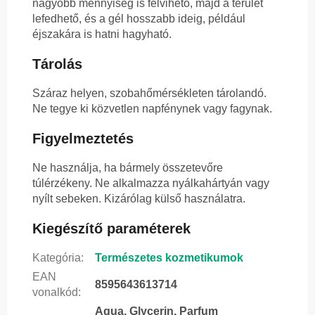
nagyobb mennyiség is felvihető, majd a terület
lefedhető, és a gél hosszabb ideig, például
éjszakára is hatni hagyható.
Tárolás
Száraz helyen, szobahőmérsékleten tárolandó.
Ne tegye ki közvetlen napfénynek vagy fagynak.
Figyelmeztetés
Ne használja, ha bármely összetevőre
túlérzékeny. Ne alkalmazza nyálkahártyán vagy
nyílt sebeken. Kizárólag külső használatra.
Kiegészítő paraméterek
Kategória
:
Természetes kozmetikumok
EAN
8595643613714
vonalkód
:
Aqua, Glycerin, Parfum