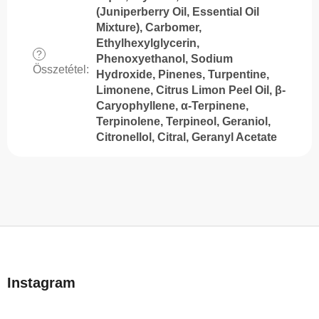
(Juniperberry Oil, Essential Oil
Mixture), Carbomer,
Ethylhexylglycerin,
?
Phenoxyethanol, Sodium
Összetétel
:
Hydroxide, Pinenes, Turpentine,
Limonene, Citrus Limon Peel Oil, β-
Caryophyllene, α-Terpinene,
Terpinolene, Terpineol, Geraniol,
Citronellol, Citral, Geranyl Acetate
L
á
b
Instagram
l
é