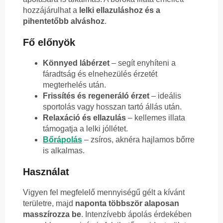
hozzájárulhat a
lelki ellazuláshoz és a
pihentetőbb alváshoz
.
Fő előnyök
Könnyed lábérzet
– segít enyhíteni a
fáradtság és elnehezülés érzetét
megterhelés után.
Frissítés és regeneráló érzet
– ideális
sportolás vagy hosszan tartó állás után.
Relaxáció és ellazulás
– kellemes illata
támogatja a lelki jóllétet.
Bőrápolás
– zsíros, aknéra hajlamos bőrre
is alkalmas.
Használat
Vigyen fel megfelelő mennyiségű gélt a kívánt
területre, majd
naponta többször alaposan
masszírozza be
. Intenzívebb ápolás érdekében