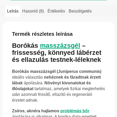
Leírás
Hasonló (8)
Értékelés
Beszélgetés
Termék részletes leírása
Borókás
masszázsgél
–
frissesség, könnyed lábérzet
és ellazulás testnek-léleknek
Borókás masszázsgél (Juniperus communis)
ideális választás
nehéznek és fáradtnak érzett
lábak
ápolására.
Növényi kivonatokat és
illóolajokat
tartalmaz, amelyek fizikai megterhelés
után azonnali frissítő, ellazító és regeneráló
érzetet adnak.
Zsíros, aknéra hajlamos
problémás bőr
ápolására is alkalmas. A boróka illata emellett