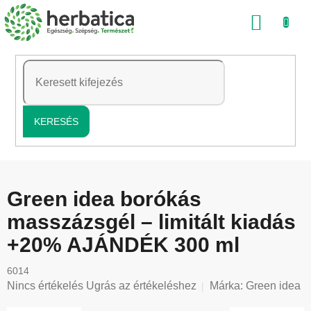
Ugrás
KOSÁ
a
fő
tartalomhoz
KERESÉS
Green idea borókás
masszázsgél – limitált kiadás
+20% AJÁNDÉK 300 ml
6014
A
Nincs értékelés
Ugrás az értékeléshez
Márka:
Green idea
termék