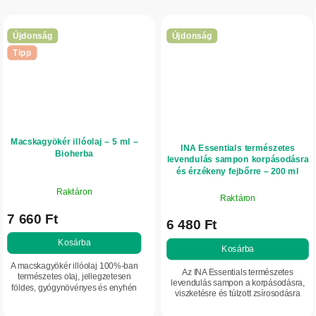
Újdonság
Újdonság
Tipp
Macskagyökér illóolaj – 5 ml –
INA Essentials természetes
Bioherba
levendulás sampon korpásodásra
és érzékeny fejbőrre – 200 ml
Raktáron
Raktáron
7 660 Ft
6 480 Ft
Kosárba
Kosárba
A macskagyökér illóolaj 100%-ban
Az INA Essentials természetes
természetes olaj, jellegzetesen
levendulás sampon a korpásodásra,
földes, gyógynövényes és enyhén
viszketésre és túlzott zsírosodásra
pézsmás aromával. Intenzív,
hajlamos fejbőr ápolására készült. BIO
hosszan tartó karaktere a gyökérből
levendulaolajat, levendulavizet,...