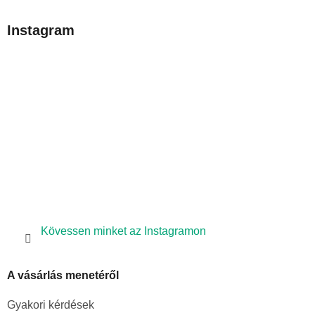
á
b
Instagram
l
é
c
Kövessen minket az Instagramon
A vásárlás menetéről
Gyakori kérdések