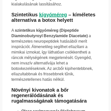
kialakulásának lassításához.
Szintetikus
kígyóméreg
– kíméletes
alternatíva a botox helyett
A
szintetikus kígyóméreg (Dipeptide
Diaminobutyroyl Benzylamide Diacetate)
a
természetes neuropeptidek hatásából merít
inspirációt. Átmenetileg segíthet ellazítani a
mimikai izmokat, így láthatóan csökkentheti a
ráncok mélységének megjelenését. Gyengéd,
nem invazív alternatívája lehet a
botoxkezeléseknek. Az arcbőr kipihentebbnek,
ellazultabbnak és frissebbnek tűnik,
természetellenes hatás nélkül.
Növényi kivonatok a bőr
regenerálódásának és
rugalmasságának támogatására