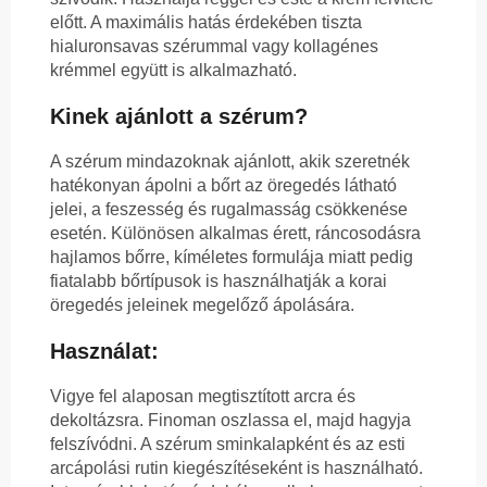
előtt. A maximális hatás érdekében tiszta
hialuronsavas szérummal vagy kollagénes
krémmel együtt is alkalmazható.
Kinek ajánlott a szérum?
A szérum mindazoknak ajánlott, akik szeretnék
hatékonyan ápolni a bőrt az öregedés látható
jelei, a feszesség és rugalmasság csökkenése
esetén. Különösen alkalmas érett, ráncosodásra
hajlamos bőrre, kíméletes formulája miatt pedig
fiatalabb bőrtípusok is használhatják a korai
öregedés jeleinek megelőző ápolására.
Használat:
Vigye fel alaposan megtisztított arcra és
dekoltázsra. Finoman oszlassa el, majd hagyja
felszívódni. A szérum sminkalapként és az esti
arcápolási rutin kiegészítéseként is használható.