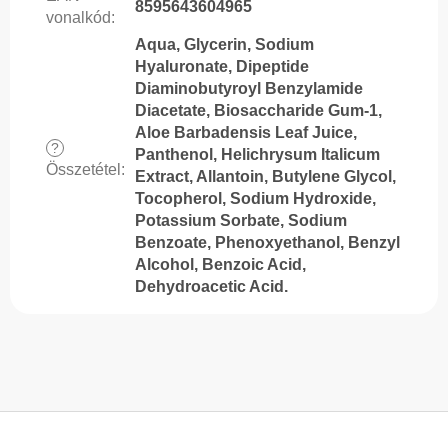
8595643604965
vonalkód
:
Aqua, Glycerin, Sodium
Hyaluronate, Dipeptide
Diaminobutyroyl Benzylamide
Diacetate, Biosaccharide Gum-1,
Aloe Barbadensis Leaf Juice,
?
Panthenol, Helichrysum Italicum
Összetétel
:
Extract, Allantoin, Butylene Glycol,
Tocopherol, Sodium Hydroxide,
Potassium Sorbate, Sodium
Benzoate, Phenoxyethanol, Benzyl
Alcohol, Benzoic Acid,
Dehydroacetic Acid.
L