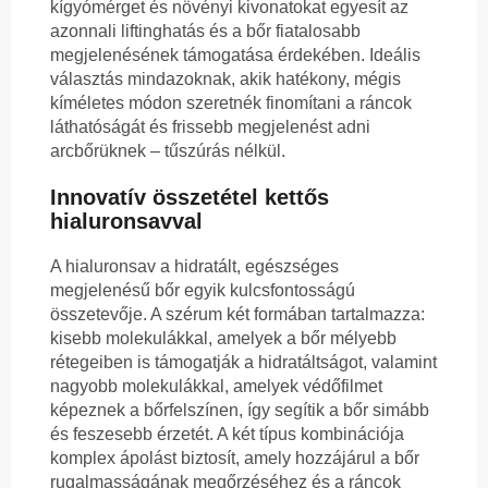
kígyómérget és növényi kivonatokat egyesít az
azonnali liftinghatás és a bőr fiatalosabb
megjelenésének támogatása érdekében. Ideális
választás mindazoknak, akik hatékony, mégis
kíméletes módon szeretnék finomítani a ráncok
láthatóságát és frissebb megjelenést adni
arcbőrüknek – tűszúrás nélkül.
Innovatív összetétel kettős
hialuronsavval
A hialuronsav a hidratált, egészséges
megjelenésű bőr egyik kulcsfontosságú
összetevője. A szérum két formában tartalmazza:
kisebb molekulákkal, amelyek a bőr mélyebb
rétegeiben is támogatják a hidratáltságot, valamint
nagyobb molekulákkal, amelyek védőfilmet
képeznek a bőrfelszínen, így segítik a bőr simább
és feszesebb érzetét. A két típus kombinációja
komplex ápolást biztosít, amely hozzájárul a bőr
rugalmasságának megőrzéséhez és a ráncok