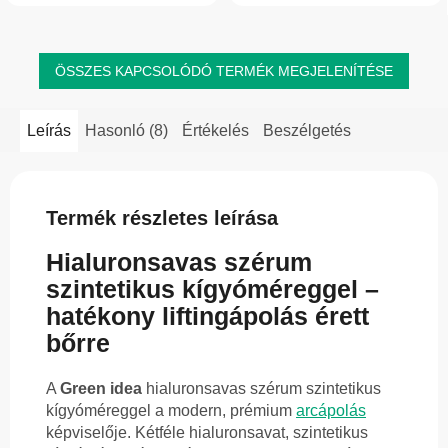
nyert...
ÖSSZES KAPCSOLÓDÓ TERMÉK MEGJELENÍTÉSE
Leírás
Hasonló (8)
Értékelés
Beszélgetés
Termék részletes leírása
Hialuronsavas szérum
szintetikus kígyóméreggel –
hatékony liftingápolás érett
bőrre
A
Green idea
hialuronsavas szérum szintetikus
kígyóméreggel a modern, prémium
arcápolás
képviselője. Kétféle hialuronsavat, szintetikus