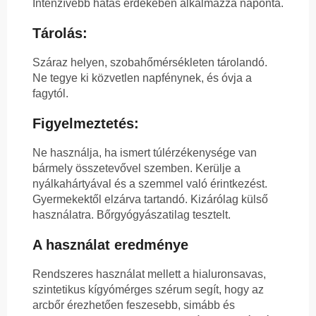
Intenzívebb hatás érdekében alkalmazza naponta.
Tárolás:
Száraz helyen, szobahőmérsékleten tárolandó.
Ne tegye ki közvetlen napfénynek, és óvja a
fagytól.
Figyelmeztetés:
Ne használja, ha ismert túlérzékenysége van
bármely összetevővel szemben. Kerülje a
nyálkahártyával és a szemmel való érintkezést.
Gyermekektől elzárva tartandó. Kizárólag külső
használatra. Bőrgyógyászatilag tesztelt.
A használat eredménye
Rendszeres használat mellett a hialuronsavas,
szintetikus kígyómérges szérum segít, hogy az
arcbőr érezhetően feszesebb, simább és