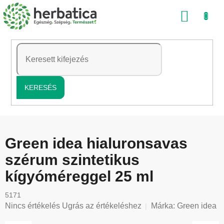
Ugrás
KOSÁ
a
fő
tartalomhoz
KERESÉS
Green idea hialuronsavas
szérum szintetikus
kígyóméreggel 25 ml
5171
A
Nincs értékelés
Ugrás az értékeléshez
Márka:
Green idea
termék