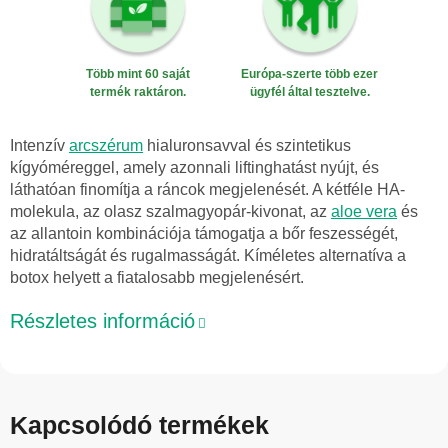
Több mint 60 saját
Európa-szerte több ezer
termék raktáron.
ügyfél által tesztelve.
Intenzív
arcszérum
hialuronsavval és szintetikus
kígyóméreggel, amely azonnali liftinghatást nyújt, és
láthatóan finomítja a ráncok megjelenését. A kétféle HA-
molekula, az olasz szalmagyopár-kivonat, az
aloe vera
és
az allantoin kombinációja támogatja a bőr feszességét,
hidratáltságát és rugalmasságát. Kíméletes alternatíva a
botox helyett a fiatalosabb megjelenésért.
Részletes információ
Kapcsolódó termékek