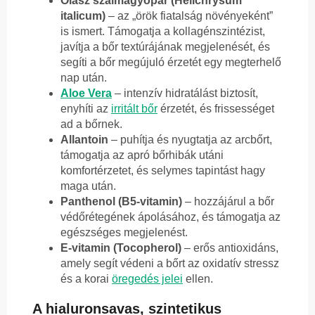
Olasz szalmagyopár (Helichrysum
italicum)
– az „örök fiatalság növényeként”
is ismert. Támogatja a kollagénszintézist,
javítja a bőr textúrájának megjelenését, és
segíti a bőr megújuló érzetét egy megterhelő
nap után.
Aloe Vera
– intenzív hidratálást biztosít,
enyhíti az
irritált bőr
érzetét, és frissességet
ad a bőrnek.
Allantoin
– puhítja és nyugtatja az arcbőrt,
támogatja az apró bőrhibák utáni
komfortérzetet, és selymes tapintást hagy
maga után.
Panthenol (B5-vitamin)
– hozzájárul a bőr
védőrétegének ápolásához, és támogatja az
egészséges megjelenést.
E-vitamin (Tocopherol)
– erős antioxidáns,
amely segít védeni a bőrt az oxidatív stressz
és a korai
öregedés jelei
ellen.
A hialuronsavas, szintetikus