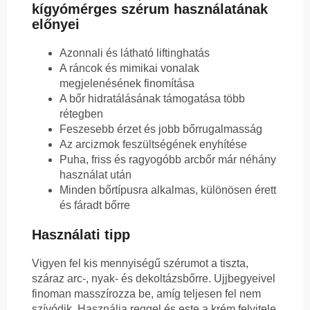
kígyómérges szérum használatának
előnyei
Azonnali és látható liftinghatás
A ráncok és mimikai vonalak
megjelenésének finomítása
A bőr hidratálásának támogatása több
rétegben
Feszesebb érzet és jobb bőrrugalmasság
Az arcizmok feszültségének enyhítése
Puha, friss és ragyogóbb arcbőr már néhány
használat után
Minden bőrtípusra alkalmas, különösen érett
és fáradt bőrre
Használati tipp
Vigyen fel kis mennyiségű szérumot a tiszta,
száraz arc-, nyak- és dekoltázsbőrre. Ujjbegyeivel
finoman masszírozza be, amíg teljesen fel nem
szívódik. Használja reggel és este a krém felvitele