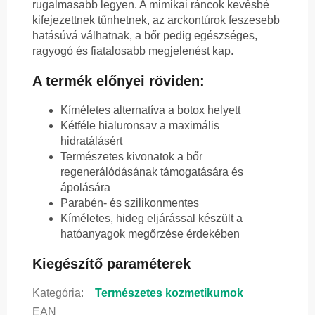
rugalmasabb legyen. A mimikai ráncok kevésbé
kifejezettnek tűnhetnek, az arckontúrok feszesebb
hatásúvá válhatnak, a bőr pedig egészséges,
ragyogó és fiatalosabb megjelenést kap.
A termék előnyei röviden:
Kíméletes alternatíva a botox helyett
Kétféle hialuronsav a maximális
hidratálásért
Természetes kivonatok a bőr
regenerálódásának támogatására és
ápolására
Parabén- és szilikonmentes
Kíméletes, hideg eljárással készült a
hatóanyagok megőrzése érdekében
Kiegészítő paraméterek
Kategória
:
Természetes kozmetikumok
EAN