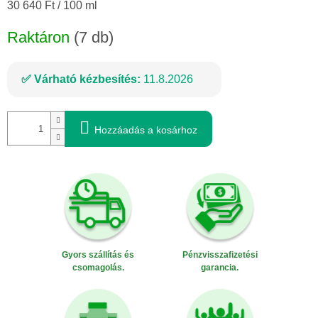
Egységár:
30 640 Ft / 100 ml
Raktáron
(7 db)
Várható kézbesítés:
11.8.2026
Hozzáadás a kosárhoz
Gyors szállítás és
Pénzvisszafizetési
csomagolás.
garancia.