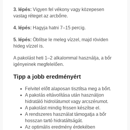
3. lépés:
Vigyen fel vékony vagy közepesen
vastag réteget az arcbőrre.
4. lépés:
Hagyja hatni 7–15 percig.
5. lépés:
Öblítse le meleg vízzel, majd röviden
hideg vízzel is.
A pakolást heti 1–2 alkalommal használja, a bőr
igényeinek megfelelően.
Tipp a jobb eredményért
Felvitel előtt alaposan tisztítsa meg a bőrt.
A pakolás eltávolítása után használjon
hidratáló hidrolátumot vagy arcszérumot.
A pakolást mindig frissen készítse el.
A rendszeres használat támogatja a bőr
hosszan tartó hidratáltságát.
Az optimális eredmény érdekében