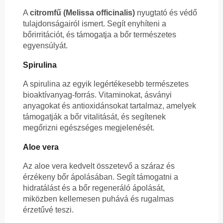
A
citromfű (Melissa officinalis)
nyugtató és védő
tulajdonságairól ismert. Segít enyhíteni a
bőrirritációt, és támogatja a bőr természetes
egyensúlyát.
Spirulina
A spirulina az egyik legértékesebb természetes
bioaktívanyag-forrás. Vitaminokat, ásványi
anyagokat és antioxidánsokat tartalmaz, amelyek
támogatják a bőr vitalitását, és segítenek
megőrizni egészséges megjelenését.
Aloe vera
Az aloe vera kedvelt összetevő a száraz és
érzékeny bőr ápolásában. Segít támogatni a
hidratálást és a bőr regeneráló ápolását,
miközben kellemesen puhává és rugalmas
érzetűvé teszi.