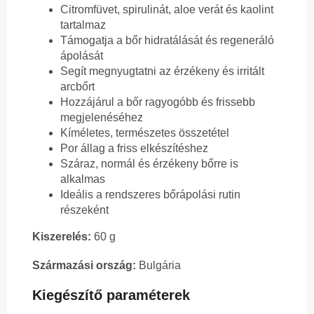
Citromfüvet, spirulinát, aloe verát és kaolint
tartalmaz
Támogatja a bőr hidratálását és regeneráló
ápolását
Segít megnyugtatni az érzékeny és irritált
arcbőrt
Hozzájárul a bőr ragyogóbb és frissebb
megjelenéséhez
Kíméletes, természetes összetétel
Por állag a friss elkészítéshez
Száraz, normál és érzékeny bőrre is
alkalmas
Ideális a rendszeres bőrápolási rutin
részeként
Kiszerelés:
60 g
Származási ország:
Bulgária
Kiegészítő paraméterek