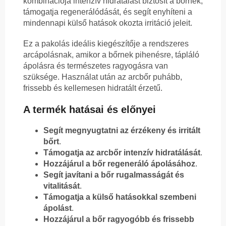
kombinációja intenzív hidratálást biztosít a bőrnek,
támogatja regenerálódását, és segít enyhíteni a
mindennapi külső hatások okozta irritáció jeleit.
Ez a pakolás ideális kiegészítője a rendszeres
arcápolásnak, amikor a bőrnek pihenésre, tápláló
ápolásra és természetes ragyogásra van
szüksége. Használat után az arcbőr puhább,
frissebb és kellemesen hidratált érzetű.
A termék hatásai és előnyei
Segít megnyugtatni az érzékeny és irritált
bőrt
.
Támogatja az arcbőr intenzív hidratálását
.
Hozzájárul a bőr regeneráló ápolásához
.
Segít javítani a bőr rugalmasságát és
vitalitását
.
Támogatja a külső hatásokkal szembeni
ápolást
.
Hozzájárul a bőr ragyogóbb és frissebb