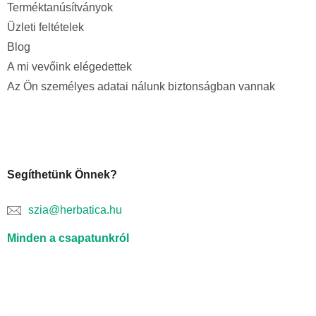
Terméktanúsítványok
Üzleti feltételek
Blog
A mi vevőink elégedettek
Az Ön személyes adatai nálunk biztonságban vannak
Segíthetünk Önnek?
szia@herbatica.hu
Minden a csapatunkról