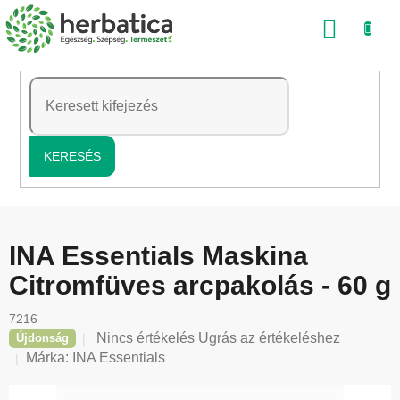
Ugrás
KOSÁ
a
fő
tartalomhoz
KERESÉS
INA Essentials Maskina
Citromfüves arcpakolás - 60 g
7216
A
Nincs értékelés
Ugrás az értékeléshez
Újdonság
termék
Márka:
INA Essentials
átlagos
értékelése