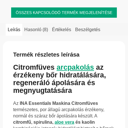
ÖSSZES KAPCSOLÓDÓ TERMÉK MEGJELENÍTÉSE
Leírás
Hasonló (8)
Értékelés
Beszélgetés
Termék részletes leírása
Citromfüves
arcpakolás
az
érzékeny bőr hidratálására,
regeneráló ápolására és
megnyugtatására
Az
INA Essentials Maskina Citromfüves
természetes, por állagú arcpakolás érzékeny,
normál és száraz bőr ápolására készült. A
citromfű, spirulina,
aloe vera
és kaolin