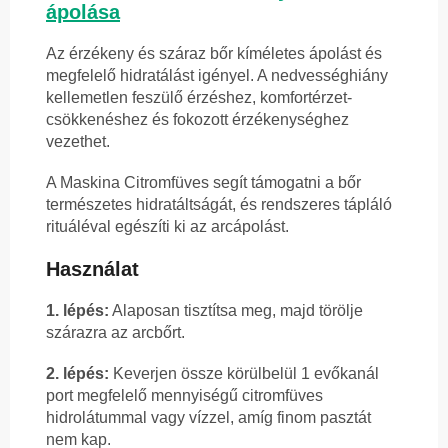
ápolása
Az érzékeny és száraz bőr kíméletes ápolást és
megfelelő hidratálást igényel. A nedvességhiány
kellemetlen feszülő érzéshez, komfortérzet-
csökkenéshez és fokozott érzékenységhez
vezethet.
A Maskina Citromfüves segít támogatni a bőr
természetes hidratáltságát, és rendszeres tápláló
rituáléval egészíti ki az arcápolást.
Használat
1. lépés:
Alaposan tisztítsa meg, majd törölje
szárazra az arcbőrt.
2. lépés:
Keverjen össze körülbelül 1 evőkanál
port megfelelő mennyiségű citromfüves
hidrolátummal vagy vízzel, amíg finom pasztát
nem kap.