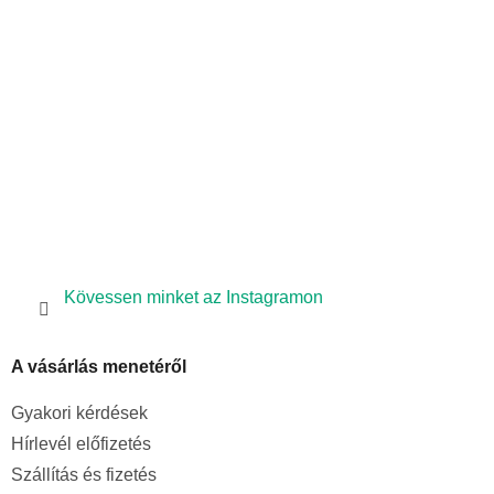
é
c
Kövessen minket az Instagramon
A vásárlás menetéről
Gyakori kérdések
Hírlevél előfizetés
Szállítás és fizetés