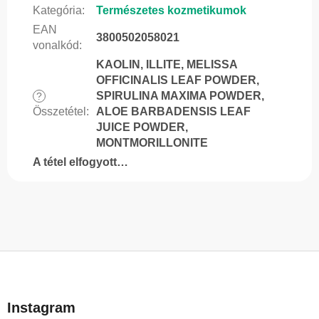
Kategória
:
Természetes kozmetikumok
EAN
3800502058021
vonalkód
:
KAOLIN, ILLITE, MELISSA
OFFICINALIS LEAF POWDER,
SPIRULINA MAXIMA POWDER,
?
Összetétel
:
ALOE BARBADENSIS LEAF
JUICE POWDER,
MONTMORILLONITE
A tétel elfogyott…
L
á
b
Instagram
l