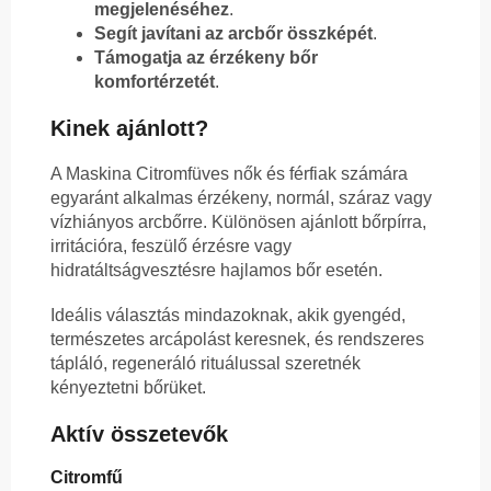
megjelenéséhez
.
Segít javítani az arcbőr összképét
.
Támogatja az érzékeny bőr
komfortérzetét
.
Kinek ajánlott?
A Maskina Citromfüves nők és férfiak számára
egyaránt alkalmas érzékeny, normál, száraz vagy
vízhiányos arcbőrre. Különösen ajánlott bőrpírra,
irritációra, feszülő érzésre vagy
hidratáltságvesztésre hajlamos bőr esetén.
Ideális választás mindazoknak, akik gyengéd,
természetes arcápolást keresnek, és rendszeres
tápláló, regeneráló rituálussal szeretnék
kényeztetni bőrüket.
Aktív összetevők
Citromfű