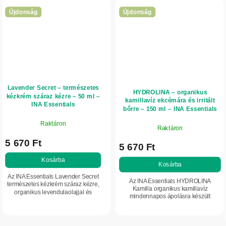
Újdonság
Újdonság
Lavender Secret – természetes
HYDROLINA – organikus
kézkrém száraz kézre – 50 ml –
kamillavíz ekcémára és irritált
INA Essentials
bőrre – 150 ml – INA Essentials
Raktáron
Raktáron
5 670 Ft
5 670 Ft
Kosárba
Kosárba
Az INA Essentials Lavender Secret
Az INA Essentials HYDROLINA
természetes kézkrém száraz kézre,
Kamilla organikus kamillavíz
organikus levendulaolajjal és
mindennapos ápolásra készült
levendulavízzel. Intenzíven
ekcémára hajlamos, irritált, érzékeny
hidratálja, ápolja és segít védeni a
és száraz bőrre. 100% tiszta
kéz bőrét a...
kamillahidrátumot...