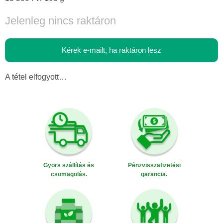
Jelenleg nincs raktáron
Kérek e-mailt, ha raktáron lesz
A tétel elfogyott…
Gyors szállítás és
Pénzvisszafizetési
csomagolás.
garancia.