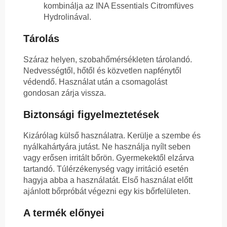
kombinálja az INA Essentials Citromfüves
Hydrolinával.
Tárolás
Száraz helyen, szobahőmérsékleten tárolandó.
Nedvességtől, hőtől és közvetlen napfénytől
védendő. Használat után a csomagolást
gondosan zárja vissza.
Biztonsági figyelmeztetések
Kizárólag külső használatra. Kerülje a szembe és
nyálkahártyára jutást. Ne használja nyílt seben
vagy erősen irritált bőrön. Gyermekektől elzárva
tartandó. Túlérzékenység vagy irritáció esetén
hagyja abba a használatát. Első használat előtt
ajánlott bőrpróbát végezni egy kis bőrfelületen.
A termék előnyei