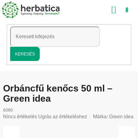
Ugrás
KOSÁ
a
fő
tartalomhoz
KERESÉS
Orbáncfű kenőcs 50 ml –
Green idea
6080
A
Nincs értékelés
Ugrás az értékeléshez
Márka:
Green idea
termék
átlagos
értékelése