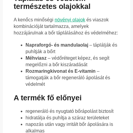
természetes olajokkal
A kenőcs minőségi
növényi olajok
és viaszok
kombinációját tartalmazza, amelyek
hozzájárulnak a bőr táplálásához és védelméhez:
Napraforgó- és mandulaolaj
– táplálják és
puhítják a bőrt
Méhviasz
– védőréteget képez, és segít
megelőzni a bőr kiszáradását
Rozmaringkivonat és E-vitamin
–
támogatják a bőr regeneráló ápolását és
védelmét
A termék fő előnyei
regeneráló és nyugtató bőrápolást biztosít
hidratálja és puhítja a száraz területeket
napozás után vagy irritált bőr ápolására is
alkalmas