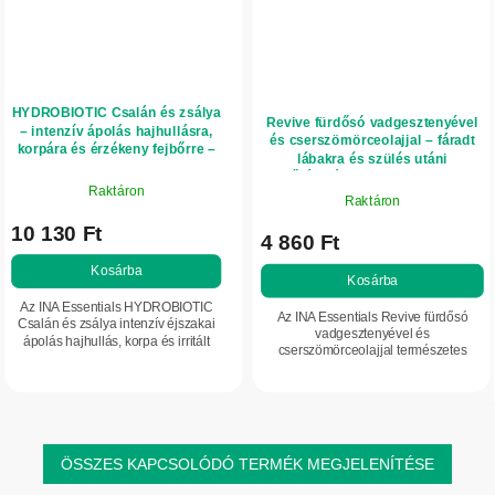
HYDROBIOTIC Csalán és zsálya
Revive fürdősó vadgesztenyével
– intenzív ápolás hajhullásra,
és cserszömörceolajjal – fáradt
korpára és érzékeny fejbőrre –
lábakra és szülés utáni
150 ml – INA Essentials
bőrápoláshoz – 330 g – INA
Raktáron
Essentials
Raktáron
10 130 Ft
4 860 Ft
Kosárba
Kosárba
Az INA Essentials HYDROBIOTIC
Az INA Essentials Revive fürdősó
Csalán és zsálya intenzív éjszakai
vadgesztenyével és
ápolás hajhullás, korpa és irritált
cserszömörceolajjal természetes
fejbőr esetén. Csalán-hidrolátumot,
fürdősó a fáradt lábak és a
zsályavizet és Hyperferment...
mindennapi terhelésnek kitett bőr
ápolására. Epsom-sót,...
ÖSSZES KAPCSOLÓDÓ TERMÉK MEGJELENÍTÉSE