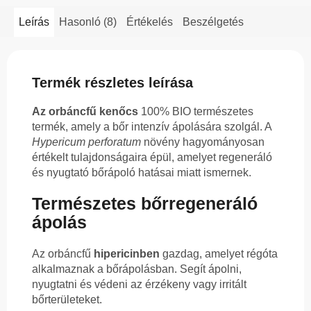
Leírás
Hasonló (8)
Értékelés
Beszélgetés
Termék részletes leírása
Az orbáncfű kenőcs
100% BIO természetes
termék, amely a bőr intenzív ápolására szolgál. A
Hypericum perforatum
növény hagyományosan
értékelt tulajdonságaira épül, amelyet regeneráló
és nyugtató bőrápoló hatásai miatt ismernek.
Természetes bőrregeneráló
ápolás
Az orbáncfű
hipericinben
gazdag, amelyet régóta
alkalmaznak a bőrápolásban. Segít ápolni,
nyugtatni és védeni az érzékeny vagy irritált
bőrterületeket.