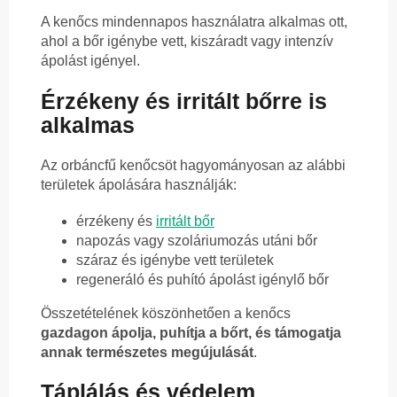
A kenőcs mindennapos használatra alkalmas ott,
ahol a bőr igénybe vett, kiszáradt vagy intenzív
ápolást igényel.
Érzékeny és irritált bőrre is
alkalmas
Az orbáncfű kenőcsöt hagyományosan az alábbi
területek ápolására használják:
érzékeny és
irritált bőr
napozás vagy szoláriumozás utáni bőr
száraz és igénybe vett területek
regeneráló és puhító ápolást igénylő bőr
Összetételének köszönhetően a kenőcs
gazdagon ápolja, puhítja a bőrt, és támogatja
annak természetes megújulását
.
Táplálás és védelem