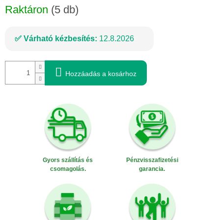
Raktáron
(5 db)
Várható kézbesítés:
12.8.2026
Hozzáadás a kosárhoz
Gyors szállítás és
Pénzvisszafizetési
csomagolás.
garancia.