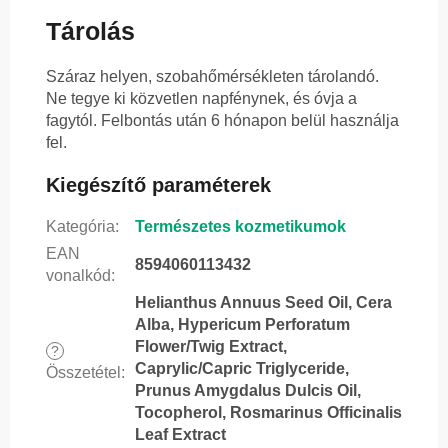
Tárolás
Száraz helyen, szobahőmérsékleten tárolandó.
Ne tegye ki közvetlen napfénynek, és óvja a
fagytól. Felbontás után 6 hónapon belül használja
fel.
Kiegészítő paraméterek
Kategória
:
Természetes kozmetikumok
EAN
8594060113432
vonalkód
:
Helianthus Annuus Seed Oil, Cera
Alba, Hypericum Perforatum
Flower/Twig Extract,
?
Caprylic/Capric Triglyceride,
Összetétel
:
Prunus Amygdalus Dulcis Oil,
Tocopherol, Rosmarinus Officinalis
Leaf Extract