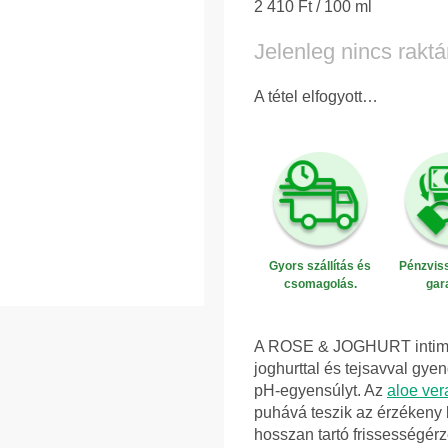
Egységár:
2 410 Ft / 100 ml
Jelenleg nincs raktá
A tétel elfogyott…
Gyors szállítás és
Pénzviss
csomagolás.
gar
A ROSE & JOGHURT intim hig
joghurttal és tejsavval gyen
pH-egyensúlyt. Az
aloe ver
puhává teszik az érzékeny 
hosszan tartó frissességérze