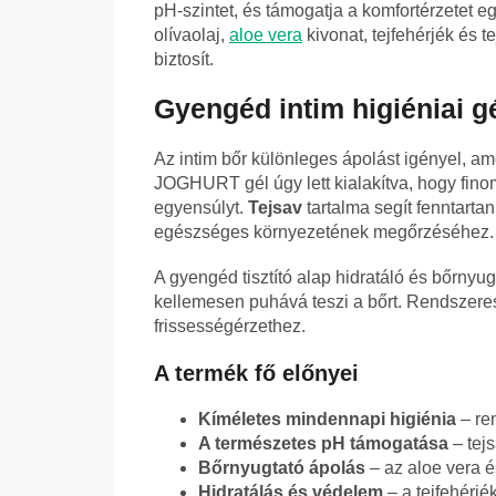
pH-szintet, és támogatja a komfortérzetet 
olívaolaj,
aloe vera
kivonat, tejfehérjék és 
biztosít.
Gyengéd intim higiéniai gé
Az intim bőr különleges ápolást igényel, ame
JOGHURT gél úgy lett kialakítva, hogy fino
egyensúlyt.
Tejsav
tartalma segít fenntartan
egészséges környezetének megőrzéséhez.
A gyengéd tisztító alap hidratáló és bőrnyug
kellemesen puhává teszi a bőrt. Rendszeres
frissességérzethez.
A termék fő előnyei
Kíméletes mindennapi higiénia
– re
A természetes pH támogatása
– tejs
Bőrnyugtató ápolás
– az aloe vera é
Hidratálás és védelem
– a tejfehérjé