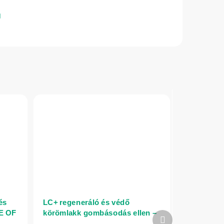
 és
LC+ regeneráló és védő
RE OF
körömlakk gombásodás ellen –
Következő
12 ml