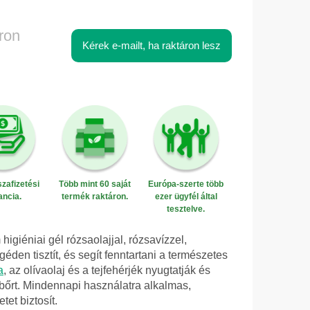
ron
Kérek e-mailt, ha raktáron lesz
zafizetési
Több mint 60 saját
Európa-szerte több
ancia.
termék raktáron.
ezer ügyfél által
tesztelve.
iéniai gél rózsaolajjal, rózsavízzel,
géden tisztít, és segít fenntartani a természetes
a
, az olívaolaj és a tejfehérjék nyugtatják és
bőrt. Mindennapi használatra alkalmas,
tet biztosít.