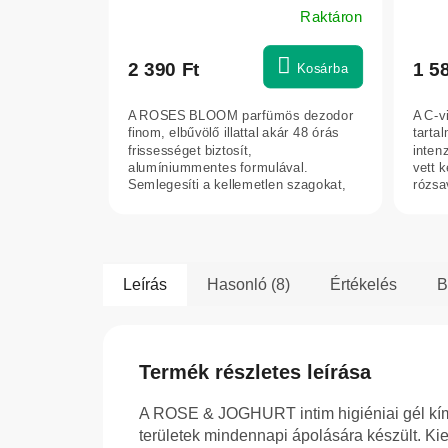
Raktáron
2 390 Ft
1 5
Kosárba
A ROSES BLOOM parfümös dezodor
A C-v
finom, elbűvölő illattal akár 48 órás
tarta
frissességet biztosít,
inten
alumíniummentes formulával.
vett k
Semlegesíti a kellemetlen szagokat,
rózsav
nem hagy nyomot a...
Leírás
Hasonló (8)
Értékelés
B
Termék részletes leírása
A ROSE & JOGHURT intim higiéniai gél kím
területek mindennapi ápolására készült. Kie