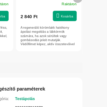
termék
táron
Raktáron
2 840 Ft
rba
Kosárba
friss,
A regeneráló körömlakk hatékony
it,
ápolási megoldás a lábkörmök
ekkel,
számára, ha azok sérültek vagy
gombásodás jeleit mutatják.
Védőfilmet képez, aktív összetevőivel
segít javítani a...
gészítő paraméterek
gória
:
Testápolás