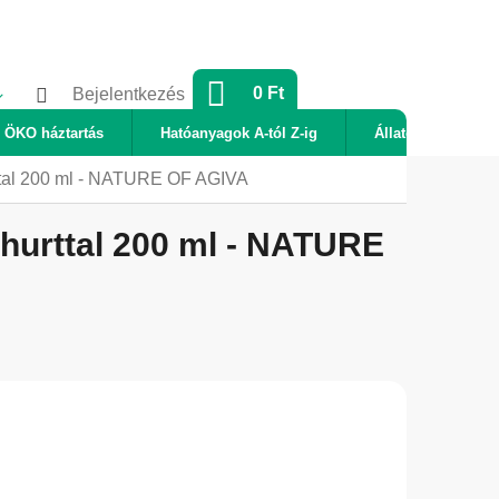
KOSÁR
0 Ft
Bejelentkezés
ÖKO háztartás
Hatóanyagok A-tól Z-ig
Állatok
Új
rttal 200 ml - NATURE OF AGIVA
ghurttal 200 ml - NATURE