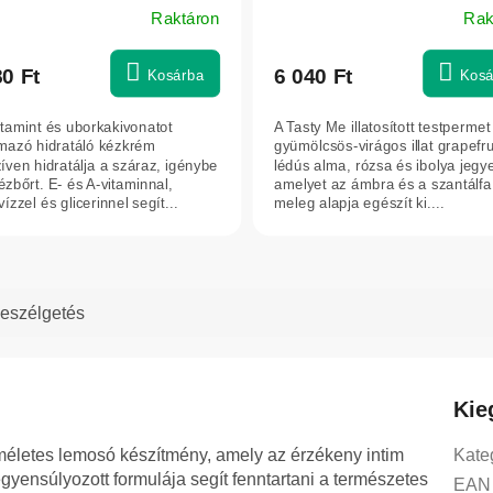
Raktáron
Rak
80 Ft
6 040 Ft
Kosárba
Kosá
itamint és uborkakivonatot
A Tasty Me illatosított testpermet 
lmazó hidratáló kézkrém
gyümölcsös-virágos illat grapefru
zíven hidratálja a száraz, igénybe
lédús alma, rózsa és ibolya jegy
ézbőrt. E- és A-vitaminnal,
amelyet az ámbra és a szantálfa
ízzel és glicerinnel segít...
meleg alapja egészít ki....
eszélgetés
Kie
életes lemosó készítmény, amely az érzékeny intim
Kate
gyensúlyozott formulája segít fenntartani a természetes
EAN