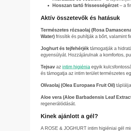
Hosszan tartó frissességérzet
– a fi
Aktív összetevők és hatásuk
Természetes rózsaolaj (Rosa Damascena 
Water)
frissítik és puhítják a bőrt, valamint 
Joghurt és tejfehérjék
támogatják a hidratá
egyensúlyát. Hozzájárulnak a komfortos, pu
Tejsav
az
intim higiénia
egyik kulcsfontossá
és támogatja az intim terület természetes e
Olívaolaj (Olea Europaea Fruit Oil)
táplálja
Aloe vera (Aloe Barbadensis Leaf Extrac
regenerálódását.
Kinek ajánlott a gél?
A ROSE & JOGHURT intim higiéniai gél min