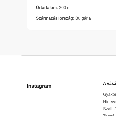
Űrtartalom:
200 ml
Származási ország:
Bulgária
L
á
b
l
A vásá
é
Instagram
c
Gyakor
Hírlevé
Szállít