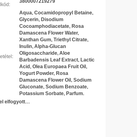
3800007219279
lkód
:
Aqua, Cocamidopropyl Betaine,
Glycerin, Disodium
Cocoamphodiacetate, Rosa
Damascena Flower Water,
Xanthan Gum, Triethyl Citrate,
Inulin, Alpha-Glucan
Oligosaccharide, Aloe
etétel
:
Barbadensis Leaf Extract, Lactic
Acid, Olea Europaea Fruit Oil,
Yogurt Powder, Rosa
Damascena Flower Oil, Sodium
Gluconate, Sodium Benzoate,
Potassium Sorbate, Parfum.
tel elfogyott…