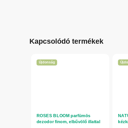
Kapcsolódó termékek
Újdonság
Újd
ROSES BLOOM parfümös
NATU
dezodor finom, elbűvölő illattal
kézk
150 ml - NATURE OF AGIVA
vita