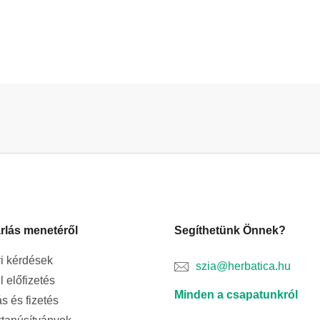
rlás menetéről
Segíthetünk Önnek?
i kérdések
szia@herbatica.hu
l előfizetés
Minden a csapatunkról
ás és fizetés