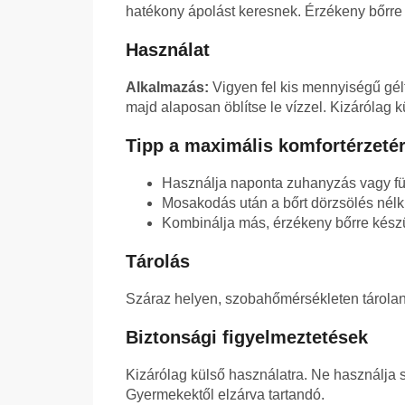
hatékony ápolást keresnek. Érzékeny bőrre
Használat
Alkalmazás:
Vigyen fel kis mennyiségű gél
majd alaposan öblítse le vízzel. Kizárólag k
Tipp a maximális komfortérzetér
Használja naponta zuhanyzás vagy fü
Mosakodás után a bőrt dörzsölés nélkü
Kombinálja más, érzékeny bőrre kész
Tárolás
Száraz helyen, szobahőmérsékleten tárolan
Biztonsági figyelmeztetések
Kizárólag külső használatra. Ne használja sé
Gyermekektől elzárva tartandó.