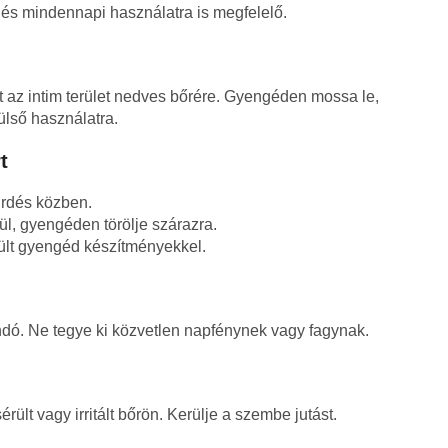
 és mindennapi használatra is megfelelő.
t az intim terület nedves bőrére. Gyengéden mossa le,
ülső használatra.
t
rdés közben.
l, gyengéden törölje szárazra.
ült gyengéd készítményekkel.
dó. Ne tegye ki közvetlen napfénynek vagy fagynak.
rült vagy irritált bőrön. Kerülje a szembe jutást.