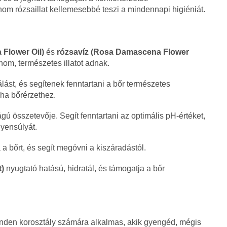
nom rózsaillat kellemesebbé teszi a mindennapi higiéniát.
Flower Oil)
és
rózsavíz (Rosa Damascena Flower
finom, természetes illatot adnak.
lást, és segítenek fenntartani a bőr természetes
ha bőrérzethez.
gú összetevője. Segít fenntartani az optimális pH-értéket,
gyensúlyát.
 a bőrt, és segít megóvni a kiszáradástól.
t)
nyugtató hatású, hidratál, és támogatja a bőr
den korosztály számára alkalmas, akik gyengéd, mégis