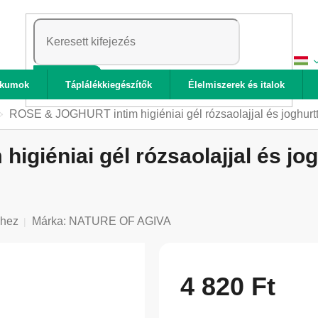
KERESÉS
ikumok
Táplálékkiegészítők
Élelmiszerek és italok
ROSE & JOGHURT intim higiéniai gél rózsaolajjal és joghu
giéniai gél rózsaolajjal és jo
shez
Márka:
NATURE OF AGIVA
4 820 Ft