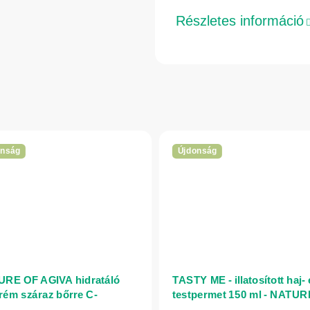
Részletes információ
onság
Újdonság
RE OF AGIVA hidratáló
TASTY ME - illatosított haj-
rém száraz bőrre C-
testpermet 150 ml - NATU
minnal és uborkával, 75 ml
AGIVA