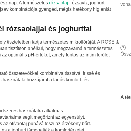
egész nap. A természetes
rózsaolaj
, rózsavíz, joghurt,
vona
tejsav kombinációja gyengéd, mégis hatékony higiéniát
l rózsaolajjal és joghurttal
ly tiszteletben tartja természetes mikroflóráját. A ROSE &
?
man tisztítson anélkül, hogy megzavarná a természetes
Össz
i az optimális pH-értéket, amely fontos az intim terület
tató összetevőkkel kombinálva tisztává, frissé és
 használata hozzájárul a tartós komfort- és
A té
ndszeres használatra alkalmas.
avtartalma segít megőrizni az egyensúlyt.
s az olívaolaj puhává teszi az érzékeny bőrt.
k és a joghurt támogatják a komfortérzetet.