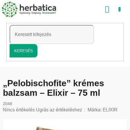
Ugrás
KOSÁ
a
fő
tartalomhoz
KERESÉS
„Pelobischofite” krémes
balzsam – Elixir – 75 ml
2048
A
Nincs értékelés
Ugrás az értékeléshez
Márka:
ELIXIR
termék
átlagos
értékelése