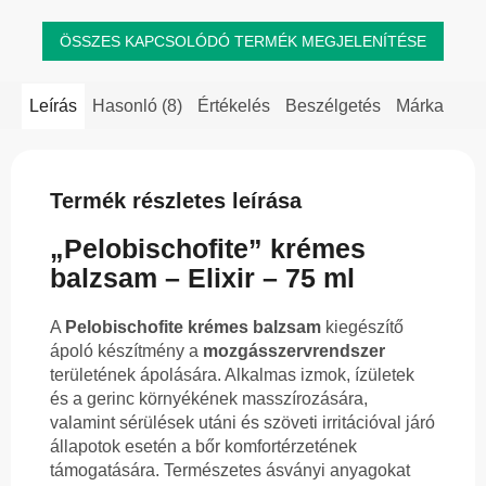
ÖSSZES KAPCSOLÓDÓ TERMÉK MEGJELENÍTÉSE
Leírás
Hasonló (8)
Értékelés
Beszélgetés
Márka
Termék részletes leírása
„Pelobischofite” krémes
balzsam – Elixir – 75 ml
A
Pelobischofite krémes balzsam
kiegészítő
ápoló készítmény a
mozgásszervrendszer
területének ápolására. Alkalmas izmok, ízületek
és a gerinc környékének masszírozására,
valamint sérülések utáni és szöveti irritációval járó
állapotok esetén a bőr komfortérzetének
támogatására. Természetes ásványi anyagokat