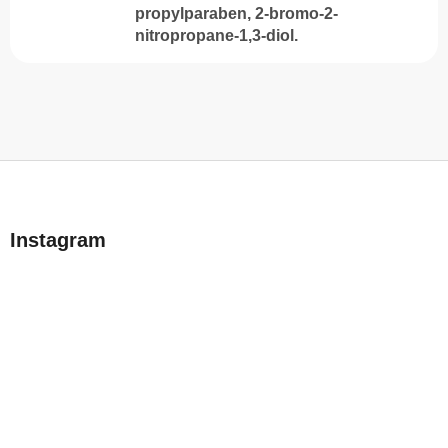
propylparaben, 2-bromo-2-
nitropropane-1,3-diol.
L
á
b
Instagram
l
é
c