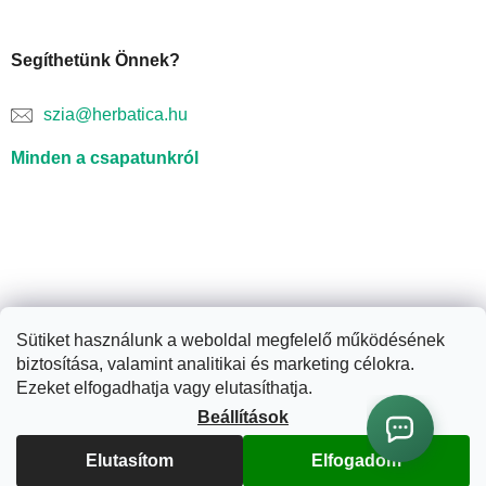
Segíthetünk Önnek?
szia@herbatica.hu
Minden a csapatunkról
Sütiket használunk a weboldal megfelelő működésének
biztosítása, valamint analitikai és marketing célokra.
Shoptet készítette
Ezeket elfogadhatja vagy elutasíthatja.
Beállítások
Copyright 2026
Herbatica.hu
. Minden jog fenntartva.
Süti
Elutasítom
Elfogadom
beállítások szerkesztése