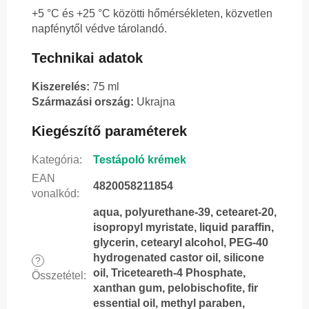
+5 °C és +25 °C közötti hőmérsékleten, közvetlen
napfénytől védve tárolandó.
Technikai adatok
Kiszerelés:
75 ml
Származási ország:
Ukrajna
Kiegészítő paraméterek
Kategória
:
Testápoló krémek
EAN
4820058211854
vonalkód
:
aqua, polyurethane-39, cetearet-20,
isopropyl myristate, liquid paraffin,
glycerin, cetearyl alcohol, PEG-40
hydrogenated castor oil, silicone
?
oil, Triceteareth-4 Phosphate,
Összetétel
:
xanthan gum, pelobischofite, fir
essential oil, methyl paraben,