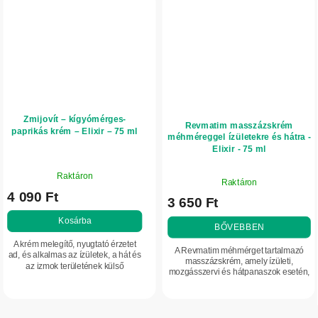
Zmijovít – kígyómérges-
Revmatim masszázskrém
paprikás krém – Elixir – 75 ml
méhméreggel ízületekre és hátra -
Elixir - 75 ml
A
A
Raktáron
termék
Raktáron
termék
4 090 Ft
átlagos
3 650 Ft
átlagos
értékelése
értékelése
Kosárba
5-
BŐVEBBEN
5-
ből
A krém melegítő, nyugtató érzetet
ből
A Revmatim méhmérget tartalmazó
5,0
ad, és alkalmas az ízületek, a hát és
5,0
masszázskrém, amely ízületi,
az izmok területének külső
csillag.
mozgásszervi és hátpanaszok esetén,
csillag.
ápolására, különösen merevség
valamint reumás jellegű problémáknál
vagy fizikai terhelés után.
használható külső ápoló készítmény.