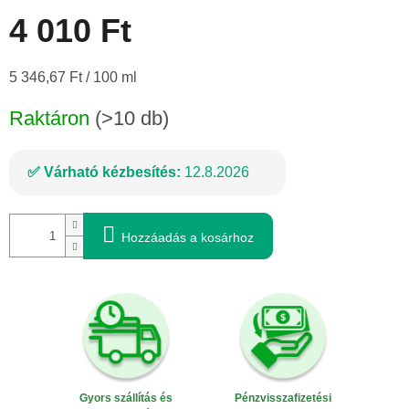
4 010 Ft
Egységár:
5 346,67 Ft / 100 ml
Raktáron
(>10 db)
Várható kézbesítés:
12.8.2026
Hozzáadás a kosárhoz
Gyors szállítás és
Pénzvisszafizetési