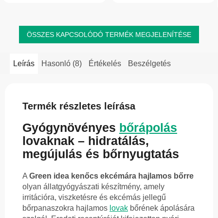
felkészíti a szalagokat,...
a...
ÖSSZES KAPCSOLÓDÓ TERMÉK MEGJELENÍTÉSE
Leírás
Hasonló (8)
Értékelés
Beszélgetés
Termék részletes leírása
Gyógynövényes
bőrápolás
lovaknak – hidratálás,
megújulás és bőrnyugtatás
A
Green idea kenőcs ekcémára hajlamos bőrre
olyan állatgyógyászati készítmény, amely
irritációra, viszketésre és ekcémás jellegű
bőrpanaszokra hajlamos
lovak
bőrének ápolására