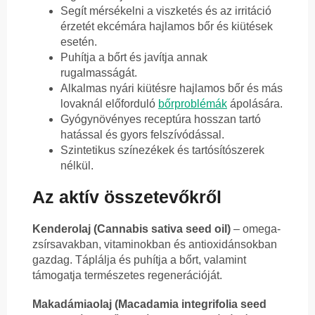
Segít mérsékelni a viszketés és az irritáció
érzetét ekcémára hajlamos bőr és kiütések
esetén.
Puhítja a bőrt és javítja annak
rugalmasságát.
Alkalmas nyári kiütésre hajlamos bőr és más
lovaknál előforduló
bőrproblémák
ápolására.
Gyógynövényes receptúra hosszan tartó
hatással és gyors felszívódással.
Szintetikus színezékek és tartósítószerek
nélkül.
Az aktív összetevőkről
Kenderolaj (Cannabis sativa seed oil)
– omega-
zsírsavakban, vitaminokban és antioxidánsokban
gazdag. Táplálja és puhítja a bőrt, valamint
támogatja természetes regenerációját.
Makadámiaolaj (Macadamia integrifolia seed