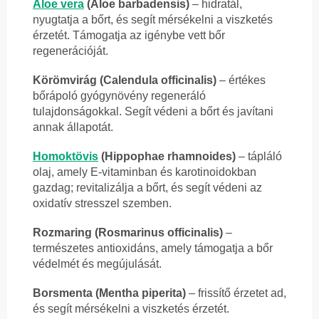
Aloe vera
(Aloe barbadensis)
– hidratál,
nyugtatja a bőrt, és segít mérsékelni a viszketés
érzetét. Támogatja az igénybe vett bőr
regenerációját.
Körömvirág (Calendula officinalis)
– értékes
bőrápoló gyógynövény regeneráló
tulajdonságokkal. Segít védeni a bőrt és javítani
annak állapotát.
Homoktövis
(Hippophae rhamnoides)
– tápláló
olaj, amely E-vitaminban és karotinoidokban
gazdag; revitalizálja a bőrt, és segít védeni az
oxidatív stresszel szemben.
Rozmaring (Rosmarinus officinalis)
–
természetes antioxidáns, amely támogatja a bőr
védelmét és megújulását.
Borsmenta (Mentha piperita)
– frissítő érzetet ad,
és segít mérsékelni a viszketés érzetét.