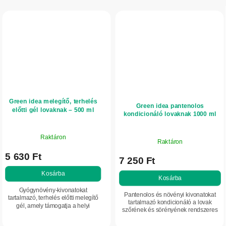
Green idea melegítő, terhelés
Green idea pantenolos
előtti gél lovaknak – 500 ml
kondicionáló lovaknak 1000 ml
Raktáron
Raktáron
5 630 Ft
7 250 Ft
Kosárba
Kosárba
Gyógynövény-kivonatokat
Pantenolos és növényi kivonatokat
tartalmazó, terhelés előtti melegítő
tartalmazó kondicionáló a lovak
gél, amely támogatja a helyi
szőrének és sörényének rendszeres
vérkeringést, segít csökkenteni a
ápolására. Táplálja, regenerálja,
sérülés kockázatát, valamint
megkönnyíti a kifésülést és hidratálja