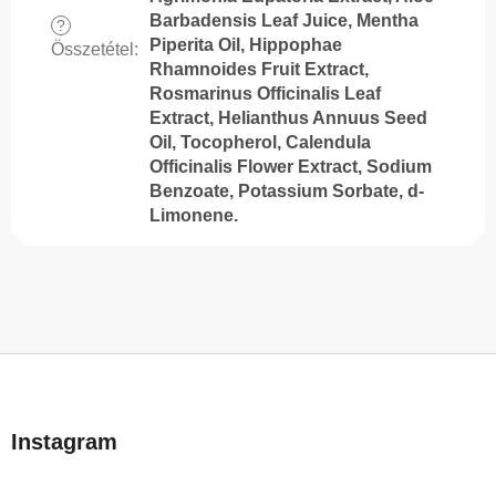
Barbadensis Leaf Juice, Mentha
?
Piperita Oil, Hippophae
Összetétel
:
Rhamnoides Fruit Extract,
Rosmarinus Officinalis Leaf
Extract, Helianthus Annuus Seed
Oil, Tocopherol, Calendula
Officinalis Flower Extract, Sodium
Benzoate, Potassium Sorbate, d-
Limonene.
L
á
b
Instagram
l
é