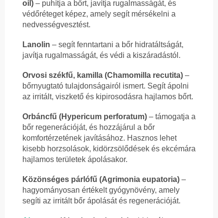
oil)
– puhítja a bőrt, javítja rugalmasságát, és
védőréteget képez, amely segít mérsékelni a
nedvességvesztést.
Lanolin
– segít fenntartani a bőr hidratáltságát,
javítja rugalmasságát, és védi a kiszáradástól.
Orvosi székfű, kamilla (Chamomilla recutita)
–
bőrnyugtató tulajdonságairól ismert. Segít ápolni
az irritált, viszkető és kipirosodásra hajlamos bőrt.
Orbáncfű (Hypericum perforatum)
– támogatja a
bőr regenerációját, és hozzájárul a bőr
komfortérzetének javításához. Hasznos lehet
kisebb horzsolások, kidörzsölődések és ekcémára
hajlamos területek ápolásakor.
Közönséges párlófű (Agrimonia eupatoria)
–
hagyományosan értékelt gyógynövény, amely
segíti az irritált bőr ápolását és regenerációját.