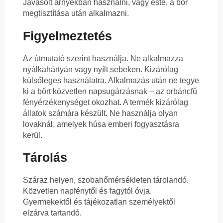
Javasolt árnyékban használni, vagy este, a bőr
megtisztítása után alkalmazni.
Figyelmeztetés
Az útmutató szerint használja. Ne alkalmazza
nyálkahártyán vagy nyílt sebeken. Kizárólag
külsőleges használatra. Alkalmazás után ne tegye
ki a bőrt közvetlen napsugárzásnak – az orbáncfű
fényérzékenységet okozhat. A termék kizárólag
állatok számára készült. Ne használja olyan
lovaknál, amelyek húsa emberi fogyasztásra
kerül.
Tárolás
Száraz helyen, szobahőmérsékleten tárolandó.
Közvetlen napfénytől és fagytól óvja.
Gyermekektől és tájékozatlan személyektől
elzárva tartandó.