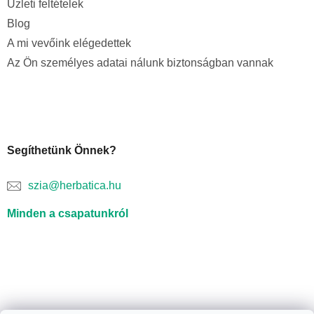
Üzleti feltételek
Blog
A mi vevőink elégedettek
Az Ön személyes adatai nálunk biztonságban vannak
Segíthetünk Önnek?
szia@herbatica.hu
Minden a csapatunkról