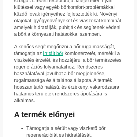
szolgál. Eredeti receptúráját kifejezetten nyári
kiütéssel vagy egyéb bőrkomfort-problémákkal
küzdő lovak igényeihez fejlesztették ki. Növényi
olajokat, gyógynövényeket és viaszokat kombinál,
amelyek hidratálják, puhítják és segítenek védeni
a bőrt a környezeti hatásokkal szemben.
A kenőcs segít megőrizni a bőr rugalmasságát,
támogatja az
irritált bőr
komfortérzetét, mérsékli a
viszketés érzetét, és hozzájárul a bőr természetes
regenerációs folyamataihoz. Rendszeres
használatával javulhat a bőr megjelenése,
rugalmassága és általános állapota. A termék
hosszan tartó hatású, és érzékeny, vakaródzásra
hajlamos területek rendszeres ápolására is
alkalmas.
A termék előnyei
Támogatja a sérült vagy viszkető bőr
regenerációját és hidratálását.