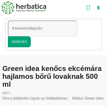
Ugrás
KOSÁ
a
fő
tartalomhoz
KERESÉS
Green idea kenőcs ekcémára
hajlamos bőrű lovaknak 500
ml
5377
A
Nincs értékelés
Ugrás az értékeléshez
Márka:
Green idea
termék