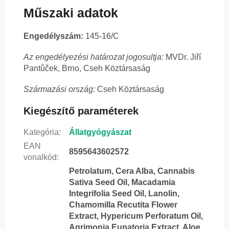
Műszaki adatok
Engedélyszám:
145-16/C
Az engedélyezési határozat jogosultja:
MVDr. Jiří
Pantůček, Brno, Cseh Köztársaság
Származási ország:
Cseh Köztársaság
Kiegészítő paraméterek
Kategória
:
Állatgyógyászat
EAN
8595643602572
vonalkód
:
Petrolatum, Cera Alba, Cannabis
Sativa Seed Oil, Macadamia
Integrifolia Seed Oil, Lanolin,
Chamomilla Recutita Flower
Extract, Hypericum Perforatum Oil,
Agrimonia Eupatoria Extract, Aloe