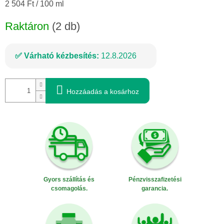
Egységár:
2 504 Ft / 100 ml
Raktáron
(2 db)
Várható kézbesítés:
12.8.2026
Hozzáadás a kosárhoz
Gyors szállítás és
Pénzvisszafizetési
csomagolás.
garancia.