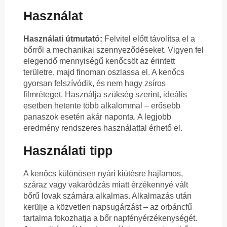
Használat
Használati útmutató:
Felvitel előtt távolítsa el a
bőrről a mechanikai szennyeződéseket. Vigyen fel
elegendő mennyiségű kenőcsöt az érintett
területre, majd finoman oszlassa el. A kenőcs
gyorsan felszívódik, és nem hagy zsíros
filmréteget. Használja szükség szerint, ideális
esetben hetente több alkalommal – erősebb
panaszok esetén akár naponta. A legjobb
eredmény rendszeres használattal érhető el.
Használati tipp
A kenőcs különösen nyári kiütésre hajlamos,
száraz vagy vakaródzás miatt érzékennyé vált
bőrű lovak számára alkalmas. Alkalmazás után
kerülje a közvetlen napsugárzást – az orbáncfű
tartalma fokozhatja a bőr napfényérzékenységét.