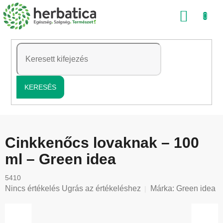
Ugrás
KOSÁ
a
fő
tartalomhoz
KERESÉS
Cinkkenőcs lovaknak – 100
ml – Green idea
5410
A
Nincs értékelés
Ugrás az értékeléshez
Márka:
Green idea
termék
átlagos
értékelése