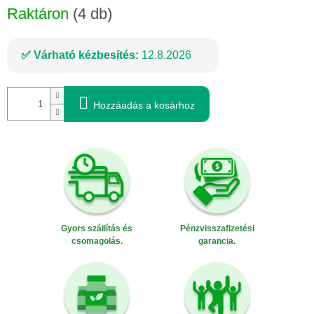
Raktáron
(4 db)
Várható kézbesítés:
12.8.2026
Hozzáadás a kosárhoz
Gyors szállítás és
Pénzvisszafizetési
csomagolás.
garancia.