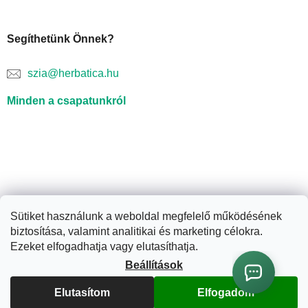
Segíthetünk Önnek?
szia@herbatica.hu
Minden a csapatunkról
Sütiket használunk a weboldal megfelelő működésének
biztosítása, valamint analitikai és marketing célokra.
Shoptet készítette
Ezeket elfogadhatja vagy elutasíthatja.
Beállítások
Copyright 2026
Herbatica.hu
. Minden jog fenntartva.
Süti
beállítások szerkesztése
Elutasítom
Elfogadom