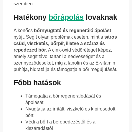
szemben.
Hatékony
bőrápolás
lovaknak
A kenőcs
bőrnyugtató és regeneráló ápolást
nyújt. Segít olyan problémák esetén, mint a
sáros
csüd, viszketés, bőrpír, illetve a száraz és
repedezett bőr
. A cink-oxid védőréteget képez,
amely segít távol tartani a nedvességet és a
szennyeződéseket, míg a lanolin és az E-vitamin
puhítja, hidratálja és támogatja a bőr megújulását.
Főbb hatások
Támogatja a bőr regenerálódását és
ápolását
Nyugtatja az irritált, viszkető és kipirosodott
bőrt
Védi a bőrt a berepedezéstől és a
kiszáradástól