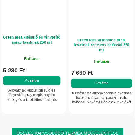
Green idea kifésülő és fényesítő
Green idea alkoholos tonik
spray lovaknak 250 ml
lovaknak repelens hatással 250
ml
Raktáron
Raktáron
5 230 Ft
7 660 Ft
Kosárba
Kosárba
A lovaknak készült kifésülő és
Természetes alkoholos tonik lovaknak,
fényesítő spray megkönnyíti a
hatékony rovar- és parazitarisztó
sörény és a farok kifésülését, és
hatással. Növényi illóolajok keverékét
természetes fényt ad. Babassu
tartalmazza: citronellát, levendulát,
olajat, jakon kivonatot, grapefruitot
mezei mentát és...
és növényi...
ÖSSZES KAPCSOLÓDÓ TERMÉK MEGJELENÍTÉSE