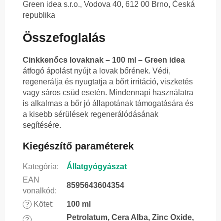
Green idea s.r.o., Vodova 40, 612 00 Brno, Česká
republika
Összefoglalás
Cinkkenőcs lovaknak – 100 ml – Green idea
átfogó ápolást nyújt a lovak bőrének. Védi,
regenerálja és nyugtatja a bőrt irritáció, viszketés
vagy sáros csüd esetén. Mindennapi használatra
is alkalmas a bőr jó állapotának támogatására és
a kisebb sérülések regenerálódásának
segítésére.
Kiegészítő paraméterek
Kategória
:
Állatgyógyászat
EAN
8595643604354
vonalkód
:
Kötet
:
100 ml
?
Petrolatum, Cera Alba, Zinc Oxide,
?