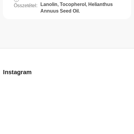
Lanolin, Tocopherol, Helianthus
Összetétel
:
Annuus Seed Oil.
L
á
b
Instagram
l
é
c