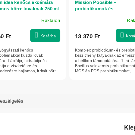
n idea kenőcs ekcémára
Mission Poosible –
amos bőrre lovaknak 250 ml
probiotikumok és
prebiotikumok kutyáknak –
Raktáron
Rak
db – Therabeast
60 Ft
13 370 Ft
Kosárba
Kosá
gyógyászati kenőcs
Komplex probiotikum- és prebiot
oblémákkal küzdő lovak
készítmény kutyáknak az emész
ra. Táplálja, hidratálja és
a bélflóra támogatására. 1 milliá
atja a viszketésre és
Bacillus velezensis probiotikumot
dezésre hajlamos, irritált bőrt.
MOS és FOS prebiotikumokat,...
olajat, kamillát,...
eszélgetés
Kie