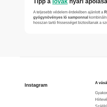
Tipp a
lovak
nyári ápolás
A teljesebb védelem érdekében ajánlott a
R
gyógynövényes ló samponnal
kombinálni
hosszan tartó frissességet biztosítanak a s
L
á
b
l
A vásá
é
Instagram
c
Gyakor
Hírlevé
Szállít