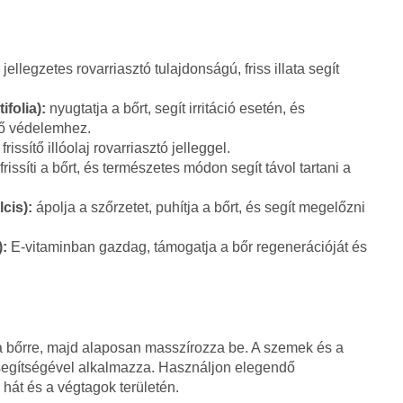
jellegzetes rovarriasztó tulajdonságú, friss illata segít
folia):
nyugtatja a bőrt, segít irritáció esetén, és
ső védelemhez.
frissítő illóolaj rovarriasztó jelleggel.
frissíti a bőrt, és természetes módon segít távol tartani a
cis):
ápolja a szőrzetet, puhítja a bőrt, és segít megelőzni
):
E-vitaminban gazdag, támogatja a bőr regenerációját és
s a bőrre, majd alaposan masszírozza be. A szemek és a
segítségével alkalmazza. Használjon elegendő
hát és a végtagok területén.