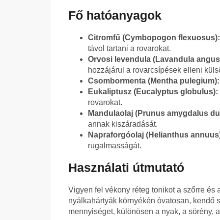
Fő hatóanyagok
Citromfű (Cymbopogon flexuosus):
távol tartani a rovarokat.
Orvosi levendula (Lavandula angusti
hozzájárul a rovarcsípések elleni kül
Csombormenta (Mentha pulegium):
Eukaliptusz (Eucalyptus globulus):
rovarokat.
Mandulaolaj (Prunus amygdalus dul
annak kiszáradását.
Napraforgóolaj (Helianthus annuus
rugalmasságát.
Használati útmutató
Vigyen fel vékony réteg tonikot a szőrre é
nyálkahártyák környékén óvatosan, kendő 
mennyiséget, különösen a nyak, a sörény, a 