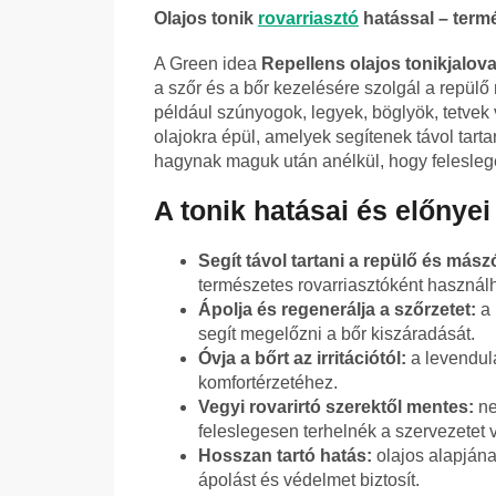
Olajos tonik
rovarriasztó
hatással – term
A Green idea
Repellens olajos tonikja
lov
a szőr és a bőr kezelésére szolgál a repülő 
például szúnyogok, legyek, böglyök, tetvek
olajokra épül, amelyek segítenek távol tartan
hagynak maguk után anélkül, hogy feleslege
A tonik hatásai és előnyei
Segít távol tartani a repülő és mász
természetes rovarriasztóként használh
Ápolja és regenerálja a szőrzetet:
a 
segít megelőzni a bőr kiszáradását.
Óvja a bőrt az irritációtól:
a levendula
komfortérzetéhez.
Vegyi rovarirtó szerektől mentes:
ne
feleslegesen terhelnék a szervezetet 
Hosszan tartó hatás:
olajos alapjána
ápolást és védelmet biztosít.