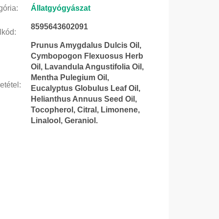
gória
:
Állatgyógyászat
8595643602091
lkód
:
Prunus Amygdalus Dulcis Oil,
Cymbopogon Flexuosus Herb
Oil, Lavandula Angustifolia Oil,
Mentha Pulegium Oil,
etétel
:
Eucalyptus Globulus Leaf Oil,
Helianthus Annuus Seed Oil,
Tocopherol, Citral, Limonene,
Linalool, Geraniol.