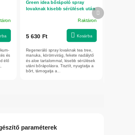
Green idea bőrápoló spray
lovaknak kisebb sérülések után
Következő
 60
250 ml
termék
táron
Raktáron
5 630 Ft
rba
Kosárba
ikum-
Regeneráló spray lovaknak tea tree,
tés és
manuka, körömvirág, fekete nadálytő
rd élő
és aloe tartalommal, kisebb sérülések
,
utáni bőrápolásra. Tisztít, nyugtatja a
bőrt, támogatja a...
gészítő paraméterek