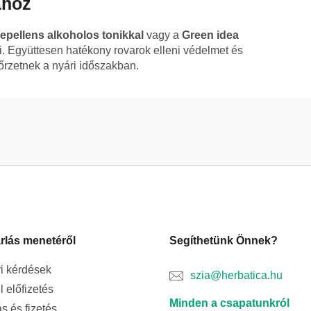
ához
epellens alkoholos tonikkal
vagy a
Green idea
. Együttesen hatékony rovarok elleni védelmet és
zőrzetnek a nyári időszakban.
rlás menetéről
Segíthetünk Önnek?
i kérdések
szia@herbatica.hu
l előfizetés
Minden a csapatunkról
ás és fizetés