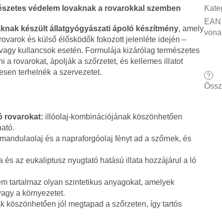
észetes védelem lovaknak a rovarokkal szemben
Kate
EAN
aknak készült állatgyógyászati ápoló készítmény
, amely
vona
rovarok és külső élősködők fokozott jelenléte idején –
 vagy kullancsok esetén. Formulája kizárólag természetes
i a rovarokat, ápolják a szőrzetet, és kellemes illatot
sen terhelnék a szervezetet.
?
Össz
ó rovarokat:
illóolaj-kombinációjának köszönhetően
ató.
mandulaolaj és a napraforgóolaj fényt ad a szőrnek, és
 és az eukaliptusz nyugtató hatású illata hozzájárul a ló
m tartalmaz olyan szintetikus anyagokat, amelyek
vagy a környezetet.
k köszönhetően jól megtapad a szőrzeten, így tartós