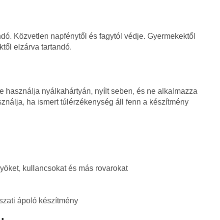
dó. Közvetlen napfénytől és fagytól védje. Gyermekektől
től elzárva tartandó.
e használja nyálkahártyán, nyílt seben, és ne alkalmazza
ználja, ha ismert túlérzékenység áll fenn a készítmény
lyöket, kullancsokat és más rovarokat
szati ápoló készítmény