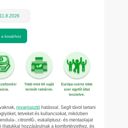
11.8.2026
 a kosárhoz
zafizetési
Több mint 60 saját
Európa-szerte több
ancia.
termék raktáron.
ezer ügyfél által
tesztelve.
ovaknak,
rovarriasztó
hatással. Segít távol tartani
glyöket, tetveket és kullancsokat, miközben
vendula-, citromfű-, eukaliptusz- és mentaolajat
 illatukkal hozzájárulnak a komfortérzethez, és