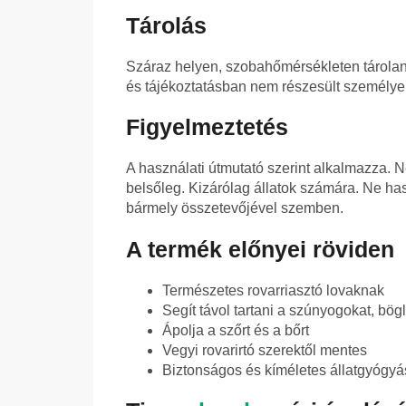
Tárolás
Száraz helyen, szobahőmérsékleten tárolan
és tájékoztatásban nem részesült személyek
Figyelmeztetés
A használati útmutató szerint alkalmazza. N
belsőleg. Kizárólag állatok számára. Ne has
bármely összetevőjével szemben.
A termék előnyei röviden
Természetes rovarriasztó lovaknak
Segít távol tartani a szúnyogokat, bög
Ápolja a szőrt és a bőrt
Vegyi rovarirtó szerektől mentes
Biztonságos és kíméletes állatgyógyá