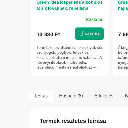
Green idea Repellens alkoholos
Gree
tonik lovaknak, repellens
hajl
hatással – 500 ml
Raktáron
13 330 Ft
7 6
Kosárba
Természetes alkoholos tonik lovaknak,
Állat
szúnyogok, böglyök, tetvek és
bőrpr
kullancsok elleni repellens hatással. A
számá
növényi illóolajok – citronella,
nyugt
levendula, menta és eukaliptusz –...
berepe
Kender
Leírás
Hasonló (8)
Értékelés
B
Termék részletes leírása