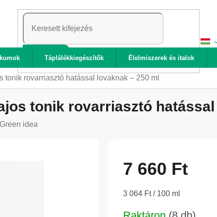
KERESÉS
ikumok
Táplálékkiegészítők
Élelmiszerek és italok
 tonik rovarriasztó hatással lovaknak – 250 ml
ajos tonik rovarriasztó hatással
Green idea
7 660 Ft
Egységár:
3 064 Ft / 100 ml
Raktáron
(8 db)