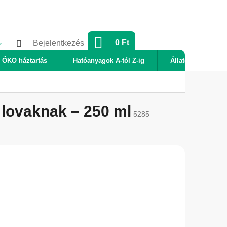
KOSÁR
0 Ft
Bejelentkezés
ÖKO háztartás
Hatóanyagok A-tól Z-ig
Állatok
Új
 lovaknak – 250 ml
5285