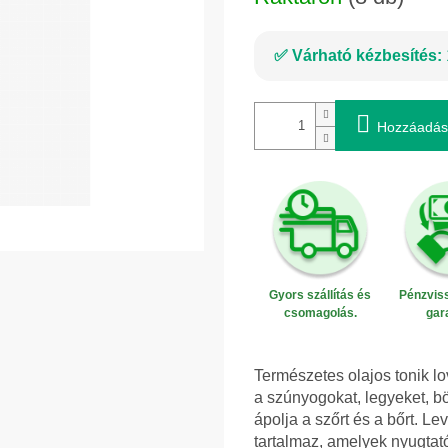
Várható kézbesítés:
Hozzáadás
Gyors szállítás és
Pénzviss
csomagolás.
gar
Természetes olajos tonik l
a szúnyogokat, legyeket, bö
ápolja a szőrt és a bőrt. Le
tartalmaz, amelyek nyugtató