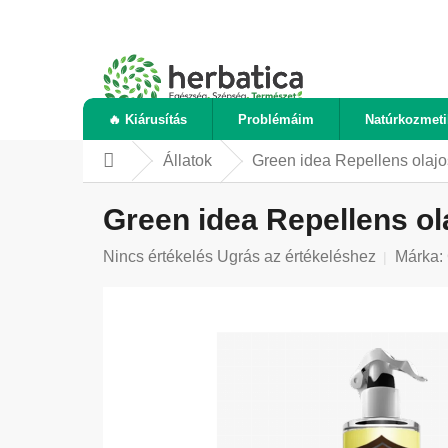
Ugrás
a
fő
tartalomhoz
🔥 Kiárusítás
Problémáim
Natúrkozmet
Állatok
Green idea Repellens olajos
Kezdőlap
Green idea Repellens ol
A
Nincs értékelés
Ugrás az értékeléshez
Márka:
termék
átlagos
értékelése
5-
ből
0,0
csillag.