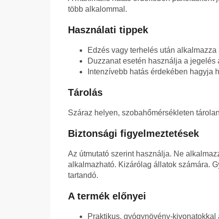
több alkalommal.
Használati tippek
Edzés vagy terhelés után alkalmazza
Duzzanat esetén használja a jegelés a
Intenzívebb hatás érdekében hagyja h
Tárolás
Száraz helyen, szobahőmérsékleten tárolan
Biztonsági figyelmeztetések
Az útmutató szerint használja. Ne alkalmaz
alkalmazható. Kizárólag állatok számára. G
tartandó.
A termék előnyei
Praktikus, gyógynövény-kivonatokkal át