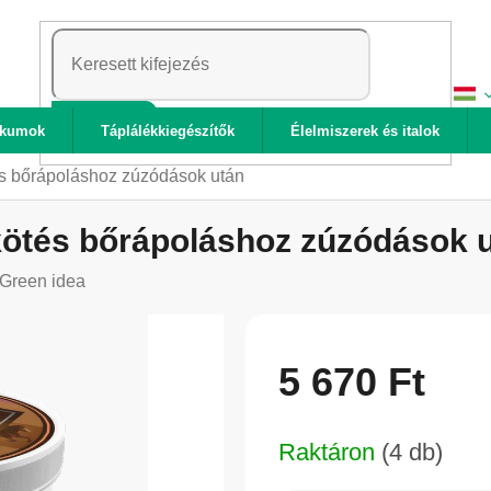
KERESÉS
ikumok
Táplálékkiegészítők
Élelmiszerek és italok
és bőrápoláshoz zúzódások után
 kötés bőrápoláshoz zúzódások 
Green idea
5 670 Ft
Egységár:
Raktáron
(4 db)