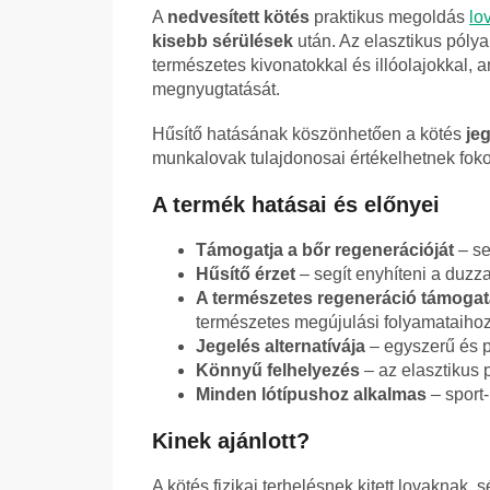
A
nedvesített kötés
praktikus megoldás
lo
kisebb sérülések
után. Az elasztikus póly
természetes kivonatokkal és illóolajokkal, 
megnyugtatását.
Hűsítő hatásának köszönhetően a kötés
jeg
munkalovak tulajdonosai értékelhetnek foko
A termék hatásai és előnyei
Támogatja a bőr regenerációját
– se
Hűsítő érzet
– segít enyhíteni a duzza
A természetes regeneráció támoga
természetes megújulási folyamataihoz
Jegelés alternatívája
– egyszerű és p
Könnyű felhelyezés
– az elasztikus p
Minden lótípushoz alkalmas
– sport
Kinek ajánlott?
A kötés fizikai terhelésnek kitett lovaknak,