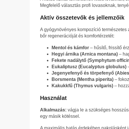
Megfelelő választás profi lovasoknak, tenyé
Aktív összetevők és jellemzőik
A gyógynövényes kompozíció természetes a
bőr regenerációját és komfortérzetét:
Mentol és kámfor
– hűsítő, frissítő ér
Hegyi árnika (Arnica montana)
– ha
Fekete nadálytő (Symphytum officin
Eukaliptusz (Eucalyptus globulus)
–
Jegenyefenyő és törpefenyő (Abies
Borsmenta (Mentha piperita)
– fokoz
Kakukkfű (Thymus vulgaris)
– hozzá
Használat
Alkalmazás:
vágja le a szükséges hosszúság
egy másik kötéssel.
A maximális hatás érdekében pakolásként ja