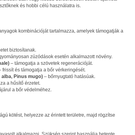
sztőknek és hobbi célú használatra is.
nyagok kombinációját tartalmazza, amelyek támogatják a
zetet biztosítanak.
gyományosan zúzódások esetén alkalmazott növény.
ale)
– támogatja a szövetek regenerációját.
 frissít és támogatja a bőr vérkeringését.
 alba, Pinus mugo)
– bőrnyugtató hatásúak.
za a hűsítő érzetet.
járul a bőr védelméhez.
ú kötést, helyezze az érintett területre, majd rögzítse
vasolt alkalmazni. Szükség szerint használja hetente