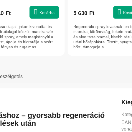
10 Ft
5 630 Ft
Kosárba
Kosá
u olajjal, jakon kivonattal és
Regeneráló spray lovaknak tea t
fruitolajjal készült macskaszőr-
manuka, körömvirág, fekete nad
ülő spray, amely megkönnyíti a
és aloe tartalommal, kisebb sérü
st, ápolja és hidratálja a szőrt.
utáni bőrápolásra. Tisztít, nyugta
 fényes és rugalmas...
bőrt, támogatja a...
eszélgetés
Kie
láshoz – gyorsabb regeneráció
Kate
lések után
EAN
vona