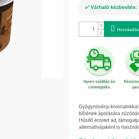
Várható kézbesítés:
Hozzáadás
Gyors szállítás és
Pénzviss
csomagolás.
gar
Gyógynövény-kivonatokkal és
bőrének ápolására zúzódás
Hűsítő érzetet ad, támogatj
alternatívájaként is haszná