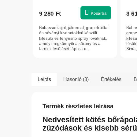
9 280 Ft
3 6
Kosárba
Babassuolajjal, jakonnal, grapefruittal
Babass
és növényi kivonatokkal készült
grape
kifésülő és fényesítő spray lovaknak,
kifés
amely megkönnyíti a sörény és a
fésülé
farok kifésülését, ápolja a...
Sima,
Leírás
Hasonló (8)
Értékelés
B
Termék részletes leírása
Nedvesített kötés bőrápo
zúzódások és kisebb sérü