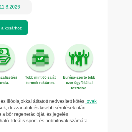
11.8.2026
 a kosárhoz
zafizetési
Több mint 60 saját
Európa-szerte több
ancia.
termék raktáron.
ezer ügyfél által
tesztelve.
 illóolajokkal átitatott nedvesített kötés
lovak
ok, duzzanatok és kisebb sérülések után.
a a bőr regenerációját, és jegelés
lható. Ideális sport- és hobbilovak számára.