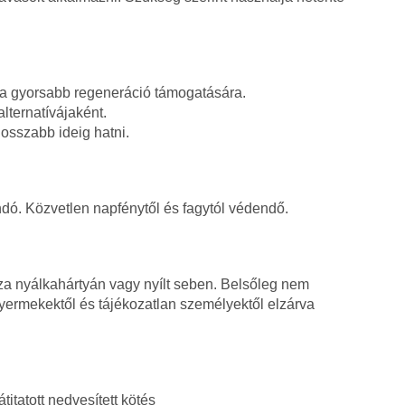
 a gyorsabb regeneráció támogatására.
lternatívájaként.
osszabb ideig hatni.
dó. Közvetlen napfénytől és fagytól védendő.
za nyálkahártyán vagy nyílt seben. Belsőleg nem
yermekektől és tájékozatlan személyektől elzárva
itatott nedvesített kötés