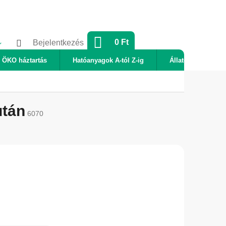
KOSÁR
0 Ft
Bejelentkezés
ÖKO háztartás
Hatóanyagok A-tól Z-ig
Állatok
Új
után
6070