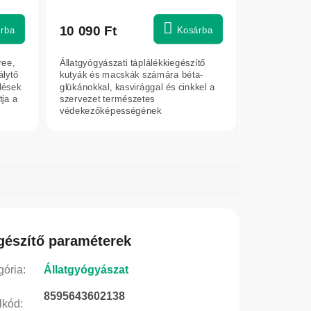
10 090 Ft
rba
Kosárba
ree,
Állatgyógyászati táplálékkiegészítő
álytő
kutyák és macskák számára béta-
lések
glükánokkal, kasvirággal és cinkkel a
tja a
szervezet természetes
védekezőképességének
támogatására. Segít erősíteni...
gészítő paraméterek
gória
:
Állatgyógyászat
8595643602138
lkód
: