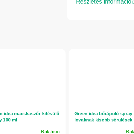
Részletes információ
n idea macskaszőr-kifésülő
Green idea bőrápoló spray
y 100 ml
lovaknak kisebb sérülések
250 ml
Raktáron
Rak