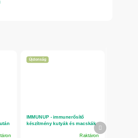
Újdonság
IMMUNUP - immunerősítő
 után
készítmény kutyák és macskák
Következő
számára 60 kapszula - Valsam
termék
táron
Raktáron
Vet