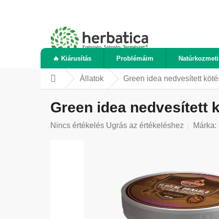
Ugrás
a
fő
tartalomhoz
🔥 Kiárusítás
Problémáim
Natúrkozmet
Állatok
Green idea nedvesített köt
Kezdőlap
Green idea nedvesített
A
Nincs értékelés
Ugrás az értékeléshez
Márka:
termék
átlagos
értékelése
5-
ből
0,0
csillag.