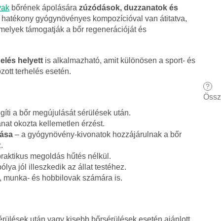
vak
bőrének ápolására
zúzódások, duzzanatok és
a hatékony gyógynövényes kompozícióval van átitatva,
amelyek támogatják a bőr regenerációját és
elés helyett
is alkalmazható, amit különösen a sport- és
zott terhelés esetén.
?
Össz
gíti a bőr megújulását sérülések után.
nat okozta kellemetlen érzést.
tása
– a gyógynövény-kivonatok hozzájárulnak a bőr
.
raktikus megoldás hűtés nélkül.
ólya jól illeszkedik az állat testéhez.
-, munka- és hobbilovak számára is.
 sérülések után vagy kisebb bőrsérülések esetén ajánlott.