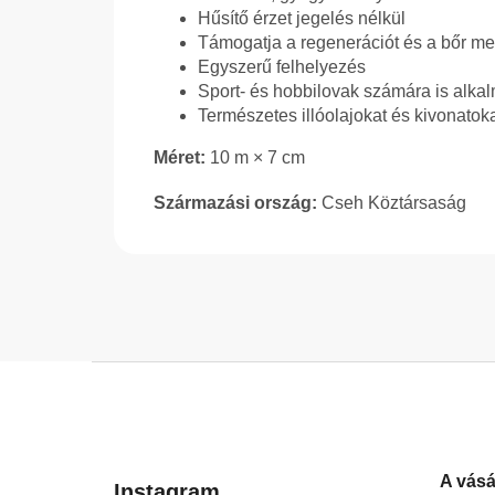
Hűsítő érzet jegelés nélkül
Támogatja a regenerációt és a bőr me
Egyszerű felhelyezés
Sport- és hobbilovak számára is alka
Természetes illóolajokat és kivonatoka
Méret:
10 m × 7 cm
Származási ország:
Cseh Köztársaság
L
á
b
l
A vásá
é
Instagram