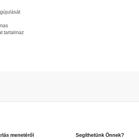
gújulását
lmas
t tartalmaz
rlás menetéről
Segíthetünk Önnek?