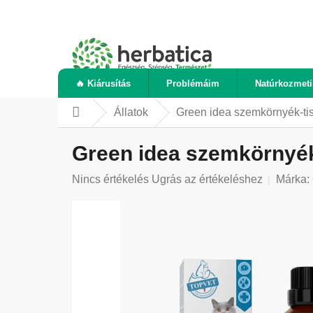
Ugrás
a
fő
tartalomhoz
🔥 Kiárusítás
Problémáim
Natúrkozmet
Állatok
Green idea szemkörnyék-ti
Kezdőlap
Green idea szemkörnyék
A
Nincs értékelés
Ugrás az értékeléshez
Márka:
termék
átlagos
értékelése
5-
ből
0,0
csillag.