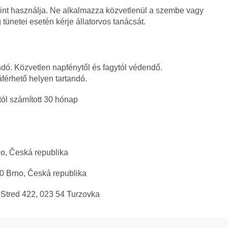
rint használja. Ne alkalmazza közvetlenül a szembe vagy
tünetei esetén kérje állatorvos tanácsát.
dó. Közvetlen napfénytől és fagytól védendő.
érhető helyen tartandó.
ól számított 30 hónap
no, Česká republika
00 Brno, Česká republika
a-Stred 422, 023 54 Turzovka