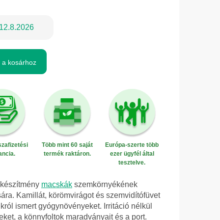
12.8.2026
 a kosárhoz
zafizetési
Több mint 60 saját
Európa-szerte több
ancia.
termék raktáron.
ezer ügyfél által
tesztelve.
i készítmény
macskák
szemkörnyékének
ára. Kamillát, körömvirágot és szemvidítófüvet
król ismert gyógynövényeket. Irritáció nélkül
eket, a könnyfoltok maradványait és a port.