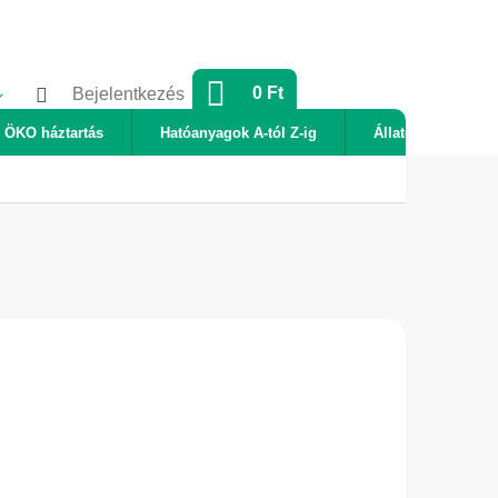
KOSÁR
0 Ft
Bejelentkezés
ÖKO háztartás
Hatóanyagok A-tól Z-ig
Állatok
Új