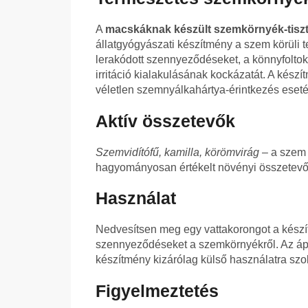
A
macskáknak készült szemkörnyék-tiszt
állatgyógyászati készítmény a szem körüli ter
lerakódott szennyeződéseket, a könnyfoltok 
irritáció kialakulásának kockázatát. A kész
véletlen szemnyálkahártya-érintkezés eseté
Aktív összetevők
Szemvidítófű, kamilla, körömvirág
– a szem 
hagyományosan értékelt növényi összetevő
Használat
Nedvesítsen meg egy vattakorongot a készít
szennyeződéseket a szemkörnyékről. Az ápol
készítmény kizárólag külső használatra szo
Figyelmeztetés