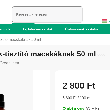
KERESÉS
ikumok
Táplálékkiegészítők
Élelmiszerek és italok
sztító macskáknak 50 ml
-tisztító macskáknak 50 ml
5330
Green idea
2 800 Ft
Egységár:
5 600 Ft / 100 ml
Raktáron
(6 db)