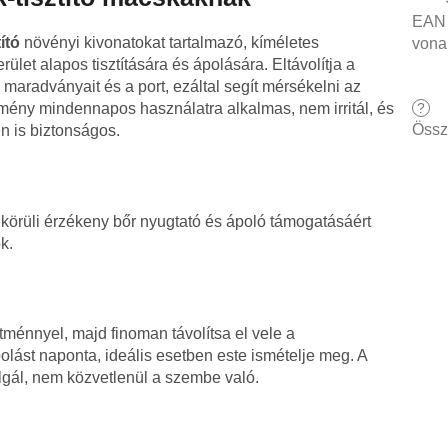
EAN
ító
növényi kivonatokat tartalmazó, kíméletes
vona
ület alapos tisztítására és ápolására. Eltávolítja a
maradványait és a port, ezáltal segít mérsékelni az
?
ítmény mindennapos használatra alkalmas, nem irritál, és
Össz
n is biztonságos.
körüli érzékeny bőr nyugtató és ápoló támogatásáért
k.
ménnyel, majd finoman távolítsa el vele a
ást naponta, ideális esetben este ismételje meg. A
lgál, nem közvetlenül a szembe való.