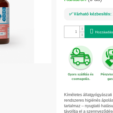
Várható kézbesítés:
Hozzáadás
Gyors szállítás és
Pénzviss
csomagolás.
gar
Kíméletes állatgyógyászat
rendszeres higiénés ápolás
tartalmaz – nyugtató hatásu
távolítja el a szennyeződés