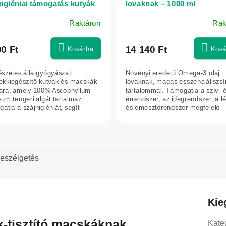
higiéniai támogatás kutyák
lovaknak – 1000 ml
acskák számára 60 g -
Raktáron
Rak
am Vet
90 Ft
14 140 Ft
Kosárba
Kosá
szetes állatgyógyászati
Növényi eredetű Omega-3 olaj
lékkiegészítő kutyák és macskák
lovaknak, magas esszenciáliszsí
ra, amely 100% Ascophyllum
tartalommal. Támogatja a szív- 
um tengeri algát tartalmaz.
érrendszer, az idegrendszer, a l
atja a szájhigiéniát, segít
és emésztőrendszer megfelelő
enteni a...
működését....
eszélgetés
Kie
-tisztító macskáknak
Kate