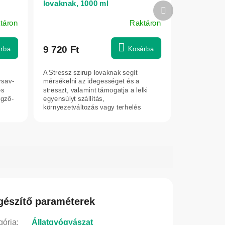
lovaknak, 1000 ml
Következő
termék
táron
Raktáron
9 720 Ft
rba
Kosárba
A Stressz szirup lovaknak segít
rsav-
mérsékelni az idegességet és a
és
stresszt, valamint támogatja a lelki
égző-
egyensúlyt szállítás,
környezetváltozás vagy terhelés
idején.
gészítő paraméterek
gória
:
Állatgyógyászat