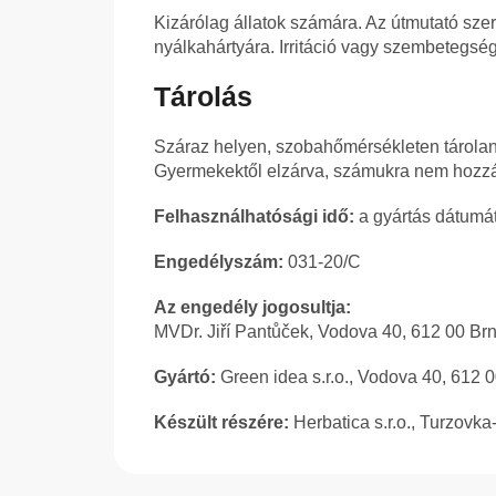
Kizárólag állatok számára. Az útmutató sze
nyálkahártyára. Irritáció vagy szembetegség 
Tárolás
Száraz helyen, szobahőmérsékleten tárolan
Gyermekektől elzárva, számukra nem hozzáf
Felhasználhatósági idő:
a gyártás dátumát
Engedélyszám:
031-20/C
Az engedély jogosultja:
MVDr. Jiří Pantůček, Vodova 40, 612 00 Br
Gyártó:
Green idea s.r.o., Vodova 40, 612 
Készült részére:
Herbatica s.r.o., Turzovk