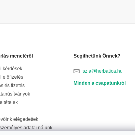
rlás menetéről
Segíthetünk Önnek?
i kérdések
szia@herbatica.hu
l előfizetés
Minden a csapatunkról
ás és fizetés
tanúsítványok
feltételek
evőink elégedettek
személyes adatai nálunk
ságban vannak