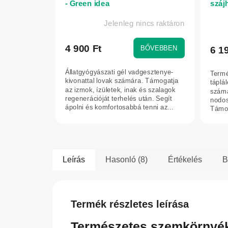
- Green idea
száj
és m
Jelenleg nincs raktáron
Vals
4 900 Ft
BŐVEBBEN
6 1
Állatgyógyászati gél vadgesztenye-
Termé
kivonattal lovak számára. Támogatja
táplá
az izmok, ízületek, inak és szalagok
számá
regenerációját terhelés után. Segít
nodos
ápolni és komfortosabbá tenni az...
Támog
csökk
Leírás
Hasonló (8)
Értékelés
B
Termék részletes leírása
Természetes szemkörnyék