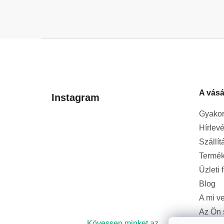
L
á
b
l
A vásá
é
Instagram
c
Gyakor
Hírlevé
Szállít
Termék
Üzleti 
Blog
A mi v
Az Ön 
bizton
Kövessen minket az