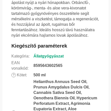
ápolást nyújt a nyári hónapokban. Orbáncfű-,
körömvirág-, menta- és aloe vera-kivonatot
tartalmazó gyógynövényes összetétele segít
mérsékelni a viszketést, támogatja a regenerációt,
és hozzájárul az ápolt, rugalmas bőr
fenntartásához. Ideális hosszú távú használatra
nyári ekcémára hajlamos lovak ápolásához.
Kiegészítő paraméterek
Kategória
:
Állatgyógyászat
EAN
8595643602565
vonalkód
:
Kötet
:
500 ml
?
Helianthus Annuus Seed Oil,
Prunus Amygdalus Dulcis Oil,
Cannabis Sativa Seed Oil,
Oenothera Biennis Oil, Hypericum
Perforatum Extract, Agrimonia
Eupatoria Extract, Aloe