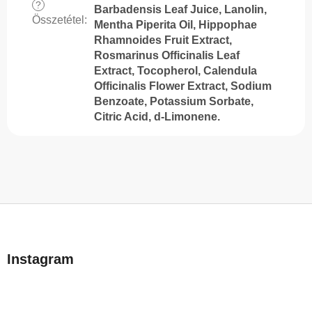
?
Barbadensis Leaf Juice, Lanolin,
Összetétel
:
Mentha Piperita Oil, Hippophae
Rhamnoides Fruit Extract,
Rosmarinus Officinalis Leaf
Extract, Tocopherol, Calendula
Officinalis Flower Extract, Sodium
Benzoate, Potassium Sorbate,
Citric Acid, d-Limonene.
L
á
b
Instagram
l
é
c