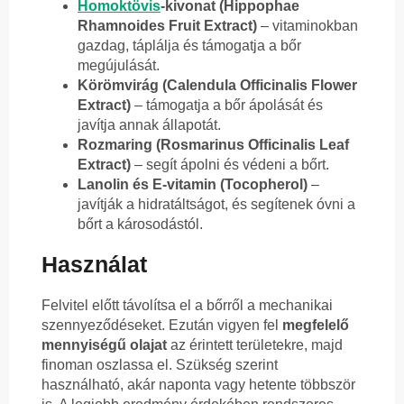
Homoktövis
-kivonat (Hippophae
Rhamnoides Fruit Extract)
– vitaminokban
gazdag, táplálja és támogatja a bőr
megújulását.
Körömvirág (Calendula Officinalis Flower
Extract)
– támogatja a bőr ápolását és
javítja annak állapotát.
Rozmaring (Rosmarinus Officinalis Leaf
Extract)
– segít ápolni és védeni a bőrt.
Lanolin és E-vitamin (Tocopherol)
–
javítják a hidratáltságot, és segítenek óvni a
bőrt a károsodástól.
Használat
Felvitel előtt távolítsa el a bőrről a mechanikai
szennyeződéseket. Ezután vigyen fel
megfelelő
mennyiségű olajat
az érintett területekre, majd
finoman oszlassa el. Szükség szerint
használható, akár naponta vagy hetente többször