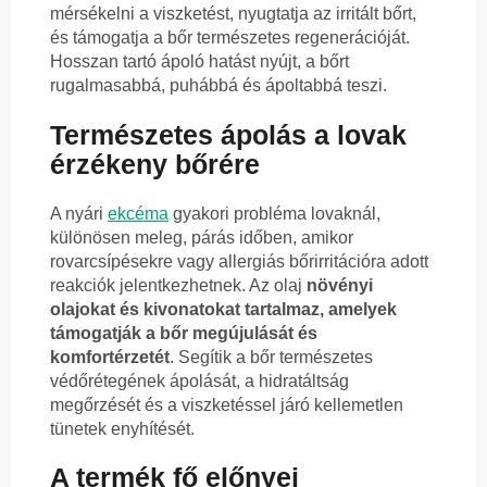
mérsékelni a viszketést, nyugtatja az irritált bőrt,
és támogatja a bőr természetes regenerációját.
Hosszan tartó ápoló hatást nyújt, a bőrt
rugalmasabbá, puhábbá és ápoltabbá teszi.
Természetes ápolás a lovak
érzékeny bőrére
A nyári
ekcéma
gyakori probléma lovaknál,
különösen meleg, párás időben, amikor
rovarcsípésekre vagy allergiás bőrirritációra adott
reakciók jelentkezhetnek. Az olaj
növényi
olajokat és kivonatokat tartalmaz, amelyek
támogatják a bőr megújulását és
komfortérzetét
. Segítik a bőr természetes
védőrétegének ápolását, a hidratáltság
megőrzését és a viszketéssel járó kellemetlen
tünetek enyhítését.
A termék fő előnyei