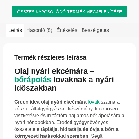
ÖSSZES KAPCSOLÓDÓ TERMÉK MEGJELENÍTÉSE
Leírás
Hasonló (8)
Értékelés
Beszélgetés
Termék részletes leírása
Olaj nyári ekcémára –
bőrápolás
lovaknak a nyári
időszakban
Green idea olaj nyári ekcémára
lovak
számára
készült állatgyógyászati készítmény, különösen
viszketésre és irritációra hajlamos bőr ápolására a
nyári hónapokban. Eredeti gyógynövényes
összetétele
táplálja, hidratálja és óvja a bőrt a
környezeti hatásokkal szemben
. Segít