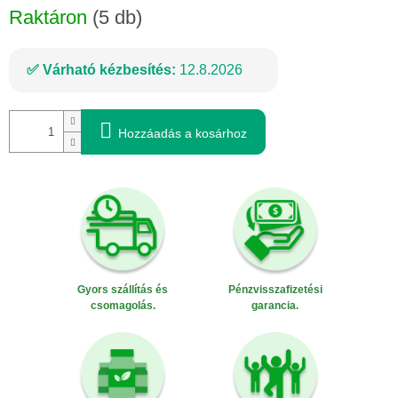
Raktáron
(5 db)
Várható kézbesítés:
12.8.2026
Hozzáadás a kosárhoz
Gyors szállítás és
Pénzvisszafizetési
csomagolás.
garancia.