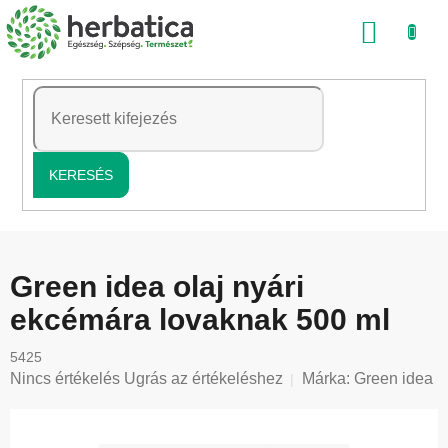
Ugrás
KOSÁ
a
fő
tartalomhoz
KERESÉS
Green idea olaj nyári
ekcémára lovaknak 500 ml
5425
A
Nincs értékelés
Ugrás az értékeléshez
Márka:
Green idea
termék
átlagos
értékelése