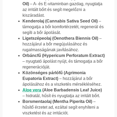
Oil)
– A- és E-vitaminban gazdag, nyugtatja
az irritált bőrt és segít megelőzni a
kiszáradást.
Kenderolaj (Cannabis Sativa Seed Oil)
–
támogatja a bőr komfortérzetét, regenerál és
segíti a bőr ápolását.
Ligetszépeolaj (Oenothera Biennis Oil)
–
hozzájárul a bőr megújulásához és
rugalmasságának javításához.
Orbáncfű (Hypericum Perforatum Extract)
– nyugtató ápolást nyújt, és támogatja a bőr
regenerációját.
Közönséges párlófű (Agrimonia
Eupatoria Extract)
– hozzájárul a bőr
ápolásához és a viszketés mérsékléséhez.
Aloe vera
(Aloe Barbadensis Leaf Juice)
– hidratál, hűsít és nyugtatja az irritált bőrt.
Borsmentaolaj (Mentha Piperita Oil)
–
hűsítő érzetet ad, ezáltal segít enyhíteni a
viszketést és az irritációt.