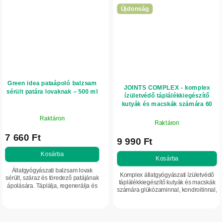
Újdonság
Green idea pataápoló balzsam
JOINTS COMPLEX - komplex
sérült patára lovaknak – 500 ml
ízületvédő táplálékkiegészítő
kutyák és macskák számára 60
kapszula - Valsam Vet
Raktáron
Raktáron
7 660 Ft
9 990 Ft
Kosárba
Kosárba
Állatgyógyászati balzsam lovak
Komplex állatgyógyászati ízületvédő
sérült, száraz és töredező patájának
táplálékkiegészítő kutyák és macskák
ápolására. Táplálja, regenerálja és
számára glükózaminnal, kondroitinnal,
védi a pataszaru réteget a
II-es típusú kollagénnel,
repedezéstől és a kiszáradástól. A
hialuronsavval, MSM-mel,
pata...
zöldkagylóval,...