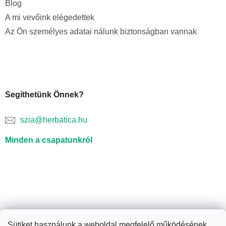
Blog
A mi vevőink elégedettek
Az Ön személyes adatai nálunk biztonságban vannak
Segíthetünk Önnek?
szia@herbatica.hu
Minden a csapatunkról
Sütiket használunk a weboldal megfelelő működésének