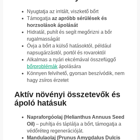
Nyugtatja az irritált, viszkető bőrt
Támogatja
az apróbb sérülések és
horzsolások ápolását
Hidratál, puhít és segít megőrizni a bőr
rugalmasságát
Óvja a bőrt a külső hatásoktól, például
napsugárzástól, portól és rovaroktól
Alkalmas a nyári ekcémával összefüggő
bőrproblémák
ápolására
Könnyen felvihető, gyorsan beszívódik, nem
hagy zsíros érzetet
Aktív növényi összetevők és
ápoló hatásuk
Napraforgóolaj (Helianthus Annuus Seed
Oil)
– puhítja és táplálja a bőrt, támogatja a
védőréteg regenerációját.
Mandulaolaj (Prunus Amygdalus Dulcis