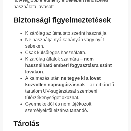
is. A legjobb eredmény érdekében rendszeres
használata javasolt.
Biztonsági figyelmeztetések
Kizárólag az útmutató szerint használja.
Ne használja nyálkahártyán vagy nyílt
sebeken.
Csak külsőleges használatra.
Kizárólag állatok számára –
nem
használható emberi fogyasztásra szánt
lovakon
.
Alkalmazás után
ne tegye ki a lovat
közvetlen napsugárzásnak
– az orbáncfű-
tartalom UV-sugárzással szembeni
túlérzékenységet okozhat.
Gyermekektől és nem tájékozott
személyektől elzárva tartandó.
Tárolás