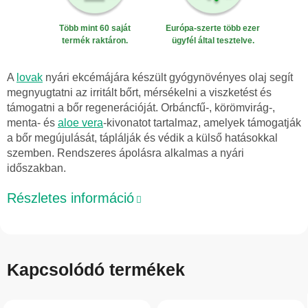
Több mint 60 saját
Európa-szerte több ezer
termék raktáron.
ügyfél által tesztelve.
A
lovak
nyári ekcémájára készült gyógynövényes olaj segít
megnyugtatni az irritált bőrt, mérsékelni a viszketést és
támogatni a bőr regenerációját. Orbáncfű-, körömvirág-,
menta- és
aloe vera
-kivonatot tartalmaz, amelyek támogatják
a bőr megújulását, táplálják és védik a külső hatásokkal
szemben. Rendszeres ápolásra alkalmas a nyári
időszakban.
Részletes információ
Kapcsolódó termékek