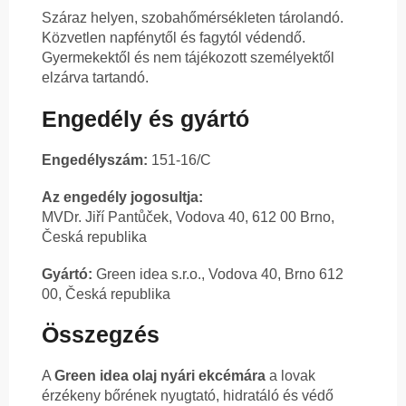
Száraz helyen, szobahőmérsékleten tárolandó.
Közvetlen napfénytől és fagytól védendő.
Gyermekektől és nem tájékozott személyektől
elzárva tartandó.
Engedély és gyártó
Engedélyszám:
151-16/C
Az engedély jogosultja:
MVDr. Jiří Pantůček, Vodova 40, 612 00 Brno,
Česká republika
Gyártó:
Green idea s.r.o., Vodova 40, Brno 612
00, Česká republika
Összegzés
A
Green idea olaj nyári ekcémára
a lovak
érzékeny bőrének nyugtató, hidratáló és védő