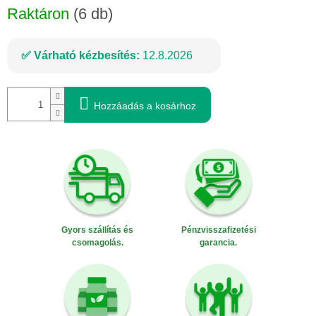
Raktáron
(6 db)
Várható kézbesítés:
12.8.2026
Hozzáadás a kosárhoz
Gyors szállítás és
Pénzvisszafizetési
csomagolás.
garancia.