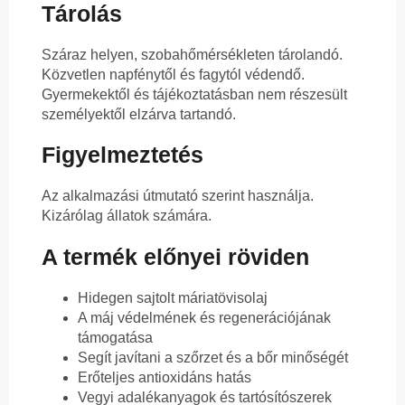
Tárolás
Száraz helyen, szobahőmérsékleten tárolandó.
Közvetlen napfénytől és fagytól védendő.
Gyermekektől és tájékoztatásban nem részesült
személyektől elzárva tartandó.
Figyelmeztetés
Az alkalmazási útmutató szerint használja.
Kizárólag állatok számára.
A termék előnyei röviden
Hidegen sajtolt máriatövisolaj
A máj védelmének és regenerációjának
támogatása
Segít javítani a szőrzet és a bőr minőségét
Erőteljes antioxidáns hatás
Vegyi adalékanyagok és tartósítószerek