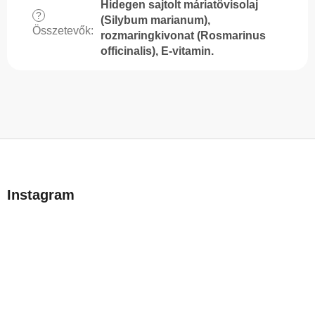
Hidegen sajtolt máriatövisolaj
?
(Silybum marianum),
Összetevők
:
rozmaringkivonat (Rosmarinus
officinalis), E-vitamin.
L
á
b
Instagram
l
é
c