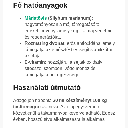
Fő hatóanyagok
Máriatövis
(Silybum marianum):
hagyományosan a máj támogatására
értékelt növény, amely segíti a máj védelmét
és regenerációját.
Rozmaringkivonat:
erős antioxidáns, amely
támogatja az emésztést és segít stabilizálni
az olajat.
E-vitamin:
hozzájárul a sejtek oxidatív
stresszel szembeni védelméhez és
támogatja a bőr egészségét.
Használati útmutató
Adagoljon naponta
20 ml készítményt 100 kg
testtömegre
számítva. Az olaj egyszerűen,
közvetlenül a takarmányba keverve adható. Egész
évben, hosszú távú alkalmazásra is alkalmas.