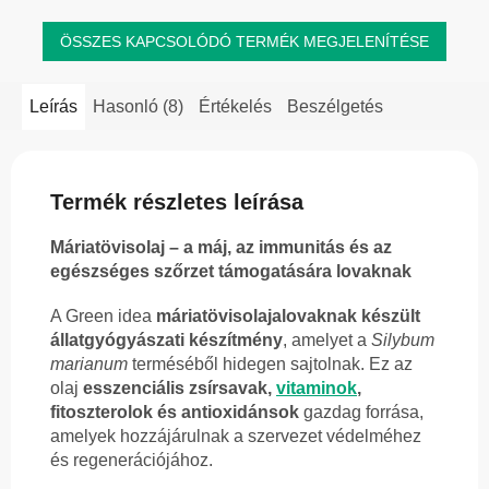
ÖSSZES KAPCSOLÓDÓ TERMÉK MEGJELENÍTÉSE
Leírás
Hasonló (8)
Értékelés
Beszélgetés
Termék részletes leírása
Máriatövisolaj – a máj, az immunitás és az
egészséges szőrzet támogatására lovaknak
A Green idea
máriatövisolaja
lovaknak készült
állatgyógyászati készítmény
, amelyet a
Silybum
marianum
terméséből hidegen sajtolnak. Ez az
olaj
esszenciális zsírsavak,
vitaminok
,
fitoszterolok és antioxidánsok
gazdag forrása,
amelyek hozzájárulnak a szervezet védelméhez
és regenerációjához.