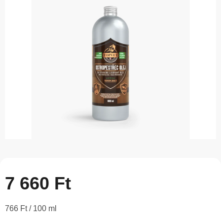
5-
ből
0,0
csillag.
7 660 Ft
Egységár:
766 Ft / 100 ml