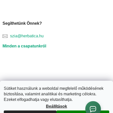
Segíthetünk Önnek?
szia@herbatica.hu
Minden a csapatunkról
Sütiket használunk a weboldal megfelelő működésének
biztosítása, valamint analitikai és marketing célokra.
Shoptet készítette
Ezeket elfogadhatja vagy elutasíthatja.
Beállítások
Copyright 2026
Herbatica.hu
. Minden jog fenntartva.
Süti