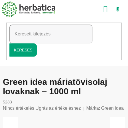
Ugrás
KOSÁ
a
fő
tartalomhoz
KERESÉS
Green idea máriatövisolaj
lovaknak – 1000 ml
5283
A
Nincs értékelés
Ugrás az értékeléshez
Márka:
Green idea
termék
átlagos
értékelése