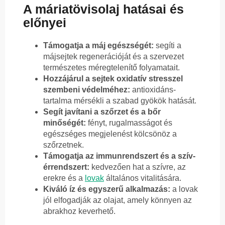
A máriatövisolaj hatásai és
előnyei
Támogatja a máj egészségét:
segíti a
májsejtek regenerációját és a szervezet
természetes méregtelenítő folyamatait.
Hozzájárul a sejtek oxidatív stresszel
szembeni védelméhez:
antioxidáns-
tartalma mérsékli a szabad gyökök hatását.
Segít javítani a szőrzet és a bőr
minőségét:
fényt, rugalmasságot és
egészséges megjelenést kölcsönöz a
szőrzetnek.
Támogatja az immunrendszert és a szív-
érrendszert:
kedvezően hat a szívre, az
erekre és a
lovak
általános vitalitására.
Kiváló íz és egyszerű alkalmazás:
a lovak
jól elfogadják az olajat, amely könnyen az
abrakhoz keverhető.