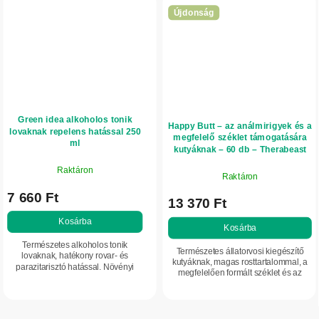
Újdonság
Green idea alkoholos tonik
Happy Butt – az análmirigyek és a
lovaknak repelens hatással 250
megfelelő széklet támogatására
ml
kutyáknak – 60 db – Therabeast
Raktáron
Raktáron
7 660 Ft
13 370 Ft
Kosárba
Kosárba
Természetes alkoholos tonik
Természetes állatorvosi kiegészítő
lovaknak, hatékony rovar- és
kutyáknak, magas rosttartalommal, a
parazitarisztó hatással. Növényi
megfelelően formált széklet és az
illóolajok keverékét tartalmazza:
análmirigyek természetes ürülésének
citronellát, levendulát, mezei mentát
támogatására. Sütőtököt,...
és...