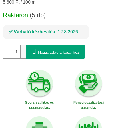
Egységár:
5 600 Ft / 100 ml
Raktáron
(5 db)
Várható kézbesítés:
12.8.2026
Hozzáadás a kosárhoz
Gyors szállítás és
Pénzvisszafizetési
csomagolás.
garancia.