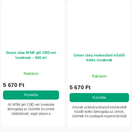
Green idea MSM gél CBD-vel
Green idea nedvesített hűsítő
lovaknak – 500 ml
kötés lovaknak
Raktáron
Raktáron
5 670 Ft
5 670 Ft
Kosárba
Kosárba
Az MSM gél CBD-vel lovaknak
A lovak számára készült nedvesített
támogatja az ízületek és izmok
hűsítő kötés támogatja az izmok,
működését, segít oldani a
ízületek és szalagok regenerációját
feszültséget és mérsékelni az
terhelés után. Segít enyhíteni a
izomfáradtság érzetét. Ideális
fáradtságot, a merevséget és a...
fokozott terhelés, regeneráció...