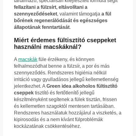
tartalmazó, speciálisan kifejlesztett formula segít
fellazítani a fülzsírt, eltávolítani a
szennyeződéseket
, valamint támogatja
a fül
bőrének regenerálódását és egészséges
állapotának fenntartását
.
Miért érdemes fültisztító cseppeket
használni macskáknál?
A
macskák
füle érzékeny, és könnyen
felhalmozódhat benne a fülzsír, a por és más
szennyeződés. Rendszeres higiénia nélkül
irritáció vagy gyulladásos jellegű kellemetlenség
jelentkezhet. A
Green idea alkoholos fültisztító
cseppek
tisztító és fertőtlenítő jellegű
készítményként segítenek a fülek tisztán, frissen
és kellemetlen szagoktól mentesen tartásában.
Rendszeres használatuk hozzájárul a viszketés, a
kipirosodás és a nem kívánt fülproblémák
kockázatának csökkentéséhez.