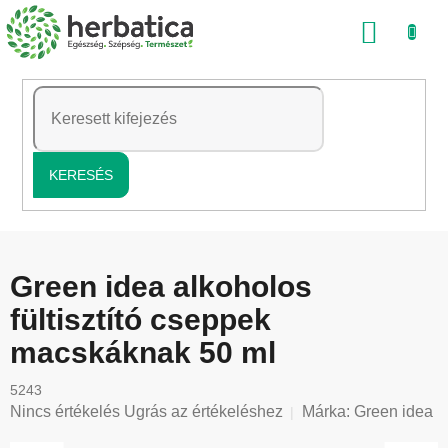
Ugrás
KOSÁ
a
fő
tartalomhoz
KERESÉS
Green idea alkoholos
fültisztító cseppek
macskáknak 50 ml
5243
A
Nincs értékelés
Ugrás az értékeléshez
Márka:
Green idea
termék