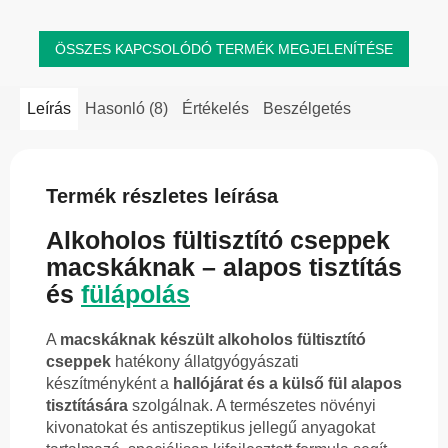
ÖSSZES KAPCSOLÓDÓ TERMÉK MEGJELENÍTÉSE
Leírás
Hasonló (8)
Értékelés
Beszélgetés
Termék részletes leírása
Alkoholos fültisztító cseppek
macskáknak – alapos tisztítás
és
fülápolás
A
macskáknak készült alkoholos fültisztító
cseppek
hatékony állatgyógyászati
készítményként a
hallójárat és a külső fül alapos
tisztítására
szolgálnak. A természetes növényi
kivonatokat és antiszeptikus jellegű anyagokat