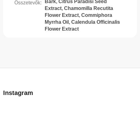
Bark, Citrus Paradisi Seed
Összetevők
:
Extract, Chamomilla Recutita
Flower Extract, Commiphora
Myrrha Oil, Calendula Officinalis
Flower Extract
L
á
b
Instagram
l
é
c