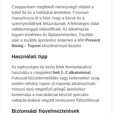
Cseppentsen megfelelő mennyiségű oldatot a
külső fül és a hallójárat területére. Finoman
masszírozza át a fület, hogy a fülzsír és a
szennyeződések fellazuljanak. A felesleges oldat
vattakoronggal eltávolítható. Az alkalmazás
legyen kíméletes és fájdalommentes. Tisztítás
után a további ápoláshoz érdemes a bőrt
Prevent
fülolaj – Topvet
készítménnyel kezelni.
Használati tipp
Az egészséges és tiszta fülek fenntartásához
használja a cseppeket
heti 1–2 alkalommal
.
Fokozott fülzsírtermelődés vagy kellemetlen szag
esetén néhány napon át naponta alkalmazható.
Hosszú távú megelőző jellegű ápoláshoz
kombinálja a macskáknak készült speciális
vattapálcikákkal végzett rendszeres fültisztítással.
Biztonsági figyelmeztetések