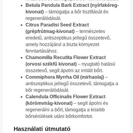
Betula Pendula Bark Extract (nyírfakéreg-
kivonat)
– támogatja a bőr tisztítását és
regenerálódását.
Citrus Paradisi Seed Extract
(grépfrútmag-kivonat)
– természetes
eredetű, antiszeptikus jellegű összetevő,
amely hozzájárul a tiszta környezet
fenntartásához.
Chamomilla Recutita Flower Extract
(orvosi székfű kivonat)
– nyugtató hatású
összetevő, segít ápolni az irritált bőrt.
Commiphora Myrrha Oil (mirhaolaj)
–
antiszeptikus jellegű összetevő, támogatja a
bőr regenerálódását.
Calendula Officinalis Flower Extract
(körömvirág-kivonat)
– segít ápolni és
regenerálni a bőrt, támogatja a kisebb
bőrsérülések utáni bőrkomfortot.
Használati útmutató