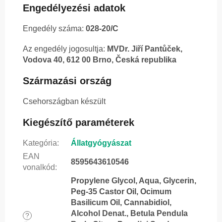
Engedélyezési adatok
Engedély száma:
028-20/C
Az engedély jogosultja:
MVDr. Jiří Pantůček,
Vodova 40, 612 00 Brno, Česká republika
Származási ország
Csehországban készült
Kiegészítő paraméterek
Kategória
:
Állatgyógyászat
EAN
8595643610546
vonalkód
:
Propylene Glycol, Aqua, Glycerin,
Peg-35 Castor Oil, Ocimum
Basilicum Oil, Cannabidiol,
Alcohol Denat., Betula Pendula
?