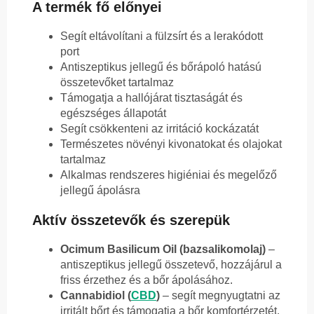
A termék fő előnyei
Segít eltávolítani a fülzsírt és a lerakódott
port
Antiszeptikus jellegű és bőrápoló hatású
összetevőket tartalmaz
Támogatja a hallójárat tisztaságát és
egészséges állapotát
Segít csökkenteni az irritáció kockázatát
Természetes növényi kivonatokat és olajokat
tartalmaz
Alkalmas rendszeres higiéniai és megelőző
jellegű ápolásra
Aktív összetevők és szerepük
Ocimum Basilicum Oil (bazsalikomolaj)
–
antiszeptikus jellegű összetevő, hozzájárul a
friss érzethez és a bőr ápolásához.
Cannabidiol (
CBD
)
– segít megnyugtatni az
irritált bőrt és támogatja a bőr komfortérzetét.