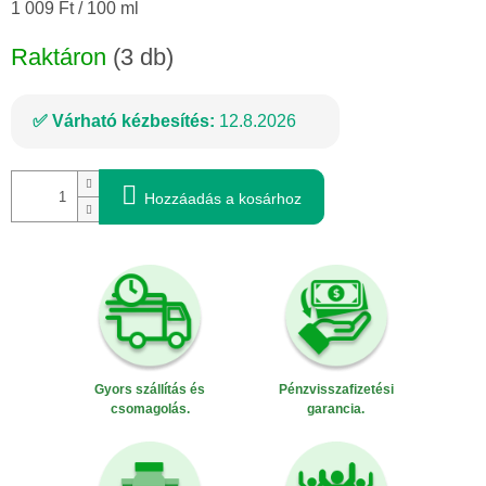
Egységár:
1 009 Ft / 100 ml
Raktáron
(3 db)
Várható kézbesítés:
12.8.2026
Hozzáadás a kosárhoz
Gyors szállítás és
Pénzvisszafizetési
csomagolás.
garancia.