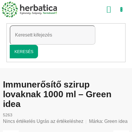
Ugrás
KOSÁ
a
fő
tartalomhoz
KERESÉS
Immunerősítő szirup
lovaknak 1000 ml – Green
idea
5263
A
Nincs értékelés
Ugrás az értékeléshez
Márka:
Green idea
termék