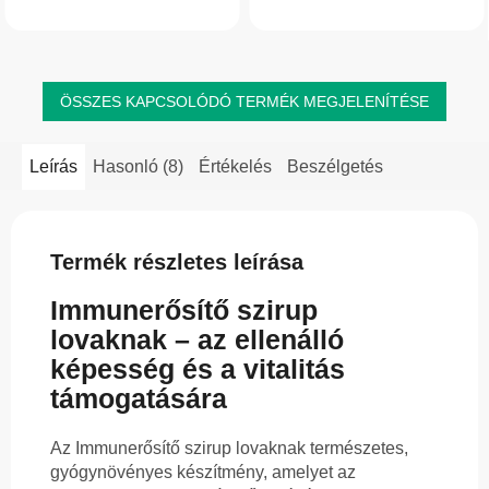
és legyengült patáját. Táplálja a
komfortja és a stresszhelyzetekben
pataszövetet, javítja annak...
való támogatás...
ÖSSZES KAPCSOLÓDÓ TERMÉK MEGJELENÍTÉSE
Leírás
Hasonló (8)
Értékelés
Beszélgetés
Termék részletes leírása
Immunerősítő szirup
lovaknak – az ellenálló
képesség és a vitalitás
támogatására
Az Immunerősítő szirup lovaknak természetes,
gyógynövényes készítmény, amelyet az