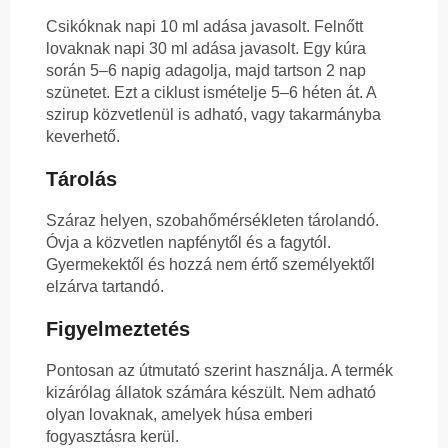
Csikóknak napi 10 ml adása javasolt. Felnőtt
lovaknak napi 30 ml adása javasolt. Egy kúra
során 5–6 napig adagolja, majd tartson 2 nap
szünetet. Ezt a ciklust ismételje 5–6 héten át. A
szirup közvetlenül is adható, vagy takarmányba
keverhető.
Tárolás
Száraz helyen, szobahőmérsékleten tárolandó.
Óvja a közvetlen napfénytől és a fagytól.
Gyermekektől és hozzá nem értő személyektől
elzárva tartandó.
Figyelmeztetés
Pontosan az útmutató szerint használja. A termék
kizárólag állatok számára készült. Nem adható
olyan lovaknak, amelyek húsa emberi
fogyasztásra kerül.