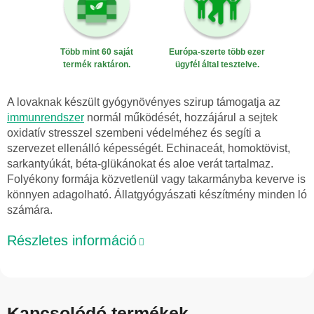
Több mint 60 saját
Európa-szerte több ezer
termék raktáron.
ügyfél által tesztelve.
A lovaknak készült gyógynövényes szirup támogatja az
immunrendszer
normál működését, hozzájárul a sejtek
oxidatív stresszel szembeni védelméhez és segíti a
szervezet ellenálló képességét. Echinaceát, homoktövist,
sarkantyúkát, béta-glükánokat és aloe verát tartalmaz.
Folyékony formája közvetlenül vagy takarmányba keverve is
könnyen adagolható. Állatgyógyászati készítmény minden ló
számára.
Részletes információ
Kapcsolódó termékek