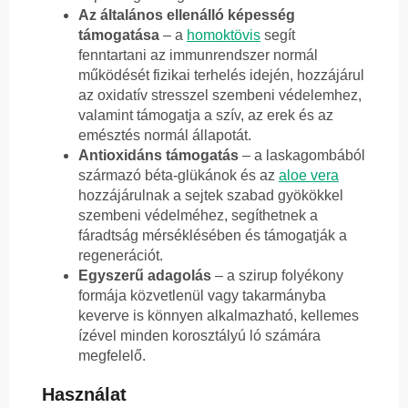
Az általános ellenálló képesség
támogatása
– a
homoktövis
segít
fenntartani az immunrendszer normál
működését fizikai terhelés idején, hozzájárul
az oxidatív stresszel szembeni védelemhez,
valamint támogatja a szív, az erek és az
emésztés normál állapotát.
Antioxidáns támogatás
– a laskagombából
származó béta-glükánok és az
aloe vera
hozzájárulnak a sejtek szabad gyökökkel
szembeni védelméhez, segíthetnek a
fáradtság mérséklésében és támogatják a
regenerációt.
Egyszerű adagolás
– a szirup folyékony
formája közvetlenül vagy takarmányba
keverve is könnyen alkalmazható, kellemes
ízével minden korosztályú ló számára
megfelelő.
Használat