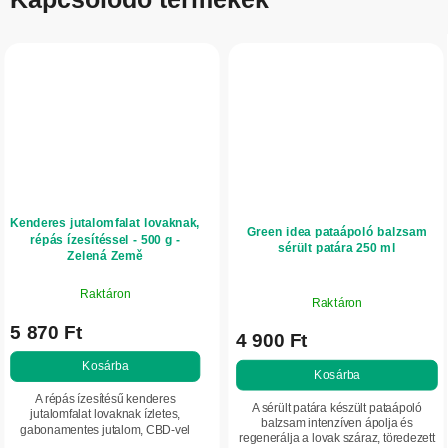
Kenderes jutalomfalat lovaknak,
Green idea pataápoló balzsam
répás ízesítéssel - 500 g -
sérült patára 250 ml
Zelená Země
Raktáron
Raktáron
5 870 Ft
4 900 Ft
Kosárba
Kosárba
A répás ízesítésű kenderes
A sérült patára készült pataápoló
jutalomfalat lovaknak ízletes,
balzsam intenzíven ápolja és
gabonamentes jutalom, CBD-vel
regenerálja a lovak száraz, töredezett
dúsítva a jó közérzet, az ízületek