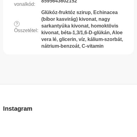
8595643602152
vonalkód
:
Glükóz-fruktóz szirup, Echinacea
(bíbor kasvirág) kivonat, nagy
?
sarkantyúka kivonat, homoktövis
Összetétel
:
kivonat, béta-1,3/1,6-D-glükán, Aloe
vera lé, glicerin, víz, kálium-szorbát,
nátrium-benzoát, C-vitamin
L
á
b
Instagram
l
é
c