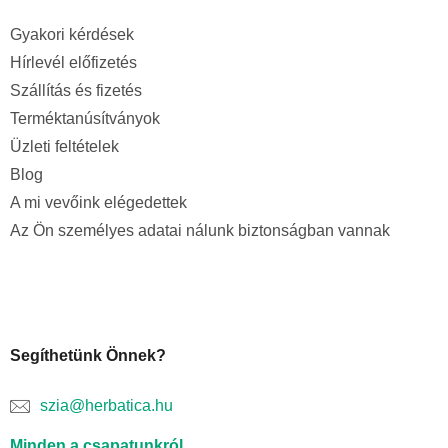
Gyakori kérdések
Hírlevél előfizetés
Szállítás és fizetés
Terméktanúsítványok
Üzleti feltételek
Blog
A mi vevőink elégedettek
Az Ön személyes adatai nálunk biztonságban vannak
Segíthetünk Önnek?
szia@herbatica.hu
Minden a csapatunkról