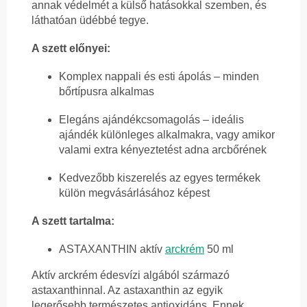
annak védelmét a külső hatásokkal szemben, és
láthatóan üdébbé tegye.
A szett előnyei:
Komplex nappali és esti ápolás – minden
bőrtípusra alkalmas
Elegáns ajándékcsomagolás – ideális
ajándék különleges alkalmakra, vagy amikor
valami extra kényeztetést adna arcbőrének
Kedvezőbb kiszerelés az egyes termékek
külön megvásárlásához képest
A szett tartalma:
ASTAXANTHIN aktív
arckrém
50 ml
Aktív arckrém édesvízi algából származó
astaxanthinnal. Az astaxanthin az egyik
legerősebb természetes antioxidáns. Ennek