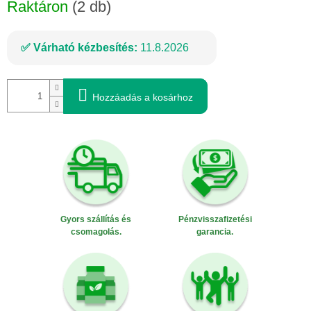
Raktáron
(2 db)
Várható kézbesítés:
11.8.2026
Hozzáadás a kosárhoz
Gyors szállítás és
Pénzvisszafizetési
csomagolás.
garancia.