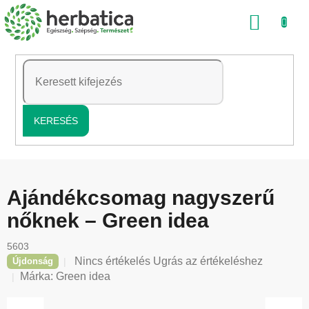
Ugrás
KOSÁ
a
fő
tartalomhoz
KERESÉS
Ajándékcsomag nagyszerű
nőknek – Green idea
5603
A
Nincs értékelés
Ugrás az értékeléshez
Újdonság
termék
Márka:
Green idea
átlagos
értékelése