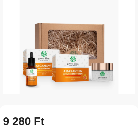
5-
ből
0,0
csillag.
9 280 Ft
Egységár: