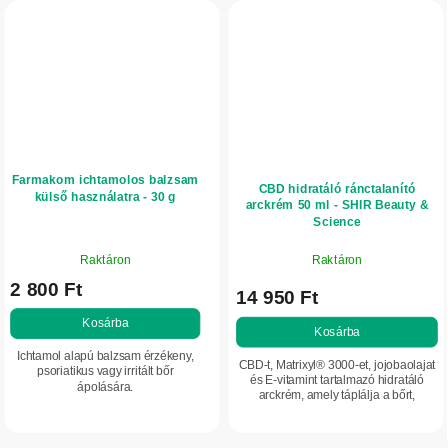
Farmakom ichtamolos balzsam
CBD hidratáló ránctalanító
külső használatra - 30 g
arckrém 50 ml - SHIR Beauty &
Science
A
Raktáron
Raktáron
termék
2 800 Ft
átlagos
14 950 Ft
értékelése
Kosárba
5-
Kosárba
ből
Ichtamol alapú balzsam érzékeny,
CBD-t, Matrixyl® 3000-et, jojobaolajat
5,0
psoriatikus vagy irritált bőr
és E-vitamint tartalmazó hidratáló
ápolására.
csillag.
arckrém, amely táplálja a bőrt,
javítjarugalmasságát, és láthatóan
csökkenti a ráncok megjelenését....