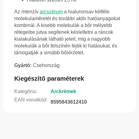
Az intenzív
arcszérum
a hialuronsav kétféle
molekulaméretét és további aktív hatóanyagokat
kombinál. A kisebb molekulák a bőr mélyebb
rétegeibe jutva segítenek késleltetni a ráncok
kialakulásának látható jeleit, míg a nagyobb
molekulák a bőr felszínén fejtik ki hatásukat, és
támogatják a simább bőrérzetet.
Gyártó:
Csehország
Kiegészítő paraméterek
Kategória
:
Arckrémek
EAN vonalkód
:
8595643612410