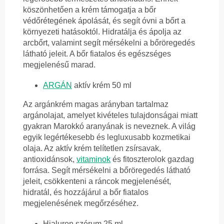
köszönhetően a krém támogatja a bőr
védőrétegének ápolását, és segít óvni a bőrt a
környezeti hatásoktól. Hidratálja és ápolja az
arcbőrt, valamint segít mérsékelni a bőröregedés
látható jeleit. A bőr fiatalos és egészséges
megjelenésű marad.
ARGÁN
aktív krém 50 ml
Az argánkrém magas arányban tartalmaz
argánolajat, amelyet kivételes tulajdonságai miatt
gyakran Marokkó aranyának is neveznek. A világ
egyik legértékesebb és legluxusabb kozmetikai
olaja. Az aktív krém telítetlen zsírsavak,
antioxidánsok,
vitaminok
és fitoszterolok gazdag
forrása. Segít mérsékelni a bőröregedés látható
jeleit, csökkenteni a ráncok megjelenését,
hidratál, és hozzájárul a bőr fiatalos
megjelenésének megőrzéséhez.
Hialuron szérum 25 ml