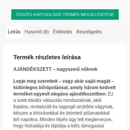
ÖSSZES KAPCSOLÓDÓ TERMÉK MEGJELENÍTÉSE
Leírás
Hasonló (8)
Értékelés
Beszélgetés
Termék részletes leírása
AJÁNDÉKSZETT – nagyszerű nőknek
Lepje meg szeretteit – vagy akár saját magát –
különleges bőrápolással, amely három kedvelt
terméket egyesít elegáns ajándékszettben.
Ez
a szett ideális választás mindazoknak, akik
fiatalos, revitalizált és ragyogó arcbőrre vágynak,
készen a kihívásokkal és örömteli pillanatokkal
teli napokra. Minden lépés úgy lett megtervezve,
hogy hidratálja és táplálja a bőrt, támogassa