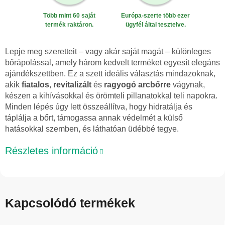
Több mint 60 saját
Európa-szerte több ezer
termék raktáron.
ügyfél által tesztelve.
Lepje meg szeretteit – vagy akár saját magát – különleges
bőrápolással, amely három kedvelt terméket egyesít elegáns
ajándékszettben. Ez a szett ideális választás mindazoknak,
akik
fiatalos
,
revitalizált
és
ragyogó arcbőrre
vágynak,
készen a kihívásokkal és örömteli pillanatokkal teli napokra.
Minden lépés úgy lett összeállítva, hogy hidratálja és
táplálja a bőrt, támogassa annak védelmét a külső
hatásokkal szemben, és láthatóan üdébbé tegye.
Részletes információ
Kapcsolódó termékek