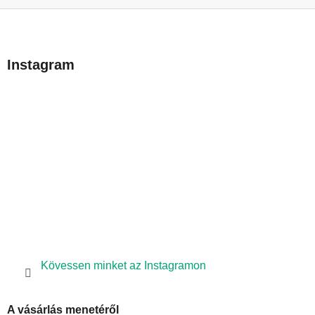
L
á
b
Instagram
l
é
c
Kövessen minket az Instagramon
A vásárlás menetéről