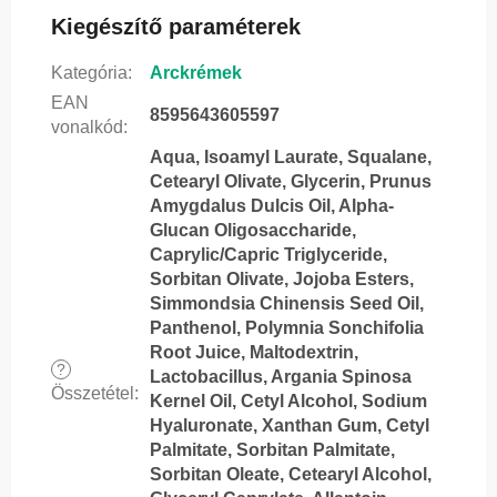
Kiegészítő paraméterek
Kategória
:
Arckrémek
EAN
8595643605597
vonalkód
:
Aqua, Isoamyl Laurate, Squalane,
Cetearyl Olivate, Glycerin, Prunus
Amygdalus Dulcis Oil, Alpha-
Glucan Oligosaccharide,
Caprylic/Capric Triglyceride,
Sorbitan Olivate, Jojoba Esters,
Simmondsia Chinensis Seed Oil,
Panthenol, Polymnia Sonchifolia
Root Juice, Maltodextrin,
?
Lactobacillus, Argania Spinosa
Összetétel
:
Kernel Oil, Cetyl Alcohol, Sodium
Hyaluronate, Xanthan Gum, Cetyl
Palmitate, Sorbitan Palmitate,
Sorbitan Oleate, Cetearyl Alcohol,