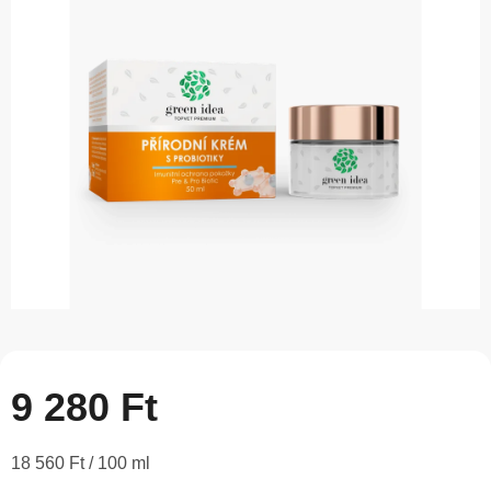
5-
ből
0,0
csillag.
9 280 Ft
Egységár:
18 560 Ft / 100 ml