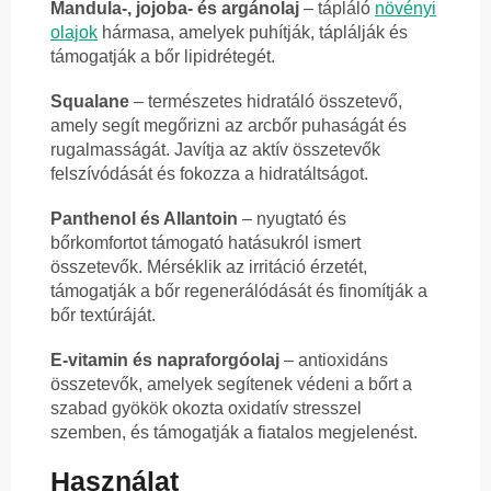
Mandula-, jojoba- és argánolaj
– tápláló
növényi
olajok
hármasa, amelyek puhítják, táplálják és
támogatják a bőr lipidrétegét.
Squalane
– természetes hidratáló összetevő,
amely segít megőrizni az arcbőr puhaságát és
rugalmasságát. Javítja az aktív összetevők
felszívódását és fokozza a hidratáltságot.
Panthenol és Allantoin
– nyugtató és
bőrkomfortot támogató hatásukról ismert
összetevők. Mérséklik az irritáció érzetét,
támogatják a bőr regenerálódását és finomítják a
bőr textúráját.
E-vitamin és napraforgóolaj
– antioxidáns
összetevők, amelyek segítenek védeni a bőrt a
szabad gyökök okozta oxidatív stresszel
szemben, és támogatják a fiatalos megjelenést.
Használat