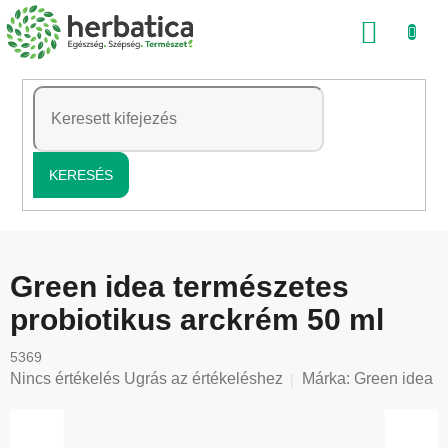
Ugrás
KOSÁ
a
fő
tartalomhoz
KERESÉS
Green idea természetes
probiotikus arckrém 50 ml
5369
A
Nincs értékelés
Ugrás az értékeléshez
Márka:
Green idea
termék
átlagos
értékelése