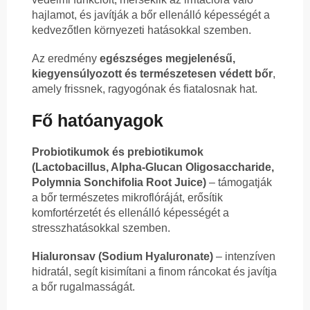
hajlamot, és javítják a bőr ellenálló képességét a
kedvezőtlen környezeti hatásokkal szemben.
Az eredmény
egészséges megjelenésű,
kiegyensúlyozott és természetesen védett bőr
,
amely frissnek, ragyogónak és fiatalosnak hat.
Fő hatóanyagok
Probiotikumok és prebiotikumok
(Lactobacillus, Alpha-Glucan Oligosaccharide,
Polymnia Sonchifolia Root Juice)
– támogatják
a bőr természetes mikroflóráját, erősítik
komfortérzetét és ellenálló képességét a
stresszhatásokkal szemben.
Hialuronsav (Sodium Hyaluronate)
– intenzíven
hidratál, segít kisimítani a finom ráncokat és javítja
a bőr rugalmasságát.