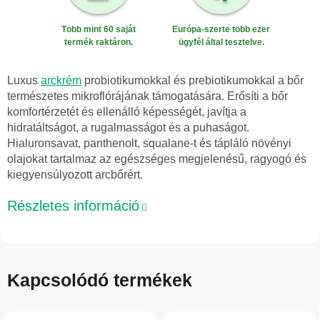
Több mint 60 saját
Európa-szerte több ezer
termék raktáron.
ügyfél által tesztelve.
Luxus
arckrém
probiotikumokkal és prebiotikumokkal a bőr
természetes mikroflórájának támogatására. Erősíti a bőr
komfortérzetét és ellenálló képességét, javítja a
hidratáltságot, a rugalmasságot és a puhaságot.
Hialuronsavat, panthenolt, squalane-t és tápláló növényi
olajokat tartalmaz az egészséges megjelenésű, ragyogó és
kiegyensúlyozott arcbőrért.
Részletes információ
Kapcsolódó termékek