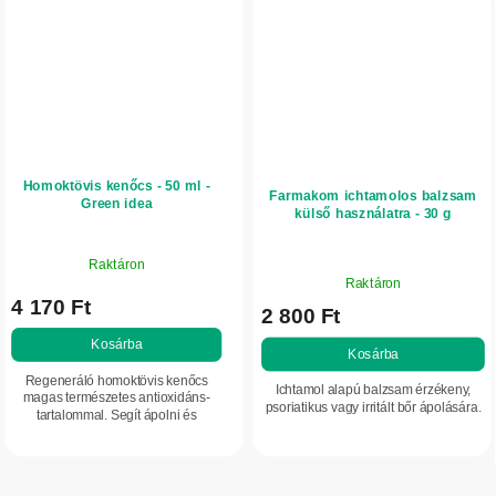
Homoktövis kenőcs - 50 ml -
Farmakom ichtamolos balzsam
Green idea
külső használatra - 30 g
Raktáron
A
Raktáron
termék
4 170 Ft
2 800 Ft
átlagos
értékelése
Kosárba
Kosárba
5-
Regeneráló homoktövis kenőcs
ből
Ichtamol alapú balzsam érzékeny,
magas természetes antioxidáns-
5,0
psoriatikus vagy irritált bőr ápolására.
tartalommal. Segít ápolni és
csillag.
megújítani a bőrt, támogatja a bőr
komfortérzetét kisebb sérülések,
irritáció, ekcémára...