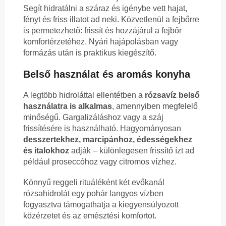
Segít hidratálni a száraz és igénybe vett hajat,
fényt és friss illatot ad neki. Közvetlenül a fejbőrre
is permetezhető: frissít és hozzájárul a fejbőr
komfortérzetéhez. Nyári hajápolásban vagy
formázás után is praktikus kiegészítő.
Belső használat és aromás konyha
A legtöbb hidroláttal ellentétben a
rózsavíz belső
használatra is alkalmas
, amennyiben megfelelő
minőségű. Gargalizáláshoz vagy a száj
frissítésére is használható. Hagyományosan
desszertekhez, marcipánhoz, édességekhez
és italokhoz
adják – különlegesen frissítő ízt ad
például proseccóhoz vagy citromos vízhez.
Könnyű reggeli rituáléként két evőkanál
rózsahidrolát egy pohár langyos vízben
fogyasztva támogathatja a kiegyensúlyozott
közérzetet és az emésztési komfortot.