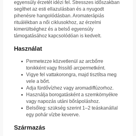
egyensúly érzetét idézi fel. Stresszes időszakban
segíthet az esti ellazulásban és a nyugodt
pihenésre hangolódásban. Aromaterápiás
rituálékban a női ciklusokhoz, az érzelmi
kimerültséghez és a belső egyensúly
támogatásához kapcsolódóan is kedvelt.
Használat
Permetezze közvetlenül az arcbőrre
tonikként vagy frissítő arcpermetként.
Vigye fel vattakorongra, majd tisztítsa meg
vele a bőrt.
Adja fürdővízhez vagy aromadiffúzorhoz.
Használja borogatásként a szemkörnyékre
vagy napozás utáni bőrápoláshoz.
Belsőleg: szükség szerint 1–2 teáskanállal
egy pohár vízbe keverve.
Származás