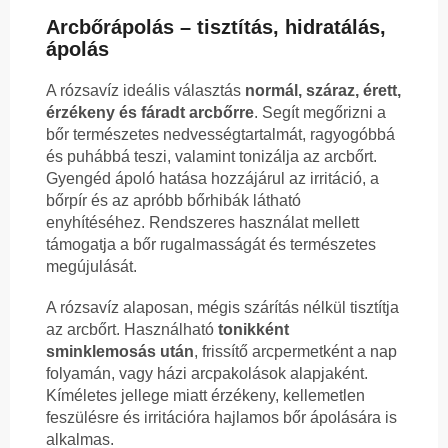
Arcbőrápolás – tisztítás, hidratálás,
ápolás
A rózsavíz ideális választás
normál, száraz, érett,
érzékeny és fáradt arcbőrre
. Segít megőrizni a
bőr természetes nedvességtartalmát, ragyogóbbá
és puhábbá teszi, valamint tonizálja az arcbőrt.
Gyengéd ápoló hatása hozzájárul az irritáció, a
bőrpír és az apróbb bőrhibák látható
enyhítéséhez. Rendszeres használat mellett
támogatja a bőr rugalmasságát és természetes
megújulását.
A rózsavíz alaposan, mégis szárítás nélkül tisztítja
az arcbőrt. Használható
tonikként
sminklemosás után
, frissítő arcpermetként a nap
folyamán, vagy házi arcpakolások alapjaként.
Kíméletes jellege miatt érzékeny, kellemetlen
feszülésre és irritációra hajlamos bőr ápolására is
alkalmas.