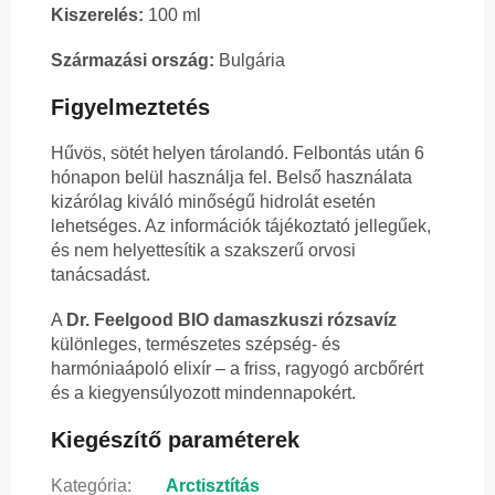
Kiszerelés:
100 ml
Származási ország:
Bulgária
Figyelmeztetés
Hűvös, sötét helyen tárolandó. Felbontás után 6
hónapon belül használja fel. Belső használata
kizárólag kiváló minőségű hidrolát esetén
lehetséges. Az információk tájékoztató jellegűek,
és nem helyettesítik a szakszerű orvosi
tanácsadást.
A
Dr. Feelgood BIO damaszkuszi rózsavíz
különleges, természetes szépség- és
harmóniaápoló elixír – a friss, ragyogó arcbőrért
és a kiegyensúlyozott mindennapokért.
Kiegészítő paraméterek
Kategória
:
Arctisztítás