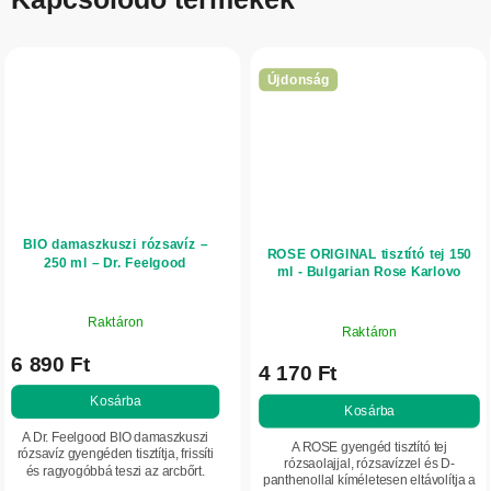
Újdonság
BIO damaszkuszi rózsavíz –
ROSE ORIGINAL tisztító tej 150
250 ml – Dr. Feelgood
ml - Bulgarian Rose Karlovo
Raktáron
Raktáron
6 890 Ft
4 170 Ft
Kosárba
Kosárba
A Dr. Feelgood BIO damaszkuszi
A ROSE gyengéd tisztító tej
rózsavíz gyengéden tisztítja, frissíti
rózsaolajjal, rózsavízzel és D-
és ragyogóbbá teszi az arcbőrt.
panthenollal kíméletesen eltávolítja a
Hidratál, nyugtatja az irritált bőrt, és