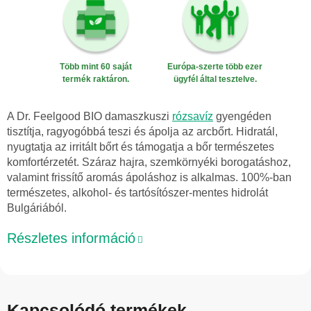
Több mint 60 saját
Európa-szerte több ezer
termék raktáron.
ügyfél által tesztelve.
A Dr. Feelgood BIO damaszkuszi
rózsavíz
gyengéden
tisztítja, ragyogóbbá teszi és ápolja az arcbőrt. Hidratál,
nyugtatja az irritált bőrt és támogatja a bőr természetes
komfortérzetét. Száraz hajra, szemkörnyéki borogatáshoz,
valamint frissítő aromás ápoláshoz is alkalmas. 100%-ban
természetes, alkohol- és tartósítószer-mentes hidrolát
Bulgáriából.
Részletes információ
Kapcsolódó termékek