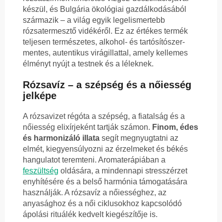
készül, és Bulgária ökológiai gazdálkodásából
származik – a világ egyik legelismertebb
rózsatermesztő vidékéről. Ez az értékes termék
teljesen természetes, alkohol- és tartósítószer-
mentes, autentikus virágillattal, amely kellemes
élményt nyújt a testnek és a léleknek.
Rózsavíz – a szépség és a nőiesség
jelképe
A rózsavizet régóta a szépség, a fiatalság és a
nőiesség elixírjeként tartják számon.
Finom, édes
és harmonizáló illata
segít megnyugtatni az
elmét, kiegyensúlyozni az érzelmeket és békés
hangulatot teremteni. Aromaterápiában a
feszültség
oldására, a mindennapi stresszérzet
enyhítésére és a belső harmónia támogatására
használják. A rózsavíz a nőiességhez, az
anyasághoz és a női ciklusokhoz kapcsolódó
ápolási rituálék kedvelt kiegészítője is.