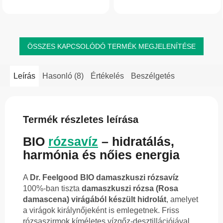
sminket és a szennyeződéseket,
támogatja a bőr természetes...
miközben tonizálja, hidratálja és
nyugtatja az...
ÖSSZES KAPCSOLÓDÓ TERMÉK MEGJELENÍTÉSE
Leírás
Hasonló (8)
Értékelés
Beszélgetés
Termék részletes leírása
BIO
rózsavíz
– hidratálás,
harmónia és nőies energia
A
Dr. Feelgood BIO damaszkuszi rózsavíz
100%-ban tiszta
damaszkuszi rózsa (Rosa
damascena) virágából készült hidrolát
, amelyet
a virágok királynőjeként is emlegetnek. Friss
rózsaszirmok kíméletes vízgőz-desztillációjával