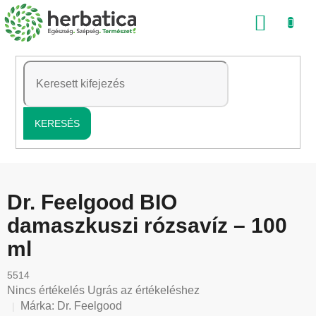
Ugrás
KOSÁ
a
fő
tartalomhoz
KERESÉS
Dr. Feelgood BIO
damaszkuszi rózsavíz – 100
ml
5514
A
Nincs értékelés
Ugrás az értékeléshez
termék
Márka:
Dr. Feelgood