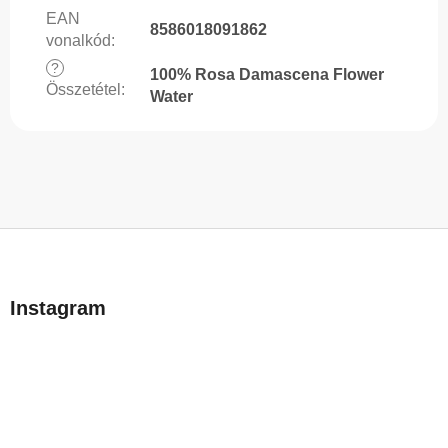
EAN
8586018091862
vonalkód
:
?
100% Rosa Damascena Flower
Összetétel
:
Water
L
á
b
Instagram
l
é
c