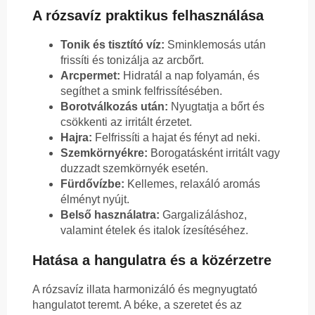
A rózsavíz praktikus felhasználása
Tonik és tisztító víz:
Sminklemosás után
frissíti és tonizálja az arcbőrt.
Arcpermet:
Hidratál a nap folyamán, és
segíthet a smink felfrissítésében.
Borotválkozás után:
Nyugtatja a bőrt és
csökkenti az irritált érzetet.
Hajra:
Felfrissíti a hajat és fényt ad neki.
Szemkörnyékre:
Borogatásként irritált vagy
duzzadt szemkörnyék esetén.
Fürdővízbe:
Kellemes, relaxáló aromás
élményt nyújt.
Belső használatra:
Gargalizáláshoz,
valamint ételek és italok ízesítéséhez.
Hatása a hangulatra és a közérzetre
A rózsavíz illata harmonizáló és megnyugtató
hangulatot teremt. A béke, a szeretet és az