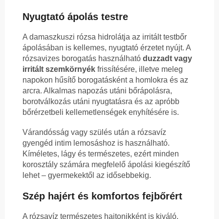
Nyugtató ápolás testre
A damaszkuszi rózsa hidrolátja az irritált testbőr
ápolásában is kellemes, nyugtató érzetet nyújt. A
rózsavizes borogatás használható
duzzadt vagy
irritált szemkörnyék
frissítésére, illetve meleg
napokon hűsítő borogatásként a homlokra és az
arcra. Alkalmas napozás utáni bőrápolásra,
borotválkozás utáni nyugtatásra és az apróbb
bőrérzetbeli kellemetlenségek enyhítésére is.
Várandósság vagy szülés után a rózsavíz
gyengéd intim lemosáshoz is használható.
Kíméletes, lágy és természetes, ezért minden
korosztály számára megfelelő ápolási kiegészítő
lehet – gyermekektől az idősebbekig.
Szép hajért és komfortos fejbőrért
A rózsavíz természetes hajtonikként is kiváló.