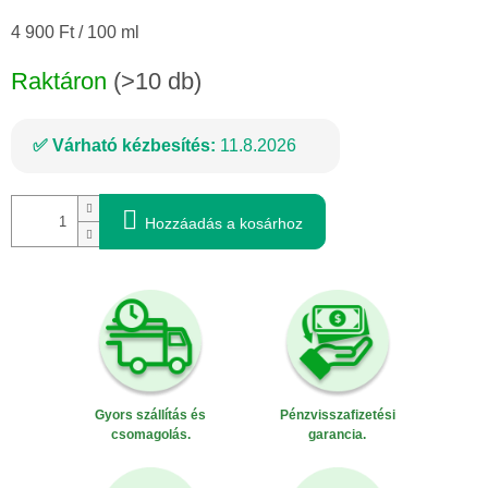
Egységár:
4 900 Ft / 100 ml
Raktáron
(>10 db)
Várható kézbesítés:
11.8.2026
Hozzáadás a kosárhoz
Gyors szállítás és
Pénzvisszafizetési
csomagolás.
garancia.