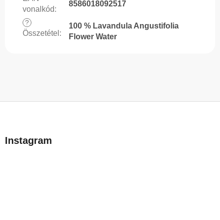
8586018092517
vonalkód
:
?
100 % Lavandula Angustifolia
Összetétel
:
Flower Water
L
á
b
Instagram
l
é
c