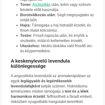
Toner:
Arctisztítás
után, krém vagy szérum
felvitele előtt használja.
Borotválkozás után:
Segít megnyugtatni az
irritált bőrt.
Hajra:
Támogatja a haj hidratált érzetét, és
finom illatot kölcsönöz.
Testre:
Frissít napozás után, és enyhíti a
viszketés, irritáció kellemetlen érzetét.
Utazáshoz:
Ideális táskába való frissítő arc-
és kézpermetként.
A keskenylevelű levendula
különlegessége
A
angustifolia
levendulát az aromaterápiában az
egyik
leglágyabb és legértékesebb
levendulafajként
tartják számon. Hidrolátuma
természetes módon támogatja a
test és a lélek
harmonikus érzetét
: felfrissítheti a fáradt embert,
miközben nyugodtabb hangulatot teremthet.