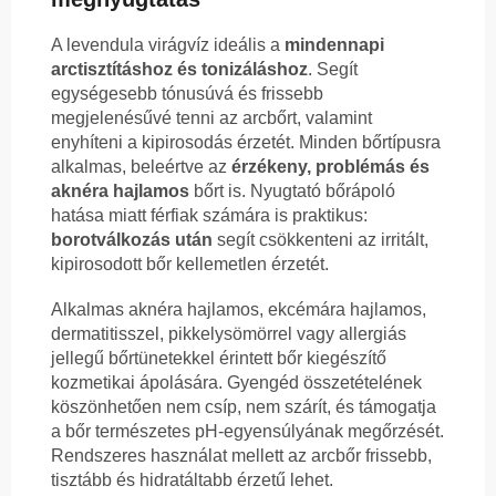
A levendula virágvíz ideális a
mindennapi
arctisztításhoz és tonizáláshoz
. Segít
egységesebb tónusúvá és frissebb
megjelenésűvé tenni az arcbőrt, valamint
enyhíteni a kipirosodás érzetét. Minden bőrtípusra
alkalmas, beleértve az
érzékeny, problémás és
aknéra hajlamos
bőrt is. Nyugtató bőrápoló
hatása miatt férfiak számára is praktikus:
borotválkozás után
segít csökkenteni az irritált,
kipirosodott bőr kellemetlen érzetét.
Alkalmas aknéra hajlamos, ekcémára hajlamos,
dermatitisszel, pikkelysömörrel vagy allergiás
jellegű bőrtünetekkel érintett bőr kiegészítő
kozmetikai ápolására. Gyengéd összetételének
köszönhetően nem csíp, nem szárít, és támogatja
a bőr természetes pH-egyensúlyának megőrzését.
Rendszeres használat mellett az arcbőr frissebb,
tisztább és hidratáltabb érzetű lehet.