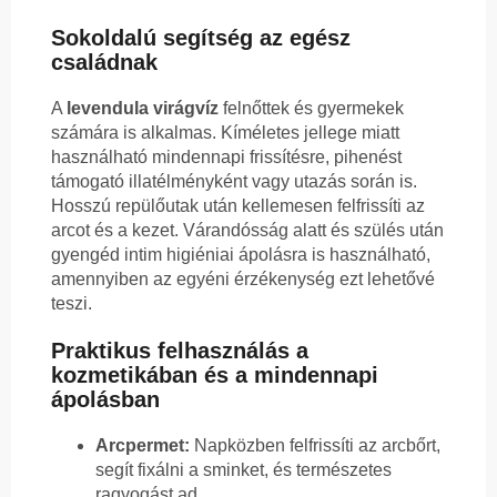
Sokoldalú segítség az egész
családnak
A
levendula virágvíz
felnőttek és gyermekek
számára is alkalmas. Kíméletes jellege miatt
használható mindennapi frissítésre, pihenést
támogató illatélményként vagy utazás során is.
Hosszú repülőutak után kellemesen felfrissíti az
arcot és a kezet. Várandósság alatt és szülés után
gyengéd intim higiéniai ápolásra is használható,
amennyiben az egyéni érzékenység ezt lehetővé
teszi.
Praktikus felhasználás a
kozmetikában és a mindennapi
ápolásban
Arcpermet:
Napközben felfrissíti az arcbőrt,
segít fixálni a sminket, és természetes
ragyogást ad.