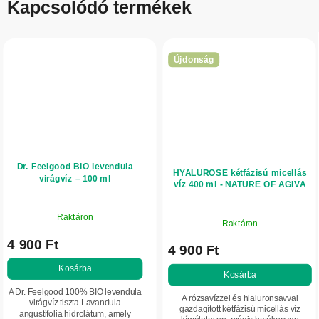
Kapcsolódó termékek
Újdonság
Dr. Feelgood BIO levendula
HYALUROSE kétfázisú micellás
virágvíz – 100 ml
víz 400 ml - NATURE OF AGIVA
Raktáron
Raktáron
4 900 Ft
4 900 Ft
Kosárba
Kosárba
A Dr. Feelgood 100% BIO levendula
A rózsavízzel és hialuronsavval
virágvíz tiszta Lavandula
gazdagított kétfázisú micellás víz
angustifolia hidrolátum, amely