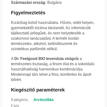
Származási ország:
Bulgária
Figyelmeztetés
Kizárólag külső használatra. Hűvös, sötét helyen,
gyermekektől elzárva tárolandó. Az információk
tájékoztató jellegűek, és nem helyettesítik a
szakorvosi tanácsadást. A termék tisztán
természetes, alkohol, tartósítószerek és
szintetikus parfümök nélkül.
A
Dr. Feelgood BIO levendula virágvíz
a
természetes tisztaság, a finom illat és a sokoldalú
használhatóság harmonikus kombinációja.
Mindennapi társ lehet a friss, komfortos és ápolt
bőrért.
Kiegészítő paraméterek
Kategória
:
Arctisztítás
EAN