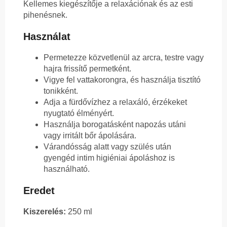
Kellemes kiegészítője a relaxációnak és az esti
pihenésnek.
Használat
Permetezze közvetlenül az arcra, testre vagy
hajra frissítő permetként.
Vigye fel vattakorongra, és használja tisztító
tonikként.
Adja a fürdővízhez a relaxáló, érzékeket
nyugtató élményért.
Használja borogatásként napozás utáni
vagy irritált bőr ápolására.
Várandósság alatt vagy szülés után
gyengéd intim higiéniai ápoláshoz is
használható.
Eredet
Kiszerelés:
250 ml