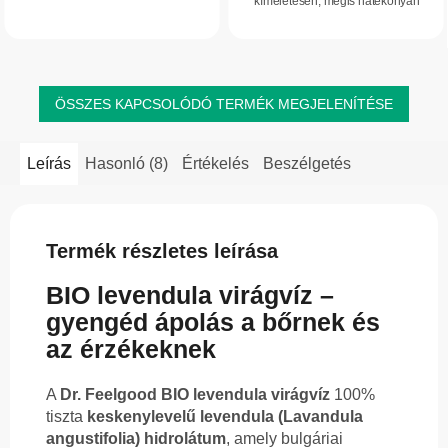
kíméletesen, mégis hatékonyan
nyugtatja, tonizálja és üdébbé teszi
távolítja el akár a vízálló sminket is.
az arcbőrt. Gyengéden hűsít,
94% természetes eredetű összetevőt...
hidratál, és...
ÖSSZES KAPCSOLÓDÓ TERMÉK MEGJELENÍTÉSE
Leírás
Hasonló (8)
Értékelés
Beszélgetés
Termék részletes leírása
BIO levendula virágvíz –
gyengéd ápolás a bőrnek és
az érzékeknek
A
Dr. Feelgood BIO levendula virágvíz
100%
tiszta
keskenylevelű levendula (Lavandula
angustifolia) hidrolátum
, amely bulgáriai