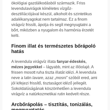
ökológiai gazdálkodásból származik. Friss
levendulavirágok kíméletes vízgőz-
desztillációjával készül, alkoholt és szintetikus
adalékanyagokat nem tartalmaz. Ez a finom
virágvíz frissíti, ápolja és segít megnyugtatni a
bőrt, miközben a nyugalom és harmónia érzetét
kelti.
Finom illat és természetes bőrápoló
hatás
A levendula virágvíz illata
fanyar-édeskés,
mézes jegyekkel
– lágyabb, mint az illóolajé. A
frissen mosott ruha tiszta illatát idézi. A levendula
neve a latin
lavare
, azaz „mosni” szóból ered, ami
jól kifejezi frissítő, tisztaságot idéző jellegét.
Sokoldalúságának köszönhetően a levendula
virágvíz a natúrkozmetikai rutin kedvelt része.
Arcbőrápolás – tisztítás, tonizálás,
megnyugtatás