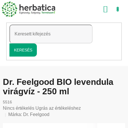
Ugrás
KOSÁ
a
fő
tartalomhoz
KERESÉS
Dr. Feelgood BIO levendula
virágvíz - 250 ml
5516
A
Nincs értékelés
Ugrás az értékeléshez
termék
Márka:
Dr. Feelgood
átlagos
értékelése