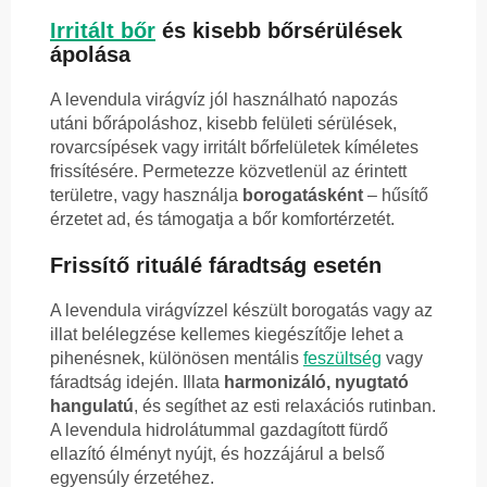
Irritált bőr
és kisebb bőrsérülések
ápolása
A levendula virágvíz jól használható napozás
utáni bőrápoláshoz, kisebb felületi sérülések,
rovarcsípések vagy irritált bőrfelületek kíméletes
frissítésére. Permetezze közvetlenül az érintett
területre, vagy használja
borogatásként
– hűsítő
érzetet ad, és támogatja a bőr komfortérzetét.
Frissítő rituálé fáradtság esetén
A levendula virágvízzel készült borogatás vagy az
illat belélegzése kellemes kiegészítője lehet a
pihenésnek, különösen mentális
feszültség
vagy
fáradtság idején. Illata
harmonizáló, nyugtató
hangulatú
, és segíthet az esti relaxációs rutinban.
A levendula hidrolátummal gazdagított fürdő
ellazító élményt nyújt, és hozzájárul a belső
egyensúly érzetéhez.