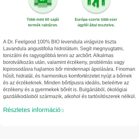
Több mint 60 saját
Európa-szerte több ezer
termék raktáron.
ügyfél által tesztelve.
A Dr. Feelgood 100% BIO levendula virágvize tiszta
Lavandula angustifolia hidrolátum. Segít megnyugtatni,
tonizálni és ragyogóbbá tenni az arcbőrt. Alkalmas
borotválkozás után, valamint érzékeny, problémás vagy
kipirosodásra hajlamos bőr mindennapi ápolására. Finoman
hűsít, hidratál, és harmonikus komfortérzetet nyújt a bőrnek
és az érzékeknek. Minden bőrtípusra ideális, beleértve az
érzékeny és a gyermekek bőrét is. Bulgáriából, ökológiai
gazdálkodásból származik, alkohol és tartósítószerek nélkül.
Részletes információ