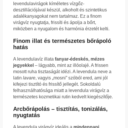
levendulavirágok kíméletes vízgőz-
desztillációjával készül, alkoholt és szintetikus
adalékanyagokat nem tartalmaz. Ez a finom
virágvíz nyugtatja, frissíti és ápolja a bőrt,
miközben a nyugalom és harmónia érzetét kelti.
Finom illat és természetes bőrápoló
hatás
A levendulavíz illata
fanyar-édeskés, mézes
jegyekkel
– lágyabb, mint az illóolajé. A frissen
mosott ruha tisztaságát idézi. A levendula neve a
latin
lavare
, vagyis „mosni” szóból ered, ami jól
kifejezi tisztító és frissítő jellegét. Sokoldalú
felhasználhatósága miatt a levendula virágvíz a
természetes kozmetikai rutin kedvelt kiegészítője.
Arcbőrápolás – tisztítás, tonizálás,
nyugtatás
A levendula virágvíz ideális a
mindennapi