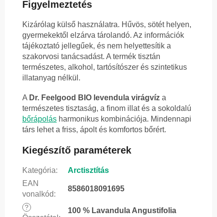
Figyelmeztetés
Kizárólag külső használatra. Hűvös, sötét helyen,
gyermekektől elzárva tárolandó. Az információk
tájékoztató jellegűek, és nem helyettesítik a
szakorvosi tanácsadást. A termék tisztán
természetes, alkohol, tartósítószer és szintetikus
illatanyag nélkül.
A
Dr. Feelgood BIO levendula virágvíz
a
természetes tisztaság, a finom illat és a sokoldalú
bőrápolás
harmonikus kombinációja. Mindennapi
társ lehet a friss, ápolt és komfortos bőrért.
Kiegészítő paraméterek
Kategória
:
Arctisztítás
EAN
8586018091695
vonalkód
:
?
100 % Lavandula Angustifolia