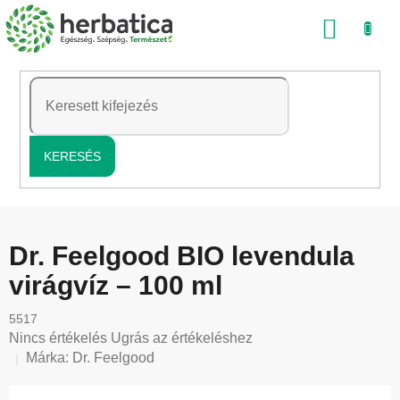
Ugrás
KOSÁ
a
fő
tartalomhoz
KERESÉS
Dr. Feelgood BIO levendula
virágvíz – 100 ml
5517
A
Nincs értékelés
Ugrás az értékeléshez
termék
Márka:
Dr. Feelgood
átlagos
értékelése