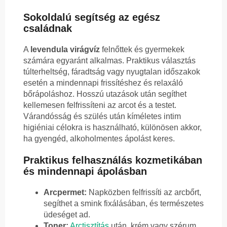
Sokoldalú segítség az egész
családnak
A
levendula virágvíz
felnőttek és gyermekek
számára egyaránt alkalmas. Praktikus választás
túlterheltség, fáradtság vagy nyugtalan időszakok
esetén a mindennapi frissítéshez és relaxáló
bőrápoláshoz. Hosszú utazások után segíthet
kellemesen felfrissíteni az arcot és a testet.
Várandósság és szülés után kíméletes intim
higiéniai célokra is használható, különösen akkor,
ha gyengéd, alkoholmentes ápolást keres.
Praktikus felhasználás kozmetikában
és mindennapi ápolásban
Arcpermet:
Napközben felfrissíti az arcbőrt,
segíthet a smink fixálásában, és természetes
üdeséget ad.
Toner:
Arctisztítás
után, krém vagy szérum