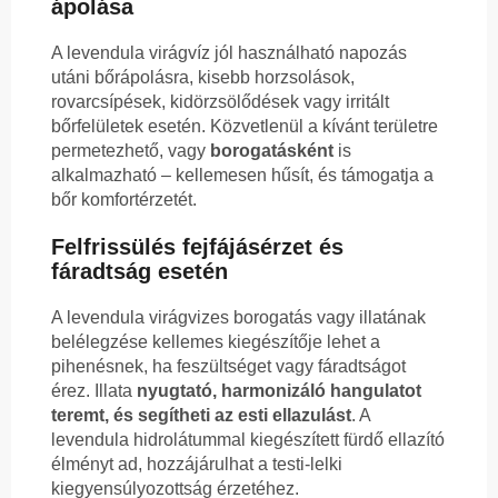
ápolása
A levendula virágvíz jól használható napozás
utáni bőrápolásra, kisebb horzsolások,
rovarcsípések, kidörzsölődések vagy irritált
bőrfelületek esetén. Közvetlenül a kívánt területre
permetezhető, vagy
borogatásként
is
alkalmazható – kellemesen hűsít, és támogatja a
bőr komfortérzetét.
Felfrissülés fejfájásérzet és
fáradtság esetén
A levendula virágvizes borogatás vagy illatának
belélegzése kellemes kiegészítője lehet a
pihenésnek, ha feszültséget vagy fáradtságot
érez. Illata
nyugtató, harmonizáló hangulatot
teremt, és segítheti az esti ellazulást
. A
levendula hidrolátummal kiegészített fürdő ellazító
élményt ad, hozzájárulhat a testi-lelki
kiegyensúlyozottság érzetéhez.