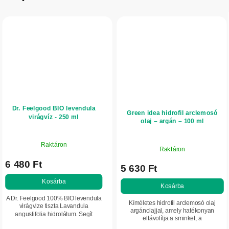
Dr. Feelgood BIO levendula
Green idea hidrofil arclemosó
virágvíz - 250 ml
olaj – argán – 100 ml
Raktáron
Raktáron
6 480 Ft
5 630 Ft
Kosárba
Kosárba
A Dr. Feelgood 100% BIO levendula
Kíméletes hidrofil arclemosó olaj
virágvize tiszta Lavandula
argánolajjal, amely hatékonyan
angustifolia hidrolátum. Segít
eltávolítja a sminket, a
megnyugtatni, tonizálni és
szennyeződéseket és a vízálló