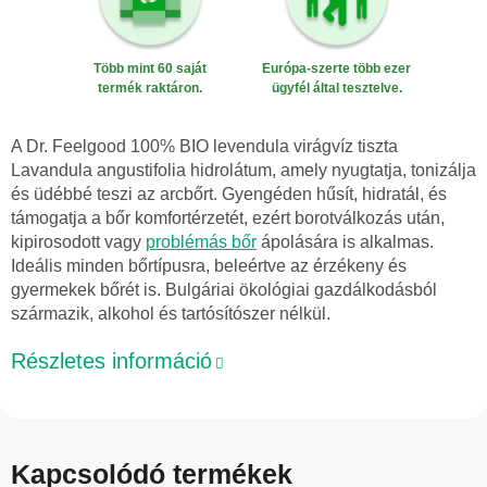
Több mint 60 saját
Európa-szerte több ezer
termék raktáron.
ügyfél által tesztelve.
A Dr. Feelgood 100% BIO levendula virágvíz tiszta
Lavandula angustifolia hidrolátum, amely nyugtatja, tonizálja
és üdébbé teszi az arcbőrt. Gyengéden hűsít, hidratál, és
támogatja a bőr komfortérzetét, ezért borotválkozás után,
kipirosodott vagy
problémás bőr
ápolására is alkalmas.
Ideális minden bőrtípusra, beleértve az érzékeny és
gyermekek bőrét is. Bulgáriai ökológiai gazdálkodásból
származik, alkohol és tartósítószer nélkül.
Részletes információ
Kapcsolódó termékek