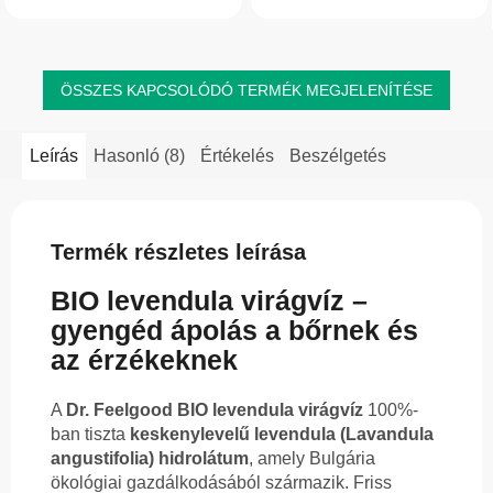
ragyogóbbá tenni az arcbőrt.
szempillaspirált is. Magas
Alkalmas borotválkozás után,...
hemisqualane-tartalmának...
ÖSSZES KAPCSOLÓDÓ TERMÉK MEGJELENÍTÉSE
Leírás
Hasonló (8)
Értékelés
Beszélgetés
Termék részletes leírása
BIO levendula virágvíz –
gyengéd ápolás a bőrnek és
az érzékeknek
A
Dr. Feelgood BIO levendula virágvíz
100%-
ban tiszta
keskenylevelű levendula (Lavandula
angustifolia) hidrolátum
, amely Bulgária
ökológiai gazdálkodásából származik. Friss