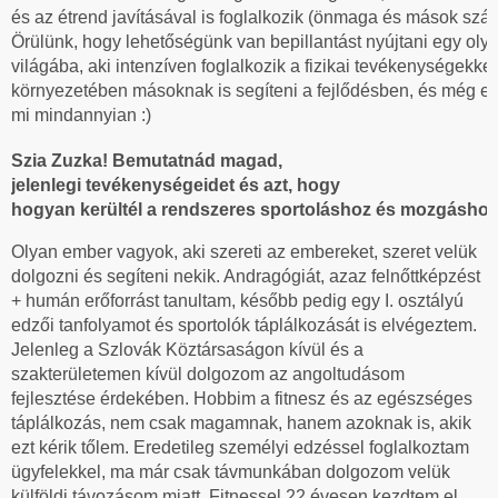
és az étrend javításával is foglalkozik (önmaga és mások szám
Örülünk, hogy lehetőségünk van bepillantást nyújtani egy ol
világába, aki intenzíven foglalkozik a fizikai tevékenységekkel,
környezetében másoknak is segíteni a fejlődésben, és még eme
mi mindannyian :)
Szia Zuzka! Bemutatnád magad, 
jelenlegi tevékenységeidet és azt, hogy
hogyan kerültél a rendszeres sportoláshoz és mozgásho
Olyan ember vagyok, aki szereti az embereket, szeret velük
dolgozni és segíteni nekik. Andragógiát, azaz felnőttképzést
+ humán erőforrást tanultam, később pedig egy I. osztályú
edzői tanfolyamot és sportolók táplálkozását is elvégeztem.
Jelenleg a Szlovák Köztársaságon kívül és a
szakterületemen kívül dolgozom az angoltudásom
fejlesztése érdekében. Hobbim a fitnesz és az egészséges
táplálkozás, nem csak magamnak, hanem azoknak is, akik
ezt kérik tőlem. Eredetileg személyi edzéssel foglalkoztam
ügyfelekkel, ma már csak távmunkában dolgozom velük
külföldi távozásom miatt. Fitnessel 22 évesen kezdtem el