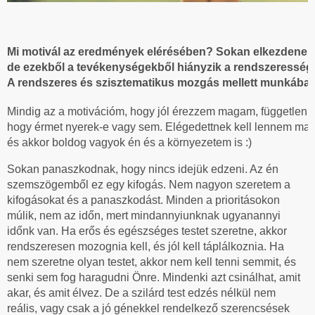
Mi motivál az eredmények elérésében? Sokan elkezdenek e
de ezekből a tevékenységekből hiányzik a rendszeresség
A rendszeres és szisztematikus mozgás mellett munkába is
Mindig az a motivációm, hogy jól érezzem magam, függetlenül 
hogy érmet nyerek-e vagy sem. Elégedettnek kell lennem m
és akkor boldog vagyok én és a környezetem is :)
Sokan panaszkodnak, hogy nincs idejük edzeni. Az én
szemszögemből ez egy kifogás. Nem nagyon szeretem a
kifogásokat és a panaszkodást. Minden a prioritásokon
múlik, nem az időn, mert mindannyiunknak ugyanannyi
időnk van. Ha erős és egészséges testet szeretne, akkor
rendszeresen mozognia kell, és jól kell táplálkoznia. Ha
nem szeretne olyan testet, akkor nem kell tenni semmit, és
senki sem fog haragudni Önre. Mindenki azt csinálhat, amit
akar, és amit élvez. De a szilárd test edzés nélkül nem
reális, vagy csak a jó génekkel rendelkező szerencsések