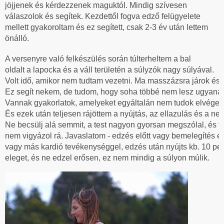
jöjjenek és kérdezzenek maguktól. Mindig szívesen
válaszolok és segítek. Kezdettől fogva edző felügyelete
mellett gyakoroltam és ez segített, csak 2-3 év után lettem
önálló.
A versenyre való felkészülés során túlterheltem a bal 
oldalt a lapocka és a váll területén a súlyzók nagy súlyával. 
Volt idő, amikor nem tudtam vezetni. Ma masszázsra járok és n
Ez segít nekem, de tudom, hogy soha többé nem lesz ugyanaz
Vannak gyakorlatok, amelyeket egyáltalán nem tudok elvégezn
És ezek után teljesen rájöttem a nyújtás, az ellazulás és a ne
Ne becsülj alá semmit, a test nagyon gyorsan megszólal, és tu
nem vigyázol rá. Javaslatom - edzés előtt vagy bemelegítés eg
vagy más kardió tevékenységgel, edzés után nyújts kb. 10 per
eleget, és ne edzel erősen, ez nem mindig a súlyon múlik.