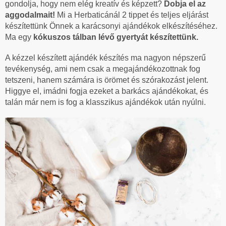
gondolja, hogy nem elég kreatív és képzett?
Dobja el az
aggodalmait!
Mi a Herbaticánál 2 tippet és teljes eljárást
készítettünk Önnek a karácsonyi ajándékok elkészítéséhez.
Ma egy
kókuszos tálban lévő gyertyát készítettünk.
A kézzel készített ajándék készítés ma nagyon népszerű
tevékenység, ami nem csak a megajándékozottnak fog
tetszeni, hanem számára is örömet és szórakozást jelent.
Higgye el, imádni fogja ezeket a barkács ajándékokat, és
talán már nem is fog a klasszikus ajándékok után nyúlni.