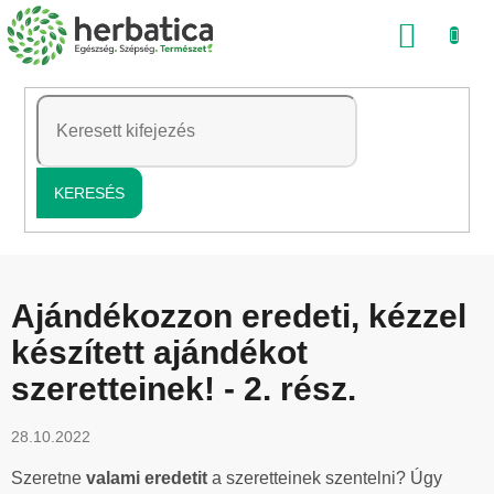
Ugrás
KOSÁ
a
fő
tartalomhoz
KERESÉS
Ajándékozzon eredeti, kézzel
készített ajándékot
szeretteinek! - 2. rész.
28.10.2022
Szeretne
valami eredetit
a szeretteinek szentelni? Úgy