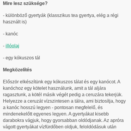
Mire lesz szüksége?
- különböző gyertyák (klasszikus tea gyertya, elég a régi
használt is)
- kanóc
-
illóolaj
- egy kókuszos tál
Megközelítés
Először elkészítünk egy kókuszos tálat és egy kanócot. A
kanóchoz egy kötelet használunk, amit a tál aljára
ragasztunk, a kötél másik végét pedig a ceruzára tekerjük.
Helyezze a ceruzát vízszintesen a tálra, ami biztosítja, hogy
a kanóc hosszú legyen - pontosan megfelelő, és
mindenekelőtt egyenes legyen. A gyertyákat kisebb
darabokra vágjuk, hogy gyorsabban oldódjanak. Az apróra
vágott gyertyákat vízfürdőben oldjuk, feloldódásuk után