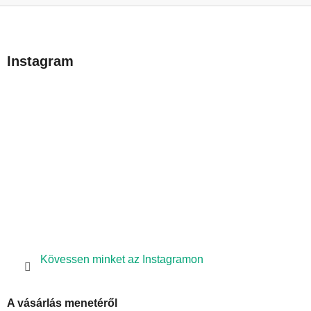
L
á
b
Instagram
l
é
c
Kövessen minket az Instagramon
A vásárlás menetéről