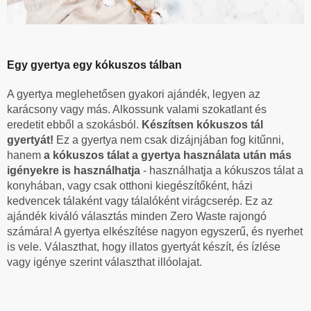
Egy gyertya egy kókuszos tálban
A gyertya meglehetősen gyakori ajándék, legyen az
karácsony vagy más. Alkossunk valami szokatlant és
eredetit ebből a szokásból.
Készítsen kókuszos tál
gyertyát!
Ez a gyertya nem csak dizájnjában fog kitűnni,
hanem
a kókuszos tálat a gyertya használata után más
igényekre is használhatja
- használhatja a kókuszos tálat a
konyhában, vagy csak otthoni kiegészítőként, házi
kedvencek tálaként vagy tálalóként virágcserép. Ez az
ajándék kiváló választás minden Zero Waste rajongó
számára! A gyertya elkészítése nagyon egyszerű, és nyerhet
is vele. Választhat, hogy illatos gyertyát készít, és ízlése
vagy igénye szerint választhat illóolajat.