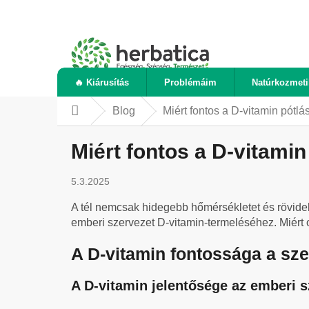
Ugrás
a
fő
tartalomhoz
🔥 Kiárusítás
Problémáim
Natúrkozmet
Blog
Miért fontos a D-vitamin pótlá
Kezdőlap
Miért fontos a D-vitamin
5.3.2025
A tél nemcsak hidegebb hőmérsékletet és rövide
emberi szervezet D-vitamin-termeléséhez. Miért 
A D-vitamin fontossága a sz
A D-vitamin jelentősége az emberi 