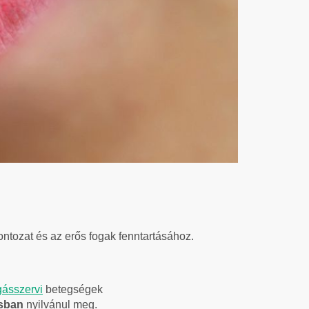
ontozat és az erős fogak fenntartásához.
ásszervi
betegségek
ásban
nyilvánul meg.