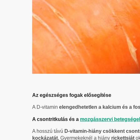
Az egészséges fogak elősegítése
A D-vitamin
elengedhetetlen a kalcium és a fo
A csontritkulás és a
mozgásszervi betegsége
A hosszú távú
D-vitamin-hiány
csökkent csont
kockázatát.
Gyermekeknél a hiány
rickettsiát
ok