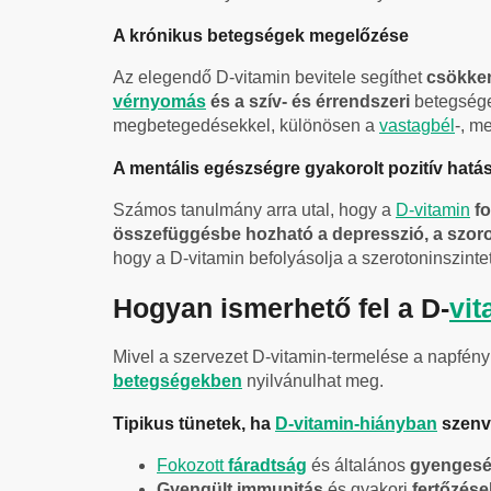
A krónikus betegségek megelőzése
Az elegendő D-vitamin bevitele segíthet
csökken
vérnyomás
és a szív- és érrendszeri
betegség
megbetegedésekkel, különösen a
vastagbél
-, m
A mentális egészségre gyakorolt pozitív hat
Számos tanulmány arra utal, hogy a
D-vitamin
f
összefüggésbe hozható
a depresszió, a szo
hogy a D-vitamin befolyásolja a szerotoninszinte
Hogyan ismerhető fel a D-
vit
Mivel a szervezet D-vitamin-termelése a napfényn
betegségekben
nyilvánulhat meg.
Tipikus tünetek, ha
D-vitamin-hiányban
szenv
Fokozott
fáradtság
és általános
gyenges
Gyengült immunitás
és gyakori
fertőzése