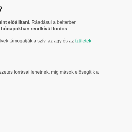
?
t előállítani.
Ráadásul a beltérben
li hónapokban rendkívül fontos
.
lyek támogatják a szív, az agy és az
ízületek
zetes forrásai lehetnek, míg mások elősegítik a