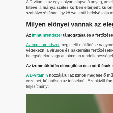
A D-vitamin az egyik olyan alapvető anyag, am
kitéve
, a
hiánya széles körben elterjedt, külö
szabályozásában, így közvetlenül befolyásolja 
Milyen előnyei vannak az el
Az
immunrendszer
támogatása és a fertőzése
Az immunrendszer
megfelelő működése nagymérté
védekezni a vírusos és bakteriális fertőzése
betegségekre vagy autoimmun rendellenességek
Az izomműködés elősegítése és a sérülések
A D-vitamin
hozzájárul az izmok megfelelő 
vezethet, különösen az időseknél. Ezenkívül
font
teljesítményt.