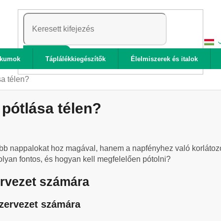
KERESÉS
ikumok
Táplálékkiegészítők
Élelmiszerek és italok
sa télen?
 pótlása télen?
bb nappalokat hoz magával, hanem a napfényhez való korlátozot
olyan fontos, és hogyan kell megfelelően pótolni?
ervezet számára
szervezet számára