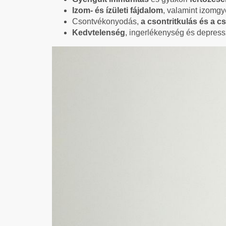
Izom- és ízületi fájdalom
, valamint izomg
Csontvékonyodás,
a csontritkulás és a c
Kedvtelenség
, ingerlékenység és depress