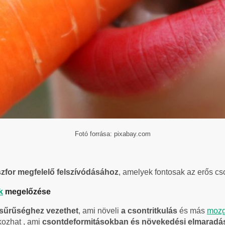
Fotó forrása: pixabay.com
szfor megfelelő felszívódásához
, amelyek fontosak az erős cs
k
megelőzése
sűrűséghez vezethet
, ami növeli
a csontritkulás
és más
mozg
ozhat , ami
csontdeformitásokban és növekedési elmarad