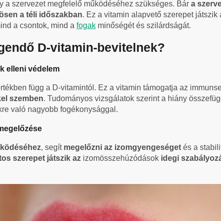
ely a szervezet megfelelő működéséhez szükséges. Bár
a szerve
nösen a téli időszakban
. Ez a vitamin alapvető szerepet játszik
mind a csontok, mind a
fogak
minőségét és szilárdságát.
egendő D-vitamin-bevitelnek?
k elleni védelem
kben függ a D-vitamintól. Ez a vitamin támogatja az immunsejt
kkel szemben
. Tudományos vizsgálatok szerint a hiány összefüg
re való nagyobb fogékonysággal.
 megelőzése
működéséhez
, segít
megelőzni az izomgyengeséget
és a stabil
os szerepet játszik az
izomösszehúzódások
idegi szabályo