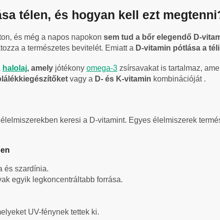
ása télen, és hogyan kell ezt megtenni
onton, és még a napos napokon
sem tud a bőr elegendő D-vitamin
tozza a természetes bevitelét. Emiatt a
D-vitamin pótlása a té
a
halolaj
, amely
jótékony
omega-3
zsírsavakat is tartalmaz, ame
plálékkiegészítőket
vagy a
D- és K-vitamin
kombinációját .
élelmiszerekben keresi a D-vitamint. Egyes élelmiszerek termés
ben
a és szardínia.
vak egyik legkoncentráltabb forrása.
elyeket UV-fénynek tettek ki.