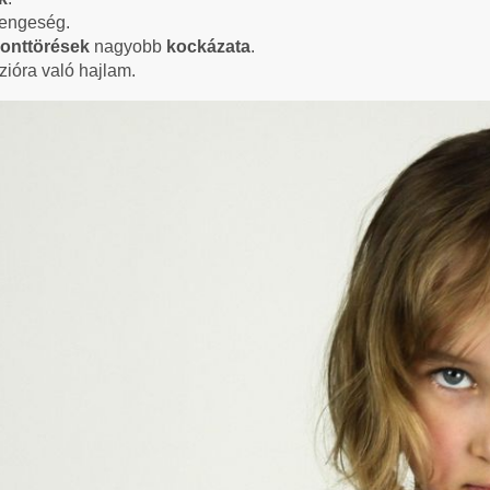
yengeség.
sonttörések
nagyobb
kockázata
.
zióra való hajlam.