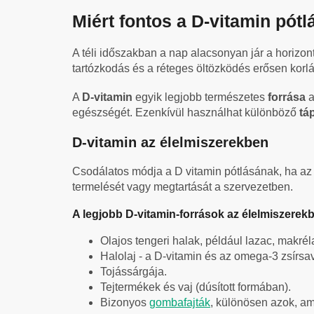
Miért fontos a D-vitamin pótl
A téli időszakban a nap alacsonyan jár a horiz
tartózkodás és a réteges öltözködés erősen korlá
A
D-vitamin
egyik legjobb természetes
forrása
egészségét. Ezenkívül használhat különböző
tá
D-vitamin az élelmiszerekben
Csodálatos módja a D vitamin pótlásának, ha az 
termelését vagy megtartását a szervezetben.
A legjobb D-vitamin-források az élelmiszerek
Olajos tengeri halak, például lazac, makrél
Halolaj - a D-vitamin és az omega-3 zsírsa
Tojássárgája.
Tejtermékek és vaj (dúsított formában).
Bizonyos
gombafajták
, különösen azok, am