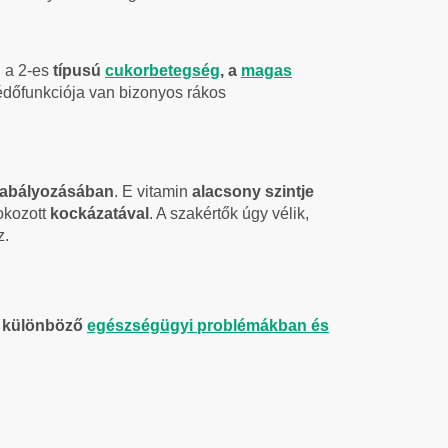
l a 2-es
típusú
cukorbetegség
, a
magas
védőfunkciója van bizonyos rákos
 szabályozásában
. E vitamin
alacsony szintje
okozott
kockázatával
. A szakértők úgy vélik,
z.
n
különböző
egészségügyi problémákban és