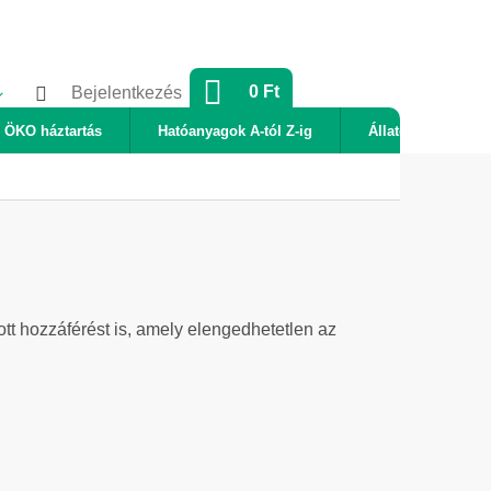
KOSÁR
0 Ft
Bejelentkezés
ÖKO háztartás
Hatóanyagok A-tól Z-ig
Állatok
Új
t hozzáférést is, amely elengedhetetlen az