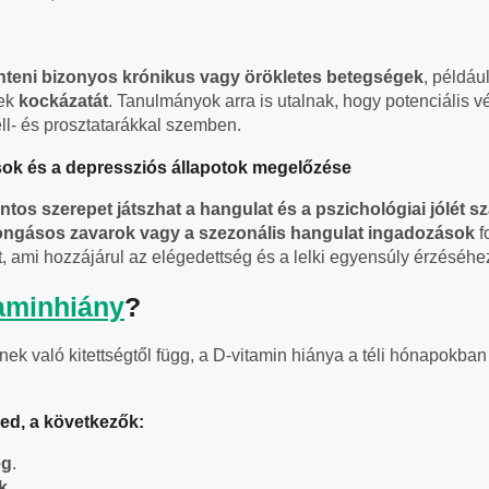
teni bizonyos krónikus vagy örökletes betegségek
, példáu
ek
kockázatát
. Tanulmányok arra is utalnak, hogy potenciális 
ell- és prosztatarákkal szemben.
ások és a depressziós állapotok megelőzése
ontos szerepet játszhat a hangulat és a pszichológiai jólét
rongásos zavarok vagy a szezonális hangulat ingadozások
f
t, ami hozzájárul az elégedettség és a lelki egyensúly érzéséhe
aminhiány
?
ek való kitettségtől függ, a D-vitamin hiánya a téli hónapokba
ed, a következők:
ég
.
k
.