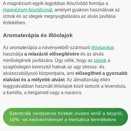
A magnézium egyik legjobban felszívódó formája a
magnézium-biszglicinát
, amelyet gyakran használnak az
izmok és az idegek megnyugtatására az alvás javítása
érdekében.
Aromaterápia és illóolajok
Az aromaterápia a növényekből származó
illóolajokat
használja
a relaxáció elősegítésére
és az alvás
minőségének javítására. Úgy vélik, hogy az
olajok
a
szaglóidegen keresztül hatnak az agy stressz- és
alvásszabályozó központjaira, ami
elősegítheti a gyorsabb
elalvást és a mélyebb alvást
. Az álmatlanság ellen
leggyakrabban használt illóolajok közé tartozik a levendula,
a kamilla, a bergamott vagy a narancs.