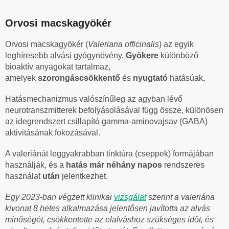
Orvosi macskagyökér
Orvosi macskagyökér (
Valeriana officinalis
) az egyik
leghíresebb alvási gyógynövény.
Gyökere
különböző
bioaktív anyagokat tartalmaz,
amelyek
szorongáscsökkentő
és
nyugtató
hatásúak
.
Hatásmechanizmus valószínűleg az agyban lévő
neurotranszmitterek befolyásolásával függ össze, különösen
az idegrendszert csillapító gamma-aminovajsav (GABA)
aktivitásának fokozásával.
A valeriánát leggyakrabban tinktúra (cseppek) formájában
használják, és a
hatás
már néhány napos
rendszeres
használat
után
jelentkezhet.
Egy 2023-ban végzett klinikai
vizsgálat
szerint a valeriána
kivonat 8 hetes alkalmazása jelentősen javította az alvás
minőségét, csökkentette az elalváshoz szükséges időt, és