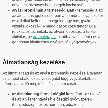
növelheti bizonyos betegségek kockázatát.
alvási problémák a terhesség alatt
- terhesség alatt
az álmatlanságot elsősorban a hormonális változások
és a fizikai kellemetlenségek (nagy has, gyakori
vizelés) okozzák.
A megoldások közé tartoznak a
relaxációs technikák, az alvásmódosítás, a fizikai
aktivitás, az
aromaterápia
, a jobb alváshigiénia és a
gondosan kiválasztott alvásjavító gyógynövények.
Álmatlanság kezelése
Az álmatlanság és az alvási problémák kezelése általában
az állapot okától és súlyosságától függ. A gyakorlatban
három alapvető megközelítést alkalmaznak:
az álmatlanság farmakológiai kezelése
-
az elalvást
és az alvás fenntartását elősegítő gyógyszerek
(benzodiazepinek és nem-benzodiazepin