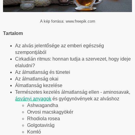
A kép forrása: www.freepik.com
Tartalom
Az alvás jelentősége az emberi egészség
szempontjából
Cirkadián ritmus: honnan tudja a szervezet, hogy ideje
elaludni?
Az álmatlanság és tünetei
Az álmatlanság okai
Álmatlanság kezelése
Természetes kezelés álmatlanság ellen - aminosavak,
ásványi anyagok
és gyógynövények az alváshoz
Ashwagandha
Orvosi macskagyökér
Rhodiola rosea
Golgotavirág
Komló