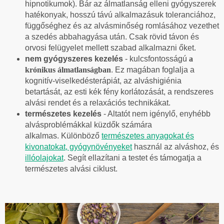
hipnotikumok).
Bár az álmatlanság elleni gyógyszerek
hatékonyak, hosszú távú alkalmazásuk toleranciához,
függőséghez és az alvásminőség romlásához vezethet
a szedés abbahagyása után.
Csak rövid távon és
orvosi felügyelet mellett szabad alkalmazni őket.
nem gyógyszeres kezelés
-
kulcsfontosságú
a
krónikus álmatlanságban
. Ez magában foglalja a
kognitív-viselkedésterápiát, az alváshigiénia
betartását, az esti kék fény korlátozását, a rendszeres
alvási rendet és a relaxációs technikákat.
természetes kezelés
- Altatót nem igénylő, enyhébb
alvásproblémákkal küzdők számára
alkalmas.
Különböző
természetes anyagokat és
kivonatokat, gyógynövényeket
használ az alváshoz, és
illóolajokat
. Segít ellazítani a testet és támogatja a
természetes alvási ciklust.