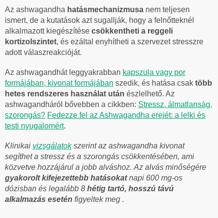
Az ashwagandha
hatásmechanizmusa
nem teljesen
ismert, de a kutatások azt sugallják, hogy a felnőtteknél
alkalmazott kiegészítése
csökkentheti a reggeli
kortizolszintet
, és ezáltal enyhítheti a szervezet stresszre
adott válaszreakcióját.
Az ashwagandhát leggyakrabban
kapszula vagy por
formájában, kivonat formájában
szedik, és hatása csak
több
hetes rendszeres használat után
észlelhető. Az
ashwagandháról bővebben a cikkben:
Stressz, álmatlanság,
szorongás?
Fedezze fel az Ashwagandha erejét: a lelki és
testi nyugalomért
.
Klinikai
vizsgálatok
szerint az ashwagandha kivonat
segíthet a stressz és a szorongás csökkentésében, ami
közvetve hozzájárul a jobb alváshoz.
Az alvás minőségére
gyakorolt kifejezettebb
hatásokat
napi 600 mg-os
dózisban és legalább 8
hétig tartó, hosszú távú
alkalmazás esetén
figyeltek meg .