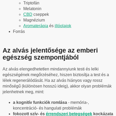
Triptofán
Melatonin
CBD
cseppek
Magnézium
Aromaterápia
és
illóolajok
Forrás
Az alvás jelentősége az emberi
egészség szempontjából
Az alvás elengedhetetlen mindannyiunk testi és lelki
egészségének megőrzéséhez, hiszen biztosítja a test és a
lélek regenerálódását. Ha az alvás hiányos vagy rossz
minőségű (különösen hosszú ideig), akkor olyan problémák
jelenhetnek meg, mint:
a kognitív funkciók romlása
- memória-,
koncentráció- és hangulati problémák
fokozott szív- és
érrendszeri betegségek
kockázata