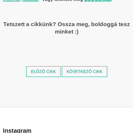
Tetszett a cikkünk? Ossza meg, boldoggá tesz
minket :)
ELŐZŐ CIKK
KÖVETKEZŐ CIKK
L
á
b
Instagram