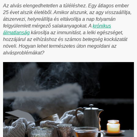
Az alvás elengedhetetlen a túléléshez. Egy átlagos ember
25 évet alszik életéből. Amikor alszunk, az agy visszaállítja,
átszervezi, helyreállítja és eltávolítja a nap folyamán
felgyülemlett mérgező salakanyagokat. A
krónikus
álmatlanság
károsítja az immunitást, a lelki egészséget,
hozzájárul az elhízáshoz és számos betegség kockázatát
növeli. Hogyan lehet természetes úton megoldani az
alvásproblémákat?