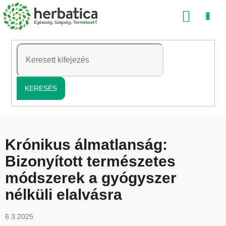
Ugrás
KOSÁ
a
fő
tartalomhoz
KERESÉS
Krónikus álmatlanság:
Bizonyított természetes
módszerek a gyógyszer
nélküli elalvásra
6.3.2025