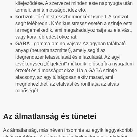
kifejeződése. A szervezet minden este napnyugta után
termeli, ami álmosságot idéz elő.
kortizol
- főként stresszhormonként ismert. A kortizol
segít felébredni. Krónikus stressz esetén a szintje este
is megemelkedik, ami megakadályozhatja az elalvást,
vagy korai ébredést okozhat.
GABA
- gamma-amino-vajsav. Az agyban található
anyag (neurotranszmitter), amely segíti az
idegrendszer lelassulását és ellazulását. Az agyi
tevékenység „fékjeként” működik, elősegíti a nyugalom
érzetét és álmosságot okoz. Ha a GABA szintje
alacsony, az agy túlságosan aktív marad, ami
megnehezítheti az elalvást és ronthatja az alvás
minőségét.
Az álmatlanság és tünetei
Az álmatlanság, más néven insomnia az egyik leggyakoribb
alvási probléma. Az álmatlanság tipikus tünetei a
elalvási