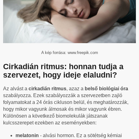
A kép forrása: www.freepik.com
Cirkadián ritmus: honnan tudja a
szervezet, hogy ideje elaludni?
Az alvást a
cirkadián ritmus
, azaz a
belső biológiai óra
szabályozza.
Ezek szabályozzák a szervezetben zajló
folyamatokat a 24 órás cikluson belül, és meghatározzák,
hogy mikor vagyunk álmosak és mikor vagyunk ébren.
Különösen a következő biomolekulák játszanak
kulcsszerepet ezekben az eseményekben:
melatonin
- alvási hormon. Ez a sötétség kémiai