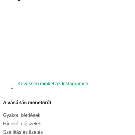
l
é
c
Kövessen minket az Instagramon
A vásárlás menetéről
Gyakori kérdések
Hírlevél előfizetés
Szállítás és fizetés