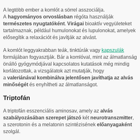
A legtöbb ember a komlót a sörrel asszociálja.
A
hagyományos orvoslásban
régóta használják
természetes nyugtatóként
.
Virágai
bioaktív vegyületeket
tartalmaznak, például humulonokat és lupulonokat, amelyek
elősegítik a relaxációt és javítják az alvást.
A komlót leggyakrabban teák, tinktúrák vagy
kapszulák
formájában fogyasztják. Bár a komlóval, mint az álmatlanság
önálló gyógymódjával kapcsolatos kutatások még mindig
korlátozottak, a vizsgálatok azt mutatják, hogy
a
valeriánával
kombinálva
jelentősen javíthatja az alvás
minőségét
és enyhítheti az álmatlanságot.
Triptofán
A triptofán esszenciális aminosav, amely az
alvás
szabályozásában szerepet játszó
két
neurotranszmitter
,
a szerotonin és a melatonin szintézisének
előanyagaként
szolgál.