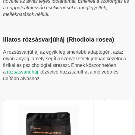
növelte az alvás teljes időtartamát.
Emellett a szorongás és
a nappali álmosság csökkenését is megfigyelték,
mellékhatások nélkül.
Illatos rózsásvarjúháj
(Rhodiola rosea)
A rózsásvarjúháj az egyik legismertebb adaptogén, azaz
olyan anyag, amely segít a szervezetnek jobban kezelni a
fizikai és pszichológiai stresszt.
Ennek köszönhetően
a
rózsásvarjúháj
közvetve hozzájárulhat a mélyebb és
üdítőbb alváshoz.