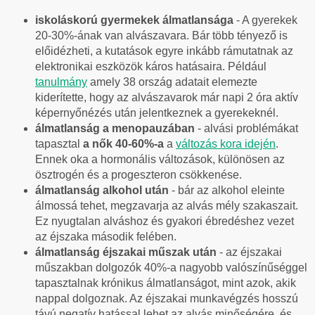
iskoláskorú gyermekek álmatlansága
- A gyerekek
20-30%-ának van alvászavara. Bár több tényező is
előidézheti, a kutatások egyre inkább rámutatnak az
elektronikai eszközök káros hatásaira. Például
tanulmány
amely 38 ország adatait elemezte
kiderítette, hogy az alvászavarok már napi 2 óra aktív
képernyőnézés után jelentkeznek a gyerekeknél.
álmatlanság a menopauzában
- alvási problémákat
tapasztal
a nők 40-60%-a
a
változás kora idején
.
Ennek oka a hormonális változások, különösen az
ösztrogén és a progeszteron csökkenése.
álmatlanság alkohol után
-
bár az alkohol eleinte
álmossá tehet, megzavarja az alvás mély szakaszait.
Ez nyugtalan alváshoz és gyakori ébredéshez vezet
az éjszaka második felében.
álmatlanság éjszakai műszak után
- az éjszakai
műszakban dolgozók 40%-a nagyobb valószínűséggel
tapasztalnak krónikus álmatlanságot, mint azok, akik
nappal dolgoznak. Az éjszakai munkavégzés hosszú
távú negatív hatással lehet az alvás minőségére, és