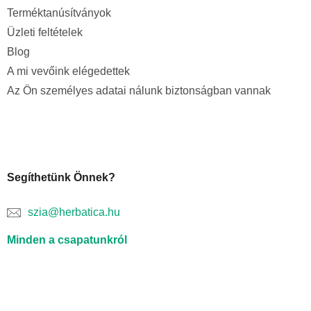
Terméktanúsítványok
Üzleti feltételek
Blog
A mi vevőink elégedettek
Az Ön személyes adatai nálunk biztonságban vannak
Segíthetünk Önnek?
szia@herbatica.hu
Minden a csapatunkról