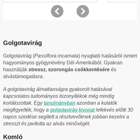
Golgotavirág
Golgotavirág (
Passiflora incarnata
)
nyugtató hatásáról ismert
hagyományos gyógynövény Dél-Amerikából. Gyakran
használják
stressz, szorongás csökkentésére
és
alvástámogatásra.
A golgotavirág álmatlanságra gyakorolt hatásával
kapcsolatos tudományos bizonyítékok még mindig
korlátozottak.
Egy
tanulmányban
azonban a kutatók
megfigyelték, hogy a
golgotavirág kivonat
lefekvés előtti 30
napos szedése segített a résztvevőknek jobban kezelni a
stresszt és javította az alvás minőségét.
Komló