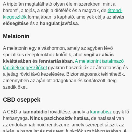
A triptofán megtalálható olyan élelmiszerekben, mint a
baromfi, a tojás, a sajt, a diófélék és a magvak, de
étrend-
kiegészítők
formájában is kapható, amelyek célja az
alvás
elősegítése
és a
hangulat javítása
.
Melatonin
A melatonin egy alváshormon, amely az agyban lévő
specifikus receptorokhoz kötődik, ahol
segít az alvás
kiváltásában és fenntartásában
.
A melatonint tartalmazó
táplálékkiegészítőket
gyakran használják az álmatlanság és
a jetlag rövid távú kezelésére. Biztonságosnak tekinthetők,
amennyiben az ajánlott adagokban és korlátozott ideig
szedik őket.
CBD cseppek
A CBD a
kannabidiol
rövidítése, amely a
kannabisz
egyik fő
hatóanyaga.
Nincs pszichoaktív hatása
, de hatással van
az endokannabinoid rendszerre, amely szerepet játszik az
alvás, a hangulat és más testi funkciók szabályozásában.
A