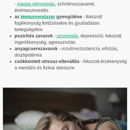
-
magas vérnyomás
, szívritmuszavarok,
érelmeszesedés
az
immunrendszer
gyengülése
- fokozott
fogékonyság fertőzésekre és gyulladásos
betegségekre
pszichés zavarok
-
szorongás
, depresszió, fokozott
ingerlékenység, agresszivitás
anyagcserezavarok
- inzulinrezisztencia, elhízás,
diszlipidémia
csökkentett stressz-ellenállás
- fokozott érzékenység
a mentális és fizikai stresszre