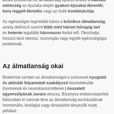
nehézség
az éjszaka elején
gyakori éjszakai ébrenlét
,
kora reggeli ébredés
vagy az övék
kombinációja
.
Az egészségre leginkább káros a
krónikus álmatlanság
,
amely definíció szerint
több mint három hónapig tart
és
hetente
legalább
háromszor
fordul elő.
Okozhatja
hosszú távú stressz, szorongás vagy egyéb egészségügyi
problémák.
Az álmatlanság okai
Biokémiai szinten az álmatlanságot a szervezet
nyugtató
és aktiváló folyamatait szabályozó
biomolekulák
(hormonok és neurotranszmitterek
) összetett
egyensúlyának zavara
okozza.
Bizonyos embercsoportok
fokozottan ki vannak téve az álmatlanság kockázatának
hormonális, biológiai vagy társadalmi tényezők miatt,
például: