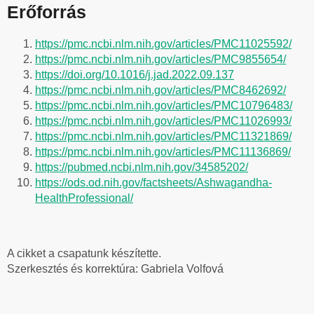
Erőforrás
https://pmc.ncbi.nlm.nih.gov/articles/PMC11025592/
https://pmc.ncbi.nlm.nih.gov/articles/PMC9855654/
https://doi.org/10.1016/j.jad.2022.09.137
https://pmc.ncbi.nlm.nih.gov/articles/PMC8462692/
https://pmc.ncbi.nlm.nih.gov/articles/PMC10796483/
https://pmc.ncbi.nlm.nih.gov/articles/PMC11026993/
https://pmc.ncbi.nlm.nih.gov/articles/PMC11321869/
https://pmc.ncbi.nlm.nih.gov/articles/PMC11136869/
https://pubmed.ncbi.nlm.nih.gov/34585202/
https://ods.od.nih.gov/factsheets/Ashwagandha-
HealthProfessional/
A cikket a csapatunk készítette.
Szerkesztés és korrektúra: Gabriela Volfová