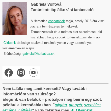
Gabriela Volfová
Tanúsított táplálkozási tanácsadó
A Herbatica
csapatának
tagja, amely 2015 óta viszi
piacra a természetes termékeket.
Természetbarát és a tudatos élet szerelmese, aki
hisz abban, hogy csodák történnek...minden nap.
Cikkeink
többsége szakmai tanulmányokon vagy tudományos
közleményeken alapul.
Elérhetőség:
gabriela@herbatica.sk
Nem találta meg, amit keresett? Vagy további
információra van szüksége?
Elegünk van belőlük – próbáljon meg beírni egy szót,
például a keresőablakban. "
migrén
,
aranyér
,
szemölcs
,
ekcéma
,
hátfájás
" vagy tekintse meg
BLOGunkat
.