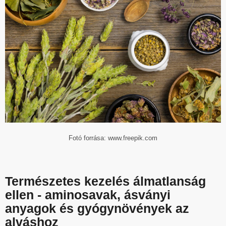
Fotó forrása: www.freepik.com
Természetes kezelés álmatlanság
ellen - aminosavak, ásványi
anyagok és gyógynövények az
alváshoz