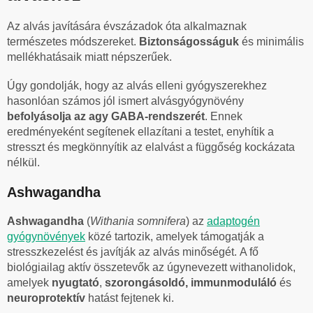
Az alvás javítására évszázadok óta alkalmaznak
természetes módszereket.
Biztonságosságuk
és minimális
mellékhatásaik miatt népszerűek.
Úgy gondolják, hogy az alvás elleni gyógyszerekhez
hasonlóan számos jól ismert alvásgyógynövény
befolyásolja az agy GABA-rendszerét
. Ennek
eredményeként segítenek ellazítani a testet, enyhítik a
stresszt és megkönnyítik az elalvást a függőség kockázata
nélkül.
Ashwagandha
Ashwagandha
(
Withania somnifera
) az
adaptogén
gyógynövények
közé tartozik, amelyek támogatják a
stresszkezelést és javítják az alvás minőségét.
A fő
biológiailag aktív összetevők az úgynevezett withanolidok,
amelyek
nyugtató
,
szorongásoldó, immunmoduláló
és
neuroprotektív
hatást fejtenek ki.