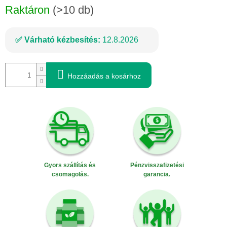
Raktáron
(>10 db)
Várható kézbesítés:
12.8.2026
Hozzáadás a kosárhoz
Gyors szállítás és
Pénzvisszafizetési
csomagolás.
garancia.