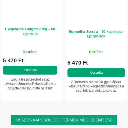
Epigemic® Golgotavirág – 60
Boswellia Serrata - 90 kapszula -
kapszula
Epigemic®
A
Raktáron
Raktáron
termék
5 470 Ft
átlagos
5 470 Ft
értékelése
Kosárba
5-
Kosárba
ből
Elég a feszültségből és az
A Boswellia serrata fa gyantájából
5,0
alvásproblémákból! Használja ki a
készült étrend-kiegészítő támogatja a
golgotavirág nyugtató hatását:
csillag.
csontok, ízületek, izmok, az
segíthet a stresszes időszakokban,
emésztőrendszer, a bélrendszer, az
támogathatja az elalvást és a
agy és a reproduktív rendszer
pihentető alvást.
normál...
ÖSSZES KAPCSOLÓDÓ TERMÉK MEGJELENÍTÉSE