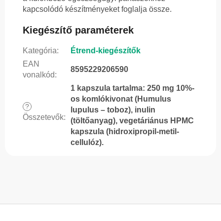
kapcsolódó készítményeket foglalja össze.
Kiegészítő paraméterek
Kategória
:
Étrend-kiegészítők
EAN
8595229206590
vonalkód
:
1 kapszula tartalma: 250 mg 10%-
os komlókivonat (Humulus
?
lupulus – toboz), inulin
Összetevők
:
(töltőanyag), vegetáriánus HPMC
kapszula (hidroxipropil-metil-
cellulóz).
L