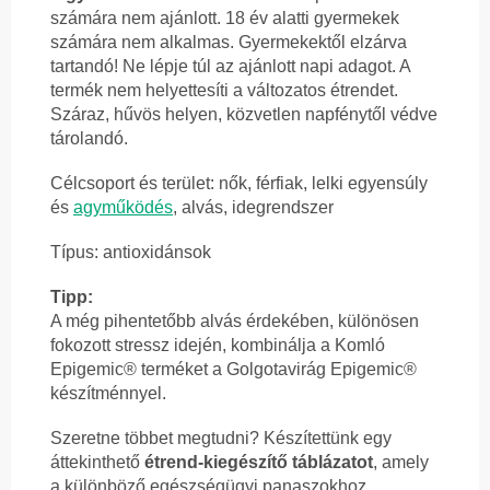
számára nem ajánlott. 18 év alatti gyermekek
számára nem alkalmas. Gyermekektől elzárva
tartandó! Ne lépje túl az ajánlott napi adagot. A
termék nem helyettesíti a változatos étrendet.
Száraz, hűvös helyen, közvetlen napfénytől védve
tárolandó.
Célcsoport és terület: nők, férfiak, lelki egyensúly
és
agyműködés
, alvás, idegrendszer
Típus: antioxidánsok
Tipp:
A még pihentetőbb alvás érdekében, különösen
fokozott stressz idején, kombinálja a Komló
Epigemic® terméket a Golgotavirág Epigemic®
készítménnyel.
Szeretne többet megtudni? Készítettünk egy
áttekinthető
étrend-kiegészítő táblázatot
, amely
a különböző egészségügyi panaszokhoz