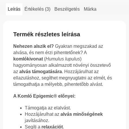
Leírás
Értékelés (3)
Beszélgetés
Márka
Termék részletes leírása
Nehezen alszik el?
Gyakran megszakad az
alvása, és nem érzi pihentetőnek? A
komlókivonat
(
Humulus lupulus
)
hagyományosan alkalmazott növényi összetevő
az
alvás támogatására
. Hozzájárulhat az
ellazuláshoz, segíthet megnyugtatni az elmét, és
támogathatja a mélyebb, pihentetőbb alvást.
A Komló Epigemic® előnyei:
Támogatja az elalvást.
Hozzájárulhat az
alvás minőségének
javításához.
Segíti a
relaxációt
.