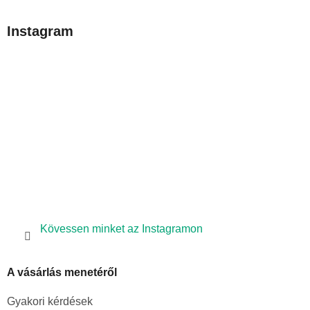
á
b
Instagram
l
é
c
Kövessen minket az Instagramon
A vásárlás menetéről
Gyakori kérdések