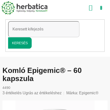
Ugrás
KOSÁ
a
fő
tartalomhoz
KERESÉS
Komló Epigemic® – 60
kapszula
4490
A
3 értékelés
Ugrás az értékeléshez
Márka:
Epigemic®
termék
átlagos
értékelése