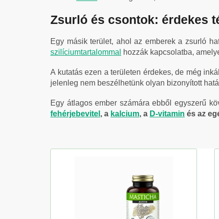
Zsurló és csontok: érdekes t
Egy másik terület, ahol az emberek a zsurló ha
szilíciumtartalommal
hozzák kapcsolatba, amelye
A kutatás ezen a területen érdekes, de még inká
jelenleg nem beszélhetünk olyan bizonyított hatá
Egy átlagos ember számára ebből egyszerű köve
fehérjebevitel
, a
kalcium
, a
D-vitamin
és az eg