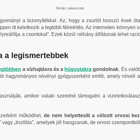
forrás: canva.com
gyományt a bizonyítékkal.
Az, hogy a zsurlót hosszú évek ót
pen itt keletkezik a legtöbb félreértés. Az interneten könnyen ol
elyreállítja a csontokat”. Ezek közül néhány állításnak lehet rac
a a legismertebbek
egtöbben
a vízhajtásra és a
húgyutakra
gondolnak
. És való
 hagyományos növényi gyógyszerként említi, amely növeli a v
nálják, amikor valaki szeretné támogatni a vizeletkiválasz
szerként működhet,
de nem helyettesíti a célzott orvosi kez
” vagy „tisztítás”, amelyek jól hangzanak, de orvosi szempontbó