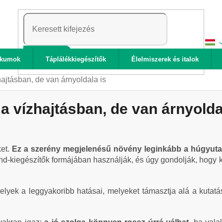
KERESÉS
ikumok
Táplálékkiegészítők
Élelmiszerek és italok
hajtásban, de van árnyoldala is
 a vízhajtásban, de van árnyolda
ket.
Ez a szerény megjelenésű növény leginkább a húgyutakka
nd-kiegészítők formájában használják, és úgy gondolják, hogy 
yek a leggyakoribb hatásai, melyeket támasztja alá a kutatá