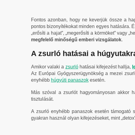
Fontos azonban, hogy ne keverjük össze a ha
pontos bizonyítékokat minden egyes hatására.
Ép
„erősíti a hajat”, „megerősíti a körmöket” vagy „h
megfelelő minőségű emberi vizsgálatok
.
A zsurló hatásai a húgyutakr
Amikor valaki a
zsurló
hatásai kifejezést hallja,
l
Az Európai Gyógyszerügynökség a mezei zsurlót
enyhébb
húgyúti panaszok
esetén.
Más szóval a zsurlót hagyományosan akkor hasz
tisztulását.
A zsurló enyhébb panaszok esetén támogató 
gyakran használ olyan kifejezéseket, mint „detox