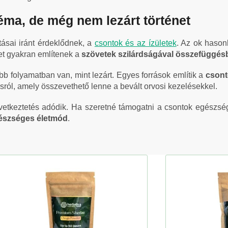
éma, de még nem lezárt történet
tásai iránt érdeklődnek, a
csontok és az ízületek
. Az ok hason
t gyakran említenek a
szövetek szilárdságával összefüggés
bb folyamatban van, mint lezárt. Egyes források említik a
csont
sról, amely összevethető lenne a bevált orvosi kezelésekkel.
tkeztetés adódik. Ha szeretné támogatni a csontok egészség
észséges életmód
.