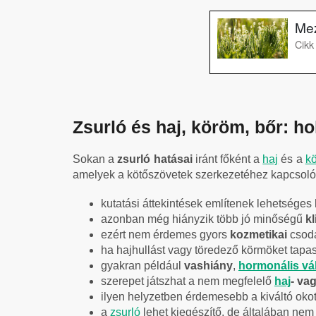
Zsurló és haj, köröm, bőr: h
Sokan a
zsurló hatásai
iránt főként a
haj
és a
k
amelyek a kötőszövetek szerkezetéhez kapcsolód
kutatási áttekintések említenek lehetséges
azonban még hiányzik több jó minőségű
kl
ezért nem érdemes gyors
kozmetikai
csodá
ha hajhullást vagy töredező körmöket tapasz
gyakran például
vashiány
,
hormonális vá
szerepet játszhat a nem megfelelő
haj
- va
ilyen helyzetben érdemesebb a kiváltó okot
a
zsurló
lehet kiegészítő, de általában nem