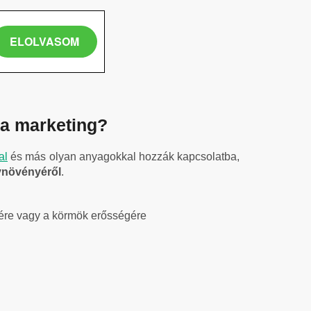
 a marketing?
al
és más olyan anyagokkal hozzák kapcsolatba,
ynövényéről
.
sére vagy a körmök erősségére