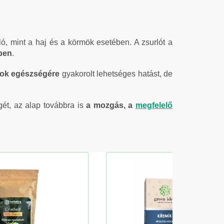
ló, mint a haj és a körmök esetében. A zsurlót a
ben
.
ok egészségére
gyakorolt lehetséges hatást, de
ét, az alap továbbra is
a mozgás, a
megfelelő