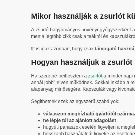
Mikor használják a zsurlót k
A zsurló hagyományos növényi gyógyszerként a 
mert a legtöbb cikk csak a teákról és kapszulákr
Itt is igaz azonban, hogy csak
támogató használ
Hogyan használjuk a zsurlót
Ha szeretné beilleszteni a
zsurlót
a mindennapi r
annál jobb” elven működnek. Sokkal inkább a r
alapanyag minőségére. Kapszulák vagy kivonatok
Segíthetnek ezek az egyszerű szabályok:
válasszon megbízható gyártótól szárma
ne lépje túl az ajánlott adagolást
húgyúti panaszok esetén figyeljen a megfel
hosszabb használatnál figyelje az esetleg