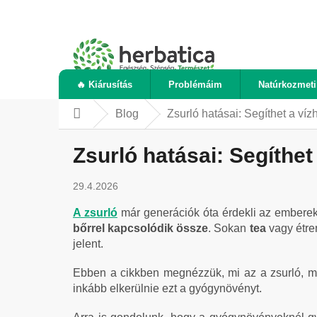
Ugrás
a
fő
tartalomhoz
🔥 Kiárusítás
Problémáim
Natúrkozmet
Blog
Zsurló hatásai: Segíthet a víz
Kezdőlap
Zsurló hatásai: Segíthet
29.4.2026
A zsurló
már generációk óta érdekli az embere
bőrrel kapcsolódik össze
. Sokan
tea
vagy étre
jelent.
Ebben a cikkben megnézzük, mi az a zsurló, mel
inkább elkerülnie ezt a gyógynövényt.