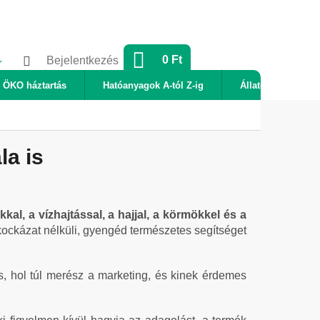
KOSÁR
0 Ft
Bejelentkezés
ÖKO háztartás
Hatóanyagok A-tól Z-ig
Állatok
Új
la is
l, a vízhajtással, a hajjal, a körmökkel és a
kockázat nélküli, gyengéd természetes segítséget
s, hol túl merész a marketing, és kinek érdemes