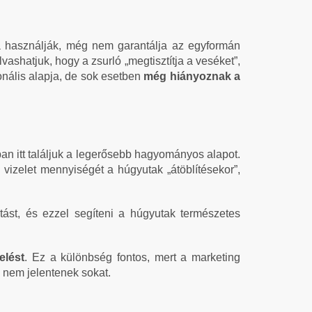
a használják, még nem garantálja az egyformán
vashatjuk, hogy a zsurló „megtisztítja a veséket”,
ionális alapja, de sok esetben
még hiányoznak a
ban itt találjuk a legerősebb hagyományos alapot.
izelet mennyiségét a húgyutak „átöblítésekor”,
tást, és ezzel segíteni a húgyutak természetes
elést
. Ez a különbség fontos, mert a marketing
l nem jelentenek sokat.