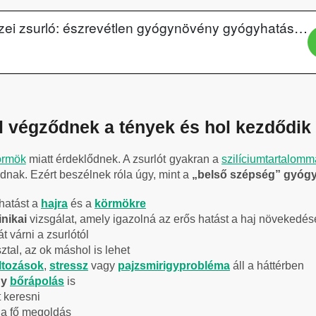
ol végződnek a tények és hol kezdődik
örmök
miatt érdeklődnek. A zsurlót gyakran a
szilíciumtartalomm
nak. Ezért beszélnek róla úgy, mint a
„belső szépség” gyóg
 hatást a
hajra
és a
körmökre
inikai
vizsgálat, amely igazolná az erős hatást a haj növekedé
t várni a zsurlótól
tal, az ok máshol is lehet
ltozások
,
stressz
vagy
pajzsmirigyprobléma
áll a háttérben
gy
bőrápolás
is
 keresni
 a fő megoldás