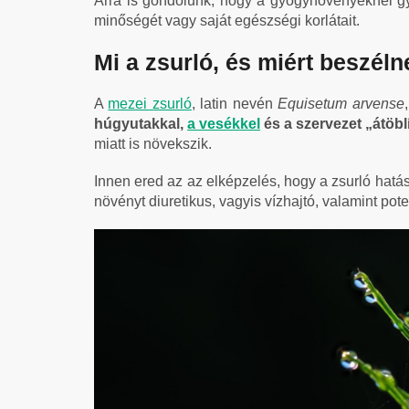
Arra is gondolunk, hogy a gyógynövényeknél g
minőségét vagy saját egészségi korlátait.
Mi a zsurló, és miért beszéln
A
mezei zsurló
, latin nevén
Equisetum arvense
húgyutakkal,
a vesékkel
és a szervezet „átöbl
miatt is növekszik.
Innen ered az az elképzelés, hogy a zsurló hatá
növényt diuretikus, vagyis vízhajtó, valamint po