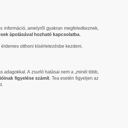
os információ, amelyről gyakran megfeledkeznek,
ések ápolásával hozható kapcsolatba.
 érdemes otthoni kísérletezésbe kezdeni.
s adagokkal. A zsurló hatásai nem a „minél több,
ióinak figyelése számít
. Tea esetén figyeljen az
t.