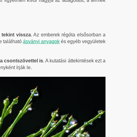
ki figyelmen kívül hagyja az adagolást, a termék
tekint vissza
. Az emberek régóta elsősorban a
e található
ásványi anyagok
és egyéb vegyületek
 a csontszövettel is
. A kutatási áttekintések ezt a
yként írják le.