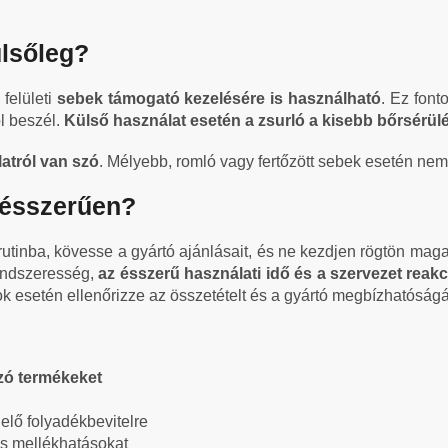
ülsőleg?
felületi
sebek támogató kezelésére is használható
. Ez font
ól beszél.
Külső használat esetén a zsurló a kisebb bőrsérül
atról van szó
. Mélyebb, romló vagy fertőzött sebek esetén nem
 ésszerűen?
utinba, kövesse a gyártó ajánlásait, és ne kezdjen rögtön maga
endszeresség,
az ésszerű használati idő és a szervezet reakc
 esetén ellenőrizze az összetételt és a gyártó megbízhatóságá
zó termékeket
elő folyadékbevitelre
es mellékhatásokat