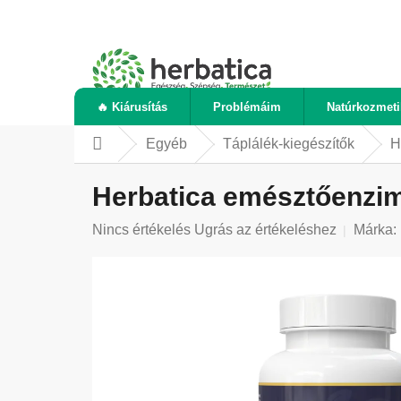
Ugrás
a
fő
tartalomhoz
🔥 Kiárusítás
Problémáim
Natúrkozmet
Egyéb
Táplálék-kiegészítők
H
Kezdőlap
Herbatica emésztőenzim
A
Nincs értékelés
Ugrás az értékeléshez
Márka:
termék
átlagos
értékelése
5-
ből
0,0
csillag.