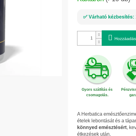
Várható kézbesítés:
Hozzáadás
Gyors szállítás és
Pénzviss
csomagolás.
gar
A Herbatica emésztőenzim
ételek lebontását és a táp
könnyed emésztésért
, ke
étkezések után.