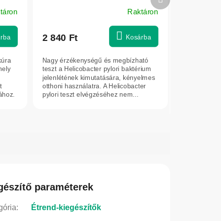
ica
termék
táron
Raktáron
A
termék
átlagos
2 840 Ft
rba
Kosárba
értékelése
5-
kúra
Nagy érzékenységű és megbízható
ből
mely
teszt a Helicobacter pylori baktérium
5,0
jelenlétének kimutatására, kényelmes
t
otthoni használatra. A Helicobacter
csillag.
ához.
pylori teszt elvégzéséhez nem...
gészítő paraméterek
gória
:
Étrend-kiegészítők