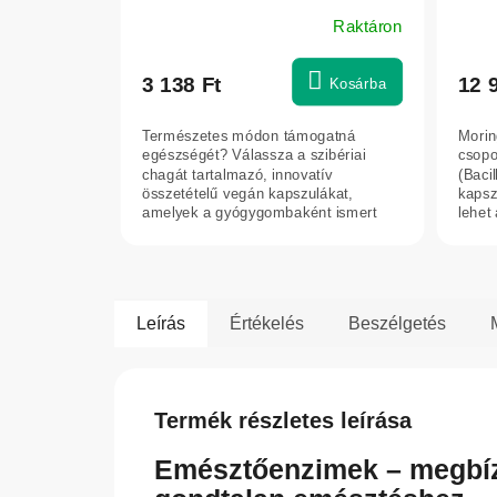
Herb
Raktáron
3 138 Ft
12 
Kosárba
Természetes módon támogatná
Morin
egészségét? Válassza a szibériai
csopo
chagát tartalmazó, innovatív
(Baci
összetételű vegán kapszulákat,
kapsz
amelyek a gyógygombaként ismert
lehet
chaga hagyományosan...
Leírás
Értékelés
Beszélgetés
Termék részletes leírása
Emésztőenzimek – megbíz