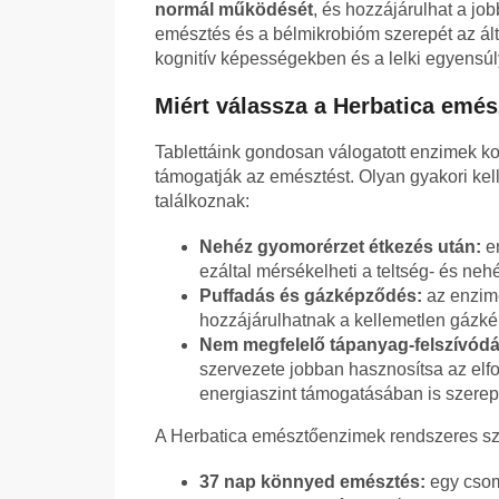
normál működését
, és hozzájárulhat a jo
emésztés és a bélmikrobióm szerepét az á
kognitív képességekben és a lelki egyensú
Miért válassza a Herbatica emé
Tablettáink gondosan válogatott enzimek k
támogatják az emésztést. Olyan gyakori ke
találkoznak:
Nehéz gyomorérzet étkezés után:
en
ezáltal mérsékelheti a teltség- és neh
Puffadás és gázképződés:
az enzime
hozzájárulhatnak a kellemetlen gázk
Nem megfelelő tápanyag-felszívódá
szervezete jobban hasznosítsa az elfog
energiaszint támogatásában is szerepe
A Herbatica emésztőenzimek rendszeres s
37 nap könnyed emésztés:
egy csom