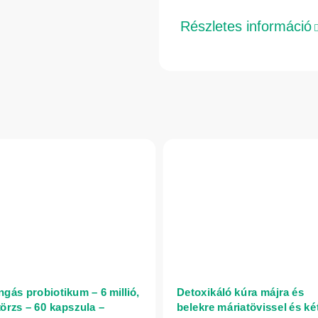
Részletes információ
ngás probiotikum – 6 millió,
Detoxikáló kúra májra és
törzs – 60 kapszula –
belekre máriatövissel és két