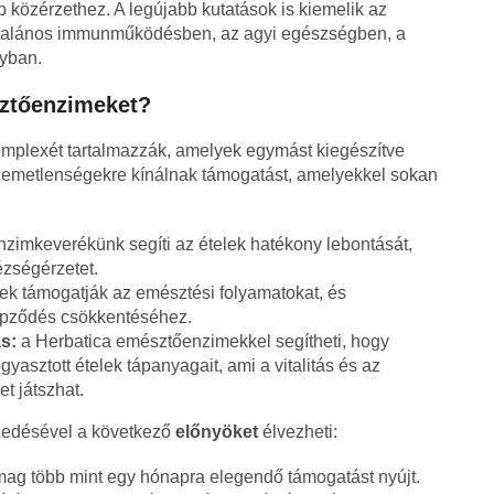
bb közérzethez. A legújabb kutatások is kiemelik az
ltalános immunműködésben, az agyi egészségben, a
lyban.
sztőenzimeket?
omplexét tartalmazzák, amelyek egymást kiegészítve
llemetlenségekre kínálnak támogatást, amelyekkel sokan
zimkeverékünk segíti az ételek hatékony lebontását,
ézségérzetet.
k támogatják az emésztési folyamatokat, és
épződés csökkentéséhez.
s:
a Herbatica emésztőenzimekkel segítheti, hogy
yasztott ételek tápanyagait, ami a vitalitás és az
t játszhat.
zedésével a következő
előnyöket
élvezheti:
ag több mint egy hónapra elegendő támogatást nyújt.