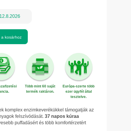
12.8.2026
 a kosárhoz
zafizetési
Több mint 60 saját
Európa-szerte több
ancia.
termék raktáron.
ezer ügyfél által
tesztelve.
ek komplex enzimkeverékükkel támogatják az
anyagok felszívódását.
37 napos kúra
a
vesebb puffadásért és több komfortérzetért