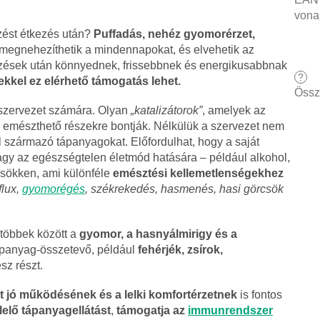
vona
rzést étkezés után?
Puffadás, nehéz gyomorérzet,
egnehezíthetik a mindennapokat, és elvehetik az
kezések után könnyednek, frissebbnek és energikusabbnak
?
kkel ez elérhető támogatás lehet.
Össz
 szervezet számára. Olyan
„katalizátorok”
, amelyek az
n emészthető részekre bontják. Nélkülük a szervezet nem
 származó tápanyagokat. Előfordulhat, hogy a saját
agy az egészségtelen életmód hatására – például alkohol,
csökken, ami különféle
emésztési kellemetlenségekhez
flux,
gyomorégés
, székrekedés, hasmenés, hasi görcsök
 többek között a
gyomor, a hasnyálmirigy és a
tápanyag-összetevő, például
fehérjék, zsírok,
z részt.
et jó működésének és a lelki komfortérzetnek
is fontos
elő tápanyagellátást
,
támogatja az
immunrendszer