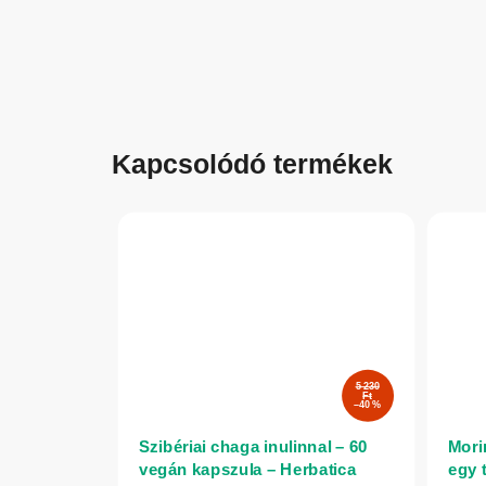
Kapcsolódó termékek
5 230
Ft
–40 %
Szibériai chaga inulinnal – 60
Mori
vegán kapszula – Herbatica
egy 