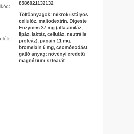
8586021132132
lkód
:
Töltőanyagok: mikrokristályos
cellulóz, maltodextrin, Digeste
Enzymes 37 mg (alfa-amiláz,
lipáz, laktáz, celluláz, neutrális
etétel
:
proteáz), papain 11 mg,
bromelain 6 mg, csomósodást
gátló anyag: növényi eredetű
magnézium-sztearát