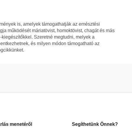
ítmények is, amelyek támogathatják az emésztési
ja működését máriatövist, homoktövist, chagát és más
-kiegészítőkkel. Szeretné megtudni, melyek a
elentkezhetnek, és milyen módon támogatható az
ogcikkünket.
rlás menetéről
Segíthetünk Önnek?