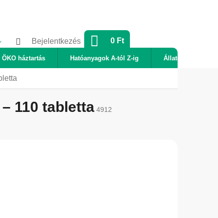
KOSÁR
0 Ft
Bejelentkezés
ÖKO háztartás
Hatóanyagok A-tól Z-ig
Állatok
Új
letta
 110 tabletta
4912