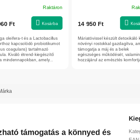
atica
rost erejével, 600 g - Herbat
Raktáron
Rak
A
termék
átlagos
960 Ft
14 950 Ft
Kosárba
Kosá
értékelése
5-
ga oleifera-t és a Lactobacillus
Máriatövissel készült detoxikáló 
ből
rthoz kapcsolódó probiotikumot
növényi rostokkal gazdagítva, a
5,0
llus coagulans) tartalmazó
támogatja a máj és a belek
ula. Kiváló étrend-kiegészítő
egészséges működését, valamin
csillag.
 a mindennapokban, amely...
hozzájárul az emésztés komfortj
Segíti a...
Márka
Kie
ható támogatás a könnyed és
Kate
EAN