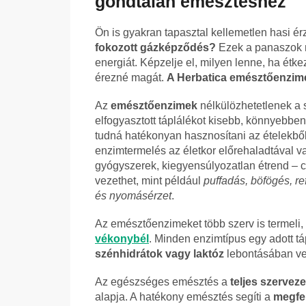
gondtalan emésztéshez
Ön is gyakran tapasztal kellemetlen hasi é
fokozott gázképződés?
Ezek a panaszok m
energiát. Képzelje el, milyen lenne, ha ét
érezné magát.
A Herbatica emésztőenzime
Az
emésztőenzimek
nélkülözhetetlenek a
elfogyasztott táplálékot kisebb, könnyebbe
tudná hatékonyan hasznosítani az ételekből
enzimtermelés az életkor előrehaladtával v
gyógyszerek, kiegyensúlyozatlan étrend – 
vezethet, mint például
puffadás, böfögés, re
és nyomásérzet
.
Az emésztőenzimeket több szerv is termeli,
vékonybél
. Minden enzimtípus egy adott 
szénhidrátok vagy laktóz
lebontásában ves
Az egészséges emésztés a
teljes szervez
alapja. A hatékony emésztés segíti a
megfel