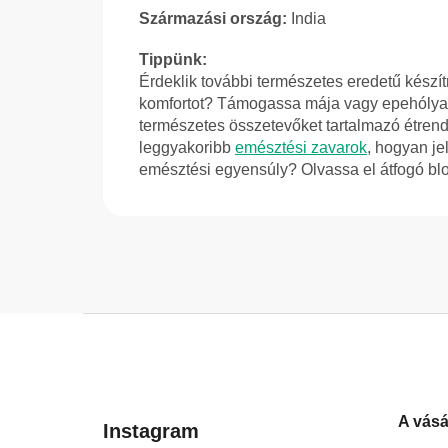
Származási ország:
India
Tippünk:
Érdeklik további természetes eredetű kész
komfortot? Támogassa mája vagy epehólyag
természetes összetevőket tartalmazó étrend
leggyakoribb
emésztési zavarok
, hogyan j
emésztési egyensúly? Olvassa el átfogó bl
L
á
b
l
A vásá
é
Instagram