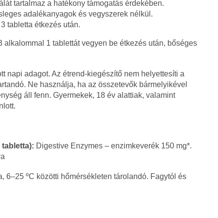
lát tartalmaz a hatékony támogatás érdekében.
sleges adalékanyagok és vegyszerek nélkül.
 tabletta étkezés után.
 alkalommal 1 tablettát vegyen be étkezés után, bőséges
ott napi adagot. Az étrend-kiegészítő nem helyettesíti a
tartandó. Ne használja, ha az összetevők bármelyikével
nység áll fenn. Gyermekek, 18 év alattiak, valamint
lott.
tabletta):
Digestive Enzymes – enzimkeverék 150 mg*.
va
, 6–25 ºC közötti hőmérsékleten tárolandó. Fagytól és