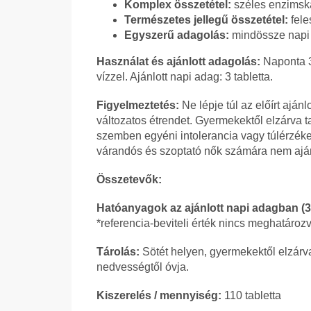
Komplex összetétel:
széles enzimská
Természetes jellegű összetétel:
fele
Egyszerű adagolás:
mindössze napi 3
Használat és ajánlott adagolás:
Naponta 3
vízzel. Ajánlott napi adag: 3 tabletta.
Figyelmeztetés:
Ne lépje túl az előírt ajánl
változatos étrendet. Gyermekektől elzárva 
szemben egyéni intolerancia vagy túlérzéke
várandós és szoptató nők számára nem aján
Összetevők:
Hatóanyagok az ajánlott napi adagban (3 
*referencia-beviteli érték nincs meghatároz
Tárolás:
Sötét helyen, gyermekektől elzárva
nedvességtől óvja.
Kiszerelés / mennyiség:
110 tabletta