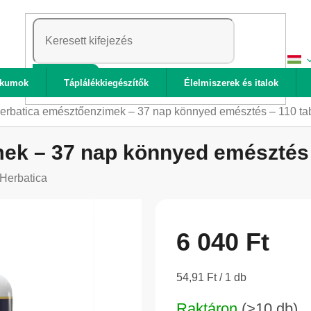
KERESÉS
ikumok
Táplálékkiegészítők
Élelmiszerek és italok
erbatica emésztőenzimek – 37 nap könnyed emésztés – 110 tab
ek – 37 nap könnyed emésztés –
Herbatica
6 040 Ft
Egységár:
54,91 Ft / 1 db
Raktáron
(>10 db)