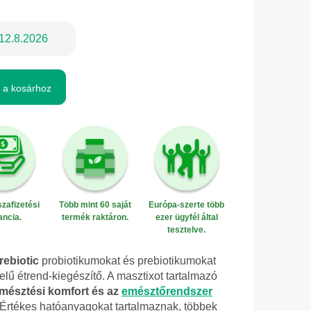
12.8.2026
 a kosárhoz
zafizetési
Több mint 60 saját
Európa-szerte több
ancia.
termék raktáron.
ezer ügyfél által
tesztelve.
rebiotic
probiotikumokat és prebiotikumokat
elű étrend-kiegészítő. A masztixot tartalmazó
mésztési komfort és az
emésztőrendszer
Értékes hatóanyagokat tartalmaznak, többek