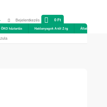
KOSÁR
0 Ft
Bejelentkezés
ÖKO háztartás
Hatóanyagok A-tól Z-ig
Állatok
Új
zula