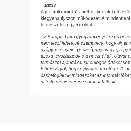
Tudta?
A probiotikumok és prebiotikumok kedvező
kiegyensúlyozott működését. A mindennapi é
természetes egyensúlyát.
Az Európai Unió gyógynövényekre és növén
nem teszi lehetővé számunkra, hogy olyan r
gyógynövények egészségügyi vagy gyógyha
azokat évszázadok óta használják. Ugyanak
természet ajándékai különleges értéket kép
lehetőségtől, hogy nyilvánosan elérhető fo
összefoglaltuk mindazokat az információka
át tartó megismerése során találtunk.
L