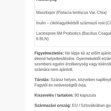
Masztixpor (Pistacia lentiscus Var. Chia)
Inulin – cikóriagyökérből származó rost (
Ci
Lactospore 6M Probiotics (Bacillus Coag
6 BLN)
Figyelmeztetés:
Ne lépje túl az előírt ajá
étrend helyettesítésére. Gyermekektől elzá
szembeni egyéni érzékenység vagy túlérzé
számára nem ajánlott.
Tárolás:
Száraz helyen, közvetlen napfényt
Fagytól és nedvességtől óvja.
Kiszerelés / tartalom:
90 kapszula
Származási ország:
EU / Szlovákiában gy