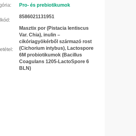
gória
:
Pro- és prebiotikumok
8586021131951
lkód
:
Masztix por (Pistacia lentiscus
Var. Chia), inulin –
cikóriagyökérből származó rost
(Cichorium intybus), Lactospore
etétel
:
6M probiotikumok (Bacillus
Coagulans 1205-LactoSpore 6
BLN)