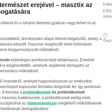
ermészet erejével – masztix az
Kate
mogatására
EAN
vona
n étrend és a rohanó életmód gyakran nagy terhet ró az
?
sszetételű, természetes alapú étrend-kiegészítő, amely a
Össz
tására készült. Hasznos kiegészítő lehet különösen
zere kiegyensúlyozott működését.
inulin
különleges kombinációját tartalmazza. Emellett
l
is kiegészítették, amelyek segítenek támogatni az
harmonikus működését.
ítő összetevő, amelyet hagyományosan az emésztési
asztixport kapszulás formába dolgozták fel, így pontosan
 A formula a
probiotikumok
és prebiotikumok
k hasznos baktériumok, a prebiotikumok pedig ezek
ozzájárulhat az
immunrendszer
megfelelő működésének
ntartásának támogatásához.