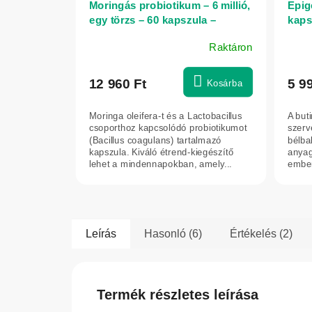
Moringás probiotikum – 6 millió,
Epig
egy törzs – 60 kapszula –
kaps
Herbatica
Raktáron
12 960 Ft
5 9
Kosárba
Moringa oleifera-t és a Lactobacillus
A buti
csoporthoz kapcsolódó probiotikumot
szerv
(Bacillus coagulans) tartalmazó
bélba
kapszula. Kiváló étrend-kiegészítő
anyag
lehet a mindennapokban, amely...
ember
funkci
Leírás
Hasonló (6)
Értékelés (2)
Termék részletes leírása