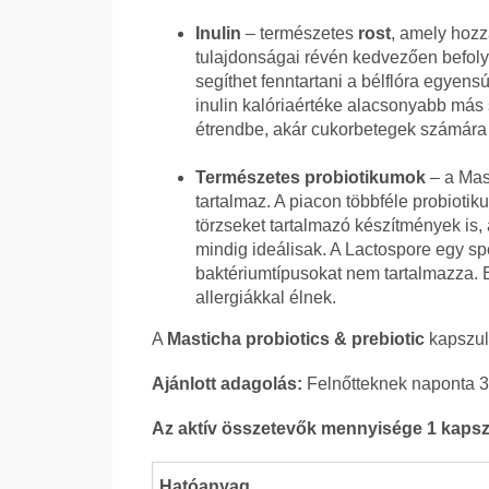
Inulin
– természetes
rost
, amely hozz
tulajdonságai révén kedvezően befoly
segíthet fenntartani a bélflóra egyen
inulin kalóriaértéke alacsonyabb más s
étrendbe, akár cukorbetegek számára 
Természetes probiotikumok
– a Mast
tartalmaz. A piacon többféle probiotik
törzseket tartalmazó készítmények is
mindig ideálisak. A Lactospore egy s
baktériumtípusokat nem tartalmazza. E
allergiákkal élnek.
A
Masticha probiotics & prebiotic
kapszul
Ajánlott adagolás:
Felnőtteknek naponta 3
Az aktív összetevők mennyisége 1 kaps
Hatóanyag