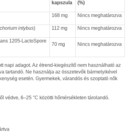
kapszula
(%)
168 mg
Nincs meghatározva
chorium intybus
)
112 mg
Nincs meghatározva
ulans 1205-LactoSpore
70 mg
Nincs meghatározva
nlott napi adagot. Az étrend-kiegészítő nem használható az
rva tartandó. Ne használja az összetevők bármelyikével
kenység esetén. Gyermekek, várandós és szoptató nők
ől védve, 6–25 °C közötti hőmérsékleten tárolandó.
ártva