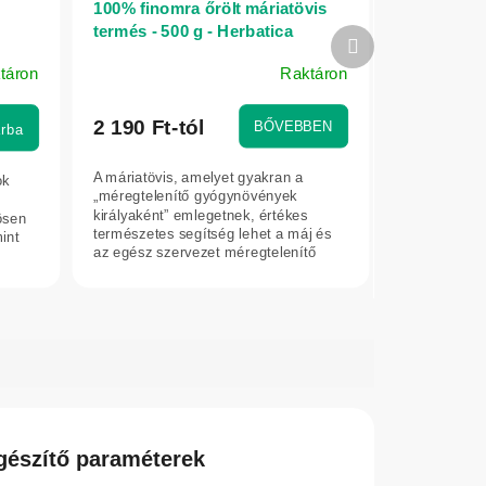
100% finomra őrölt máriatövis
termés - 500 g - Herbatica
Következő
termék
táron
Raktáron
2 190 Ft-tól
BŐVEBBEN
rba
A máriatövis, amelyet gyakran a
ok
„méregtelenítő gyógynövények
s
királyaként” emlegetnek, értékes
ösen
természetes segítség lehet a máj és
int
az egész szervezet méregtelenítő
folyamatainak...
gészítő paraméterek