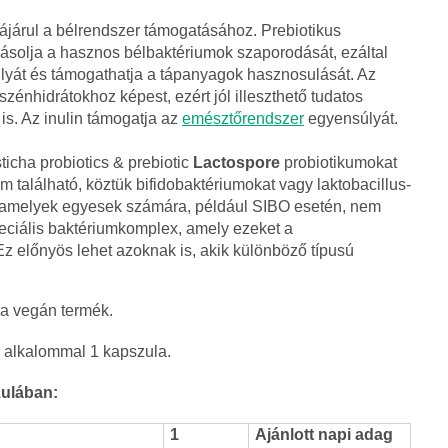
ájárul a bélrendszer támogatásához. Prebiotikus
ásolja a hasznos bélbaktériumok szaporodását, ezáltal
súlyát és támogathatja a tápanyagok hasznosulását. Az
zénhidrátokhoz képest, ezért jól illeszthető tudatos
is. Az inulin támogatja az
emésztőrendszer
egyensúlyát.
icha probiotics & prebiotic
Lactospore
probiotikumokat
um található, köztük bifidobaktériumokat vagy laktobacillus-
, amelyek egyesek számára, például SIBO esetén, nem
peciális baktériumkomplex, amely ezeket a
z előnyös lehet azoknak is, akik különböző típusú
a vegán termék.
 alkalommal 1 kapszula.
zulában:
1
Ajánlott napi adag