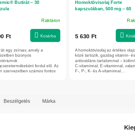
emic® Butirát – 30
Homoktövisolaj Forte
zula
kapszulában, 500 mg – 60
kapszula
Raktáron
Rak
90 Ft
5 630 Ft
Kosárba
Kosá
rát egy zsírsav, amely a
A homoktövisolaj az értékes olaj
ezetben bizonyos
közé tartozik, gazdag vitamin- é
ktériumok
antioxidáns-tartalommal – külön
cseretermékeként fordul elő. Az
C-vitaminnal, E-vitaminnal, valam
i szervezetben számos fontos
F-, P-, K- és A-vitaminnal....
ója van, és befolyásolja a máj,...
Beszélgetés
Márka
Kie