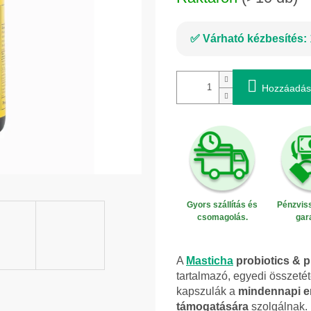
Várható kézbesítés:
Hozzáadás
Gyors szállítás és
Pénzviss
csomagolás.
gar
A
Masticha
probiotics & p
tartalmazó, egyedi összetét
kapszulák a
mindennapi e
támogatására
szolgálnak. 