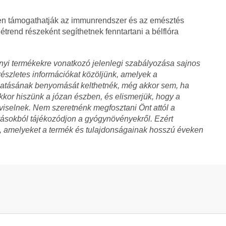
en támogathatják az immunrendszer és az emésztés
trend részeként segíthetnek fenntartani a bélflóra
yi termékekre vonatkozó jelenlegi szabályozása sajnos
észletes információkat közöljünk, amelyek a
tásának benyomását kelthetnék, még akkor sem, ha
kor hiszünk a józan észben, és elismerjük, hogy a
viselnek. Nem szeretnénk megfosztani Önt attól a
rrásokból tájékozódjon a gyógynövényekről. Ezért
t, amelyeket a termék és tulajdonságainak hosszú éveken