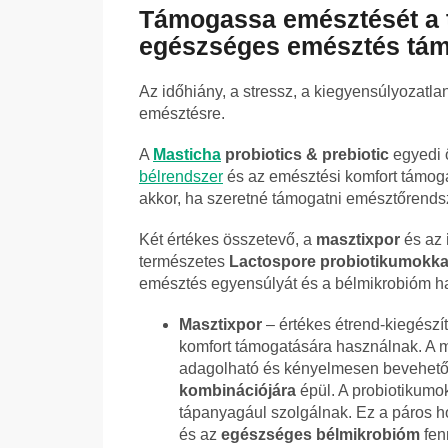
Támogassa emésztését a t
egészséges emésztés tá
Az időhiány, a stressz, a kiegyensúlyozatla
emésztésre.
A
Masticha
probiotics & prebiotic
egyedi ö
bélrendszer
és az emésztési komfort támoga
akkor, ha szeretné támogatni emésztőrends
Két értékes összetevő, a
masztixpor
és az
természetes
Lactospore probiotikumokka
emésztés egyensúlyát és a bélmikrobióm 
Masztixpor
– értékes étrend-kiegész
komfort támogatására használnak. A m
adagolható és kényelmesen bevehető.
kombinációjára
épül. A probiotikumo
tápanyagául szolgálnak. Ez a páros h
és az
egészséges bélmikrobióm
fen