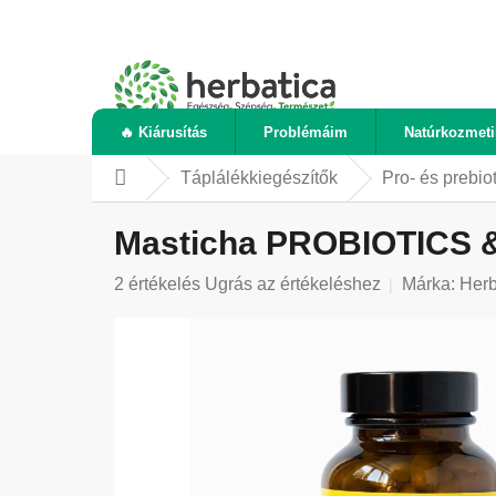
Ugrás
a
fő
tartalomhoz
🔥 Kiárusítás
Problémáim
Natúrkozmet
Táplálékkiegészítők
Pro- és prebi
Kezdőlap
Masticha PROBIOTICS &
A
2 értékelés
Ugrás az értékeléshez
Márka:
Herb
termék
átlagos
értékelése
5-
ből
5,0
csillag.