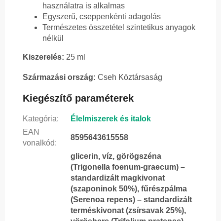
használatra is alkalmas
Egyszerű, cseppenkénti adagolás
Természetes összetétel szintetikus anyagok
nélkül
Kiszerelés:
25 ml
Származási ország:
Cseh Köztársaság
Kiegészítő paraméterek
Kategória
:
Élelmiszerek és italok
EAN
8595643615558
vonalkód
:
glicerin, víz, görögszéna
(Trigonella foenum-graecum) –
standardizált magkivonat
(szaponinok 50%), fűrészpálma
(Serenoa repens) – standardizált
terméskivonat (zsírsavak 25%),