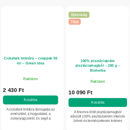
Újdonság
Tipp
Cickafark tinktúra – cseppek 50
100% pisztáciakrém
ml – Green idea
pisztáciamagból – 200 g –
Bioherba
Raktáron
Raktáron
2 430 Ft
10 090 Ft
Kosárba
Kosárba
A cickafark tinktúra támogatja az
A finomra őrölt pisztáciamagból
emésztést, a húgyutakat, a
készült 100% pisztáciakrém intenzív
zsíranyagcserét, és segít a
ízével és természetesen krémes
testsúlykontrollban.
állagával tűnik ki. Hozzáadott cukor,
olajok és tartósítószerek nélkül....