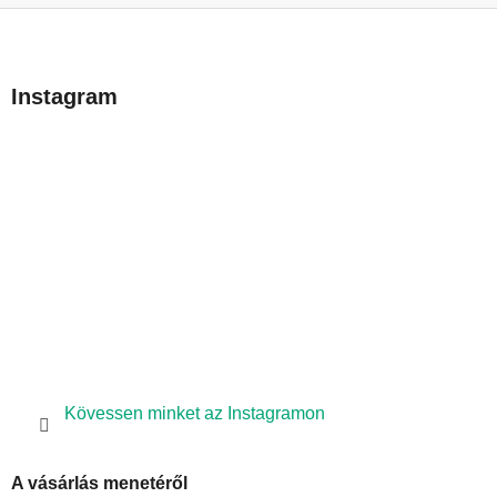
L
á
b
Instagram
l
é
c
Kövessen minket az Instagramon
A vásárlás menetéről