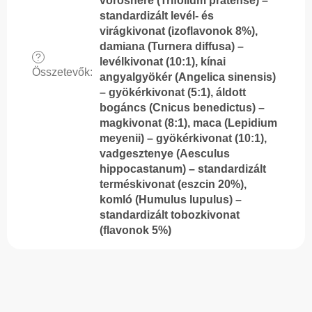
vöröshere (Trifolium pratense) –
standardizált levél- és
virágkivonat (izoflavonok 8%),
damiana (Turnera diffusa) –
?
levélkivonat (10:1), kínai
Összetevők
:
angyalgyökér (Angelica sinensis)
– gyökérkivonat (5:1), áldott
bogáncs (Cnicus benedictus) –
magkivonat (8:1), maca (Lepidium
meyenii) – gyökérkivonat (10:1),
vadgesztenye (Aesculus
hippocastanum) – standardizált
terméskivonat (eszcin 20%),
komló (Humulus lupulus) –
standardizált tobozkivonat
(flavonok 5%)