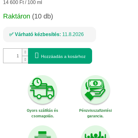
Egységár:
14 600 Ft / 100 ml
Raktáron
(10 db)
Várható kézbesítés:
11.8.2026
Hozzáadás a kosárhoz
Gyors szállítás és
Pénzvisszafizetési
csomagolás.
garancia.