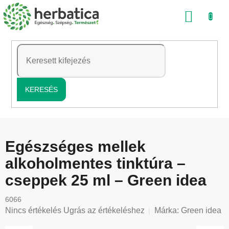
Ugrás
KOSÁ
a
fő
tartalomhoz
KERESÉS
Egészséges mellek
alkoholmentes tinktúra –
cseppek 25 ml – Green idea
6066
A
Nincs értékelés
Ugrás az értékeléshez
Márka:
Green idea
termék