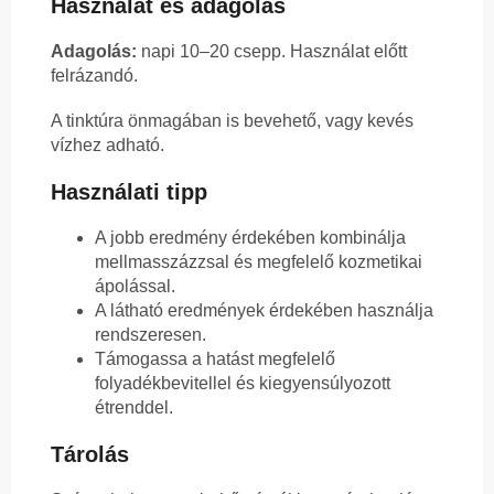
Használat és adagolás
Adagolás:
napi 10–20 csepp. Használat előtt
felrázandó.
A tinktúra önmagában is bevehető, vagy kevés
vízhez adható.
Használati tipp
A jobb eredmény érdekében kombinálja
mellmasszázzsal és megfelelő kozmetikai
ápolással.
A látható eredmények érdekében használja
rendszeresen.
Támogassa a hatást megfelelő
folyadékbevitellel és kiegyensúlyozott
étrenddel.
Tárolás