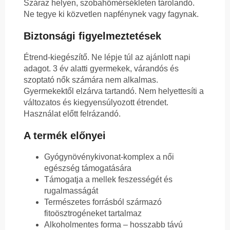
Száraz helyen, szobahőmérsékleten tárolandó.
Ne tegye ki közvetlen napfénynek vagy fagynak.
Biztonsági figyelmeztetések
Étrend-kiegészítő. Ne lépje túl az ajánlott napi
adagot. 3 év alatti gyermekek, várandós és
szoptató nők számára nem alkalmas.
Gyermekektől elzárva tartandó. Nem helyettesíti a
változatos és kiegyensúlyozott étrendet.
Használat előtt felrázandó.
A termék előnyei
Gyógynövénykivonat-komplex a női
egészség támogatására
Támogatja a mellek feszességét és
rugalmasságát
Természetes forrásból származó
fitoösztrogéneket tartalmaz
Alkoholmentes forma – hosszabb távú