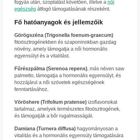
fogyás után, szoptatást követően, illetve a
női
egészség
átfogó támogatásának részeként.
Fő hatóanyagok és jellemzőik
Görögszéna (Trigonella foenum-graecum)
fitoösztrogénekben és szaponinokban gazdag
növény, amely támogatja a női hormonális
egyensúlyt és a vitalitást.
Fűrészpálma (Serenoa repens)
, más néven saw
palmetto, támogatja a hormonális egyensúlyt, és
hozzájárul a női szövetek egészségének
fenntartásához.
Vöröshere (Trifolium pratense)
izoflavonokat
tartalmaz, amelyek természetes fitoösztrogének,
és támogatják a bőr rugalmasságát.
Damiana (Turnera diffusa)
hagyományosan a
vitalitás és a hormonális egyensúly támogatására