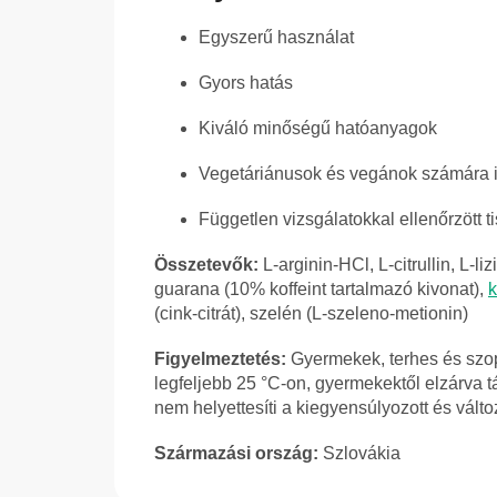
Egyszerű használat
Gyors hatás
Kiváló minőségű hatóanyagok
Vegetáriánusok és vegánok számára 
Független vizsgálatokkal ellenőrzött t
Összetevők:
L-arginin-HCl, L-citrullin, L-l
guarana (10% koffeint tartalmazó kivonat),
k
(cink-citrát), szelén (L-szeleno-metionin)
Figyelmeztetés:
Gyermekek, terhes és szop
legfeljebb 25 °C-on, gyermekektől elzárva tá
nem helyettesíti a kiegyensúlyozott és válto
Származási ország:
Szlovákia