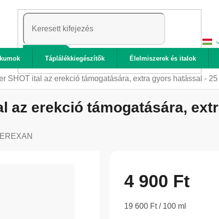
KERESÉS
ikumok
Táplálékkiegészítők
Élelmiszerek és italok
SHOT ital az erekció támogatására, extra gyors hatással - 25
az erekció támogatására, extra
EREXAN
4 900 Ft
Egységár:
19 600 Ft / 100 ml