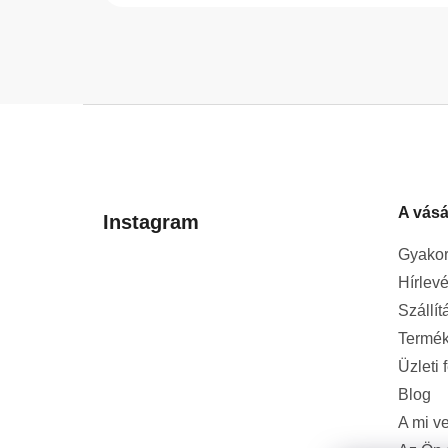
L
á
b
l
A vásá
é
Instagram
c
Gyakor
Hírlevé
Szállít
Termék
Üzleti 
Blog
A mi v