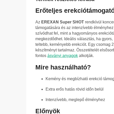
Erőteljes erekciótámogató
Az
EREXAN Super SHOT
rendkívül koncent
támogatására és az intenzívebb élményhez
szívódhat fel, mint a hagyományos erekciótá
megkezdődhet. Ideális választás, ha gyors, i
teltebb, keményebb erekciót. Egy csomag 2
készítményt tartalmaz. Összetételét elsőso
fontos
ásványi anyagok
alkotják.
Mire használható?
Kemény és megbízható erekció támog
Extra erős hatás rövid időn belül
Intenzívebb, meglepő élményhez
Előnyök