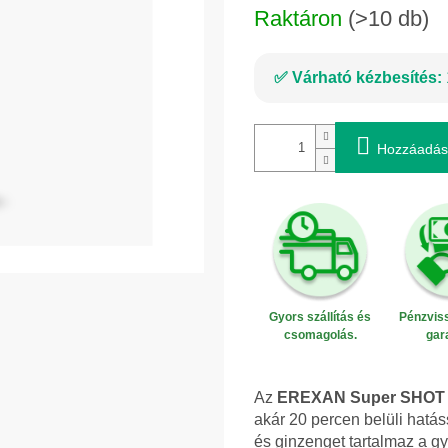
Raktáron
(>10 db)
Várható kézbesítés:
Hozzáadás
Gyors szállítás és
Pénzviss
csomagolás.
gar
Az
EREXAN Super SHOT
akár 20 percen belüli hatássa
és ginzenget tartalmaz a gy