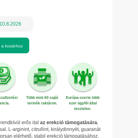
10.8.2026
 a kosárhoz
zafizetési
Több mint 60 saját
Európa-szerte több
ancia.
termék raktáron.
ezer ügyfél által
tesztelve.
rendkívül erős ital
az erekció támogatására
,
l. L-arginint, citrullint, királydinnyét, guaranát
orsan elérhető, stabil erekció támogatásához.