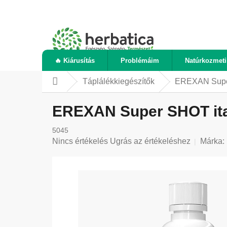
Ugrás
a
fő
tartalomhoz
🔥 Kiárusítás
Problémáim
Natúrkozmet
Táplálékkiegészítők
EREXAN Super 
Kezdőlap
EREXAN Super SHOT ital 
5045
A
Nincs értékelés
Ugrás az értékeléshez
Márka:
termék
átlagos
értékelése
5-
ből
0,0
csillag.