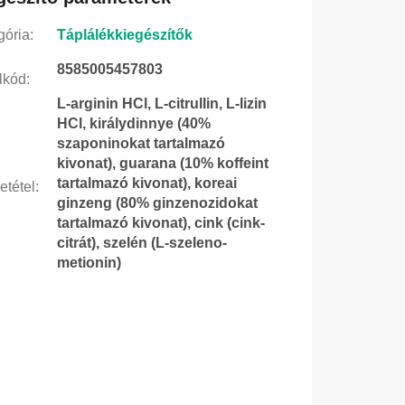
gória
:
Táplálékkiegészítők
8585005457803
lkód
:
L-arginin HCl, L-citrullin, L-lizin
HCl, királydinnye (40%
szaponinokat tartalmazó
kivonat), guarana (10% koffeint
tartalmazó kivonat), koreai
etétel
:
ginzeng (80% ginzenozidokat
tartalmazó kivonat), cink (cink-
citrát), szelén (L-szeleno-
metionin)