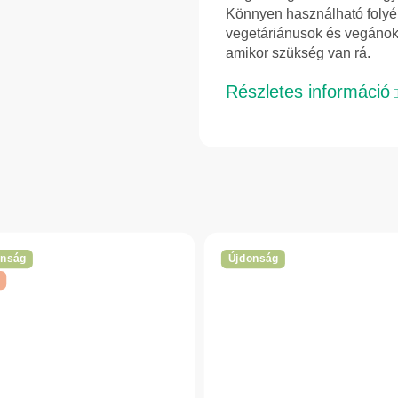
Könnyen használható folyé
vegetáriánusok és vegánok
amikor szükség van rá.
Részletes információ
onság
Újdonság