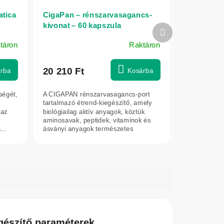
atica
CigaPan – rénszarvasagancs-
kivonat – 60 kapszula
Következő
termék
táron
Raktáron
20 210 Ft
rba
Kosárba
ségét,
A CIGAPAN rénszarvasagancs-port
tartalmazó étrend-kiegészítő, amely
 az
biológiailag aktív anyagok, köztük
s
aminosavak, peptidek, vitaminok és
...
ásványi anyagok természetes
forrása....
gészítő paraméterek