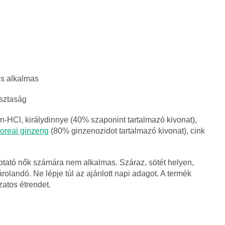
is alkalmas
isztaság
izin-HCl, királydinnye (40% szaponint tartalmazó kivonat),
oreai ginzeng
(80% ginzenozidot tartalmazó kivonat), cink
tató nők számára nem alkalmas. Száraz, sötét helyen,
rolandó. Ne lépje túl az ajánlott napi adagot. A termék
zatos étrendet.