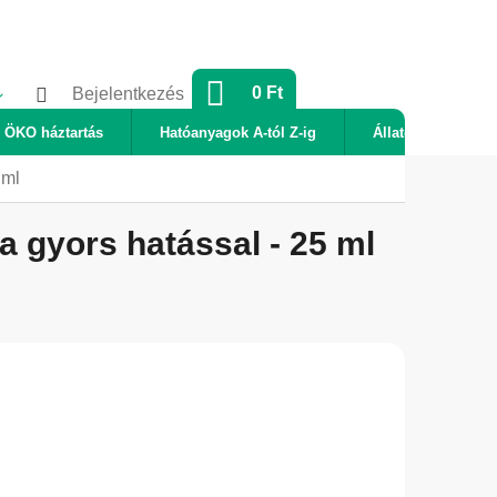
KOSÁR
0 Ft
Bejelentkezés
ÖKO háztartás
Hatóanyagok A-tól Z-ig
Állatok
Új
 ml
 gyors hatással - 25 ml