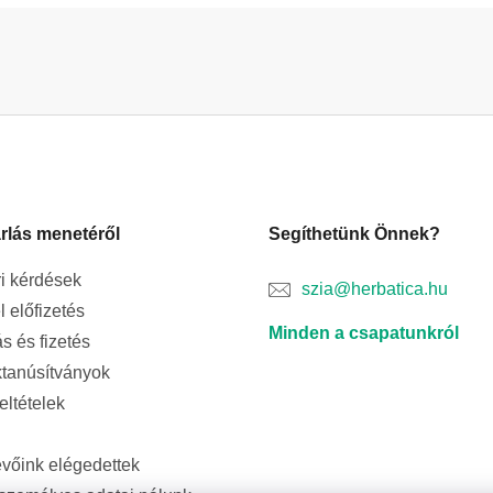
rlás menetéről
Segíthetünk Önnek?
i kérdések
szia@herbatica.hu
l előfizetés
Minden a csapatunkról
ás és fizetés
tanúsítványok
feltételek
evőink elégedettek