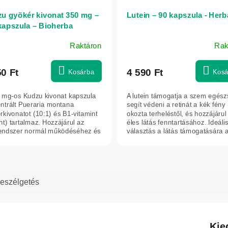
u gyökér kivonat 350 mg –
Lutein – 90 kapszula - Herb
kapszula – Bioherba
Raktáron
Rak
50 Ft
4 590 Ft
Kosárba
Kosá
 mg-os Kudzu kivonat kapszula
A lutein támogatja a szem egész
ntrált Pueraria montana
segít védeni a retinát a kék fény
rkivonatot (10:1) és B1-vitamint
okozta terheléstől, és hozzájárul
nt) tartalmaz. Hozzájárul az
éles látás fenntartásához. Ideáli
endszer normál működéséhez és
választás a látás támogatására a
eszélgetés
Kie