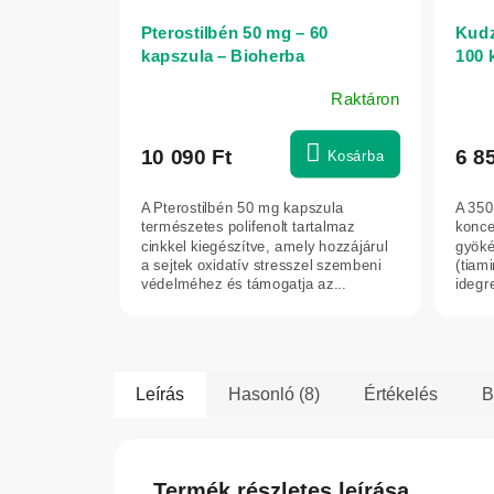
Pterostilbén 50 mg – 60
Kudz
kapszula – Bioherba
100 
Raktáron
10 090 Ft
6 8
Kosárba
A Pterostilbén 50 mg kapszula
A 350
természetes polifenolt tartalmaz
konce
cinkkel kiegészítve, amely hozzájárul
gyöké
a sejtek oxidatív stresszel szembeni
(tiami
védelméhez és támogatja az...
idegr
a...
Leírás
Hasonló (8)
Értékelés
B
Termék részletes leírása