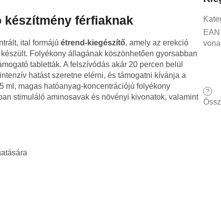
 készítmény férfiaknak
Kate
EAN
rált, ital formájú
étrend-kiegészítő
, amely az erekció
vona
 készült. Folyékony állagának köszönhetően gyorsabban
mogató tabletták. A felszívódás akár 20 percen belül
ntenzív hatást szeretne elérni, és támogatni kívánja a
5 ml, magas hatóanyag-koncentrációjú folyékony
?
rban stimuláló aminosavak és növényi kivonatok, valamint
Össz
atására