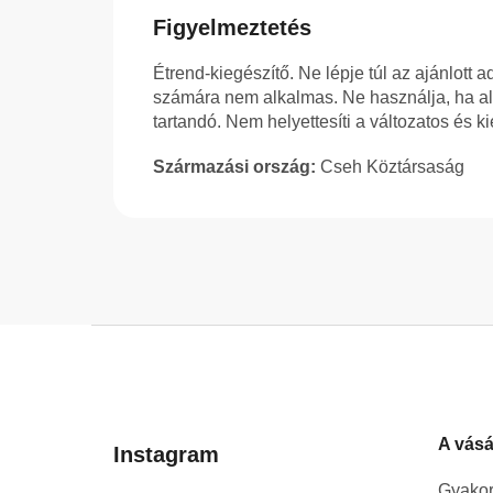
Figyelmeztetés
Étrend-kiegészítő. Ne lépje túl az ajánlott 
számára nem alkalmas. Ne használja, ha al
tartandó. Nem helyettesíti a változatos és k
Származási ország:
Cseh Köztársaság
L
á
b
l
A vásá
é
Instagram
c
Gyakor