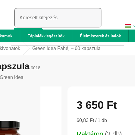
KERESÉS
ikumok
Táplálékkiegészítők
Élelmiszerek és italok
kivonatok
Green idea Fahéj – 60 kapszula
apszula
6018
Green idea
3 650 Ft
Egységár:
60,83 Ft / 1 db
Raktáron
(3 db)