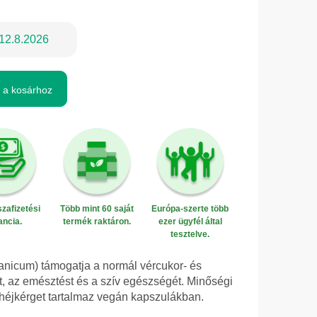
12.8.2026
 a kosárhoz
zafizetési
Több mint 60 saját
Európa-szerte több
ancia.
termék raktáron.
ezer ügyfél által
tesztelve.
nicum) támogatja a normál vércukor- és
t, az emésztést és a szív egészségét. Minőségi
fahéjkérget tartalmaz vegán kapszulákban.