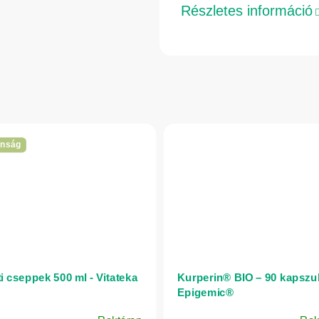
Részletes információ
onság
ti cseppek 500 ml - Vitateka
Kurperin® BIO – 90 kapszul
Epigemic®