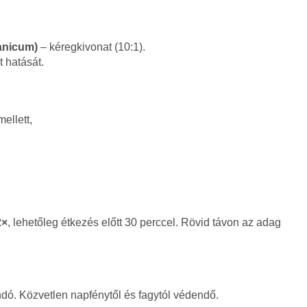
anicum)
– kéregkivonat (10:1).
t hatását.
ellett,
2×
, lehetőleg étkezés előtt 30 perccel. Rövid távon az adag
dó. Közvetlen napfénytől és fagytól védendő.