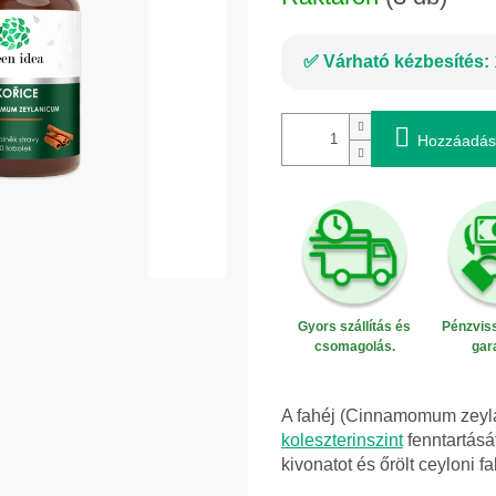
Várható kézbesítés:
Hozzáadás
Gyors szállítás és
Pénzviss
csomagolás.
gar
A fahéj (Cinnamomum zeyla
koleszterinszint
fenntartásá
kivonatot és őrölt ceyloni 