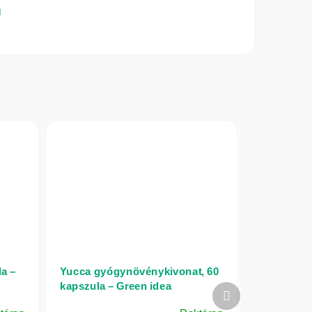
a –
Yucca gyógynövénykivonat, 60
kapszula – Green idea
Következő
termék