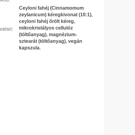
Ceyloni fahéj (Cinnamomum
zeylanicum) kéregkivonat (10:1),
ceyloni fahéj őrölt kéreg,
mikrokristályos cellulóz
etétel
:
(töltőanyag), magnézium-
sztearát (töltőanyag), vegán
kapszula.