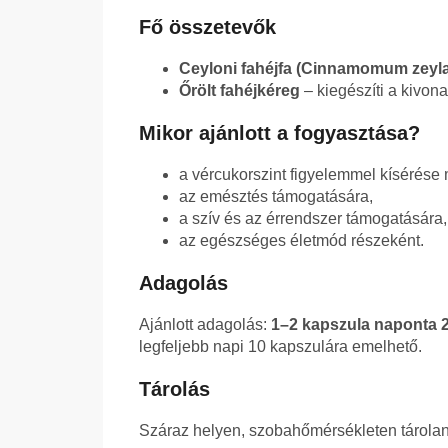
Fő összetevők
Ceyloni fahéjfa (Cinnamomum zeyl
Őrölt fahéjkéreg
– kiegészíti a kivona
Mikor ajánlott a fogyasztása?
a vércukorszint figyelemmel kísérése m
az emésztés támogatására,
a szív és az érrendszer támogatására,
az egészséges életmód részeként.
Adagolás
Ajánlott adagolás:
1–2 kapszula naponta 
legfeljebb napi 10 kapszulára emelhető.
Tárolás
Száraz helyen, szobahőmérsékleten tárolan