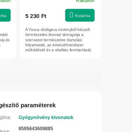
táron
Raktáron
5 230 Ft
rba
Kosárba
A Yucca shidigera növényből készült
iváló
természetes kivonat támogatja a
máj és
szervezet természetes tisztulási
k
folyamatait, az emésztőrendszer
működését és a vitalitás fenntartását.
Magas...
gészítő paraméterek
gória
:
Gyógynövény kivonatok
8595643609885
lkód
: