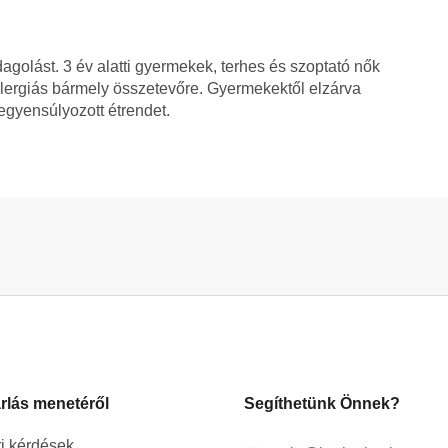
adagolást. 3 év alatti gyermekek, terhes és szoptató nők
lergiás bármely összetevőre. Gyermekektől elzárva
iegyensúlyozott étrendet.
rlás menetéről
Segíthetünk Önnek?
i kérdések