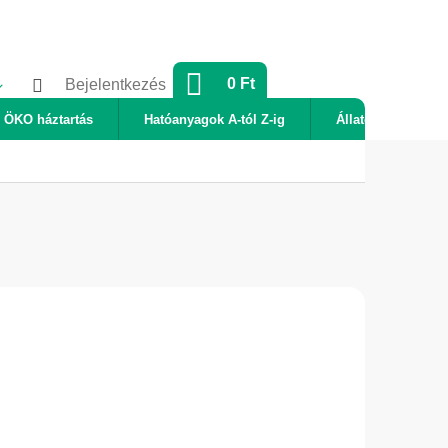
KOSÁR
0 Ft
Bejelentkezés
ÖKO háztartás
Hatóanyagok A-tól Z-ig
Állatok
Új