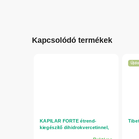
Kapcsolódó termékek
Újd
KAPILAR FORTE étrend-
Tibe
kiegészítő dihidrokvercetinnel,
rutinnal és C-vitaminnal – 100