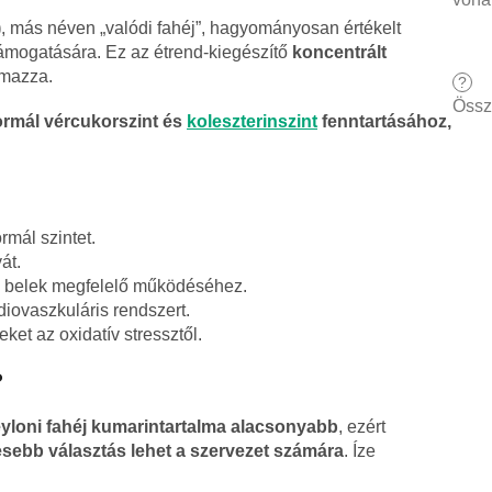
)
, más néven „valódi fahéj”, hagyományosan értékelt
ámogatására. Ez az étrend-kiegészítő
koncentrált
lmazza.
?
Össz
rmál vércukorszint és
koleszterinszint
fenntartásához,
rmál szintet.
át.
a belek megfelelő működéséhez.
diovaszkuláris rendszert.
ket az oxidatív stressztől.
?
yloni fahéj kumarintartalma alacsonyabb
, ezért
esebb választás lehet a szervezet számára
. Íze