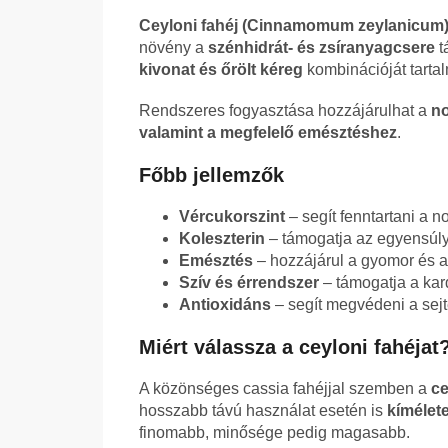
Ceyloni fahéj (Cinnamomum zeylanicum
növény a
szénhidrát- és zsíranyagcsere
t
kivonat és őrölt kéreg
kombinációját tarta
Rendszeres fogyasztása hozzájárulhat a
no
valamint a megfelelő emésztéshez
.
Főbb jellemzők
Vércukorszint
– segít fenntartani a no
Koleszterin
– támogatja az egyensúly
Emésztés
– hozzájárul a gyomor és 
Szív és érrendszer
– támogatja a kar
Antioxidáns
– segít megvédeni a sejte
Miért válassza a ceyloni fahéjat
A közönséges cassia fahéjjal szemben a
ce
hosszabb távú használat esetén is
kímélet
finomabb, minősége pedig magasabb.