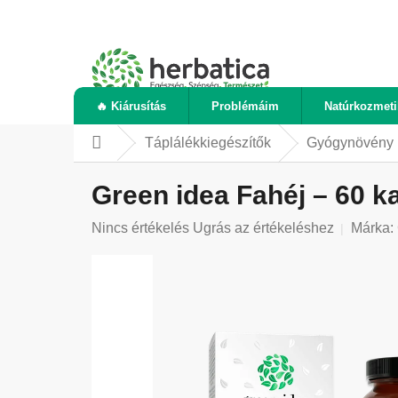
Ugrás
a
fő
tartalomhoz
🔥 Kiárusítás
Problémáim
Natúrkozmet
Táplálékkiegészítők
Gyógynövény 
Kezdőlap
Green idea Fahéj – 60 k
A
Nincs értékelés
Ugrás az értékeléshez
Márka:
termék
átlagos
értékelése
5-
ből
0,0
csillag.