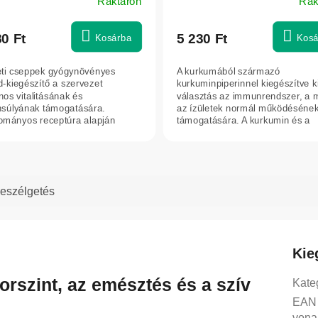
Raktáron
Rak
80 Ft
5 230 Ft
Kosárba
Kosá
eti cseppek gyógynövényes
A kurkumából származó
d-kiegészítő a szervezet
kurkuminpiperinnel kiegészítve k
nos vitalitásának és
választás az immunrendszer, a 
súlyának támogatására.
az ízületek normál működéséne
mányos receptúra alapján
támogatására. A kurkumin és a
llított növényi...
piperin...
eszélgetés
Kie
orszint, az emésztés és a szív
Kate
EAN
vona