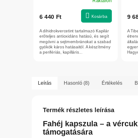
Raktáron
tabletta – Farmakom
6 440 Ft
9 6
Kosárba
A dihidrokvercetint tartalmazó Kapilár
A Tib
erőteljes antioxidáns hatású, és segít
étren
megóvni a sejtmembránokat a szabad
általá
gyökök káros hatásaitól. A készítmény
egyen
a perifériás, kapilláris...
Hagyo
összeá
Leírás
Hasonló (8)
Értékelés
B
Termék részletes leírása
Fahéj kapszula – a vércuk
támogatására