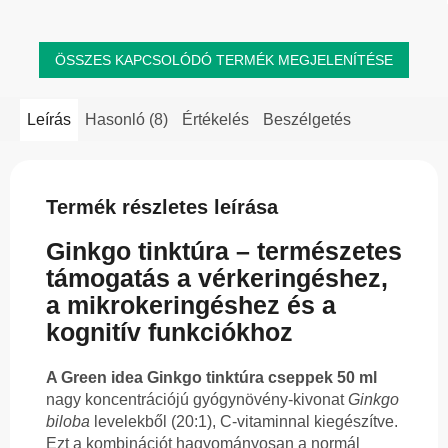
természetes...
ÖSSZES KAPCSOLÓDÓ TERMÉK MEGJELENÍTÉSE
Leírás
Hasonló (8)
Értékelés
Beszélgetés
Termék részletes leírása
Ginkgo tinktúra – természetes
támogatás a vérkeringéshez,
a mikrokeringéshez és a
kognitív funkciókhoz
A Green idea Ginkgo tinktúra cseppek 50 ml
nagy koncentrációjú gyógynövény-kivonat
Ginkgo
biloba
levelekből (20:1), C-vitaminnal kiegészítve.
Ezt a kombinációt hagyományosan a normál