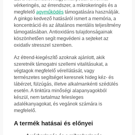
vérkeringés, az érrendszer, a mikrokeringés és a
megfelelő
agyműködés
támogatására használják.
A ginkgo kedvező hatásáról ismert a memória, a
koncentráció és az általános mentális teljesítmény
támogatásában. Antioxidáns tulajdonságainak
köszönhetően segít megvédeni a sejteket az
oxidatív stresszel szemben.
Az étrend-kiegészítő azoknak ajánlott, akik
szeretnék támogatni szellemi vitalitásukat, a
végtagok megfelelő vérellátását, vagy
természetes segítséget keresnek hideg kéz- és
lábérzet, fülzúgás, illetve alkalmankénti szédülés
esetén. A tinktúra minőségi alapanyagokból
készül, nem tartalmaz felesleges
adalékanyagokat, és vegánok számára is
megfelelő.
A termék hatásai és előnyei