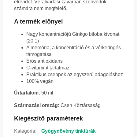
étrendet. Véralvadási zavarban szenvedők
számára nem megfelelő.
A termék előnyei
Nagy koncentrációjú Ginkgo biloba kivonat
(20:1)
A memória, a koncentráció és a vérkeringés
támogatása
Erős antioxidáns
C-vitamint tartalmaz
Praktikus cseppek az egyszerű adagoláshoz
100% vegán
Űrtartalom:
50 ml
Származási ország:
Cseh Köztársaság
Kiegészítő paraméterek
Kategória
:
Gyógynövény tinktúrák