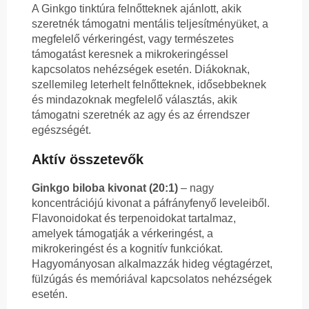
A Ginkgo tinktúra felnőtteknek ajánlott, akik
szeretnék támogatni mentális teljesítményüket, a
megfelelő vérkeringést, vagy természetes
támogatást keresnek a mikrokeringéssel
kapcsolatos nehézségek esetén. Diákoknak,
szellemileg leterhelt felnőtteknek, idősebbeknek
és mindazoknak megfelelő választás, akik
támogatni szeretnék az agy és az érrendszer
egészségét.
Aktív összetevők
Ginkgo biloba kivonat (20:1)
– nagy
koncentrációjú kivonat a páfrányfenyő leveleiből.
Flavonoidokat és terpenoidokat tartalmaz,
amelyek támogatják a vérkeringést, a
mikrokeringést és a kognitív funkciókat.
Hagyományosan alkalmazzák hideg végtagérzet,
fülzúgás és memóriával kapcsolatos nehézségek
esetén.