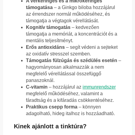
A vérkeringés és a mikrokeringés
támogatása
– a Ginkgo biloba hozzájárul
az érrendszer normál működéséhez, és
támogatja a végtagok vérellátását.
Kognitív támogatás
– kedvezően
támogatja a memóriát, a koncentrációt és a
mentális teljesítményt.
Erős antioxidáns
– segít védeni a sejteket
az oxidatív stresszel szemben.
Támogatás fülzúgás és szédülés esetén
–
hagyományosan alkalmazzák a nem
megfelelő vérellátással összefüggő
panaszoknál.
C-vitamin
– hozzájárul az
immunrendszer
megfelelő működéséhez, valamint a
fáradtság és a kifáradás csökkentéséhez.
Praktikus csepp forma
– könnyen
adagolható, hideg italhoz is hozzáadható.
Kinek ajánlott a tinktúra?