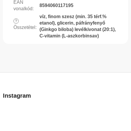
EAN
8594060117195
vonalkód
:
víz, finom szesz (min. 35 térf.%
?
etanol), glicerin, páfrányfenyő
Összetétel
:
(Ginkgo biloba) levélkivonat (20:1),
C-vitamin (L-aszkorbinsav)
L
á
b
Instagram
l
é
c