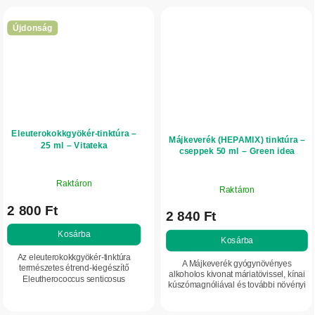
Újdonság
Eleuterokokkgyökér-tinktúra –
Májkeverék (HEPAMIX) tinktúra –
25 ml – Vitateka
cseppek 50 ml – Green idea
Raktáron
Raktáron
2 800 Ft
2 840 Ft
Kosárba
Kosárba
Az eleuterokokkgyökér-tinktúra
A Májkeverék gyógynövényes
természetes étrend-kiegészítő
alkoholos kivonat máriatövissel, kínai
Eleutherococcus senticosus
kúszómagnóliával és további növényi
kivonattal. Adaptogénként támogatja
hatóanyagokkal. Támogatja a máj
a szervezet stresszel szembeni
normál működését, a szervezet
ellenálló képességét,...