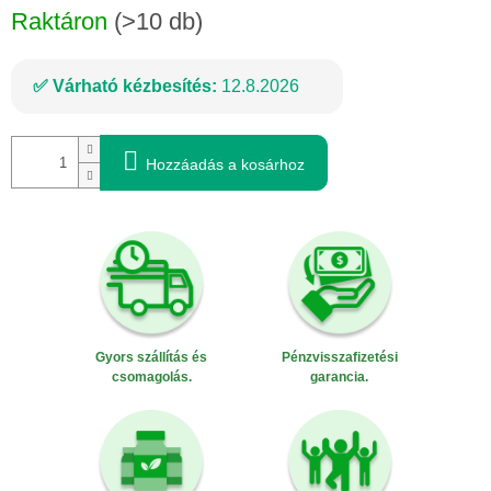
Raktáron
(>10 db)
Várható kézbesítés:
12.8.2026
Hozzáadás a kosárhoz
Gyors szállítás és
Pénzvisszafizetési
csomagolás.
garancia.