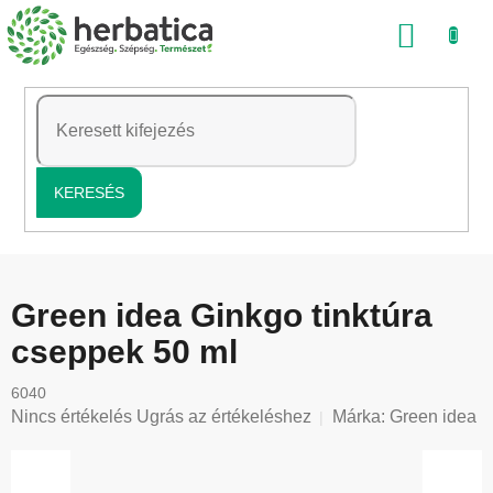
Ugrás
KOSÁ
a
fő
tartalomhoz
KERESÉS
Green idea Ginkgo tinktúra
cseppek 50 ml
6040
A
Nincs értékelés
Ugrás az értékeléshez
Márka:
Green idea
termék
átlagos
értékelése