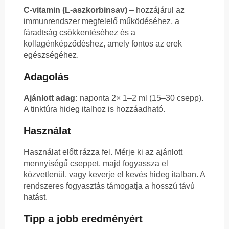
C-vitamin (L-aszkorbinsav)
– hozzájárul az
immunrendszer megfelelő működéséhez, a
fáradtság csökkentéséhez és a
kollagénképződéshez, amely fontos az erek
egészségéhez.
Adagolás
Ajánlott adag:
naponta 2× 1–2 ml (15–30 csepp).
A tinktúra hideg italhoz is hozzáadható.
Használat
Használat előtt rázza fel. Mérje ki az ajánlott
mennyiségű cseppet, majd fogyassza el
közvetlenül, vagy keverje el kevés hideg italban. A
rendszeres fogyasztás támogatja a hosszú távú
hatást.
Tipp a jobb eredményért