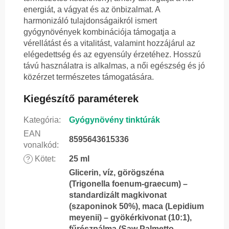
energiát, a vágyat és az önbizalmat. A
harmonizáló tulajdonságaikról ismert
gyógynövények kombinációja támogatja a
vérellátást és a vitalitást, valamint hozzájárul az
elégedettség és az egyensúly érzetéhez. Hosszú
távú használatra is alkalmas, a női egészség és jó
közérzet természetes támogatására.
Kiegészítő paraméterek
Kategória
:
Gyógynövény tinktúrák
EAN
8595643615336
vonalkód
:
Kötet
:
25 ml
?
Glicerin, víz, görögszéna
(Trigonella foenum-graecum) –
standardizált magkivonat
(szaponinok 50%), maca (Lepidium
meyenii) – gyökérkivonat (10:1),
fűrészpálma (Saw Palmetto,