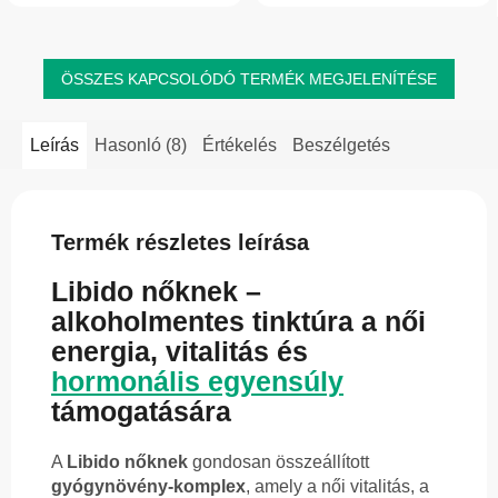
koncentráció támogatásához....
ÖSSZES KAPCSOLÓDÓ TERMÉK MEGJELENÍTÉSE
Leírás
Hasonló (8)
Értékelés
Beszélgetés
Termék részletes leírása
Libido nőknek –
alkoholmentes tinktúra a női
energia, vitalitás és
hormonális egyensúly
támogatására
A
Libido nőknek
gondosan összeállított
gyógynövény-komplex
, amely a női vitalitás, a