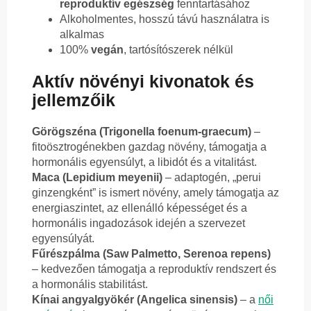
reproduktív egészség
fenntartásához
Alkoholmentes, hosszú távú használatra is
alkalmas
100%
vegán
, tartósítószerek nélkül
Aktív növényi kivonatok és
jellemzőik
Görögszéna (Trigonella foenum-graecum)
–
fitoösztrogénekben gazdag növény, támogatja a
hormonális egyensúlyt, a libidót és a vitalitást.
Maca (Lepidium meyenii)
– adaptogén, „perui
ginzengként” is ismert növény, amely támogatja az
energiaszintet, az ellenálló képességet és a
hormonális ingadozások idején a szervezet
egyensúlyát.
Fűrészpálma (Saw Palmetto, Serenoa repens)
– kedvezően támogatja a reproduktív rendszert és
a hormonális stabilitást.
Kínai angyalgyökér (Angelica sinensis)
– a
női