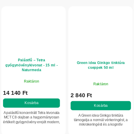
Palástfű – Tetra
Green idea Ginkgo tinktúra
gyógynövénykivonat - 15 ml -
cseppek 50 ml
Naturmeda
Raktáron
Raktáron
14 140 Ft
2 840 Ft
Kosárba
Kosárba
A palástfű koncentrált Tetra kivonata
A Green idea Ginkgo tinktúra
MCT C8 olajban a hagyományosan
támogatja a normál vérkeringést, a
értékelt gyógynövény erejét modern,
mikrokeringést és a kognitív
könnyen felszívódó formában
funkciókat. Hozzájárul az
kínálja. A palástfüvet régóta a női...
agyműködés, a memória és a