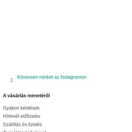
é
c
Kövessen minket az Instagramon
A vásárlás menetéről
Gyakori kérdések
Hírlevél előfizetés
Szállítás és fizetés