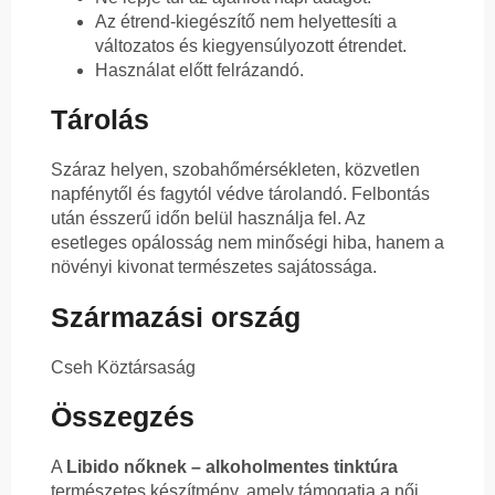
Az étrend-kiegészítő nem helyettesíti a
változatos és kiegyensúlyozott étrendet.
Használat előtt felrázandó.
Tárolás
Száraz helyen, szobahőmérsékleten, közvetlen
napfénytől és fagytól védve tárolandó. Felbontás
után ésszerű időn belül használja fel. Az
esetleges opálosság nem minőségi hiba, hanem a
növényi kivonat természetes sajátossága.
Származási ország
Cseh Köztársaság
Összegzés
A
Libido nőknek – alkoholmentes tinktúra
természetes készítmény, amely támogatja a női