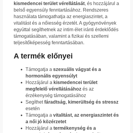
kismedencei terület vérellátását
, és hozzájárul a
belső egyensúly fenntartásához. Rendszeres
használata támogathatja az energiaszintet, a
vitalitást és a nőiesség érzetét. A gyógynövények
egyúttal segíthetnek az intim élet iránti érdeklődés
támogatásában, valamint a fizikai és szellemi
teljesítőképesség fenntartásában.
A termék előnyei
Támogatja a
szexuális vágyat és a
hormonális egyensúlyt
Hozzájárul a
kismedencei terület
megfelelő vérellátásához
és az
érzékenység támogatásához
Segíthet
fáradtság, kimerültség és stressz
esetén
Támogatja a
vitalitást, az energiaszintet és
a női jó közérzetet
Hozzájárul a
termékenység és a