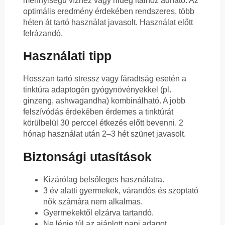
mennyiségű vízhez vagy hideg italhoz adható. Az
optimális eredmény érdekében rendszeres, több
héten át tartó használat javasolt. Használat előtt
felrázandó.
Használati tipp
Hosszan tartó stressz vagy fáradtság esetén a
tinktúra adaptogén gyógynövényekkel (pl.
ginzeng, ashwagandha) kombinálható. A jobb
felszívódás érdekében érdemes a tinktúrát
körülbelül 30 perccel étkezés előtt bevenni. 2
hónap használat után 2–3 hét szünet javasolt.
Biztonsági utasítások
Kizárólag belsőleges használatra.
3 év alatti gyermekek, várandós és szoptató
nők számára nem alkalmas.
Gyermekektől elzárva tartandó.
Ne lépje túl az ajánlott napi adagot.