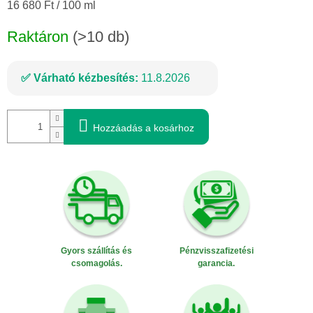
Egységár:
16 680 Ft / 100 ml
Raktáron
(>10 db)
Várható kézbesítés:
11.8.2026
Hozzáadás a kosárhoz
Gyors szállítás és
Pénzvisszafizetési
csomagolás.
garancia.