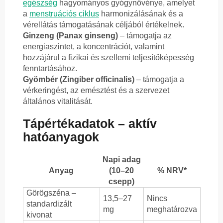
egészség
hagyományos gyógynövénye, amelyet
a
menstruációs ciklus
harmonizálásának és a
vérellátás támogatásának céljából értékelnek.
Ginzeng (Panax ginseng)
– támogatja az
energiaszintet, a koncentrációt, valamint
hozzájárul a fizikai és szellemi teljesítőképesség
fenntartásához.
Gyömbér (Zingiber officinalis)
– támogatja a
vérkeringést, az emésztést és a szervezet
általános vitalitását.
Tápértékadatok – aktív
hatóanyagok
Napi adag
Anyag
(10–20
% NRV*
csepp)
Görögszéna –
13,5–27
Nincs
standardizált
mg
meghatározva
kivonat