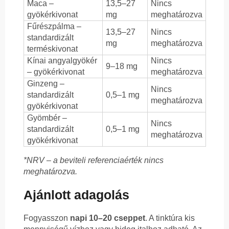
Maca –
13,5–27
Nincs
gyökérkivonat
mg
meghatározva
Fűrészpálma –
13,5–27
Nincs
standardizált
mg
meghatározva
terméskivonat
Kínai angyalgyökér
Nincs
9–18 mg
– gyökérkivonat
meghatározva
Ginzeng –
Nincs
standardizált
0,5–1 mg
meghatározva
gyökérkivonat
Gyömbér –
Nincs
standardizált
0,5–1 mg
meghatározva
gyökérkivonat
*NRV – a beviteli referenciaérték nincs
meghatározva.
Ajánlott adagolás
Fogyasszon
napi 10–20 cseppet
. A tinktúra kis