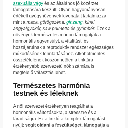
szexuális vágy
és az általános jó közérzet
támogatására készült. Olyan hagyományosan
értékelt gyógynövények kivonatait tartalmazza,
mint a
maca, görögszéna,
ginzeng
, kínai
angyalgyökér, saw palmetto
és
gyömbér
. Ezek a
növények természetes módon támogatják a
hormonális egyensúlyt, a vitalitást, és
hozzájárulnak a reproduktív rendszer egészséges
működésének fenntartásához. Alkoholmentes
összetételének köszönhetően a tinktúra
érzékenyebb szervezetű nők számára is
megfelelő választás lehet.
Természetes harmónia
testnek és léleknek
A női szervezet érzékenyen reagálhat a
hormonális változásokra, a stresszre és a
fáradtságra. Ez a tinktúra komplex támogatást
nyújt:
segít oldani a feszültséget, támogatja a