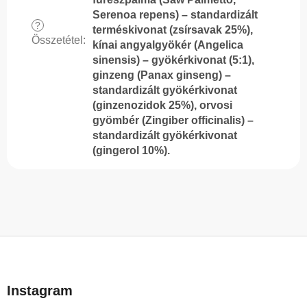
Serenoa repens) – standardizált
?
terméskivonat (zsírsavak 25%),
Összetétel
:
kínai angyalgyökér (Angelica
sinensis) – gyökérkivonat (5:1),
ginzeng (Panax ginseng) –
standardizált gyökérkivonat
(ginzenozidok 25%), orvosi
gyömbér (Zingiber officinalis) –
standardizált gyökérkivonat
(gingerol 10%).
L
á
b
Instagram
l