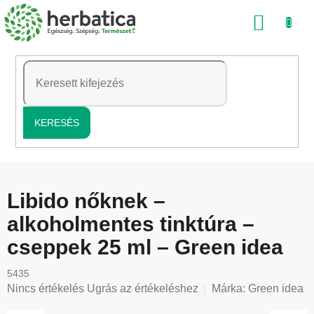
Ugrás
KOSÁ
a
fő
tartalomhoz
KERESÉS
Libido nőknek –
alkoholmentes tinktúra –
cseppek 25 ml – Green idea
5435
A
Nincs értékelés
Ugrás az értékeléshez
Márka:
Green idea
termék