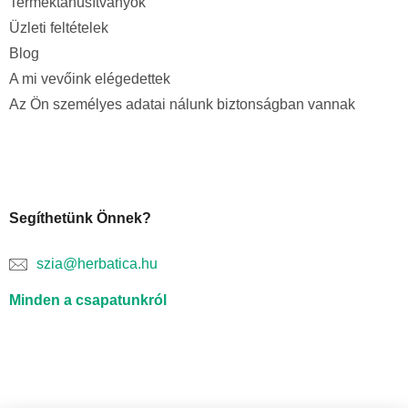
Terméktanúsítványok
Üzleti feltételek
Blog
A mi vevőink elégedettek
Az Ön személyes adatai nálunk biztonságban vannak
Segíthetünk Önnek?
szia@herbatica.hu
Minden a csapatunkról