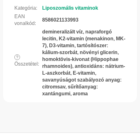
Kategória
:
Liposzomális vitaminok
EAN
8586021133993
vonalkód
:
demineralizált víz, napraforgó
lecitin, K2-vitamin (menakinon, MK-
7), D3-vitamin, tartósítószer:
kálium-szorbát, növényi glicerin,
?
homoktövis-kivonat (Hippophae
Összetétel
:
rhamnoides), antioxidáns: nátrium-
L-aszkorbát, E-vitamin,
savanyúságot szabályozó anyag:
citromsav, sűrítőanyag:
xantángumi, aroma
L