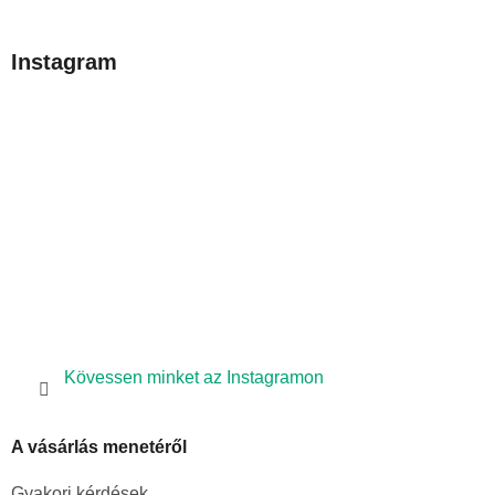
á
b
Instagram
l
é
c
Kövessen minket az Instagramon
A vásárlás menetéről
Gyakori kérdések