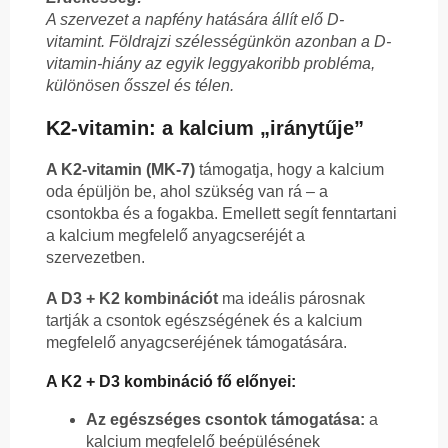
A szervezet a napfény hatására állít elő D-
vitamint. Földrajzi szélességünkön azonban a D-
vitamin-hiány az egyik leggyakoribb probléma,
különösen ősszel és télen.
K2-vitamin: a kalcium „iránytűje”
A K2-vitamin (MK-7)
támogatja, hogy a kalcium
oda épüljön be, ahol szükség van rá – a
csontokba és a fogakba. Emellett segít fenntartani
a kalcium megfelelő anyagcseréjét a
szervezetben.
A D3 + K2 kombinációt
ma ideális párosnak
tartják a csontok egészségének és a kalcium
megfelelő anyagcseréjének támogatására.
A K2 + D3 kombináció fő előnyei:
Az egészséges csontok támogatása:
a
kalcium megfelelő beépülésének