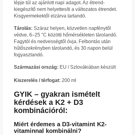
lépje túl az ajánlott napi adagot. Az étrend-
kiegészítő nem helyettesíti a változatos étrendet.
Kisgyermekektől elzárva tartandó.
Tárolás:
Száraz helyen, közvetlen napfénytől
védve, 6–25 °C közötti hőmérsékleten tárolandó.
Fagytól és nedvességtől óvja. Felbontás után
hűtőszekrényben tárolandó, és 30 napon belül
fogyasztandó.
Származási ország:
EU / Szlovákiában készült
Kiszerelés / térfogat:
200 ml
GYIK – gyakran ismételt
kérdések a K2 + D3
kombinációról:
Miért érdemes a D3-vitamint K2-
vitaminnal kombinálni?