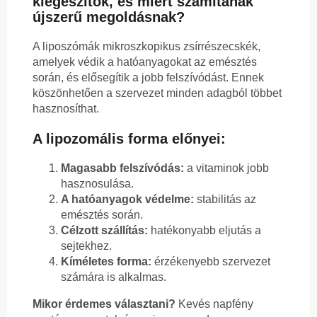
kiegészítők, és miért számítanak
újszerű megoldásnak?
A liposzómák mikroszkopikus zsírrészecskék,
amelyek védik a hatóanyagokat az emésztés
során, és elősegítik a jobb felszívódást. Ennek
köszönhetően a szervezet minden adagból többet
hasznosíthat.
A lipozomális forma előnyei:
Magasabb felszívódás:
a vitaminok jobb
hasznosulása.
A hatóanyagok védelme:
stabilitás az
emésztés során.
Célzott szállítás:
hatékonyabb eljutás a
sejtekhez.
Kíméletes forma:
érzékenyebb szervezet
számára is alkalmas.
Mikor érdemes választani?
Kevés napfény