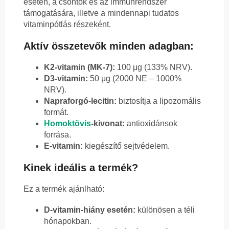
esetén, a csontok és az immunrendszer
támogatására, illetve a mindennapi tudatos
vitaminpótlás részeként.
Aktív összetevők minden adagban:
K2-vitamin (MK-7):
100 μg (133% NRV).
D3-vitamin:
50 μg (2000 NE – 1000%
NRV).
Napraforgó-lecitin:
biztosítja a lipozomális
formát.
Homoktövis
-kivonat:
antioxidánsok
forrása.
E-vitamin:
kiegészítő sejtvédelem.
Kinek ideális a termék?
Ez a termék ajánlható:
D-vitamin-hiány esetén:
különösen a téli
hónapokban.