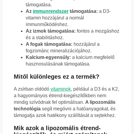
támogatása.
Az
immunrendszer
támogatása:
a D3-
vitamin hozzájárul a normál
immunműködéshez.
Az izmok támogatása:
fontos a mozgáshoz
és a stabilitáshoz.
A fogak támogatása:
hozzájárul a
fogzománc mineralizációjához.
Kalcium-egyensúly:
a kalcium megfelelő
hasznosulásának támogatása.
Mitől különleges ez a termék?
A zsírban oldódó
vitaminok
, például a D3 és a K2,
a hagyományos étrend-kiegészítőkben nem
mindig szívódnak fel optimálisan.
A lipozomális
technológia
segít megóvni a hatóanyagokat, és
támogatja azok hatékony szállítását a sejtekhez.
Mik azok a lipozomális étrend-