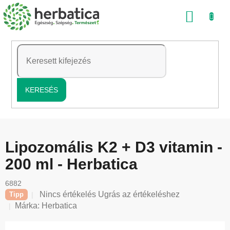
Ugrás
KOSÁ
a
fő
tartalomhoz
KERESÉS
Lipozomális K2 + D3 vitamin -
200 ml - Herbatica
6882
A
Nincs értékelés
Ugrás az értékeléshez
Tipp
termék
Márka:
Herbatica
átlagos
értékelése