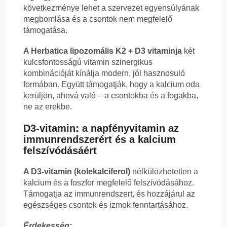
következménye lehet a szervezet egyensúlyának
megbomlása és a csontok nem megfelelő
támogatása.
A Herbatica lipozomális K2 + D3 vitaminja
két
kulcsfontosságú vitamin szinergikus
kombinációját kínálja modern, jól hasznosuló
formában. Együtt támogatják, hogy a kalcium oda
kerüljön, ahová való – a csontokba és a fogakba,
ne az erekbe.
D3-vitamin: a napfényvitamin az
immunrendszerért és a kalcium
felszívódásáért
A D3-vitamin (kolekalciferol)
nélkülözhetetlen a
kalcium és a foszfor megfelelő felszívódásához.
Támogatja az immunrendszert, és hozzájárul az
egészséges csontok és izmok fenntartásához.
Érdekesség: