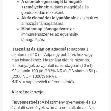
A csontok egészségét támogató
személyeknek:
tudatos megelőzés és
gondoskodás részeként.
Aktív életmódot folytatóknak:
az izmok és
a mozgás támogatására.
Mindennapi támogatásra:
az
immunrendszer és az egyensúly
támogatására.
Használat és ajánlott adagolás:
naponta 1
alkalommal 10 ml. Adja egy pohár vízhez vagy
más folyadékhoz. Használat előtt felrázandó.
Hatóanyagok az ajánlott napi adagban (10 ml):
K2-vitamin 100 μg (133% NRV), D3-vitamin 50 μg
(2000 NE – 1000% NRV).
*NRV = napi beviteli referenciaérték.
Allergének:
szója
Figyelmeztetés:
A készítmény gyermekek és 18
év alatti személyek számára nem alkalmas. Ne