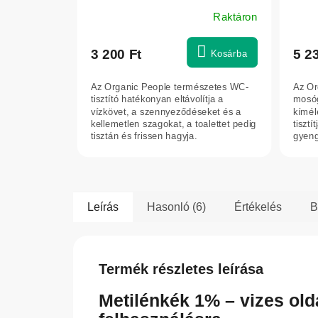
1000
Raktáron
3 200 Ft
5 2
Kosárba
Az Organic People természetes WC-
Az Or
tisztító hatékonyan eltávolítja a
mosó
vízkövet, a szennyeződéseket és a
kímél
kellemetlen szagokat, a toalettet pedig
tiszt
tisztán és frissen hagyja.
gyeng
Leírás
Hasonló (6)
Értékelés
B
Termék részletes leírása
Metilénkék 1% – vizes old