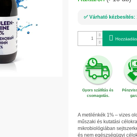
Várható kézbesítés:
Hozzáadás
Gyors szállítás és
Pénzviss
csomagolás.
gar
A metilénkék 1% – vizes old
műszaki és kutatási célokr
mikrobiológiában sejtszerk
és nem egészségügyi célok