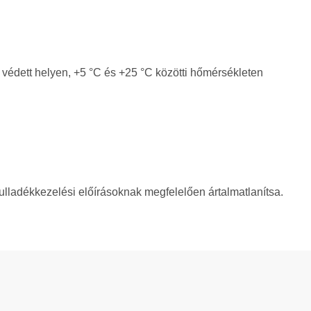
l védett helyen, +5 °C és +25 °C közötti hőmérsékleten
hulladékkezelési előírásoknak megfelelően ártalmatlanítsa.