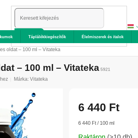
KERESÉS
ikumok
Táplálékkiegészítők
Élelmiszerek és italok
es oldat – 100 ml – Vitateka
dat – 100 ml – Vitateka
5921
shez
Márka:
Vitateka
6 440 Ft
Egységár:
6 440 Ft / 100 ml
Raktáron
(>10 db)