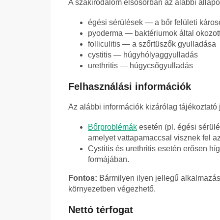
A szakirodalom elsősorban az alábbi állapot
égési sérülések — a bőr felületi káro
pyoderma — baktériumok által okozot
folliculitis — a szőrtüszők gyulladása
cystitis — húgyhólyaggyulladás
urethritis — húgycsőgyulladás
Felhasználási információk
Az alábbi információk kizárólag tájékoztató
Bőrproblémák
esetén (pl. égési sérülé
amelyet vattapamaccsal visznek fel az 
Cystitis és urethritis esetén erősen hí
formájában.
Fontos:
Bármilyen ilyen jellegű alkalmazás
környezetben végezhető.
Nettó térfogat