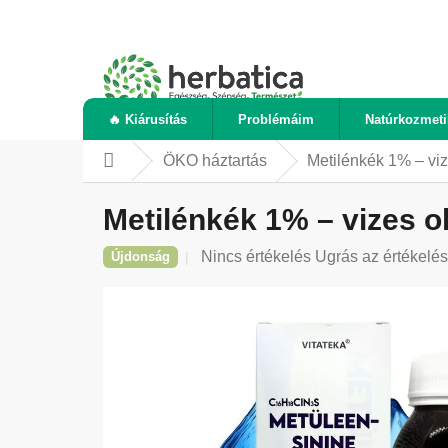
Ugrás
a
fő
tartalomhoz
🔥 Kiárusítás
Problémáim
Natúrkozmet
ÖKO háztartás
Metilénkék 1% – viz
Kezdőlap
Metilénkék 1% – vizes ol
A
Nincs értékelés
Ugrás az értékelé
Újdonság
termék
átlagos
értékelése
5-
ből
0,0
csillag.