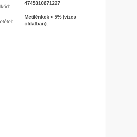
4745010671227
lkód
:
Metilénkék < 5% (vizes
etétel
:
oldatban).