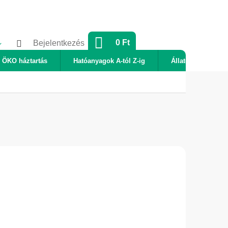
KOSÁR
0 Ft
Bejelentkezés
ÖKO háztartás
Hatóanyagok A-tól Z-ig
Állatok
Új