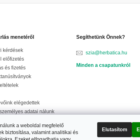
rlás menetéről
Segíthetünk Önnek?
i kérdések
szia@herbatica.hu
l előfizetés
Minden a csapatunkról
ás és fizetés
tanúsítványok
feltételek
evőink elégedettek
személyes adatai nálunk
ságban vannak
ználunk a weboldal megfelelő
Elutasítom
E
biztosítása, valamint analitikai és
élokra. Ezeket elfogadhatja vagy