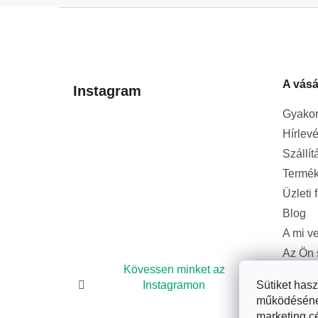
L
á
b
l
A vásá
é
Instagram
c
Gyakor
Hírlevé
Szállít
Termék
Üzleti 
Blog
A mi v
Az Ön 
bizton
Kövessen minket az
Sütiket has
Instagramon
működésének 
marketing c