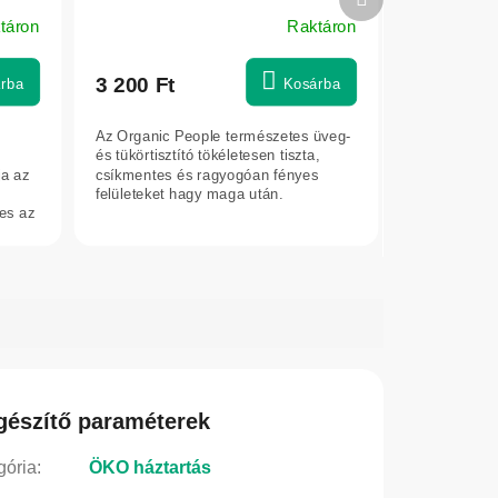
termék
táron
Raktáron
3 200 Ft
rba
Kosárba
Az Organic People természetes üveg-
és tükörtisztító tökéletesen tiszta,
ja az
csíkmentes és ragyogóan fényes
felületeket hagy maga után.
es az
gészítő paraméterek
gória
:
ÖKO háztartás