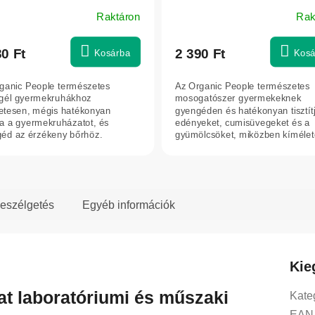
 ml
350 ml
Raktáron
Rak
30 Ft
2 390 Ft
Kosárba
Kosá
ganic People természetes
Az Organic People természetes
gél gyermekruhákhoz
mosogatószer gyermekeknek
etesen, mégis hatékonyan
gyengéden és hatékonyan tisztít
ítja a gyermekruházatot, és
edényeket, cumisüvegeket és a
éd az érzékeny bőrhöz.
gyümölcsöket, miközben kímélet
érzékeny bőrhöz.
eszélgetés
Egyéb információk
Kie
at laboratóriumi és műszaki
Kate
EAN