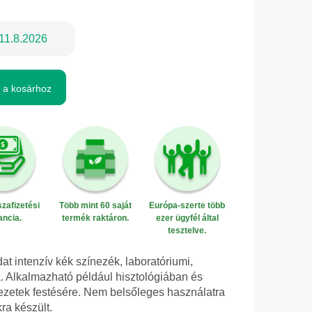
11.8.2026
 a kosárhoz
zafizetési
Több mint 60 saját
Európa-szerte több
ancia.
termék raktáron.
ezer ügyfél által
tesztelve.
at intenzív kék színezék, laboratóriumi,
a. Alkalmazható például hisztológiában és
ezetek festésére. Nem belsőleges használatra
ra készült.