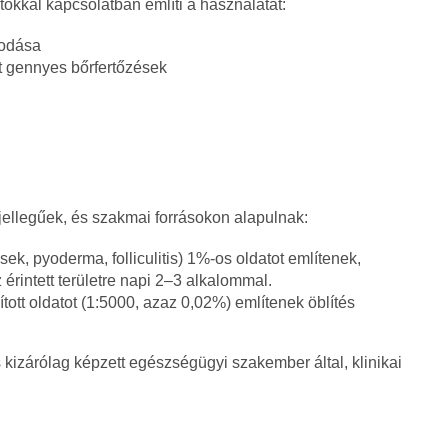
okkal kapcsolatban említi a használatát:
sodása
t gennyes bőrfertőzések
 jellegűek, és szakmai forrásokon alapulnak:
sek, pyoderma, folliculitis) 1%-os oldatot említenek,
érintett területre napi 2–3 alkalommal.
gított oldatot (1:5000, azaz 0,02%) említenek öblítés
 kizárólag képzett egészségügyi szakember által, klinikai