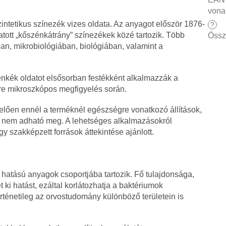
vona
zintetikus színezék vizes oldata. Az anyagot először 1876-
?
atott „kőszénkátrány” színezékek közé tartozik. Több
Össz
ban, mikrobiológiában, biológiában, valamint a
nkék oldatot elsősorban festékként alkalmazzák a
re mikroszkópos megfigyelés során.
lően ennél a terméknél egészségre vonatkozó állítások,
ása nem adható meg. A lehetséges alkalmazásokról
y szakképzett források áttekintése ajánlott.
ő hatású anyagok csoportjába tartozik. Fő tulajdonsága,
i hatást, ezáltal korlátozhatja a baktériumok
ténetileg az orvostudomány különböző területein is