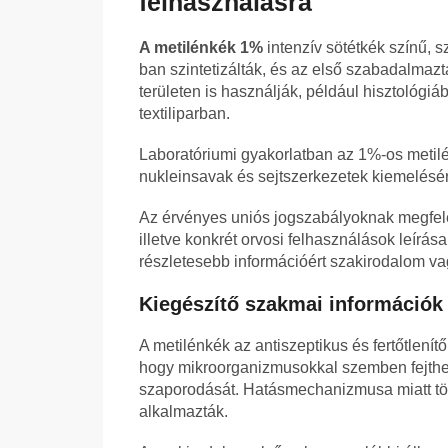
felhasználásra
A metilénkék 1%
intenzív sötétkék színű, s
ban szintetizálták, és az első szabadalmazt
területen is használják, például hisztológiá
textiliparban.
Laboratóriumi gyakorlatban az 1%-os metilé
nukleinsavak és sejtszerkezetek kiemelésé
Az érvényes uniós jogszabályoknak megfele
illetve konkrét orvosi felhasználások leír
részletesebb információért szakirodalom vag
Kiegészítő szakmai információk
A metilénkék az antiszeptikus és fertőtlenít
hogy mikroorganizmusokkal szemben fejthet k
szaporodását. Hatásmechanizmusa miatt tör
alkalmazták.