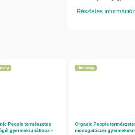
Részletes információ
onság
Újdonság
nic People természetes
Organic People természete
gél gyermekruhákhoz –
mosogatószer gyermekekn