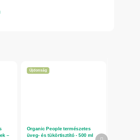
Újdonság
s
Organic People természetes
ek –
üveg- és tükörtisztító - 500 ml
Következő