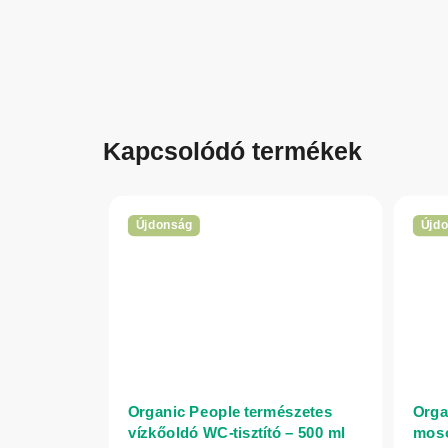
Kapcsolódó termékek
Újdonság
Újd
Organic People természetes
Orga
vízkőoldó WC-tisztító – 500 ml
mosó