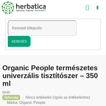
Ugrás
KOSÁ
a
fő
tartalomhoz
KERESÉS
Organic People természetes
univerzális tisztítószer – 350
ml
6648
A
Nincs értékelés
Ugrás az értékeléshez
Újdonság
termék
Márka:
Organic People