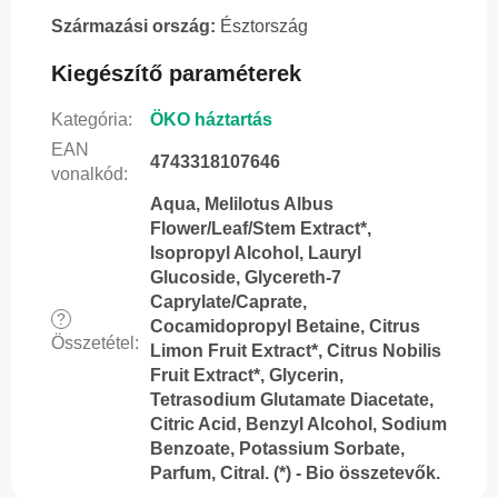
Származási ország:
Észtország
Kiegészítő paraméterek
Kategória
:
ÖKO háztartás
EAN
4743318107646
vonalkód
:
Aqua, Melilotus Albus
Flower/Leaf/Stem Extract*,
Isopropyl Alcohol, Lauryl
Glucoside, Glycereth-7
Caprylate/Caprate,
?
Cocamidopropyl Betaine, Citrus
Összetétel
:
Limon Fruit Extract*, Citrus Nobilis
Fruit Extract*, Glycerin,
Tetrasodium Glutamate Diacetate,
Citric Acid, Benzyl Alcohol, Sodium
Benzoate, Potassium Sorbate,
Parfum, Citral. (*) - Bio összetevők.