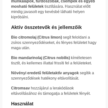
munkalapok, fürdőszobák, csempék és egyéb
mosható felületek
tisztítására. Használat előtt
mindig javasolt egy kevésbé látható helyen
kipróbálni.
Aktív összetevők és jellemzőik
Bio citromolaj (Citrus limon)
segít feloldani a
zsíros szennyeződéseket, és fényes felületet hagy
maga után.
Bio mandarinolaj (Citrus nobilis)
kíméletesen
tisztít, és kellemes illattal frissíti fel a felületeket.
Növényi eredetű felületaktív anyagok
segítik a
szennyeződések hatékony eltávolítását.
Citromsav
hozzájárul a lerakódások
eltávolításához és támogatja a felületek fényét.
Használat