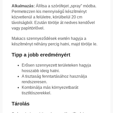
Alkalmazás:
Állítsa a szórófejet „spray” módba.
Permetezzen kis mennyiségű készítményt
közvetlenül a felületre, körülbelül 20 cm
távolságból. Ezután törölje át nedves kendővel
vagy papírtörlővel.
Makacs szennyeződések esetén hagyja a
készítményt néhány percig hatni, majd törölje le.
Tipp a jobb eredményért
Erősen szennyezett területeken hagyja
hosszabb ideig hatni.
A tisztaság fenntartásához használja
rendszeresen.
Kombinálja más környezetbarát
tisztítószerekkel.
Tárolás