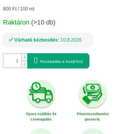
Egységár:
800 Ft / 100 ml
Raktáron
(>10 db)
Várható kézbesítés:
10.8.2026
Hozzáadás a kosárhoz
Gyors szállítás és
Pénzvisszafizetési
csomagolás.
garancia.