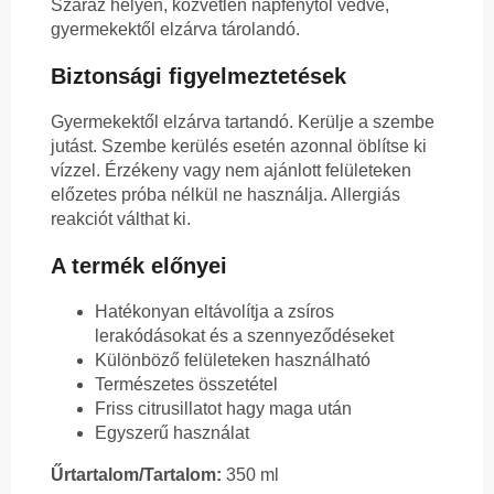
Száraz helyen, közvetlen napfénytől védve,
gyermekektől elzárva tárolandó.
Biztonsági figyelmeztetések
Gyermekektől elzárva tartandó. Kerülje a szembe
jutást. Szembe kerülés esetén azonnal öblítse ki
vízzel. Érzékeny vagy nem ajánlott felületeken
előzetes próba nélkül ne használja. Allergiás
reakciót válthat ki.
A termék előnyei
Hatékonyan eltávolítja a zsíros
lerakódásokat és a szennyeződéseket
Különböző felületeken használható
Természetes összetétel
Friss citrusillatot hagy maga után
Egyszerű használat
Űrtartalom/Tartalom:
350 ml