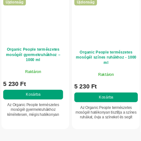
Újdonság
Újdonság
Organic People természetes
Organic People természetes
mosógél gyermekruhákhoz –
mosógél színes ruhákhoz - 1000
1000 ml
ml
Raktáron
Raktáron
5 230 Ft
5 230 Ft
Kosárba
Kosárba
Az Organic People természetes
Az Organic People természetes
mosógél gyermekruhákhoz
mosógél hatékonyan tisztítja a színes
kíméletesen, mégis hatékonyan
ruhákat, óvja a színeket és segít
tisztítja a gyermekruházatot, és
megőrizni a szálak tartását.
gyengéd az érzékeny bőrhöz.