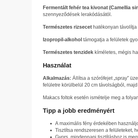
Fermentált fehér tea kivonat (Camellia si
szennyeződések lerakódásától.
Természetes rizsecet
hatékonyan távolítja e
Izopropil-alkohol
támogatja a felületek gyor
Természetes tenzidek
kíméletes, mégis ha
Használat
Alkalmazás:
Állítsa a szórófejet „spray” 
felületre körülbelül 20 cm távolságból, majd 
Makacs foltok esetén ismételje meg a folya
Tipp a jobb eredményért
A maximális fény érdekében használj
Tisztítsa rendszeresen a felületeket
Gyors, mindennapi tisztításhoz is megf