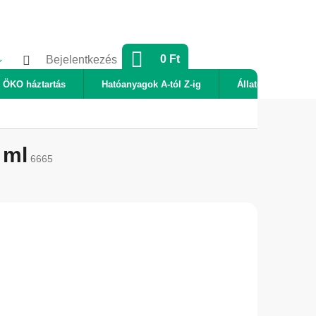
KOSÁR
0 Ft
Bejelentkezés
ÖKO háztartás
Hatóanyagok A-tól Z-ig
Állatok
Új
 ml
6665