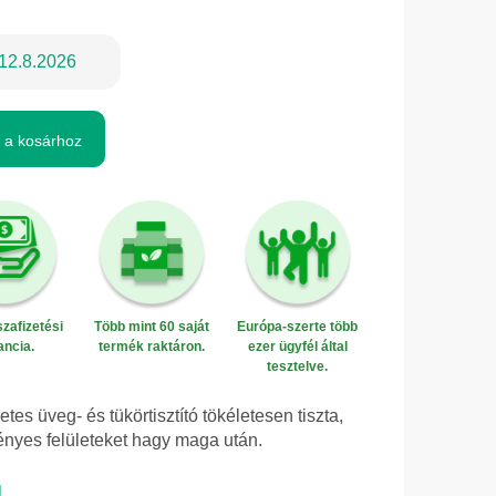
12.8.2026
 a kosárhoz
zafizetési
Több mint 60 saját
Európa-szerte több
ancia.
termék raktáron.
ezer ügyfél által
tesztelve.
es üveg- és tükörtisztító tökéletesen tiszta,
nyes felületeket hagy maga után.