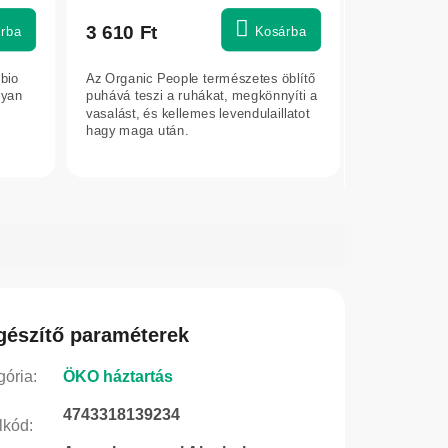
3 610 Ft
rba
Kosárba
bio
Az Organic People természetes öblítő
nyan
puhává teszi a ruhákat, megkönnyíti a
vasalást, és kellemes levendulaillatot
hagy maga után.
gészítő paraméterek
gória
:
ÖKO háztartás
4743318139234
lkód
: