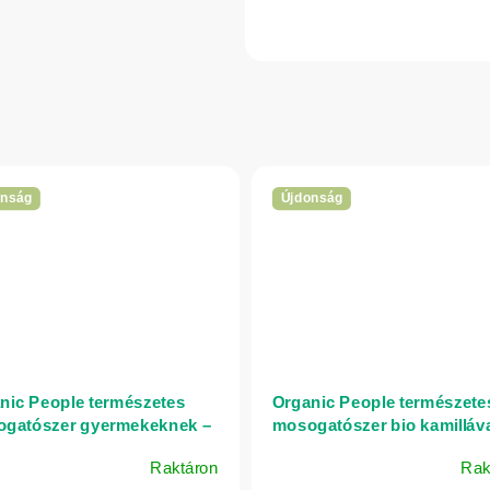
onság
Újdonság
nic People természetes
Organic People természete
gatószer gyermekeknek –
mosogatószer bio kamilláva
ml
350 ml
Raktáron
Rak