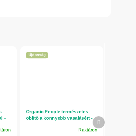
Újdonság
s
Organic People természetes
l –
öblítő a könnyebb vasalásért -
Következő
1000 ml
termék
táron
Raktáron