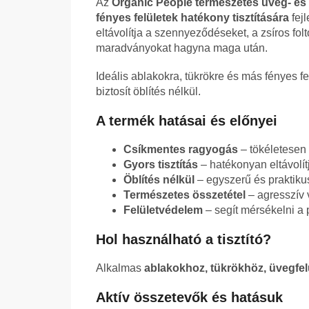
Az
Organic People természetes üveg- és t
fényes felületek hatékony tisztítására
fej
eltávolítja a szennyeződéseket, a zsíros fo
maradványokat hagyna maga után.
Ideális ablakokra, tükrökre és más fényes fe
biztosít öblítés nélkül.
A termék hatásai és előnyei
Csíkmentes ragyogás
– tökéletesen 
Gyors tisztítás
– hatékonyan eltávolít
Öblítés nélkül
– egyszerű és praktiku
Természetes összetétel
– agresszív 
Felületvédelem
– segít mérsékelni a 
Hol használható a tisztító?
Alkalmas
ablakokhoz, tükrökhöz, üvegfelü
Aktív összetevők és hatásuk