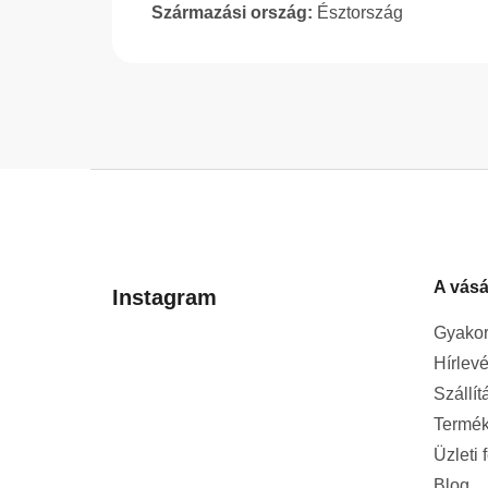
Származási ország:
Észtország
L
á
b
l
A vásá
é
Instagram
c
Gyakor
Hírlevé
Szállít
Termék
Üzleti 
Blog