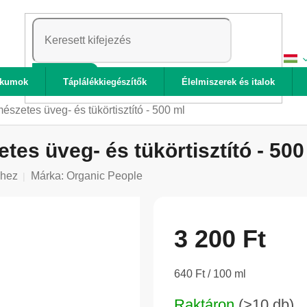
KERESÉS
ikumok
Táplálékkiegészítők
Élelmiszerek és italok
észetes üveg- és tükörtisztító - 500 ml
es üveg- és tükörtisztító - 500
shez
Márka:
Organic People
3 200 Ft
Egységár:
640 Ft / 100 ml
Raktáron
(>10 db)