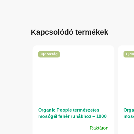
Kapcsolódó termékek
Újdonság
Újd
Organic People természetes
Orga
mosógél fehér ruhákhoz – 1000
moso
ml
350 
Raktáron