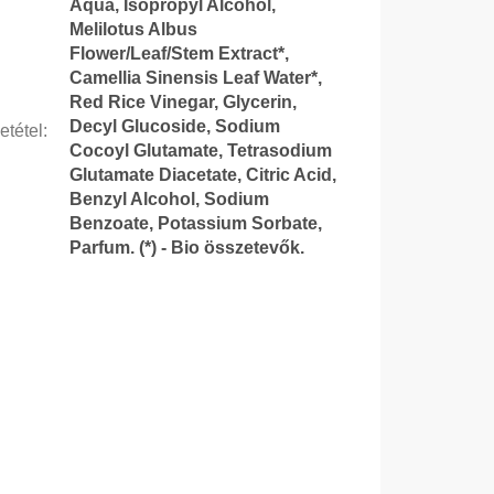
Aqua, Isopropyl Alcohol,
Melilotus Albus
Flower/Leaf/Stem Extract*,
Camellia Sinensis Leaf Water*,
Red Rice Vinegar, Glycerin,
Decyl Glucoside, Sodium
etétel
:
Cocoyl Glutamate, Tetrasodium
Glutamate Diacetate, Citric Acid,
Benzyl Alcohol, Sodium
Benzoate, Potassium Sorbate,
Parfum. (*) - Bio összetevők.