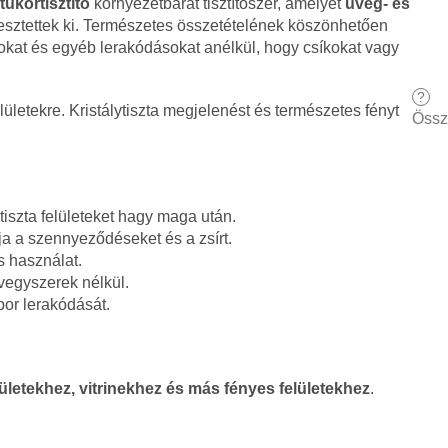
ükörtisztító
környezetbarát tisztítószer, amelyet
üveg- és
lesztettek ki. Természetes összetételének köszönhetően
ltokat és egyéb lerakódásokat anélkül, hogy csíkokat vagy
?
lületekre. Kristálytiszta megjelenést és természetes fényt
Össz
tiszta felületeket hagy maga után.
ja a szennyeződéseket és a zsírt.
s használat.
vegyszerek nélkül.
por lerakódását.
letekhez, vitrinekhez és más fényes felületekhez
.