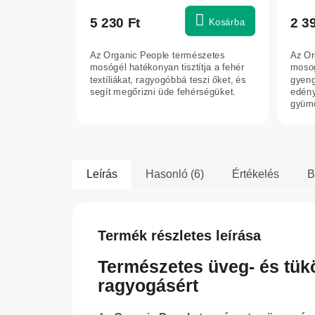
5 230 Ft
2 3
Kosárba
Az Organic People természetes
Az Or
mosógél hatékonyan tisztítja a fehér
moso
textíliákat, ragyogóbbá teszi őket, és
gyeng
segít megőrizni üde fehérségüket.
edény
gyümö
érzék
Leírás
Hasonló (6)
Értékelés
B
Termék részletes leírása
Természetes üveg- és tükö
ragyogásért