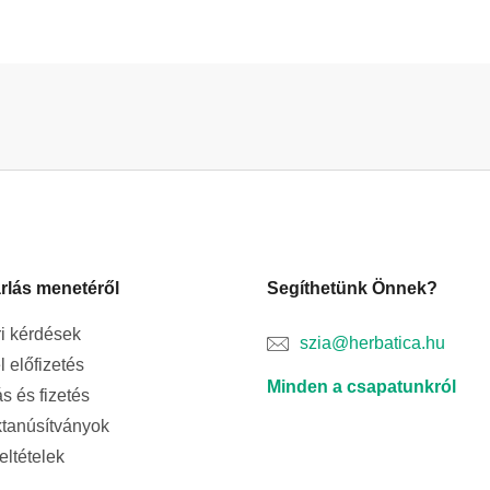
rlás menetéről
Segíthetünk Önnek?
i kérdések
szia@herbatica.hu
l előfizetés
Minden a csapatunkról
ás és fizetés
tanúsítványok
feltételek