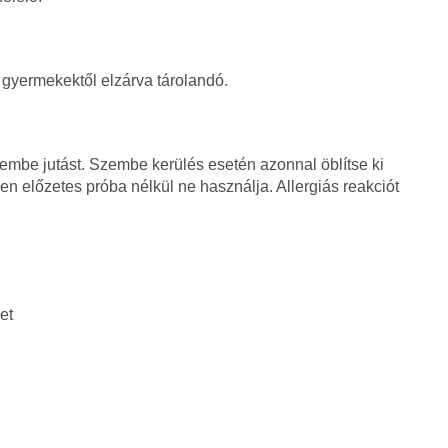
 gyermekektől elzárva tárolandó.
zembe jutást. Szembe kerülés esetén azonnal öblítse ki
en előzetes próba nélkül ne használja. Allergiás reakciót
et