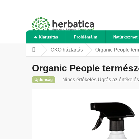
Ugrás
a
fő
tartalomhoz
🔥 Kiárusítás
Problémáim
Natúrkozmet
ÖKO háztartás
Organic People term
Kezdőlap
Organic People természet
A
Nincs értékelés
Ugrás az értékelé
Újdonság
termék
átlagos
értékelése
5-
ből
0,0
csillag.