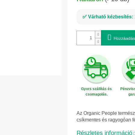
Várható kézbesítés:
Hozzáadás
Gyors szállítás és
Pénzviss
csomagolás.
gar
Az Organic People természet
csíkmentes és ragyogóan fé
Részletes információ