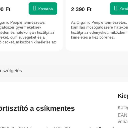
90 Ft
2 390 Ft
Kosárba
Kosá
ganic People természetes
Az Organic People természetes, 
gatószer gyermekeknek
kamillás mosogatószere hatéko
éden és hatékonyan tisztítja az
tisztítja az edényeket, miközben
eket, cumisüvegeket és a
kíméletes a kéz bőréhez.
lcsöket, miközben kíméletes az
eny bőrhöz.
eszélgetés
Kie
rtisztító a csíkmentes
Kate
EAN
vona