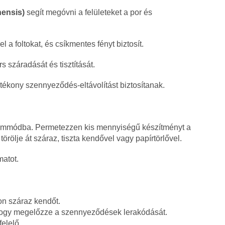
nensis)
segít megóvni a felületeket a por és
l a foltokat, és csíkmentes fényt biztosít.
s száradását és tisztítását.
tékony szennyeződés-eltávolítást biztosítanak.
üzemmódba. Permetezzen kis mennyiségű készítményt a
törölje át száraz, tiszta kendővel vagy papírtörlővel.
matot.
on száraz kendőt.
, hogy megelőzze a szennyeződések lerakódását.
elelő.