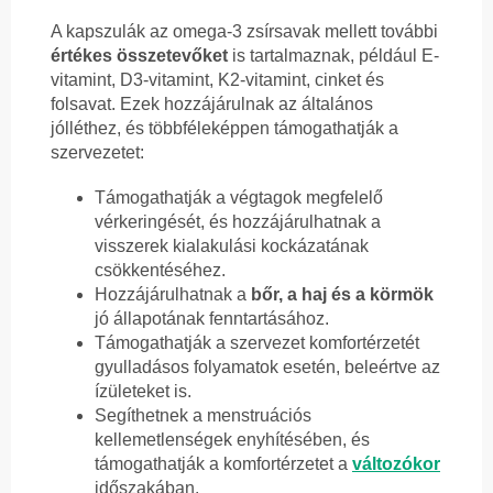
A kapszulák az omega-3 zsírsavak mellett további
értékes összetevőket
is tartalmaznak, például E-
vitamint, D3-vitamint, K2-vitamint, cinket és
folsavat. Ezek hozzájárulnak az általános
jólléthez, és többféleképpen támogathatják a
szervezetet:
Támogathatják a végtagok megfelelő
vérkeringését, és hozzájárulhatnak a
visszerek kialakulási kockázatának
csökkentéséhez.
Hozzájárulhatnak a
bőr, a haj és a körmök
jó állapotának fenntartásához.
Támogathatják a szervezet komfortérzetét
gyulladásos folyamatok esetén, beleértve az
ízületeket is.
Segíthetnek a menstruációs
kellemetlenségek enyhítésében, és
támogathatják a komfortérzetet a
változókor
időszakában.