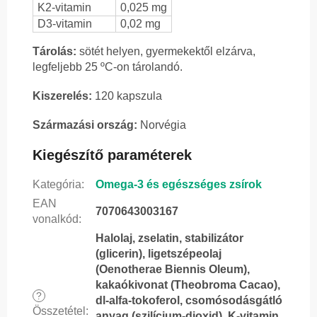
K2-vitamin
0,025 mg
D3-vitamin
0,02 mg
Tárolás:
sötét helyen, gyermekektől elzárva,
legfeljebb 25 ºC-on tárolandó.
Kiszerelés:
120 kapszula
Származási ország:
Norvégia
Kiegészítő paraméterek
Kategória
:
Omega-3 és egészséges zsírok
EAN
7070643003167
vonalkód
:
Halolaj, zselatin, stabilizátor
(glicerin), ligetszépeolaj
(Oenotherae Biennis Oleum),
kakaókivonat (Theobroma Cacao),
?
dl-alfa-tokoferol, csomósodásgátló
Összetétel
:
anyag (szilícium-dioxid), K-vitamin