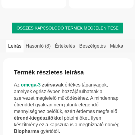
MEGA EPA/DHA étrend-kiegészítő
tartalmaz, támogatja a szív, az agy...
kiváló minőségű halolajat tartalmaz,
az...
ÖSSZES KAPCSOLÓDÓ TERMÉK MEGJELENÍTÉSE
Leírás
Hasonló (8)
Értékelés
Beszélgetés
Márka
Termék részletes leírása
Az
omega-3
zsírsavak
értékes tápanyagok,
amelyek egész évben hozzájárulhatnak a
szervezet megfelelő működéséhez. A mindennapi
étrenddel gyakran nem jutunk elegendő
mennyiséghez belőlük, ezért érdemes megfelelő
étrend-kiegészítőkkel
pótolni őket. Ilyen
készítmény ez a kapszula is a megbízható norvég
Biopharma
gyártótól.