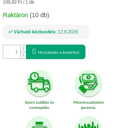
Egységár:
100,92 Ft / 1 db
Raktáron
(10 db)
Várható kézbesítés:
12.8.2026
Hozzáadás a kosárhoz
Gyors szállítás és
Pénzvisszafizetési
csomagolás.
garancia.