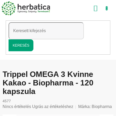
Ugrás
KOSÁ
a
fő
tartalomhoz
KERESÉS
Trippel OMEGA 3 Kvinne
Kakao - Biopharma - 120
kapszula
4577
A
Nincs értékelés
Ugrás az értékeléshez
Márka:
Biopharma
termék