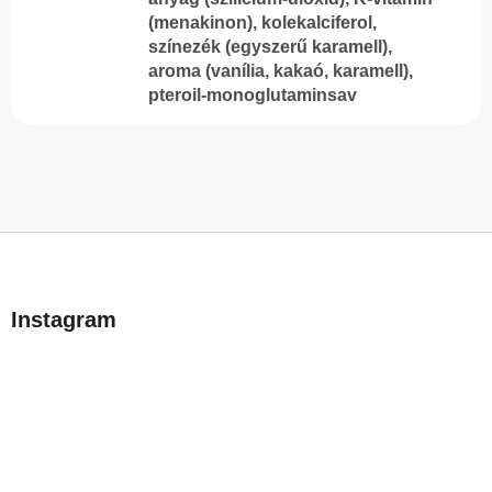
(menakinon), kolekalciferol,
színezék (egyszerű karamell),
aroma (vanília, kakaó, karamell),
pteroil-monoglutaminsav
L
á
b
Instagram
l
é
c