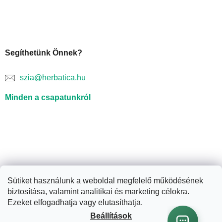
Segíthetünk Önnek?
szia@herbatica.hu
Minden a csapatunkról
Sütiket használunk a weboldal megfelelő működésének
biztosítása, valamint analitikai és marketing célokra.
Shoptet készítette
Ezeket elfogadhatja vagy elutasíthatja.
Beállítások