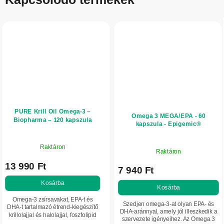
PURE Krill Oil Omega-3 –
Omega 3 MEGA/EPA - 60
Biopharma – 120 kapszula
kapszula - Epigemic®
Raktáron
Raktáron
13 990 Ft
7 940 Ft
Kosárba
Kosárba
Omega-3 zsírsavakat, EPA-t és
Szedjen omega-3-at olyan EPA- és
DHA-t tartalmazó étrend-kiegészítő
DHA-aránnyal, amely jól illeszkedik a
krillolajjal és halolajjal, foszfolipid
szervezete igényeihez. Az Omega 3
formában. Természetes asztaxantint