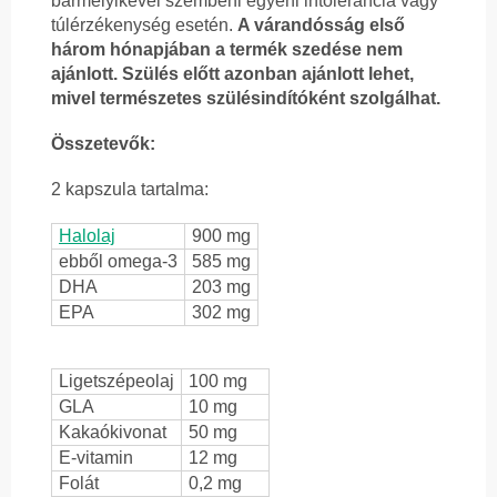
bármelyikével szembeni egyéni intolerancia vagy
túlérzékenység esetén.
A várandósság első
három hónapjában a termék szedése nem
ajánlott. Szülés előtt azonban ajánlott lehet,
mivel természetes szülésindítóként szolgálhat.
Összetevők:
2 kapszula tartalma:
Halolaj
900 mg
ebből omega-3
585 mg
DHA
203 mg
EPA
302 mg
Ligetszépeolaj
100 mg
GLA
10 mg
Kakaókivonat
50 mg
E-vitamin
12 mg
Folát
0,2 mg