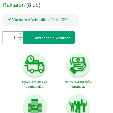
Raktáron
(8 db)
Várható kézbesítés:
11.8.2026
Hozzáadás a kosárhoz
Gyors szállítás és
Pénzvisszafizetési
csomagolás.
garancia.