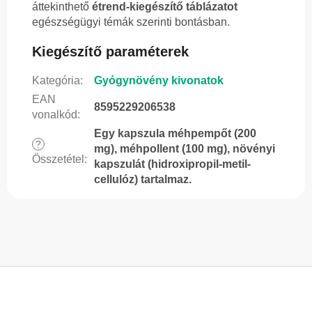
áttekinthető
étrend-kiegészítő táblázatot
egészségügyi témák szerinti bontásban.
Kiegészítő paraméterek
Kategória
:
Gyógynövény kivonatok
EAN
8595229206538
vonalkód
:
Egy kapszula méhpempőt (200
?
mg), méhpollent (100 mg), növényi
Összetétel
:
kapszulát (hidroxipropil-metil-
cellulóz) tartalmaz.
L
á
b