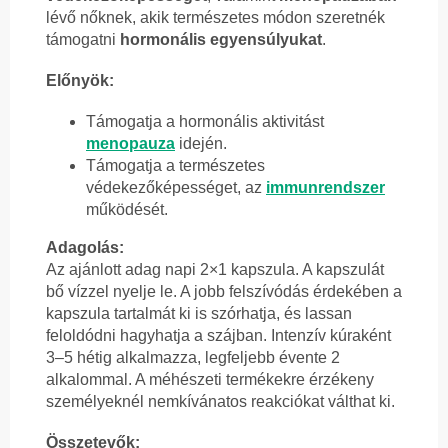
lévő nőknek, akik természetes módon szeretnék
támogatni
hormonális egyensúlyukat
.
Előnyök:
Támogatja a hormonális aktivitást
menopauza
idején.
Támogatja a természetes
védekezőképességet, az
immunrendszer
működését.
Adagolás:
Az ajánlott adag napi 2×1 kapszula. A kapszulát
bő vízzel nyelje le. A jobb felszívódás érdekében a
kapszula tartalmát ki is szórhatja, és lassan
feloldódni hagyhatja a szájban. Intenzív kúraként
3–5 hétig alkalmazza, legfeljebb évente 2
alkalommal. A méhészeti termékekre érzékeny
személyeknél nemkívánatos reakciókat válthat ki.
Összetevők: