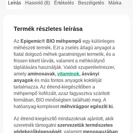
Leírás
Hasonló (8)
Értékelés
Beszélgetés
Márka
Termék részletes leírása
Az
Epigemic® BIO méhpempő
egy különleges
méhészeti termék. Ezt a zselés állagú anyagot a
fiatal dolgozó méhek garatmirigyei termelik, és a
frissen kikelt lárvák, valamint a méhkirálynő
táplálására használják. Valódi szuperélelmiszer,
amely
aminosavak,
vitaminok
, ásványi
anyagok
és más fontos anyagok koktélját
tartalmazza. Az étrend-kiegészítőben a
méhpempő liofilizált, azaz fagyasztva szárított
formában, BIO minőségben található meg. A
hatóanyag-komplexet
méhvirágpor egészíti ki.
Az étrend-kiegészítő mindazoknak ajánlott, akik
szeretnék támogatni
szervezetük természetes
védekezőképességét
, valamint
menopauzában