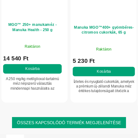
MGO™ 250+ manukaméz -
Manuka MGO™400+ gyömbéres-
Manuka Health - 250 g
citromos cukorkák, 65 g
Raktáron
Raktáron
14 540 Ft
5 230 Ft
Kosárba
Kosárba
A 250 mg/kg metilglioxal-tartalmú
Ízletes és nyugtató cukorkák, amelyek
méz népszerű választás
a prémium új-zélandi Manuka méz
mindennapi használatra az
értékes tulajdonságait ötvözik a
immunrendszer támogatásához
gyömbér és a citrom természetes
felnőtteknek és gyermekeknek
ízével, valamint extra C-vitaminnal.
egyaránt.A méz 12 hónapos kor
alatti...
ÖSSZES KAPCSOLÓDÓ TERMÉK MEGJELENÍTÉSE