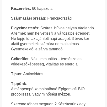
Kiszerelés:
60 kapszula
Származási ország:
Franciaország
Figyelmeztetés:
Száraz, hűvös helyen tárolandó.
A termék nem helyettesíti a változatos étrendet.
Ne lépje túl az ajánlott napi adagot. 3 éves kor
alatti gyermekek számára nem alkalmas.
Gyermekektől elzárva tartandó!
Célterület:
Nők, immunitás – természetes
védekezőképesség, vitalitás és energia
Típus:
Antioxidáns
Tippünk:
A méhpempő kombinálható Epigemic® BIO
propolisszal vagy minőségi mézzel.
Szeretne többet megtudni? Készítettünk egy