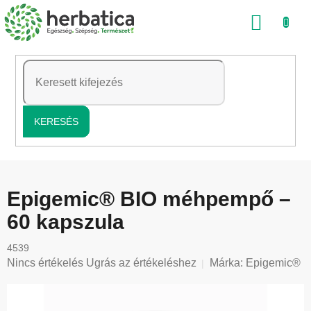
Ugrás
KOSÁ
a
fő
tartalomhoz
KERESÉS
Epigemic® BIO méhpempő –
60 kapszula
4539
A
Nincs értékelés
Ugrás az értékeléshez
Márka:
Epigemic®
termék
átlagos
értékelése