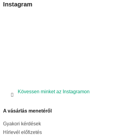
Instagram
l
é
c
Kövessen minket az Instagramon
A vásárlás menetéről
Gyakori kérdések
Hírlevél előfizetés