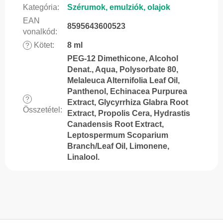
Kategória
:
Szérumok, emulziók, olajok
EAN
8595643600523
vonalkód
:
Kötet
:
8 ml
?
PEG-12 Dimethicone, Alcohol
Denat., Aqua, Polysorbate 80,
Melaleuca Alternifolia Leaf Oil,
Panthenol, Echinacea Purpurea
?
Extract, Glycyrrhiza Glabra Root
Összetétel
:
Extract, Propolis Cera, Hydrastis
Canadensis Root Extract,
Leptospermum Scoparium
Branch/Leaf Oil, Limonene,
Linalool.