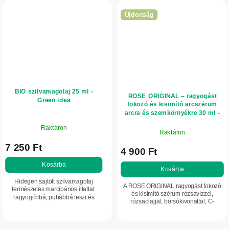
Újdonság
BIO szilvamagolaj 25 ml -
ROSE ORIGINAL – ragyogást
Green idea
fokozó és kisimító arcszérum
arcra és szemkörnyékre 30 ml -
Bulgarian Rose Karlovo
Raktáron
Raktáron
7 250 Ft
4 900 Ft
Kosárba
Kosárba
Hidegen sajtolt szilvamagolaj
A ROSE ORIGINAL ragyogást fokozó
természetes marcipános illattal:
és kisimító szérum rózsavízzel,
ragyogóbbá, puhábbá teszi és
rózsaolajjal, borsókivonattal, C-
intenzíven táplálja az arcbőrt.
vitaminnal és argánolajjal segít
Támogatja a bőr rugalmasságát,
egységesebbé tenni a bőrtónust,
nyugtató ápolást...
ragyogóbbá...