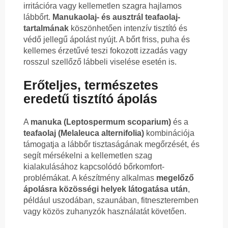
irritációra vagy kellemetlen szagra hajlamos
lábbőrt.
Manukaolaj- és ausztrál teafaolaj-
tartalmának
köszönhetően intenzív tisztító és
védő jellegű ápolást nyújt. A bőrt friss, puha és
kellemes érzetűvé teszi fokozott izzadás vagy
rosszul szellőző lábbeli viselése esetén is.
Erőteljes, természetes
eredetű tisztító ápolás
A
manuka (Leptospermum scoparium)
és a
teafaolaj (Melaleuca alternifolia)
kombinációja
támogatja a lábbőr tisztaságának megőrzését, és
segít mérsékelni a kellemetlen szag
kialakulásához kapcsolódó bőrkomfort-
problémákat. A készítmény alkalmas
megelőző
ápolásra közösségi helyek látogatása után
,
például uszodában, szaunában, fitneszteremben
vagy közös zuhanyzók használatát követően.