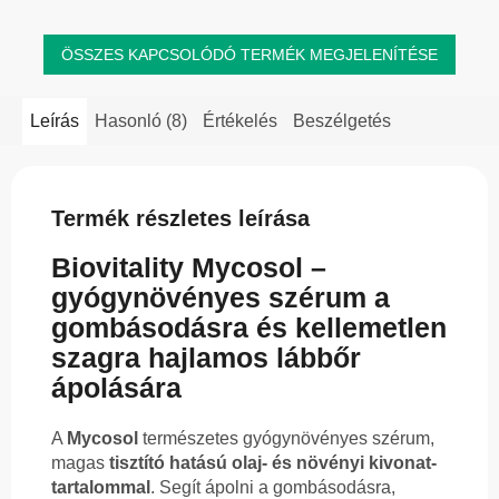
ÖSSZES KAPCSOLÓDÓ TERMÉK MEGJELENÍTÉSE
Leírás
Hasonló (8)
Értékelés
Beszélgetés
Termék részletes leírása
Biovitality Mycosol –
gyógynövényes szérum a
gombásodásra és kellemetlen
szagra hajlamos lábbőr
ápolására
A
Mycosol
természetes gyógynövényes szérum,
magas
tisztító hatású olaj- és növényi kivonat-
tartalommal
. Segít ápolni a gombásodásra,