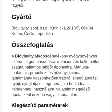
fagytól.
Gyártó
Biovitality, spol. s r.o., Knínická 2018/7, 664 34
Kuřim, Česká republika
Összefoglalás
A
Biovitality Mycosol
hatékony gyógynövényes
szérum a gombásodásra, irritációra és kellemetlen
szagra hajlamos lábbőr ápolására. Manuka-,
teafaolaj-, propolisz- és növényi kivonat-
tartalmának köszönhetően tisztító jellegű ápolást
nyújt, nyugtatja és regenerálja a bőrt. Ideális
mindennapi használatra, valamint megelőző
ápolásként uszoda vagy szauna után.
Kiegészítő paraméterek