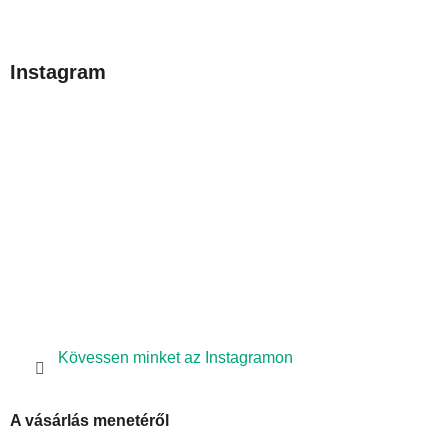
L
á
b
Instagram
l
é
c
Kövessen minket az Instagramon
A vásárlás menetéről