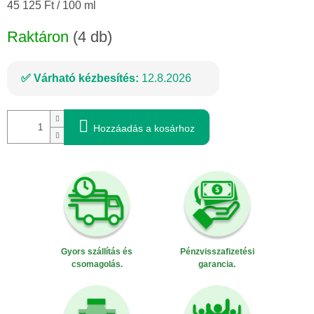
Egységár:
45 125 Ft / 100 ml
Raktáron
(4 db)
Várható kézbesítés:
12.8.2026
Hozzáadás a kosárhoz
Gyors szállítás és
Pénzvisszafizetési
csomagolás.
garancia.