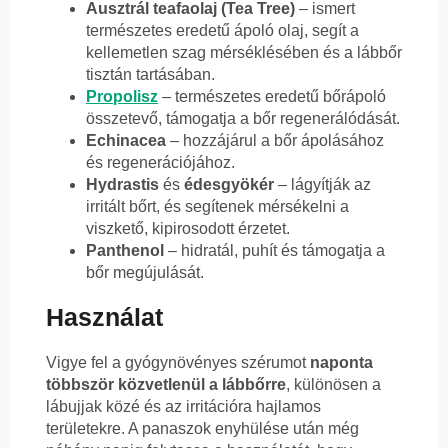
Ausztrál teafaolaj (Tea Tree)
– ismert
természetes eredetű ápoló olaj, segít a
kellemetlen szag mérséklésében és a lábbőr
tisztán tartásában.
Propolisz
– természetes eredetű bőrápoló
összetevő, támogatja a bőr regenerálódását.
Echinacea
– hozzájárul a bőr ápolásához
és regenerációjához.
Hydrastis
és
édesgyökér
– lágyítják az
irritált bőrt, és segítenek mérsékelni a
viszkető, kipirosodott érzetet.
Panthenol
– hidratál, puhít és támogatja a
bőr megújulását.
Használat
Vigye fel a gyógynövényes szérumot
naponta
többször közvetlenül a lábbőrre
, különösen a
lábujjak közé és az irritációra hajlamos
területekre. A panaszok enyhülése után még