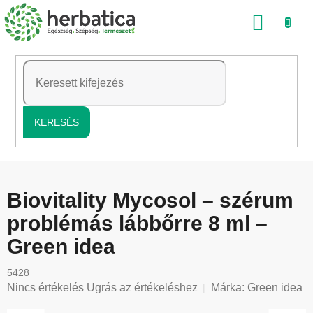
Ugrás
KOSÁ
a
fő
tartalomhoz
KERESÉS
Biovitality Mycosol – szérum
problémás lábbőrre 8 ml –
Green idea
5428
A
Nincs értékelés
Ugrás az értékeléshez
Márka:
Green idea
termék