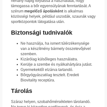
néhány napig folytassa a használatát, hogy
támogassa a bőr egyensúlyának fenntartását. A
szérum
megelőző ápolásként
is alkalmas
közösségi helyek, például uszodák, szaunák vagy
sportközpontok látogatása után.
Biztonsági tudnivalók
Ne használja, ha ismert túlérzékenysége
van a készítmény bármely összetevőjével
szemben.
Kizárólag külsőleges használatra.
Kerülje a szembe és nyálkahártyára jutást.
Gyermekektől elzárva tartandó.
Bőrgyógyászatilag tesztelt. Eredeti
Biovitality receptúra.
Tárolás
Száraz helyen, szobahőmérsékleten tárolandó.
Ne tegye ki közvetlen napfénynek, és óvja a