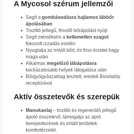
A Mycosol szérum jellemzői
Segít a
gombásodásra hajlamos lábbőr
ápolásában
Tisztító jellegű, frissítő bőrápolást nyújt
Segít mérsékelni a
kellemetlen szagot
fokozott izzadás esetén
Nyugtatja az irritált bőrt, és friss érzetet hagy
maga után
Alkalmas
megelőző lábápolásra
kockázatosabb helyek látogatása után
Bőrgyógyászatilag tesztelt, eredeti Biovitality
receptúrával
Aktív összetevők és szerepük
Manukaolaj
– tisztító és regeneráló jellegű
ápoló összetevő, támogatja az apró
berepedezések és irritált területek
komfortérzetét.