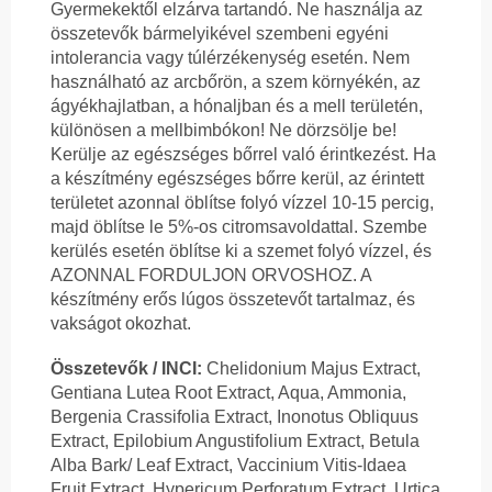
Gyermekektől elzárva tartandó. Ne használja az
összetevők bármelyikével szembeni egyéni
intolerancia vagy túlérzékenység esetén. Nem
használható az arcbőrön, a szem környékén, az
ágyékhajlatban, a hónaljban és a mell területén,
különösen a mellbimbókon! Ne dörzsölje be!
Kerülje az egészséges bőrrel való érintkezést. Ha
a készítmény egészséges bőrre kerül, az érintett
területet azonnal öblítse folyó vízzel 10-15 percig,
majd öblítse le 5%-os citromsavoldattal. Szembe
kerülés esetén öblítse ki a szemet folyó vízzel, és
AZONNAL FORDULJON ORVOSHOZ. A
készítmény erős lúgos összetevőt tartalmaz, és
vakságot okozhat.
Összetevők / INCI:
Chelidonium Majus Extract,
Gentiana Lutea Root Extract, Aqua, Ammonia,
Bergenia Crassifolia Extract, Inonotus Obliquus
Extract, Epilobium Angustifolium Extract, Betula
Alba Bark/ Leaf Extract, Vaccinium Vitis-Idaea
Fruit Extract, Hypericum Perforatum Extract, Urtica