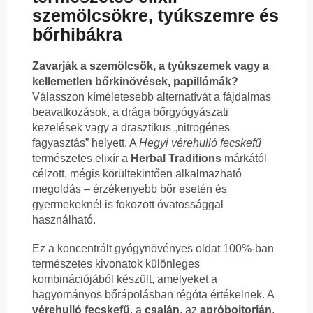
szemölcsökre, tyúkszemre és
bőrhibákra
Zavarják a szemölcsök, a tyúkszemek vagy a
kellemetlen bőrkinövések, papillómák?
Válasszon kíméletesebb alternatívát a fájdalmas
beavatkozások, a drága bőrgyógyászati
kezelések vagy a drasztikus „nitrogénes
fagyasztás” helyett. A
Hegyi vérehulló fecskefű
természetes elixír a
Herbal Traditions
márkától
célzott, mégis körültekintően alkalmazható
megoldás – érzékenyebb bőr esetén és
gyermekeknél is fokozott óvatossággal
használható.
Ez a koncentrált gyógynövényes oldat 100%-ban
természetes kivonatok különleges
kombinációjából készült, amelyeket a
hagyományos bőrápolásban régóta értékelnek. A
vérehulló fecskefű
, a
csalán
, az
apróbojtorján
,