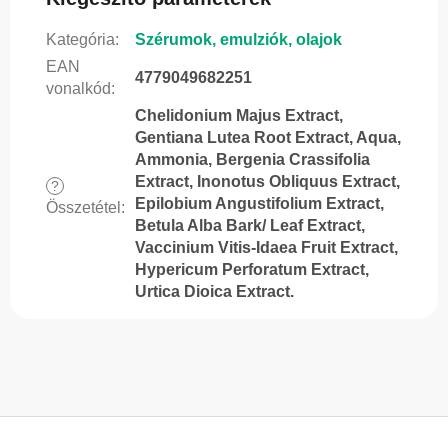
Kategória
:
Szérumok, emulziók, olajok
EAN
4779049682251
vonalkód
:
Chelidonium Majus Extract,
Gentiana Lutea Root Extract, Aqua,
Ammonia, Bergenia Crassifolia
Extract, Inonotus Obliquus Extract,
?
Epilobium Angustifolium Extract,
Összetétel
:
Betula Alba Bark/ Leaf Extract,
Vaccinium Vitis-Idaea Fruit Extract,
Hypericum Perforatum Extract,
Urtica Dioica Extract.
L