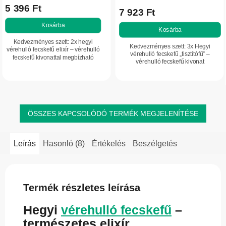
5 396 Ft
7 923 Ft
Kosárba
Kosárba
Kedvezményes szett: 2x hegyi
Kedvezményes szett: 3x Hegyi
vérehulló fecskefű elixír – vérehulló
vérehulló fecskefű „tisztítófű” –
fecskefű kivonattal megbízható
vérehulló fecskefű kivonat
megoldás szemölcsök, papillómák
szemölcsök, papillómák és száraz
és száraz tyúkszemek helyi
tyúkszemek ápolására szolgáló
kezelésére. Hatékony...
készítmény. Hatékony...
ÖSSZES KAPCSOLÓDÓ TERMÉK MEGJELENÍTÉSE
Leírás
Hasonló (8)
Értékelés
Beszélgetés
Termék részletes leírása
Hegyi
vérehulló fecskefű
–
természetes elixír