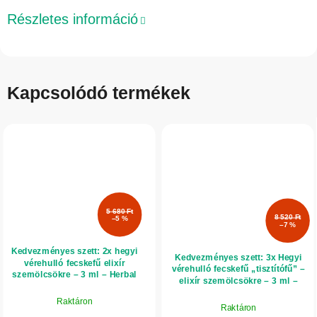
Részletes információ
Kapcsolódó termékek
5 680 Ft
8 520 Ft
–5 %
–7 %
Kedvezményes szett: 2x hegyi
Kedvezményes szett: 3x Hegyi
vérehulló fecskefű elixír
vérehulló fecskefű „tisztítófű” –
szemölcsökre – 3 ml – Herbal
elixír szemölcsökre – 3 ml –
Traditions
Herbal Traditions
Raktáron
Raktáron