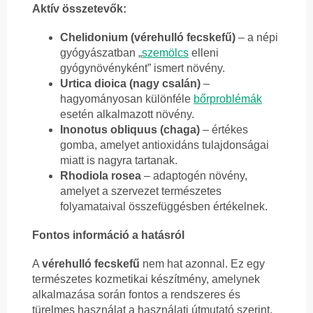
Aktív összetevők:
Chelidonium (vérehulló fecskefű)
– a népi
gyógyászatban „
szemölcs
elleni
gyógynövényként” ismert növény.
Urtica dioica (nagy csalán)
–
hagyományosan különféle
bőrproblémák
esetén alkalmazott növény.
Inonotus obliquus (chaga)
– értékes
gomba, amelyet antioxidáns tulajdonságai
miatt is nagyra tartanak.
Rhodiola rosea
– adaptogén növény,
amelyet a szervezet természetes
folyamataival összefüggésben értékelnek.
Fontos információ a hatásról
A
vérehulló fecskefű
nem hat azonnal. Ez egy
természetes kozmetikai készítmény, amelynek
alkalmazása során fontos a rendszeres és
türelmes használat a használati útmutató szerint.