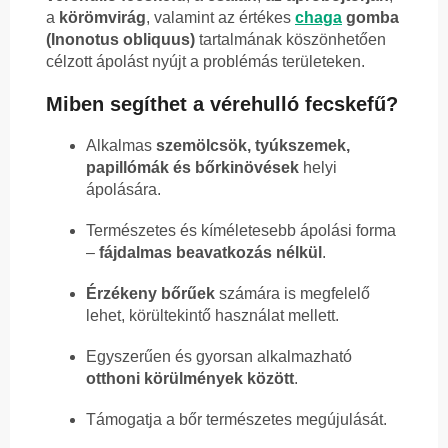
a
körömvirág
, valamint az értékes
chaga
gomba
(Inonotus obliquus)
tartalmának köszönhetően
célzott ápolást nyújt a problémás területeken.
Miben segíthet a vérehulló fecskefű?
Alkalmas
szemölcsök, tyúkszemek,
papillómák és bőrkinövések
helyi
ápolására.
Természetes és kíméletesebb ápolási forma
–
fájdalmas beavatkozás nélkül
.
Érzékeny bőrűek
számára is megfelelő
lehet, körültekintő használat mellett.
Egyszerűen és gyorsan alkalmazható
otthoni körülmények között
.
Támogatja a bőr természetes megújulását.