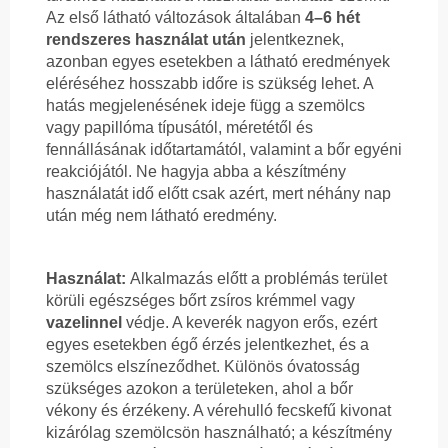
Az első látható változások általában
4–6 hét
rendszeres használat után
jelentkeznek,
azonban egyes esetekben a látható eredmények
eléréséhez hosszabb időre is szükség lehet. A
hatás megjelenésének ideje függ a szemölcs
vagy papillóma típusától, méretétől és
fennállásának időtartamától, valamint a bőr egyéni
reakciójától. Ne hagyja abba a készítmény
használatát idő előtt csak azért, mert néhány nap
után még nem látható eredmény.
Használat:
Alkalmazás előtt a problémás terület
körüli egészséges bőrt zsíros krémmel vagy
vazelinnel
védje. A keverék nagyon erős, ezért
egyes esetekben égő érzés jelentkezhet, és a
szemölcs elszíneződhet. Különös óvatosság
szükséges azokon a területeken, ahol a bőr
vékony és érzékeny. A vérehulló fecskefű kivonat
kizárólag szemölcsön használható; a készítmény