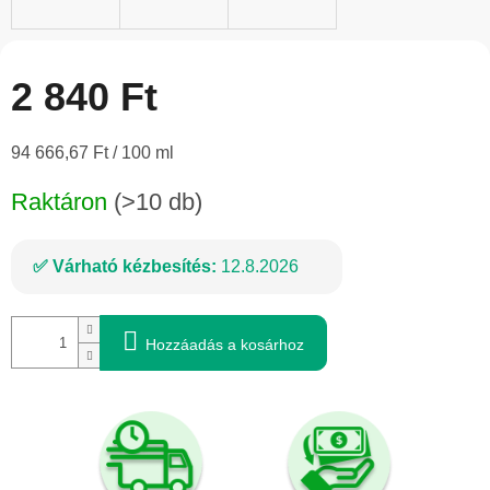
2 840 Ft
Egységár:
94 666,67 Ft / 100 ml
Raktáron
(>10 db)
Várható kézbesítés:
12.8.2026
Hozzáadás a kosárhoz