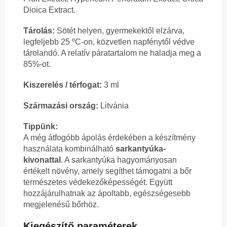
Dioica Extract.
Tárolás:
Sötét helyen, gyermekektől elzárva,
legfeljebb 25 ºC-on, közvetlen napfénytől védve
tárolandó. A relatív páratartalom ne haladja meg a
85%-ot.
Kiszerelés / térfogat:
3 ml
Származási ország:
Litvánia
Tippünk:
A még átfogóbb ápolás érdekében a készítmény
használata kombinálható
sarkantyúka-
kivonattal
. A sarkantyúka hagyományosan
értékelt növény, amely segíthet támogatni a bőr
természetes védekezőképességét. Együtt
hozzájárulhatnak az ápoltabb, egészségesebb
megjelenésű bőrhöz.
Kiegészítő paraméterek