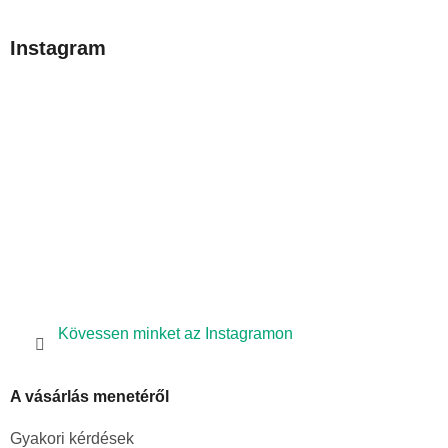
á
b
Instagram
l
é
c
Kövessen minket az Instagramon
A vásárlás menetéről
Gyakori kérdések