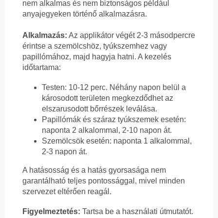
nem alkalmas és nem biztonságos például
anyajegyeken történő alkalmazásra.
Alkalmazás:
Az applikátor végét 2-3 másodpercre
érintse a szemölcshöz, tyúkszemhez vagy
papillómához, majd hagyja hatni. A kezelés
időtartama:
Testen: 10-12 perc. Néhány napon belül a
károsodott területen megkezdődhet az
elszarusodott bőrrészek leválása.
Papillómák és száraz tyúkszemek esetén:
naponta 2 alkalommal, 2-10 napon át.
Szemölcsök esetén: naponta 1 alkalommal,
2-3 napon át.
A hatásosság és a hatás gyorsasága nem
garantálható teljes pontossággal, mivel minden
szervezet eltérően reagál.
Figyelmeztetés:
Tartsa be a használati útmutatót.