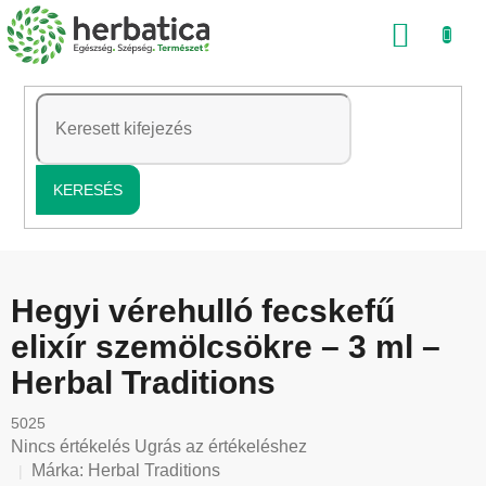
Ugrás
KOSÁ
a
fő
tartalomhoz
KERESÉS
Hegyi vérehulló fecskefű
elixír szemölcsökre – 3 ml –
Herbal Traditions
5025
A
Nincs értékelés
Ugrás az értékeléshez
termék
Márka:
Herbal Traditions