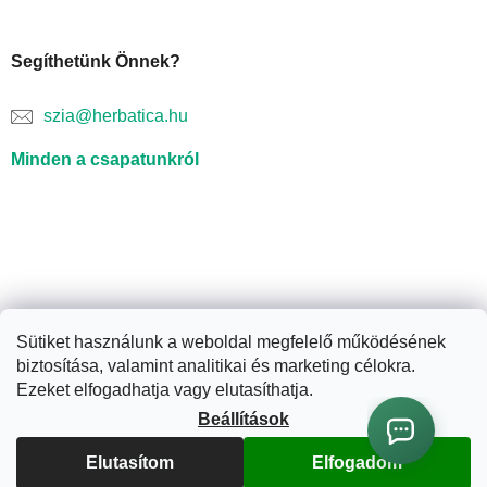
Segíthetünk Önnek?
szia@herbatica.hu
Minden a csapatunkról
Sütiket használunk a weboldal megfelelő működésének
biztosítása, valamint analitikai és marketing célokra.
Shoptet készítette
Ezeket elfogadhatja vagy elutasíthatja.
Beállítások
Copyright 2026
Herbatica.hu
. Minden jog fenntartva.
Süti
beállítások szerkesztése
Elutasítom
Elfogadom