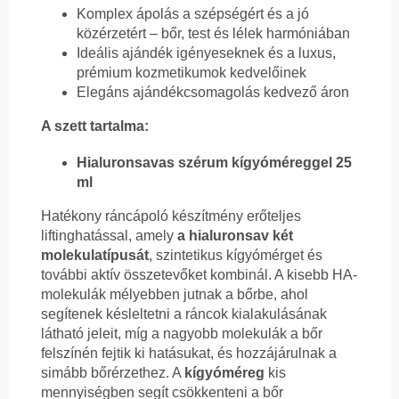
Komplex ápolás a szépségért és a jó
közérzetért – bőr, test és lélek harmóniában
Ideális ajándék igényeseknek és a luxus,
prémium kozmetikumok kedvelőinek
Elegáns ajándékcsomagolás kedvező áron
A szett tartalma:
Hialuronsavas szérum kígyóméreggel 25
ml
Hatékony ráncápoló készítmény erőteljes
liftinghatással, amely
a hialuronsav két
molekulatípusát
, szintetikus kígyómérget és
további aktív összetevőket kombinál. A kisebb HA-
molekulák mélyebben jutnak a bőrbe, ahol
segítenek késleltetni a ráncok kialakulásának
látható jeleit, míg a nagyobb molekulák a bőr
felszínén fejtik ki hatásukat, és hozzájárulnak a
simább bőrérzethez. A
kígyóméreg
kis
mennyiségben segít csökkenteni a bőr