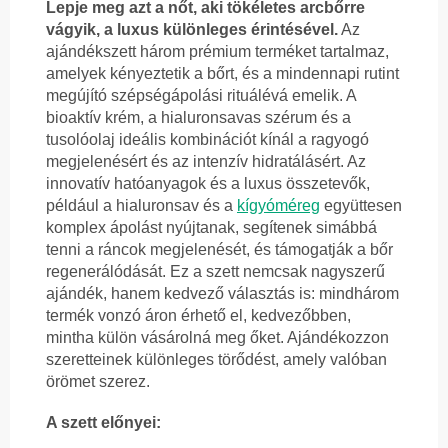
Lepje meg azt a nőt, aki tökéletes arcbőrre
vágyik, a luxus különleges érintésével.
Az
ajándékszett három prémium terméket tartalmaz,
amelyek kényeztetik a bőrt, és a mindennapi rutint
megújító szépségápolási rituálévá emelik. A
bioaktív krém, a hialuronsavas szérum és a
tusolóolaj ideális kombinációt kínál a ragyogó
megjelenésért és az intenzív hidratálásért. Az
innovatív hatóanyagok és a luxus összetevők,
például a hialuronsav és a
kígyóméreg
együttesen
komplex ápolást nyújtanak, segítenek simábbá
tenni a ráncok megjelenését, és támogatják a bőr
regenerálódását. Ez a szett nemcsak nagyszerű
ajándék, hanem kedvező választás is: mindhárom
termék vonzó áron érhető el, kedvezőbben,
mintha külön vásárolná meg őket. Ajándékozzon
szeretteinek különleges törődést, amely valóban
örömet szerez.
A szett előnyei: