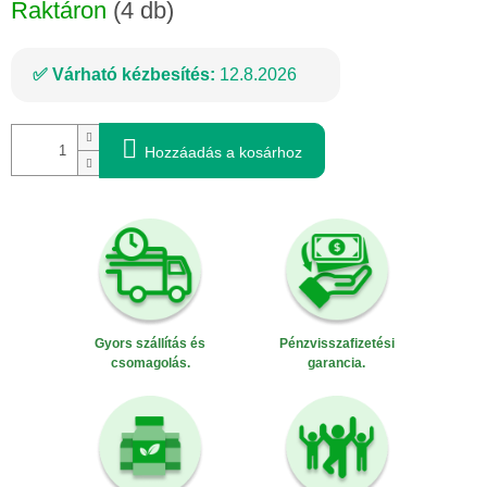
Raktáron
(4 db)
Várható kézbesítés:
12.8.2026
Hozzáadás a kosárhoz
Gyors szállítás és
Pénzvisszafizetési
csomagolás.
garancia.