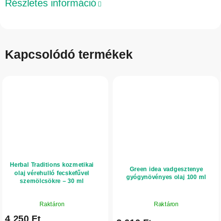
Részletes információ
Kapcsolódó termékek
Herbal Traditions kozmetikai
Green idea vadgesztenye
olaj vérehulló fecskefűvel
gyógynövényes olaj 100 ml
szemölcsökre – 30 ml
A
Raktáron
Raktáron
termék
4 250 Ft
átlagos