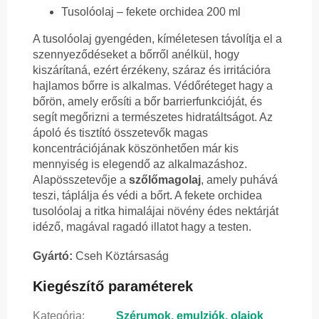
Tusolóolaj – fekete orchidea 200 ml
A tusolóolaj gyengéden, kíméletesen távolítja el a
szennyeződéseket a bőrről anélkül, hogy
kiszárítaná, ezért érzékeny, száraz és irritációra
hajlamos bőrre is alkalmas. Védőréteget hagy a
bőrön, amely erősíti a bőr barrierfunkcióját, és
segít megőrizni a természetes hidratáltságot. Az
ápoló és tisztító összetevők magas
koncentrációjának köszönhetően már kis
mennyiség is elegendő az alkalmazáshoz.
Alapösszetevője a
szőlőmagolaj
, amely puhává
teszi, táplálja és védi a bőrt. A fekete orchidea
tusolóolaj a ritka himalájai növény édes nektárját
idéző, magával ragadó illatot hagy a testen.
Gyártó:
Cseh Köztársaság
Kiegészítő paraméterek
Kategória
:
Szérumok, emulziók, olajok