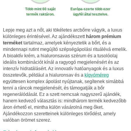
Több mint 60 saját
Európa-szerte több ezer
termék raktáron.
ügyfél által tesztelve.
Lepje meg azt a nőt, aki tökéletes arcbőrre vágyik, a luxus
különleges érintésével. Az ajándékszett
három prémium
terméket
tartalmaz, amelyek kényeztetik a bőrt, és a
mindennapi rutint megújító szépségápolási rituálévá emelik.
A bioaktív krém, a hialuronsavas szérum és a tusolóolaj
ideális kombinációt kínál a ragyogó megjelenésért és az
intenzív hidratálásért. Az innovatív hatóanyagok és a luxus
összetevők, például a hialuronsav és a
kígyóméreg
együttesen komplex ápolást nyújtanak, segítenek simábbá
tenni a ráncok megjelenését, és támogatják a bőr
regenerálódását. Ez a szett nemcsak nagyszerű ajándék,
hanem kedvező választás is: mindhárom termék kedvezőbb
áron érhető el, mintha külön vásárolná meg őket.
Ajándékozzon szeretteinek különleges törődést, amely
valóban örömet szerez.