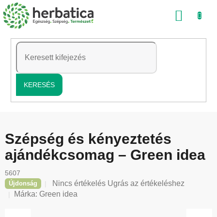
Ugrás
KOSÁ
a
fő
tartalomhoz
KERESÉS
Szépség és kényeztetés
ajándékcsomag – Green idea
5607
A
Nincs értékelés
Ugrás az értékeléshez
Újdonság
termék
Márka:
Green idea
átlagos
értékelése