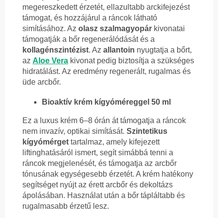
megereszkedett érzetét, ellazultabb arckifejezést
támogat, és hozzájárul a ráncok látható
simításához. Az
olasz szalmagyopár
kivonatai
támogatják a bőr regenerálódását és a
kollagénszintézist
. Az
allantoin
nyugtatja a bőrt,
az
Aloe Vera
kivonat pedig biztosítja a szükséges
hidratálást. Az eredmény regenerált, rugalmas és
üde arcbőr.
Bioaktív krém kígyóméreggel 50 ml
Ez a luxus krém 6–8 órán át támogatja a ráncok
nem invazív, optikai simítását.
Szintetikus
kígyómérget
tartalmaz, amely kifejezett
liftinghatásáról ismert, segít simábbá tenni a
ráncok megjelenését, és támogatja az arcbőr
tónusának egységesebb érzetét. A krém hatékony
segítséget nyújt az érett arcbőr és dekoltázs
ápolásában. Használat után a bőr tápláltabb és
rugalmasabb érzetű lesz.